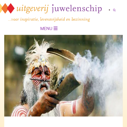
…voor inspiratie, levenswijsheid en bezinning
MENU