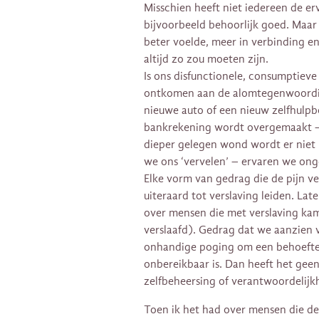
Misschien heeft niet iedereen de erva
bijvoorbeeld behoorlijk goed. Maa
beter voelde, meer in verbinding en 
altijd zo zou moeten zijn.
Is ons disfunctionele, consumptieve
ontkomen aan de alomtegenwoordig
nieuwe auto of een nieuw zelfhulpb
bankrekening wordt overgemaakt – 
dieper gelegen wond wordt er niet be
we ons ‘vervelen’ – ervaren we on
Elke vorm van gedrag die de pijn v
uiteraard tot verslaving leiden. La
over mensen die met verslaving kamp
verslaafd). Gedrag dat we aanzien 
onhandige poging om een behoefte 
onbereikbaar is. Dan heeft het geen
zelfbeheersing of verantwoordelijk
Toen ik het had over mensen die d