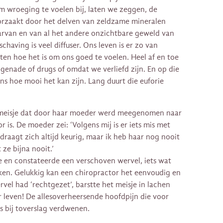
om wroeging te voelen bij, laten we zeggen, de
orzaakt door het delven van zeldzame mineralen
arvan en van al het andere onzichtbare geweld van
chaving is veel diffuser. Ons leven is er zo van
en hoe het is om ons goed te voelen. Heel af en toe
 genade of drugs of omdat we verliefd zijn. En op die
s hoe mooi het kan zijn. Lang duurt die euforie
 meisje dat door haar moeder werd meegenomen naar
 is. De moeder zei: ‘Volgens mij is er iets mis met
edraagt zich altijd keurig, maar ik heb haar nog nooit
ze bijna nooit.’
e en constateerde een verschoven wervel, iets wat
ken. Gelukkig kan een chiropractor het eenvoudig en
rvel had ‘rechtgezet’, barstte het meisje in lachen
ar leven! De allesoverheersende hoofdpijn die voor
 bij toverslag verdwenen.