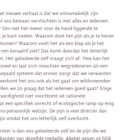
et nieuwe verhaal is dat we onlosmakelijk zijn
 ons bestaan vervlochten is met alles en iedereen.
 Om met het meest voor de hand liggende te
t je kunt voelen. Waarom doet het pijn als je te horen
erkomen? Waarom voelt het als een klap als je het
ven koraalrif ziet? Dat komt doordat het letterlijk
mt. Het geïsoleerde zelf vraagt zich af: ‘Hoe kan het
ationeel en laat zich misschien wegredeneren als een
h bepaald systeem dat ervoor zorgt dat we verwanten
verkomt het ons ook als het gaat om wildvreemden
llen we zo graag dat het iedereen goed gaat? Enige
vaardigheid niet voortkomt uit rationele
t een specifiek onrecht of ecologische ramp op enig
 persoonlijk welzijn. De pijn is veel directer dan
jn omdat het ons letterlijk zelf overkomt.
groter is dan ons geïsoleerde zelf en de pijn die we
 kanten van dezelfde medaille. Allebei geven ze blijk