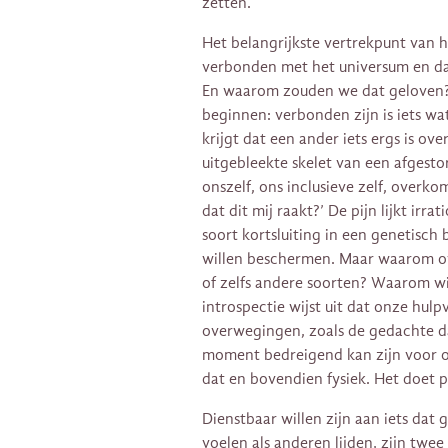
zetten.
Het belangrijkste vertrekpunt van h
verbonden met het universum en dat
En waarom zouden we dat geloven?
beginnen: verbonden zijn is iets wa
krijgt dat een ander iets ergs is ov
uitgebleekte skelet van een afgestor
onszelf, ons inclusieve zelf, overko
dat dit mij raakt?’ De pijn lijkt irr
soort kortsluiting in een genetisc
willen beschermen. Maar waarom o
of zelfs andere soorten? Waarom wi
introspectie wijst uit dat onze hulp
overwegingen, zoals de gedachte da
moment bedreigend kan zijn voor ons
dat en bovendien fysiek. Het doet pi
Dienstbaar willen zijn aan iets dat 
voelen als anderen lijden, zijn twee