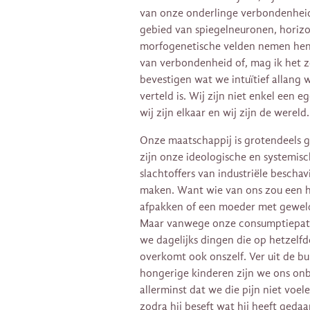
van onze onderlinge verbondenheid
gebied van spiegelneuronen, horizo
morfogenetische velden nemen hen
van verbondenheid of, mag ik het z
bevestigen wat we intuïtief allang 
verteld is. Wij zijn niet enkel een 
wij zijn elkaar en wij zijn de wereld.
Onze maatschappij is grotendeels 
zijn onze ideologische en systemis
slachtoffers van industriële beschav
maken. Want wie van ons zou een ho
afpakken of een moeder met geweld
Maar vanwege onze consumptiepat
we dagelijks dingen die op hetzelf
overkomt ook onszelf. Ver uit de b
hongerige kinderen zijn we ons on
allerminst dat we die pijn niet voe
zodra hij beseft wat hij heeft gedaa