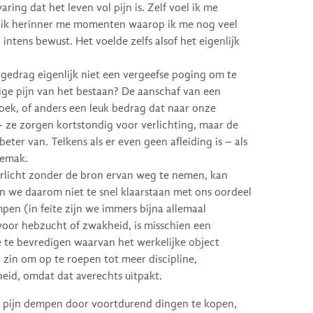
ring dat het leven vol pijn is. Zelf voel ik me
r ik herinner me momenten waarop ik me nog veel
intens bewust. Het voelde zelfs alsof het eigenlijk
 gedrag eigenlijk niet een vergeefse poging om te
e pijn van het bestaan? De aanschaf van een
oek, of anders een leuk bedrag dat naar onze
ze zorgen kortstondig voor verlichting, maar de
ter van. Telkens als er even geen afleiding is – als
gemak.
erlicht zonder de bron ervan weg te nemen, kan
ten we daarom niet te snel klaarstaan met ons oordeel
en (in feite zijn we immers bijna allemaal
voor hebzucht of zwakheid, is misschien een
te bevredigen waarvan het werkelijke object
 zin om op te roepen tot meer discipline,
heid, omdat dat averechts uitpakt.
e pijn dempen door voortdurend dingen te kopen,