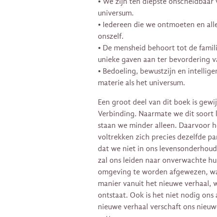
• We zijn ten diepste onscheidbaar 
universum.
• Iedereen die we ontmoeten en alle
onszelf.
• De mensheid behoort tot de famil
unieke gaven aan ter bevordering v
• Bedoeling, bewustzijn en intellig
materie als het universum.
Een groot deel van dit boek is gewi
Verbinding. Naarmate we dit soort 
staan we minder alleen. Daarvoor h
voltrekken zich precies dezelfde p
dat we niet in ons levensonderhou
zal ons leiden naar onverwachte h
omgeving te worden afgewezen, wa
manier vanuit het nieuwe verhaal,
ontstaat. Ook is het niet nodig ons
nieuwe verhaal verschaft ons nieuw