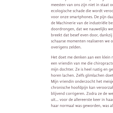
meesten van ons zijn niet in staat 
ecologische schade die wordt vero
voor onze smartphones. De pijn da
de Machinerie van de industriële bes
doordrongen, dat we nauwelijks wet
breekt dat besef even door, dankzij
schaarse momenten realiseren we on
overigens zelden.
Het doet me denken aan een klein
een vriendin van me die chiropractor
mijn dochter. Ze is heel rustig en g
horen lachen. Zelfs glimlachen doet 
Mijn vriendin onderzocht het meisj
chronische hoofdpijn kan veroorza
blijvend corrigeren. Zodra ze de we
uit… voor de allereerste keer in ha
haar normaal was geworden, was als