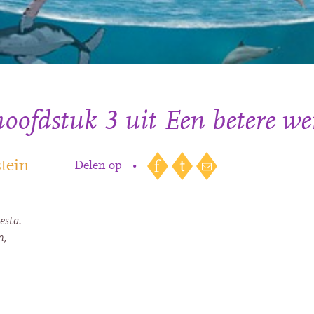
ofdstuk 3 uit Een betere we
tein
Delen op
•
besta.
n,