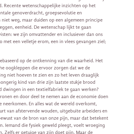
. Recente wetenschappelijke inzichten op het
ntale genoverdracht, groepsevolutie en
 niet weg, maar duiden op een algemeen principe
eggen, eenheid. De wetenschap lijkt te gaan
wisten: we zijn omvattender en inclusiever dan ons
ego met een velletje erom, een in vlees gevangen ziel;
gebaseerd op de ontkenning van die waarheid. Het
che oogkleppen die ervoor zorgen dat we de
ing niet hoeven te zien en zo het leven draaglijk
ngerig kind van drie zijn laatste stukje brood
 dwingen in een textielfabriek te gaan werken?
ronen en door deel te nemen aan de economie doen
de neerkomen. En alles wat de wereld overkomt,
uurt van afstervende wouden, uitgebuite arbeiders en
bewust van de bron van onze pijn, maar dat betekent
len. Iemand die fysiek geweld pleegt, voelt wroeging
n. Zelfs er getuige van zijn doet pijn. Maar de