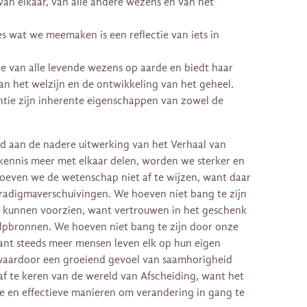
van elkaar, van alle andere wezens en van het
s wat we meemaken is een reflectie van iets in
ie van alle levende wezens op aarde en biedt haar
an het welzijn en de ontwikkeling van het geheel.
entie zijn inherente eigenschappen van zowel de
jd aan de nadere uitwerking van het Verhaal van
kennis meer met elkaar delen, worden we sterker en
oeven we de wetenschap niet af te wijzen, want daar
aradigmaverschuivingen. We hoeven niet bang te zijn
d kunnen voorzien, want vertrouwen in het geschenk
ulpbronnen. We hoeven niet bang te zijn door onze
nt steeds meer mensen leven elk op hun eigen
 waardoor een groeiend gevoel van saamhorigheid
 af te keren van de wereld van Afscheiding, want het
e en effectieve manieren om verandering in gang te