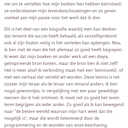
me om te vertellen hoe mijn boeken hen hebben beïnvloed;
ze ondersteunen mijn levensbeschouwingen en ze geven
voedsel aan mijn passie voor het werk dat ik doe.
Dit is het deel van een biografie waarbij men kan denken
dat iemand die succes heeft behaald, als vanzelfsprekend
ook al zijn fouten veilig in het verleden kan opbergen. Nou,
ik ben niet de man die het allemaal zo goed heeft begrepen.
Ik weet dat mijn boeken en ander werk uit een diepe,
geïnspireerde bron komen, maar die bron ben ik niet zelf!
Het is meer alsof ik verbinding maak met een ‘kennisveld’, of
met een verhaal dat verteld wil worden. Deze kennis is net
zozeer mijn leraar als de leraar van iemand anders. Ik ben
nogal gewoontjes, in vergelijking met een paar geweldige
mensen die ik heb ontmoet. Ik moet net zo goed het leven
leren begrijpen als ieder ander. Zo goed als ik kan bewegend
naar “de betere wereld waarvan mijn hart weet dat die
mogelijk is”, maar die wordt belemmerd door de
programmering en de wonden van onze beschaving.