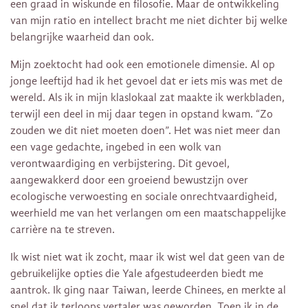
een graad in wiskunde en filosofie. Maar de ontwikkeling
van mijn ratio en intellect bracht me niet dichter bij welke
belangrijke waarheid dan ook.
Mijn zoektocht had ook een emotionele dimensie. Al op
jonge leeftijd had ik het gevoel dat er iets mis was met de
wereld. Als ik in mijn klaslokaal zat maakte ik werkbladen,
terwijl een deel in mij daar tegen in opstand kwam. “Zo
zouden we dit niet moeten doen”. Het was niet meer dan
een vage gedachte, ingebed in een wolk van
verontwaardiging en verbijstering. Dit gevoel,
aangewakkerd door een groeiend bewustzijn over
ecologische verwoesting en sociale onrechtvaardigheid,
weerhield me van het verlangen om een maatschappelijke
carrière na te streven.
Ik wist niet wat ik zocht, maar ik wist wel dat geen van de
gebruikelijke opties die Yale afgestudeerden biedt me
aantrok. Ik ging naar Taiwan, leerde Chinees, en merkte al
snel dat ik terloops vertaler was geworden. Toen ik in de