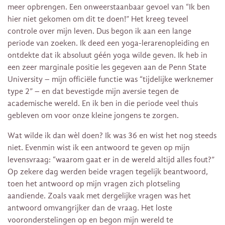
meer opbrengen. Een onweerstaanbaar gevoel van “Ik ben
hier niet gekomen om dit te doen!” Het kreeg teveel
controle over mijn leven. Dus begon ik aan een lange
periode van zoeken. Ik deed een yoga-lerarenopleiding en
ontdekte dat ik absoluut géén yoga wilde geven. Ik heb in
een zeer marginale positie les gegeven aan de Penn State
University – mijn officiële functie was “tijdelijke werknemer
type 2” – en dat bevestigde mijn aversie tegen de
academische wereld. En ik ben in die periode veel thuis
gebleven om voor onze kleine jongens te zorgen.
Wat wilde ik dan wèl doen? Ik was 36 en wist het nog steeds
niet. Evenmin wist ik een antwoord te geven op mijn
levensvraag: “waarom gaat er in de wereld altijd alles fout?”
Op zekere dag werden beide vragen tegelijk beantwoord,
toen het antwoord op mijn vragen zich plotseling
aandiende. Zoals vaak met dergelijke vragen was het
antwoord omvangrijker dan de vraag. Het loste
vooronderstelingen op en begon mijn wereld te