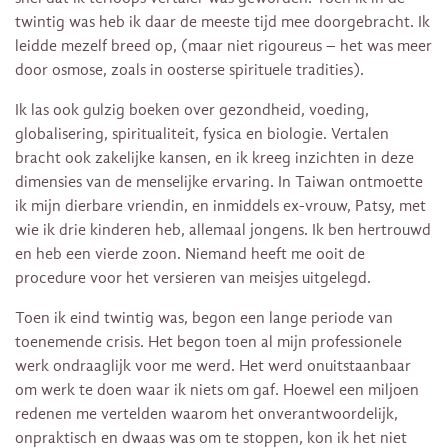
twintig was heb ik daar de meeste tijd mee doorgebracht. Ik
leidde mezelf breed op, (maar niet rigoureus – het was meer
door osmose, zoals in oosterse spirituele tradities).
Ik las ook gulzig boeken over gezondheid, voeding,
globalisering, spiritualiteit, fysica en biologie. Vertalen
bracht ook zakelijke kansen, en ik kreeg inzichten in deze
dimensies van de menselijke ervaring. In Taiwan ontmoette
ik mijn dierbare vriendin, en inmiddels ex-vrouw, Patsy, met
wie ik drie kinderen heb, allemaal jongens. Ik ben hertrouwd
en heb een vierde zoon. Niemand heeft me ooit de
procedure voor het versieren van meisjes uitgelegd.
Toen ik eind twintig was, begon een lange periode van
toenemende crisis. Het begon toen al mijn professionele
werk ondraaglijk voor me werd. Het werd onuitstaanbaar
om werk te doen waar ik niets om gaf. Hoewel een miljoen
redenen me vertelden waarom het onverantwoordelijk,
onpraktisch en dwaas was om te stoppen, kon ik het niet