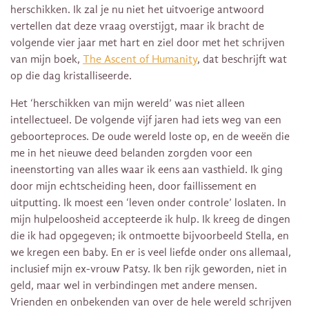
herschikken. Ik zal je nu niet het uitvoerige antwoord
vertellen dat deze vraag overstijgt, maar ik bracht de
volgende vier jaar met hart en ziel door met het schrijven
van mijn boek,
The Ascent of Humanity
, dat beschrijft wat
op die dag kristalliseerde.
Het ‘herschikken van mijn wereld’ was niet alleen
intellectueel. De volgende vijf jaren had iets weg van een
geboorteproces. De oude wereld loste op, en de weeën die
me in het nieuwe deed belanden zorgden voor een
ineenstorting van alles waar ik eens aan vasthield. Ik ging
door mijn echtscheiding heen, door faillissement en
uitputting. Ik moest een ‘leven onder controle’ loslaten. In
mijn hulpeloosheid accepteerde ik hulp. Ik kreeg de dingen
die ik had opgegeven; ik ontmoette bijvoorbeeld Stella, en
we kregen een baby. En er is veel liefde onder ons allemaal,
inclusief mijn ex-vrouw Patsy. Ik ben rijk geworden, niet in
geld, maar wel in verbindingen met andere mensen.
Vrienden en onbekenden van over de hele wereld schrijven