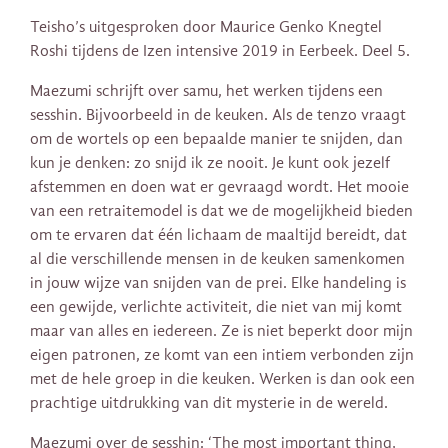
Teisho’s uitgesproken door Maurice Genko Knegtel
Roshi tijdens de Izen intensive 2019 in Eerbeek. Deel 5.
Maezumi schrijft over samu, het werken tijdens een
sesshin. Bijvoorbeeld in de keuken. Als de tenzo vraagt
om de wortels op een bepaalde manier te snijden, dan
kun je denken: zo snijd ik ze nooit. Je kunt ook jezelf
afstemmen en doen wat er gevraagd wordt. Het mooie
van een retraitemodel is dat we de mogelijkheid bieden
om te ervaren dat één lichaam de maaltijd bereidt, dat
al die verschillende mensen in de keuken samenkomen
in jouw wijze van snijden van de prei. Elke handeling is
een gewijde, verlichte activiteit, die niet van mij komt
maar van alles en iedereen. Ze is niet beperkt door mijn
eigen patronen, ze komt van een intiem verbonden zijn
met de hele groep in die keuken. Werken is dan ook een
prachtige uitdrukking van dit mysterie in de wereld.
Maezumi over de sesshin: ‘The most important thing,