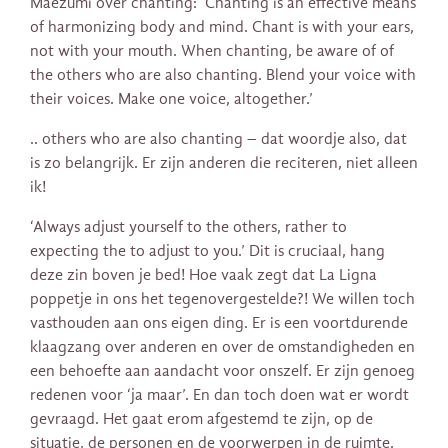
Maezumi over chanting: ‘Chanting is an effective means
of harmonizing body and mind. Chant is with your ears,
not with your mouth. When chanting, be aware of of
the others who are also chanting. Blend your voice with
their voices. Make one voice, altogether.’
.. others who are also chanting – dat woordje also, dat
is zo belangrijk. Er zijn anderen die reciteren, niet alleen
ik!
‘Always adjust yourself to the others, rather to
expecting the to adjust to you.’ Dit is cruciaal, hang
deze zin boven je bed! Hoe vaak zegt dat La Ligna
poppetje in ons het tegenovergestelde?! We willen toch
vasthouden aan ons eigen ding. Er is een voortdurende
klaagzang over anderen en over de omstandigheden en
een behoefte aan aandacht voor onszelf. Er zijn genoeg
redenen voor ‘ja maar’. En dan toch doen wat er wordt
gevraagd. Het gaat erom afgestemd te zijn, op de
situatie, de personen en de voorwerpen in de ruimte.