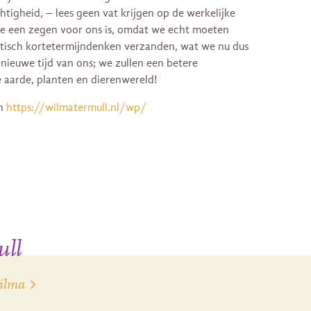
tigheid, – lees geen vat krijgen op de werkelijke
cipe een zegen voor ons is, omdat we echt moeten
stisch kortetermijndenken verzanden, wat we nu dus
 nieuwe tijd van ons; we zullen een betere
aarde, planten en dierenwereld!
an
https://wilmatermull.nl/wp/
ull
Wilma