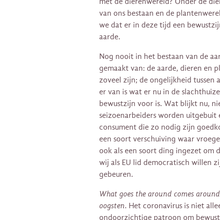
met de dierenwereld? Onder de dier
van ons bestaan en de plantenwerel
we dat er in deze tijd een bewustz
aarde.
Nog nooit in het bestaan van de aa
gemaakt van: de aarde, dieren en p
zoveel zijn; de ongelijkheid tussen 
er van is wat er nu in de slachthui
bewustzijn voor is. Wat blijkt nu, 
seizoenarbeiders worden uitgebuit 
consument die zo nodig zijn goedko
een soort verschuiving waar vroege
ook als een soort ding ingezet om 
wij als EU lid democratisch willen z
gebeuren.
What goes the around comes around
oogsten
. Het coronavirus is niet all
ondoorzichtige patroon om bewustzi