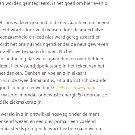
n worden geïntegreerd, is het goed om hier even bij
eft ons wakker geschud in de eenzaamheid die heerst
eleefd wordt door veel mensen door de anderhalve
eenzaamheid en leed niet werd geregistreerd en
ordt het ons nu indringend onder de neus gewreven
 zelf mee te maken krijgen. Nu het
de bedoeling dat we na gaan denken over het leed
n. Het vissentijdperk stond in het teken van het
het denken. Denken en voelen zijn elkaars
én van de twee dominant is, zit automatisch de ander
goed. In mijn nieuwe boek:
Ziekte een weg naar
e materie in omdat onbewuste energieën doordat ze
iële ziekmakers zijn.
nwereld in zijn ontwikkelingsweg onder de mens
denkend wezen en een dier primair een voelend
ennia steeds prangende wordt is: hoe gaan we om