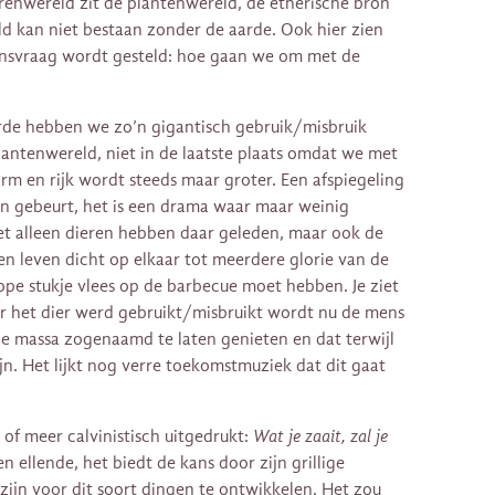
enwereld zit de plantenwereld, de etherische bron
d kan niet bestaan zonder de aarde. Ook hier zien
ijnsvraag wordt gesteld: hoe gaan we om met de
rde hebben we zo’n gigantisch gebruik/misbruik
lantenwereld, niet in de laatste plaats omdat we met
arm en rijk wordt steeds maar groter. Een afspiegeling
zen gebeurt, het is een drama waar maar weinig
niet alleen dieren hebben daar geleden, maar ook de
en leven dicht op elkaar tot meerdere glorie van de
pe stukje vlees op de barbecue moet hebben. Je ziet
r het dier werd gebruikt/misbruikt wordt nu de mens
de massa zogenaamd te laten genieten en dat terwijl
ijn. Het lijkt nog verre toekomstmuziek dat dit gaat
of meer calvinistisch uitgedrukt:
Wat je zaait, zal je
een ellende, het biedt de kans door zijn grillige
jn voor dit soort dingen te ontwikkelen. Het zou