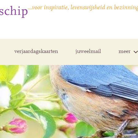
…voor inspiratie, levenswijsheid en bezinnin
verjaardagskaarten
juweelmail
meer