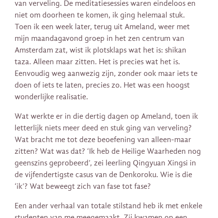
van verveling. De meditatiesessies waren eindeloos en
niet om doorheen te komen, ik ging helemaal stuk.
Toen ik een week later, terug uit Ameland, weer met
mijn maandagavond groep in het zen centrum van
Amsterdam zat, wist ik plotsklaps wat het is: shikan
taza. Alleen maar zitten. Het is precies wat het is.
Eenvoudig weg aanwezig zijn, zonder ook maar iets te
doen of iets te laten, precies zo. Het was een hoogst
wonderlijke realisatie.
Wat werkte er in die dertig dagen op Ameland, toen ik
letterlijk niets meer deed en stuk ging van verveling?
Wat bracht me tot deze beoefening van alleen-maar
zitten? Wat was dat? ‘Ik heb de Heilige Waarheden nog
geenszins geprobeerd’, zei leerling Qingyuan Xingsi in
de vijfendertigste casus van de Denkoroku. Wie is die
‘ik’? Wat beweegt zich van fase tot fase?
Een ander verhaal van totale stilstand heb ik met enkele
studenten van me meegemaakt. Zij kwamen op een