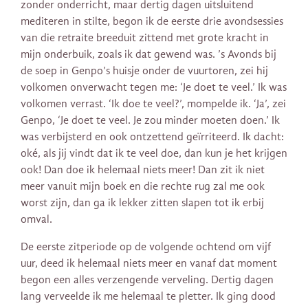
zonder onderricht, maar dertig dagen uitsluitend
mediteren in stilte, begon ik de eerste drie avondsessies
van die retraite breeduit zittend met grote kracht in
mijn onderbuik, zoals ik dat gewend was. ’s Avonds bij
de soep in Genpo’s huisje onder de vuurtoren, zei hij
volkomen onverwacht tegen me: ‘Je doet te veel.’ Ik was
volkomen verrast. ‘Ik doe te veel?’, mompelde ik. ‘Ja’, zei
Genpo, ‘Je doet te veel. Je zou minder moeten doen.’ Ik
was verbijsterd en ook ontzettend geïrriteerd. Ik dacht:
oké, als jij vindt dat ik te veel doe, dan kun je het krijgen
ook! Dan doe ik helemaal niets meer! Dan zit ik niet
meer vanuit mijn boek en die rechte rug zal me ook
worst zijn, dan ga ik lekker zitten slapen tot ik erbij
omval.
De eerste zitperiode op de volgende ochtend om vijf
uur, deed ik helemaal niets meer en vanaf dat moment
begon een alles verzengende verveling. Dertig dagen
lang verveelde ik me helemaal te pletter. Ik ging dood