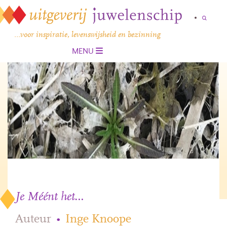
…voor inspiratie, levenswijsheid en bezinning
MENU
Je Méént het…
Auteur
•
Inge Knoope