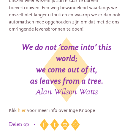
onszelf weer wezenlijk aan elkaar te durven
toevertrouwen. Een weg bewandelend waarlangs we
onszelf niet langer uitputten en waarop we er dan ook
automatisch mee opgehouden zijn om dat met de ons
omringende levensbronnen te doen!
We do not ‘come into’ this
world;
we come out of it,
as leaves from a tree.
Alan Wilson Watts
Klik
hier
voor meer info over Inge Knoope
Delen op
•