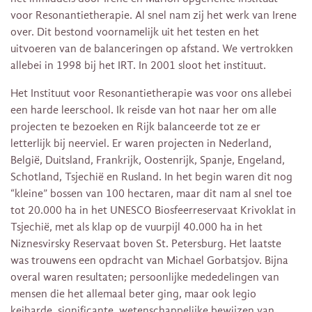
voor Resonantietherapie. Al snel nam zij het werk van Irene
over. Dit bestond voornamelijk uit het testen en het
uitvoeren van de balanceringen op afstand. We vertrokken
allebei in 1998 bij het IRT. In 2001 sloot het instituut.
Het Instituut voor Resonantietherapie was voor ons allebei
een harde leerschool. Ik reisde van hot naar her om alle
projecten te bezoeken en Rijk balanceerde tot ze er
letterlijk bij neerviel. Er waren projecten in Nederland,
België, Duitsland, Frankrijk, Oostenrijk, Spanje, Engeland,
Schotland, Tsjechië en Rusland. In het begin waren dit nog
“kleine” bossen van 100 hectaren, maar dit nam al snel toe
tot 20.000 ha in het UNESCO Biosfeerreservaat Krivoklat in
Tsjechië, met als klap op de vuurpijl 40.000 ha in het
Niznesvirsky Reservaat boven St. Petersburg. Het laatste
was trouwens een opdracht van Michael Gorbatsjov. Bijna
overal waren resultaten; persoonlijke mededelingen van
mensen die het allemaal beter ging, maar ook legio
keiharde, significante, wetenschappelijke bewijzen van