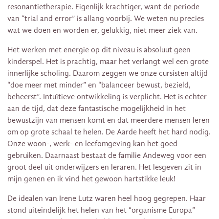
resonantietherapie. Eigenlijk krachtiger, want de periode
van “trial and error” is allang voorbij. We weten nu precies
wat we doen en worden er, gelukkig, niet meer ziek van.
Het werken met energie op dit niveau is absoluut geen
kinderspel. Het is prachtig, maar het verlangt wel een grote
innerlijke scholing. Daarom zeggen we onze cursisten altijd
“doe meer met minder” en “balanceer bewust, bezield,
beheerst”. Intuïtieve ontwikkeling is verplicht. Het is echter
aan de tijd, dat deze fantastische mogelijkheid in het
bewustzijn van mensen komt en dat meerdere mensen leren
om op grote schaal te helen. De Aarde heeft het hard nodig.
Onze woon-, werk- en leefomgeving kan het goed
gebruiken. Daarnaast bestaat de familie Andeweg voor een
groot deel uit onderwijzers en leraren. Het lesgeven zit in
mijn genen en ik vind het gewoon hartstikke leuk!
De idealen van Irene Lutz waren heel hoog gegrepen. Haar
stond uiteindelijk het helen van het “organisme Europa”