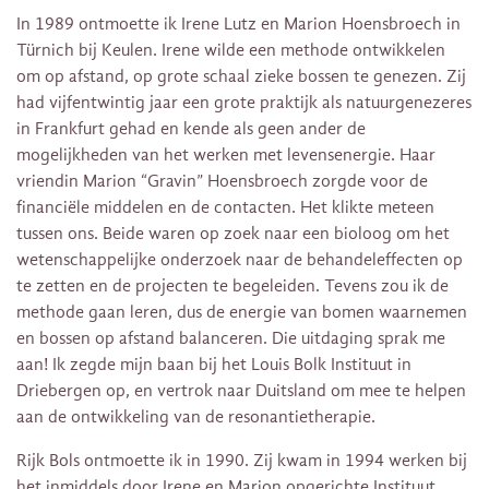
In 1989 ontmoette ik Irene Lutz en Marion Hoensbroech in
Türnich bij Keulen. Irene wilde een methode ontwikkelen
om op afstand, op grote schaal zieke bossen te genezen. Zij
had vijfentwintig jaar een grote praktijk als natuurgenezeres
in Frankfurt gehad en kende als geen ander de
mogelijkheden van het werken met levensenergie. Haar
vriendin Marion “Gravin” Hoensbroech zorgde voor de
financiële middelen en de contacten. Het klikte meteen
tussen ons. Beide waren op zoek naar een bioloog om het
wetenschappelijke onderzoek naar de behandeleffecten op
te zetten en de projecten te begeleiden. Tevens zou ik de
methode gaan leren, dus de energie van bomen waarnemen
en bossen op afstand balanceren. Die uitdaging sprak me
aan! Ik zegde mijn baan bij het Louis Bolk Instituut in
Driebergen op, en vertrok naar Duitsland om mee te helpen
aan de ontwikkeling van de resonantietherapie.
Rijk Bols ontmoette ik in 1990. Zij kwam in 1994 werken bij
het inmiddels door Irene en Marion opgerichte Instituut