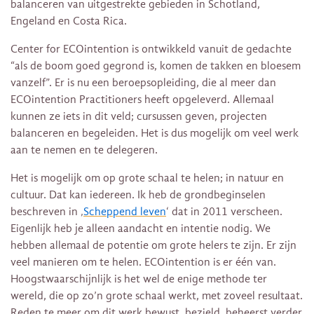
balanceren van uitgestrekte gebieden in Schotland,
Engeland en Costa Rica.
Center for ECOintention is ontwikkeld vanuit de gedachte
“als de boom goed gegrond is, komen de takken en bloesem
vanzelf”. Er is nu een beroepsopleiding, die al meer dan
ECOintention Practitioners heeft opgeleverd. Allemaal
kunnen ze iets in dit veld; cursussen geven, projecten
balanceren en begeleiden. Het is dus mogelijk om veel werk
aan te nemen en te delegeren.
Het is mogelijk om op grote schaal te helen; in natuur en
cultuur. Dat kan iedereen. Ik heb de grondbeginselen
beschreven in ‚
Scheppend leven
‘ dat in 2011 verscheen.
Eigenlijk heb je alleen aandacht en intentie nodig. We
hebben allemaal de potentie om grote helers te zijn. Er zijn
veel manieren om te helen. ECOintention is er één van.
Hoogstwaarschijnlijk is het wel de enige methode ter
wereld, die op zo’n grote schaal werkt, met zoveel resultaat.
Reden te meer om dit werk bewust, bezield, beheerst verder