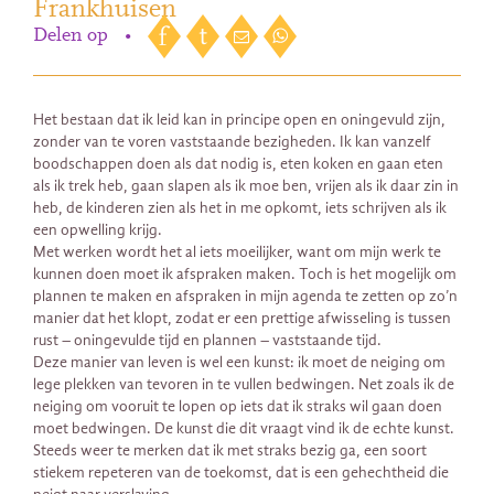
Frankhuisen
Delen op
•
Het bestaan dat ik leid kan in principe open en oningevuld zijn,
zonder van te voren vaststaande bezigheden. Ik kan vanzelf
boodschappen doen als dat nodig is, eten koken en gaan eten
als ik trek heb, gaan slapen als ik moe ben, vrijen als ik daar zin in
heb, de kinderen zien als het in me opkomt, iets schrijven als ik
een opwelling krijg.
Met werken wordt het al iets moeilijker, want om mijn werk te
kunnen doen moet ik afspraken maken. Toch is het mogelijk om
plannen te maken en afspraken in mijn agenda te zetten op zo’n
manier dat het klopt, zodat er een prettige afwisseling is tussen
rust – oningevulde tijd en plannen – vaststaande tijd.
Deze manier van leven is wel een kunst: ik moet de neiging om
lege plekken van tevoren in te vullen bedwingen. Net zoals ik de
neiging om vooruit te lopen op iets dat ik straks wil gaan doen
moet bedwingen. De kunst die dit vraagt vind ik de echte kunst.
Steeds weer te merken dat ik met straks bezig ga, een soort
stiekem repeteren van de toekomst, dat is een gehechtheid die