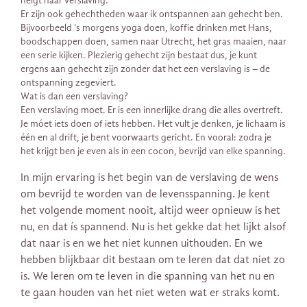
neigt naar verslaving.
Er zijn ook gehechtheden waar ik ontspannen aan gehecht ben.
Bijvoorbeeld ‘s morgens yoga doen, koffie drinken met Hans,
boodschappen doen, samen naar Utrecht, het gras maaien, naar
een serie kijken. Plezierig gehecht zijn bestaat dus, je kunt
ergens aan gehecht zijn zonder dat het een verslaving is – de
ontspanning zegeviert.
Wat is dan een verslaving?
Een verslaving moet. Er is een innerlijke drang die alles overtreft.
Je móet iets doen of iets hebben. Het vult je denken, je lichaam is
één en al drift, je bent voorwaarts gericht. En vooral: zodra je
het krijgt ben je even als in een cocon, bevrijd van elke spanning.
In mijn ervaring is het begin van de verslaving de wens
om bevrijd te worden van de levensspanning. Je kent
het volgende moment nooit, altijd weer opnieuw is het
nu, en dat ís spannend. Nu is het gekke dat het lijkt alsof
dat naar is en we het niet kunnen uithouden. En we
hebben blijkbaar dit bestaan om te leren dat dat niet zo
is. We leren om te leven in die spanning van het nu en
te gaan houden van het niet weten wat er straks komt.