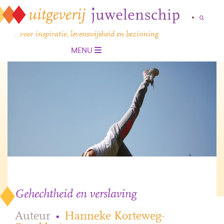
…voor inspiratie, levenswijsheid en bezinning
MENU
Gehechtheid en verslaving
Auteur
•
Hanneke Korteweg-