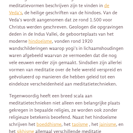
meditatievormen beschrijven zijn te vinden in
de
Veda’s
, de heilige geschriften van de hindoes. Van de
Veda’s wordt aangenomen dat ze rond 1.500 voor
Christus werden geschreven. Geologen die opgravingen
deden in de Indus Vallei, de geboorteplaats van het
moderne
hindoeïsme
, vonden rond 1920
wandschilderingen waarop yogi’s in lichaamshoudingen
waren afgebeeld waarvan ze vermoeden dat die nog
vele eeuwen eerder zijn gemaakt. Sindsdien zijn allerlei
vormen van meditatie over de hele wereld verspreid en
geëvolueerd op manieren die hebben geleid tot een
eindeloze verscheidenheid aan meditatietechnieken.
Tegenwoordig heeft een breed scala aan
meditatietechnieken niet alleen een belangrijke plaats
gekregen in bepaalde religies, ze worden ook zonder
religieuze betekenis beoefend. Naast het hindoeïsme
schrijven het
boeddhisme
, het
taoïsme
, het
jainisme
, en
het
sikhisme
allemaal verschillende meditatie