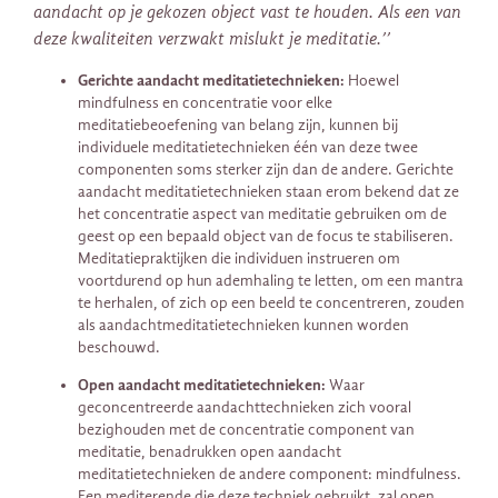
aandacht op je gekozen object vast te houden. Als een van
deze kwaliteiten verzwakt mislukt je meditatie.’’
Gerichte aandacht meditatietechnieken:
Hoewel
mindfulness en concentratie voor elke
meditatiebeoefening van belang zijn, kunnen bij
individuele meditatietechnieken één van deze twee
componenten soms sterker zijn dan de andere. Gerichte
aandacht meditatietechnieken staan ​​erom bekend dat ze
het concentratie aspect van meditatie gebruiken om de
geest op een bepaald object van de focus te stabiliseren.
Meditatiepraktijken die individuen instrueren om
voortdurend op hun ademhaling te letten, om een mantra
te herhalen, of zich op een beeld te concentreren, zouden
als aandachtmeditatietechnieken kunnen worden
beschouwd.
Open aandacht meditatietechnieken:
Waar
geconcentreerde aandachttechnieken zich vooral
bezighouden met de concentratie component van
meditatie, benadrukken open aandacht
meditatietechnieken de andere component: mindfulness.
Een mediterende die deze techniek gebruikt, zal open