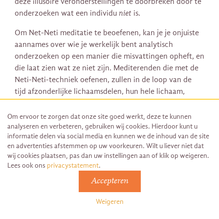
deze illusoire veronderstellingen te doorbreken door te
onderzoeken wat een individu
niet
is.
Om Net-Neti meditatie te beoefenen, kan je je onjuiste
aannames over wie je werkelijk bent analytisch
onderzoeken op een manier die misvattingen opheft, en
die laat zien wat ze niet zijn. Mediterenden die met de
Neti-Neti-techniek oefenen, zullen in de loop van de
tijd afzonderlijke lichaamsdelen, hun hele lichaam,
zintuigen, verschillende percepties en emoties, de rollen
die ze in de maatschappij spelen, de verhalen die ze
Om ervoor te zorgen dat onze site goed werkt, deze te kunnen
analyseren en verbeteren, gebruiken wij cookies. Hierdoor kunt u
zichzelf vertellen en hun ego verder willen
informatie delen via social media en kunnen we de inhoud van de site
onderzoeken.
en advertenties afstemmen op uw voorkeuren. Wilt u liever niet dat
wij cookies plaatsen, pas dan uw instellingen aan of klik op weigeren.
Een mediterende die Net-Neti begint te beoefenen kan
Lees ook ons
privacystatement
.
zich vragen stellen over zijn fysieke lichaam, zoals:
Accepteren
‘waar begint dit lichaam?’, ‘ben ik dit lichaam?’, ‘ben ik
deze tenen?’, ‘waar is het ik in dit hoofd? ‘, en ‘ben ik dit
Weigeren
lichaam?’ Door actief over deze dingen na te denken
zou de mediterende vragen alleen mogen