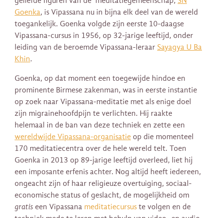
geliefde figuren van de meditatiegemeenschap,
SN
Goenka
,
is Vipassana nu in bijna elk deel van de wereld
toegankelijk. Goenka volgde zijn eerste 10-daagse
Vipassana-cursus in 1956, op 32-jarige leeftijd, onder
leiding van de beroemde Vipassana-leraar
Sayagya U Ba
Khin
.
Goenka, op dat moment een toegewijde hindoe en
prominente Birmese zakenman, was in eerste instantie
op zoek naar Vipassana-meditatie met als enige doel
zijn migrainehoofdpijn te verlichten. Hij raakte
helemaal in de ban van deze techniek en zette een
wereldwijde Vipassana-organisatie
op die momenteel
170 meditatiecentra over de hele wereld telt. Toen
Goenka in 2013 op 89-jarige leeftijd overleed, liet hij
een imposante erfenis achter. Nog altijd heeft iedereen,
ongeacht zijn of haar religieuze overtuiging, sociaal-
economische status of geslacht, de mogelijkheid om
gratis
een Vipassana
meditatiecursus
te volgen en de