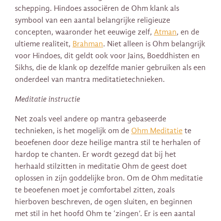
schepping. Hindoes associëren de Ohm klank als
symbool van een aantal belangrijke religieuze
concepten, waaronder het eeuwige zelf,
Atman
, en de
ultieme realiteit,
Brahman
. Niet alleen is Ohm belangrijk
voor Hindoes, dit geldt ook voor Jains, Boeddhisten en
Sikhs, die de klank op dezelfde manier gebruiken als een
onderdeel van mantra meditatietechnieken.
Meditatie instructie
Net zoals veel andere op mantra gebaseerde
technieken, is het mogelijk om de
Ohm Meditatie
te
beoefenen door deze heilige mantra stil te herhalen of
hardop te chanten. Er wordt gezegd dat bij het
herhaald stilzitten in meditatie Ohm de geest doet
oplossen in zijn goddelijke bron. Om de Ohm meditatie
te beoefenen moet je comfortabel zitten, zoals
hierboven beschreven, de ogen sluiten, en beginnen
met stil in het hoofd Ohm te ‘zingen’. Er is een aantal