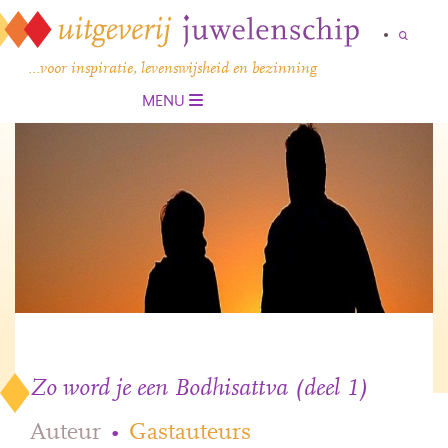
…voor inspiratie, levenswijsheid en bezinning
MENU
Zo word je een Bodhisattva (deel 1)
Auteur
•
Gastauteurs