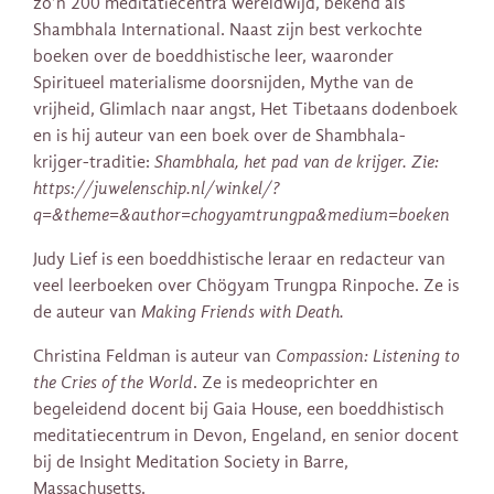
zo’n 200 meditatiecentra wereldwijd, bekend als
Shambhala International. Naast zijn best verkochte
boeken over de boeddhistische leer, waaronder
Spiritueel materialisme doorsnijden, Mythe van de
vrijheid, Glimlach naar angst, Het Tibetaans dodenboek
en is hij auteur van een boek over de Shambhala-
krijger-traditie:
Shambhala, het pad van de krijger. Zie:
https://juwelenschip.nl/winkel/?
q=&theme=&author=chogyamtrungpa&medium=boeken
Judy Lief is een boeddhistische leraar en redacteur van
veel leerboeken over Chögyam Trungpa Rinpoche. Ze is
de auteur van
Making Friends with Death.
Christina Feldman is auteur van
Compassion: Listening to
the Cries of the World
. Ze is medeoprichter en
begeleidend docent bij Gaia House, een boeddhistisch
meditatiecentrum in Devon, Engeland, en senior docent
bij de Insight Meditation Society in Barre,
Massachusetts.