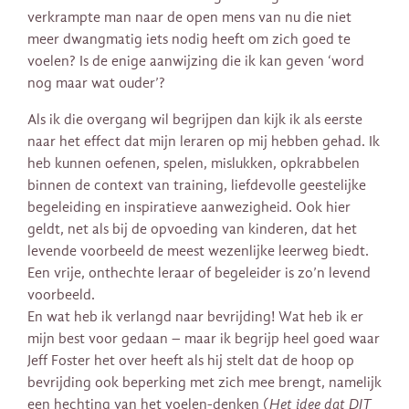
verkrampte man naar de open mens van nu die niet
meer dwangmatig iets nodig heeft om zich goed te
voelen? Is de enige aanwijzing die ik kan geven ‘word
nog maar wat ouder’?
Als ik die overgang wil begrijpen dan kijk ik als eerste
naar het effect dat mijn leraren op mij hebben gehad. Ik
heb kunnen oefenen, spelen, mislukken, opkrabbelen
binnen de context van training, liefdevolle geestelijke
begeleiding en inspiratieve aanwezigheid. Ook hier
geldt, net als bij de opvoeding van kinderen, dat het
levende voorbeeld de meest wezenlijke leerweg biedt.
Een vrije, onthechte leraar of begeleider is zo’n levend
voorbeeld.
En wat heb ik verlangd naar bevrijding! Wat heb ik er
mijn best voor gedaan – maar ik begrijp heel goed waar
Jeff Foster het over heeft als hij stelt dat de hoop op
bevrijding ook beperking met zich mee brengt, namelijk
een hechting van het voelen-denken (
Het idee dat DIT