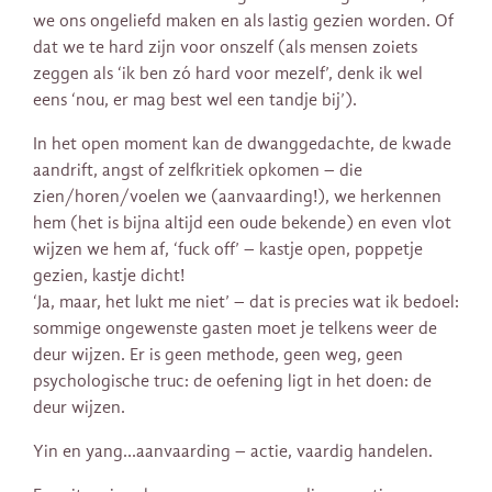
we ons ongeliefd maken en als lastig gezien worden. Of
dat we te hard zijn voor onszelf (als mensen zoiets
zeggen als ‘ik ben zó hard voor mezelf’, denk ik wel
eens ‘nou, er mag best wel een tandje bij’).
In het open moment kan de dwanggedachte, de kwade
aandrift, angst of zelfkritiek opkomen – die
zien/horen/voelen we (aanvaarding!), we herkennen
hem (het is bijna altijd een oude bekende) en even vlot
wijzen we hem af, ‘fuck off’ – kastje open, poppetje
gezien, kastje dicht!
‘Ja, maar, het lukt me niet’ – dat is precies wat ik bedoel:
sommige ongewenste gasten moet je telkens weer de
deur wijzen. Er is geen methode, geen weg, geen
psychologische truc: de oefening ligt in het doen: de
deur wijzen.
Yin en yang…aanvaarding – actie, vaardig handelen.