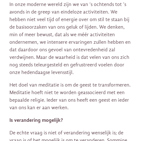
In onze moderne wereld zijn we van ’s ochtends tot ‘s
avonds in de greep van eindeloze activiteiten. We
hebben niet veel tijd of energie over om stil te staan bij
de basisoorzaken van ons geluk of lijden. We denken,
min of meer bewust, dat als we méér activiteiten
ondernemen, we intensere ervaringen zullen hebben en
dat daardoor ons gevoel van ontevredenheid zal
verdwijnen. Maar de waarheid is dat velen van ons zich
nog steeds teleurgesteld en gefrustreerd voelen door
onze hedendaagse levensstijl.
Het doel van meditatie is om de geest te transformeren.
Meditatie hoeft niet te worden geassocieerd met een
bepaalde religie. Ieder van ons heeft een geest en ieder
van ons kan er aan werken.
Is verandering mogelijk?
De echte vraag is niet of verandering wenselijk is; de
vraag is of het mogelijk is om te veranderen. Sommige