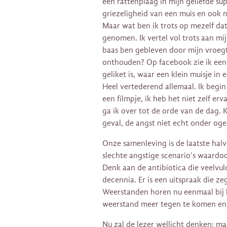
een rattenplaag in mijn geliefde sup
griezeligheid van een muis en ook 
Maar wat ben ik trots op mezelf da
genomen. Ik vertel vol trots aan m
baas ben gebleven door mijn vroegt
onthouden? Op facebook zie ik een
geliket is, waar een klein muisje in 
Heel vertederend allemaal. Ik begin
een filmpje, ik heb het niet zelf e
ga ik over tot de orde van de dag. 
geval, de angst niet echt onder ogen
Onze samenleving is de laatste halv
slechte angstige scenario’s waardo
Denk aan de antibiotica die veelvul
decennia. Er is een uitspraak die ze
Weerstanden horen nu eenmaal bij
weerstand meer tegen te komen en l
Nu zal de lezer wellicht denken; ma