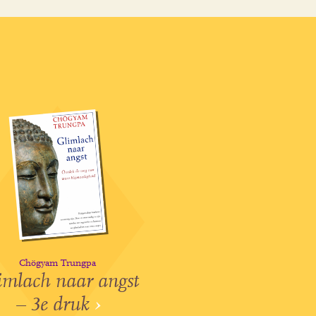
Chögyam Trungpa
imlach naar angst
– 3e druk
›