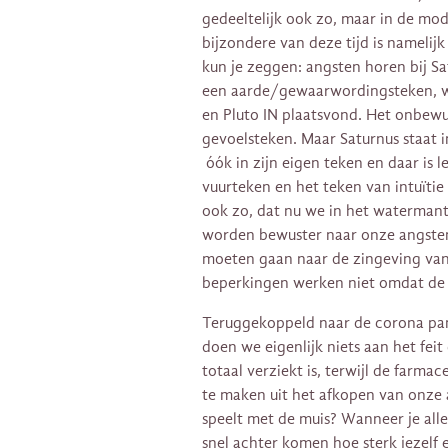
gedeeltelijk ook zo, maar in de mo
bijzondere van deze tijd is namelij
kun je zeggen: angsten horen bij Sat
een aarde/gewaarwordingsteken, waa
en Pluto IN plaatsvond. Het onbewus
gevoelsteken. Maar Saturnus staat i
óók in zijn eigen teken en daar is 
vuurteken en het teken van intuïtie 
ook zo, dat nu we in het watermant
worden bewuster naar onze angsten
moeten gaan naar de zingeving va
beperkingen werken niet omdat de 
Teruggekoppeld naar de corona pan
doen we eigenlijk niets aan het fei
totaal verziekt is, terwijl de farma
te maken uit het afkopen van onze a
speelt met de muis? Wanneer je alle
snel achter komen hoe sterk jezelf 