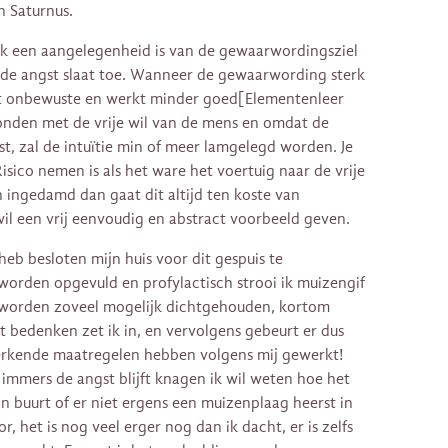
n Saturnus.
ak een aangelegenheid is van de gewaarwordingsziel
n de angst slaat toe. Wanneer de gewaarwording sterk
 het onbewuste en werkt minder goed[Elementenleer
bonden met de vrije wil van de mens en omdat de
t, zal de intuïtie min of meer lamgelegd worden. Je
isico nemen is als het ware het voertuig naar de vrije
n ingedamd dan gaat dit altijd ten koste van
il een vrij eenvoudig en abstract voorbeeld geven.
heb besloten mijn huis voor dit gespuis te
worden opgevuld en profylactisch strooi ik muizengif
worden zoveel mogelijk dichtgehouden, kortom
nt bedenken zet ik in, en vervolgens gebeurt er dus
perkende maatregelen hebben volgens mij gewerkt!
immers de angst blijft knagen ik wil weten hoe het
n buurt of er niet ergens een muizenplaag heerst in
r, het is nog veel erger nog dan ik dacht, er is zelfs