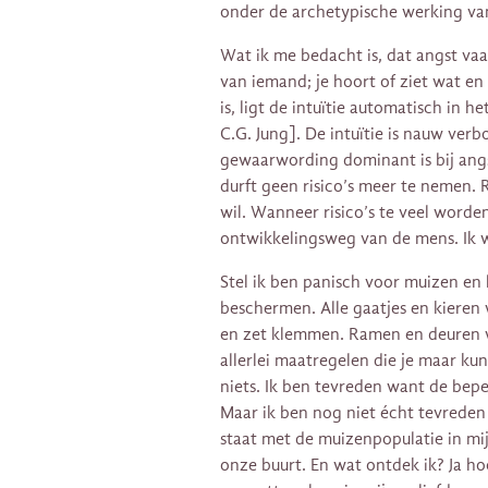
onder de archetypische werking va
Wat ik me bedacht is, dat angst va
van iemand; je hoort of ziet wat e
is, ligt de intuïtie automatisch in
C.G. Jung]. De intuïtie is nauw ver
gewaarwording dominant is bij angs
durft geen risico’s meer te nemen. R
wil. Wanneer risico’s te veel worde
ontwikkelingsweg van de mens. Ik w
Stel ik ben panisch voor muizen en 
beschermen. Alle gaatjes en kieren 
en zet klemmen. Ramen en deuren 
allerlei maatregelen die je maar ku
niets. Ik ben tevreden want de be
Maar ik ben nog niet écht tevreden 
staat met de muizenpopulatie in mij
onze buurt. En wat ontdek ik? Ja hoo