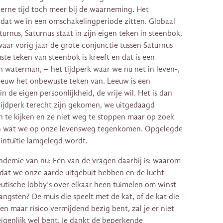
derne tijd toch meer bij de waarneming. Het
k dat we in een omschakelingperiode zitten. Globaal
urnus, Saturnus staat in zijn eigen teken in steenbok,
r vorig jaar de grote conjunctie tussen Saturnus
te teken van steenbok is kreeft en dat is een
n waterman, – het tijdperk waar we nu net in leven-,
leeuw het onbewuste teken van. Leeuw is een
in de eigen persoonlijkheid, de vrije wil. Het is dan
ijdperk terecht zijn gekomen, we uitgedaagd
 te kijken en ze niet weg te stoppen maar op zoek
n wat we op onze levensweg tegenkomen. Opgelegde
intuïtie lamgelegd wordt.
demie van nu: Een van de vragen daarbij is: waarom
t dat we onze aarde uitgebuit hebben en de lucht
ceutische lobby’s over elkaar heen tuimelen om winst
ngsten? De muis die speelt met de kat, of de kat die
en maar risico vermijdend bezig bent, zal je er niet
eigenlijk wel bent. Je dankt de beperkende