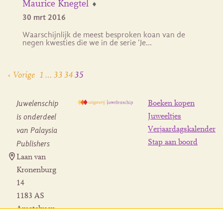
Maurice Knegtel
30 mrt 2016
Waarschijnlijk de meest besproken koan van de
negen kwesties die we in de serie ‘Je…
‹ Vorige
1
…
33
34
35
Juwelenschip
Boeken kopen
is onderdeel
Juweeltjes
Verjaardagskalender
van Palaysia
Stap aan boord
Publishers
Laan van
Kronenburg
14
1183 AS
Amstelveen
Contact