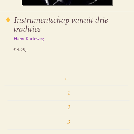
Instrumentschap vanuit drie
tradities
Hans Korteweg
€ 4.95,-
←
1
2
3