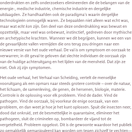
onderdrukten en zelfs onderzoekers elimineerden die de belangen van de
energie-, medische industrie, chemische industrie en dergelijke
uitdaagden. Ze handhaafden ook de paradigma’s waarin dergelijke
technologieën onmogelijk waren. Ze bepaalden niet alleen wat echt was,
maar wat
echt kon
zijn. Een deel van deze onderdrukking was bewust en
opzettelijk, maar veel was onbewust, instinctief, gedreven door mythische
en archetypische krachten. Wanneer we dit begrijpen, kunnen we een van
de gevaarlijkste vallen vermijden die ons terug zou dringen naar een
nieuwe versie van het oude verhaal. De val is om symptoom en oorzaak te
verwarren; in dit geval te geloven dat slechte individuen de oorzaak zijn
van de huidige achteruitgang en het lijden van de mensheid. Dat zijn ze
niet. Ook zij zijn symptomen.
Het oude verhaal, het Verhaal van Scheiding, vertelt de menselijke
vooruitgang als een opmars naar steeds grotere controle – over de natuur,
het lichaam, de samenleving, de genen, de hersenen, biologie, materie.
Controle is de oplossing voor elk probleem. Vind de dader. Vind de
pathogen. Vind de oorzaak, bij voorkeur de enige oorzaak, van een
probleem, en dan weet je hoe je het kunt oplossen. Spuit die insecten neer,
dood dat onkruid, zet de besmettelijke in quarantaine, elimineer het
pathogeen, sluit de criminelen op, bombardeer de vijand tot de
vergetelheid. Probleem opgelost. Dit is de gewoonte waardoor het publiek
zo gemakkelijk gemanipuleerd kan worden om tegen zichzelf te vechten—