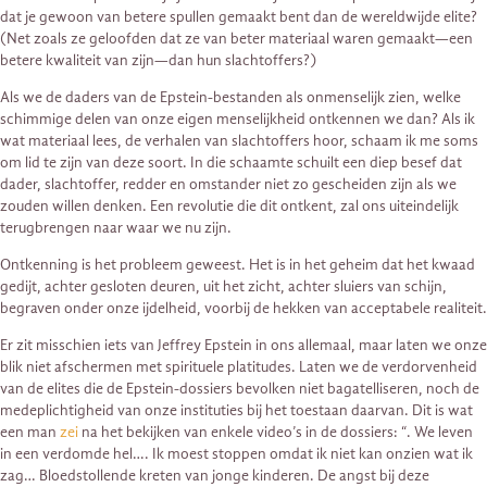
dat je gewoon van betere spullen gemaakt bent dan de wereldwijde elite?
(Net zoals ze geloofden dat ze van beter materiaal waren gemaakt—een
betere kwaliteit van zijn—dan hun slachtoffers?)
Als we de daders van de Epstein-bestanden als onmenselijk zien, welke
schimmige delen van onze eigen menselijkheid ontkennen we dan? Als ik
wat materiaal lees, de verhalen van slachtoffers hoor, schaam ik me soms
om lid te zijn van deze soort. In die schaamte schuilt een diep besef dat
dader, slachtoffer, redder en omstander niet zo gescheiden zijn als we
zouden willen denken. Een revolutie die dit ontkent, zal ons uiteindelijk
terugbrengen naar waar we nu zijn.
Ontkenning is het probleem geweest. Het is in het geheim dat het kwaad
gedijt, achter gesloten deuren, uit het zicht, achter sluiers van schijn,
begraven onder onze ijdelheid, voorbij de hekken van acceptabele realiteit.
Er zit misschien iets van Jeffrey Epstein in ons allemaal, maar laten we onze
blik niet afschermen met spirituele platitudes. Laten we de verdorvenheid
van de elites die de Epstein-dossiers bevolken niet bagatelliseren, noch de
medeplichtigheid van onze instituties bij het toestaan daarvan. Dit is wat
een man
zei
na het bekijken van enkele video’s in de dossiers: “. We leven
in een verdomde hel…. Ik moest stoppen omdat ik niet kan onzien wat ik
zag… Bloedstollende kreten van jonge kinderen. De angst bij deze