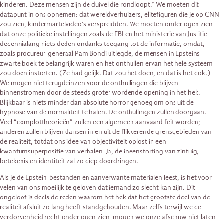
kinderen. Deze mensen zijn de duivel die rondloopt.” We moeten dit
datapunt in ons opnemen: dat wereldverhuizers, elitefiguren die je op CNN
zou zien, kindermartelvideo’s verspreidden. We moeten onder ogen zien
dat onze politieke instellingen zoals de FBI en het ministerie van Justitie
decennialang niets deden ondanks toegang tot de informatie, omdat,
zoals procureur-generaal Pam Bondi uitlegde, de mensen in Epsteins
zwarte boek te belangrijk waren en het onthullen ervan het hele systeem
zou doen instorten. (Ze had gelijk. Dat zou het doen, en dat is het ook.)
We mogen niet terugdeinzen voor de onthullingen die blijven
binnenstromen door de steeds groter wordende opening in het hek.
Blijkbaar is niets minder dan absolute horror genoeg om ons uit de
hypnose van de normaliteit te halen. De onthullingen zullen doorgaan.
Veel “complottheorieën” zullen een algemeen aanvaard feit worden;
anderen zullen blijven dansen in en uit de flikkerende grensgebieden van
de realiteit, totdat ons idee van objectiviteit oplost in een
kwantumsuperpositie van verhalen. Ja, de ineenstorting van zintuig,
betekenis en identiteit zal zo diep doordringen.
Als je de Epstein-bestanden en aanverwante materialen leest, is het voor
velen van ons moeilijk te geloven dat iemand zo slecht kan zijn. Dit
ongeloof is deels de reden waarom het hek dat het grootste deel van de
realiteit afsluit zo lang heeft standgehouden. Maar zelfs terwijl we de
verdorvenheid recht onder ogen zien, mogen we onze afschuw niet laten