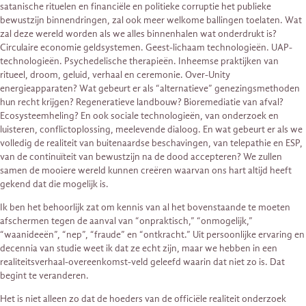
satanische rituelen en financiële en politieke corruptie het publieke
bewustzijn binnendringen, zal ook meer welkome ballingen toelaten. Wat
zal deze wereld worden als we alles binnenhalen wat onderdrukt is?
Circulaire economie geldsystemen. Geest-lichaam technologieën. UAP-
technologieën. Psychedelische therapieën. Inheemse praktijken van
ritueel, droom, geluid, verhaal en ceremonie. Over-Unity
energieapparaten? Wat gebeurt er als “alternatieve” genezingsmethoden
hun recht krijgen? Regeneratieve landbouw? Bioremediatie van afval?
Ecosysteemheling? En ook sociale technologieën, van onderzoek en
luisteren, conflictoplossing, meelevende dialoog. En wat gebeurt er als we
volledig de realiteit van buitenaardse beschavingen, van telepathie en ESP,
van de continuïteit van bewustzijn na de dood accepteren? We zullen
samen de mooiere wereld kunnen creëren waarvan ons hart altijd heeft
gekend dat die mogelijk is.
Ik ben het behoorlijk zat om kennis van al het bovenstaande te moeten
afschermen tegen de aanval van “onpraktisch,” “onmogelijk,”
“waanideeën”, “nep”, “fraude” en “ontkracht.” Uit persoonlijke ervaring en
decennia van studie weet ik dat ze echt zijn, maar we hebben in een
realiteitsverhaal-overeenkomst-veld geleefd waarin dat niet zo is. Dat
begint te veranderen.
Het is niet alleen zo dat de hoeders van de officiële realiteit onderzoek