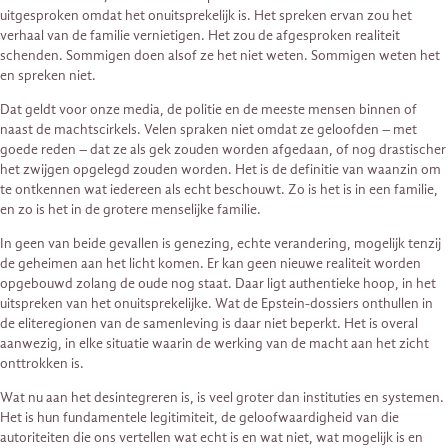
uitgesproken omdat het onuitsprekelijk is. Het spreken ervan zou het
verhaal van de familie vernietigen. Het zou de afgesproken realiteit
schenden. Sommigen doen alsof ze het niet weten. Sommigen weten het
en spreken niet.
Dat geldt voor onze media, de politie en de meeste mensen binnen of
naast de machtscirkels. Velen spraken niet omdat ze geloofden – met
goede reden – dat ze als gek zouden worden afgedaan, of nog drastischer
het zwijgen opgelegd zouden worden. Het is de definitie van waanzin om
te ontkennen wat iedereen als echt beschouwt. Zo is het is in een familie,
en zo is het in de grotere menselijke familie.
In geen van beide gevallen is genezing, echte verandering, mogelijk tenzij
de geheimen aan het licht komen. Er kan geen nieuwe realiteit worden
opgebouwd zolang de oude nog staat. Daar ligt authentieke hoop, in het
uitspreken van het onuitsprekelijke. Wat de Epstein-dossiers onthullen in
de eliteregionen van de samenleving is daar niet beperkt. Het is overal
aanwezig, in elke situatie waarin de werking van de macht aan het zicht
onttrokken is.
Wat nu aan het desintegreren is, is veel groter dan instituties en systemen.
Het is hun fundamentele legitimiteit, de geloofwaardigheid van die
autoriteiten die ons vertellen wat echt is en wat niet, wat mogelijk is en