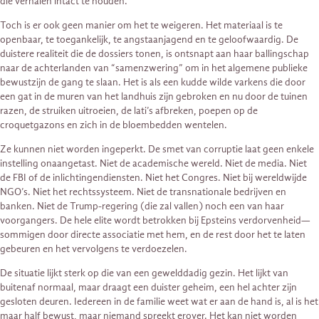
die verhalen intact te houden.
Toch is er ook geen manier om het te weigeren. Het materiaal is te
openbaar, te toegankelijk, te angstaanjagend en te geloofwaardig. De
duistere realiteit die de dossiers tonen, is ontsnapt aan haar ballingschap
naar de achterlanden van “samenzwering” om in het algemene publieke
bewustzijn de gang te slaan. Het is als een kudde wilde varkens die door
een gat in de muren van het landhuis zijn gebroken en nu door de tuinen
razen, de struiken uitroeien, de lati’s afbreken, poepen op de
croquetgazons en zich in de bloembedden wentelen.
Ze kunnen niet worden ingeperkt. De smet van corruptie laat geen enkele
instelling onaangetast. Niet de academische wereld. Niet de media. Niet
de FBI of de inlichtingendiensten. Niet het Congres. Niet bij wereldwijde
NGO’s. Niet het rechtssysteem. Niet de transnationale bedrijven en
banken. Niet de Trump-regering (die zal vallen) noch een van haar
voorgangers. De hele elite wordt betrokken bij Epsteins verdorvenheid—
sommigen door directe associatie met hem, en de rest door het te laten
gebeuren en het vervolgens te verdoezelen.
De situatie lijkt sterk op die van een gewelddadig gezin. Het lijkt van
buitenaf normaal, maar draagt een duister geheim, een hel achter zijn
gesloten deuren. Iedereen in de familie weet wat er aan de hand is, al is het
maar half bewust, maar niemand spreekt erover. Het kan niet worden