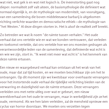
wat niet, wat gek is en wat niet logisch is. De ineenstorting gaat nog
dieper: normaliteit zelf valt uiteen, de basismythologie die definieert wat
normaal
eigenlijk is, en de mythologie van moderniteit, van vooruitgang,
van een samenleving die boven middeleeuwse barbarij is uitgekomen
richting verlichte waarden en democratische ethiek—de mythologie van
“het Westen.” Al deze dingen storten in. Het is alsof de realiteit zelf breekt.
Zo betreden we wat ik noem “de ruimte tussen verhalen.” Het oude
verhaal dat ons vertelde wie en wat we konden vertrouwen, dat verleden
en toekomst vertelde, dat ons vertelde hoe we ons moesten gedragen als
verantwoordelijke leden van de samenleving, dat definieerde wat echt is
en wie we zijn, stort in. “Ik weet niet meer wat echt is” is het kenmerk van
deze ruimte ertussen.
Een nieuw en waargebeurd verhaal kan ontstaan uit het wrak van het
oude, maar dat zal tijd kosten, en we moeten beschikbaar zijn om het te
ontvangen. Op dit moment zijn we kwetsbaar voor overhaaste vervangers
voor het instortende oude verhaal die tijdelijke verlichting bieden van de
verwarring en duizeligheid van de ruimte ertussen. Deze vervangers
verleiden ons met nette uitleg over wat er gebeurt, een nieuw
wereldverhaal om het oude te vervangen, maar in werkelijkheid
zijn ze
het
oude, vermomd. Als we hen laten verleiden, zal de mensheid opnieuw een
cyclus van horror doorstaan. We moeten ons verzetten tegen