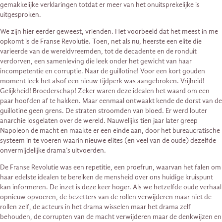
gemakkelijke verklaringen totdat er meer van het onuitsprekelijke is
uitgesproken.
We zijn hier eerder geweest, vrienden. Het voorbeeld dat het meest in me
opkomt is de Franse Revolutie. Toen, net als nu, heerste een elite die
varieerde van de wereldvreemden, tot de decadente en de ronduit
verdorven, een samenleving die leek onder het gewicht van haar
incompetentie en corruptie. Naar de guillotine! Voor een kort gouden
moment leek het alsof een nieuw tijdperk was aangebroken. Vrijheid!
Gelijkheid! Broederschap! Zeker waren deze idealen het waard om een
paar hoofden af te hakken. Maar eenmaal ontwaakt kende de dorst van de
guillotine geen grens. De straten stroomden van bloed. Er werd louter
anarchie losgelaten over de wereld. Nauwelijks tien jaar later greep
Napoleon de macht en maakte er een einde aan, door het bureaucratische
systeem in te voeren waarin nieuwe elites (en veel van de oude) dezelfde
onvermijdelijke drama’s uitvoerden.
De Franse Revolutie was een repetitie, een proefrun, waarvan het falen om
haar edelste idealen te bereiken de mensheid over ons huidige kruispunt
kan informeren. De inzet is deze keer hoger. Als we hetzelfde oude verhaal
opnieuw opvoeren, de bezetters van de rollen verwijderen maar niet de
rollen zelf, de acteurs in het drama wisselen maar het drama zelf
behouden, de corrupten van de macht verwijderen maar de denkwijzen en