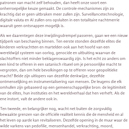
patronen van macht zelf behouden, dan heeft onze soort een
onherroepelijke keuze gemaakt. De controle-mechanismes zijn zo
krachtig dat er geen uitbraken meer zullen zijn. Surveillancetechnologie,
digitale valuta en AI zullen ons opsluiten in een totalitaire nachtmerrie
waaruit geen ontsnappen mogelijk is.
Als we daarentegen deze inwijdingsdrempel passeren, gaan we een nieuw
tijdperk van beschaving binnen. Ten eerste stonden dezelfde elites die
kinderen verkrachtten en martelden ook aan het hoofd van een
wereldwijd systeem van oorlog, genocide en uitbuiting waarvan de
slachtoffers niet minder beklagenswaardig zijn. Is het echt zo anders om
een kind te offeren in een satanisch ritueel om je persoonlijke macht te
vergroten, dan om hele bevolkingen op te offeren voor geopolitieke
macht? Beide zijn uitlopers van dezelfde denkwijze, dezelfde
ontmenselijking en instrumentalisering van mensen. De leugens die elk
omhullen zijn gebaseerd op een gemeenschappelijke bron: de legitimiteit
van de elites, hun instituties en het wereldverhaal dat hen verheft. Als de
ene instort, valt de andere ook in.
Ten tweede, en belangrijker nog, wacht net buiten de zorgvuldig
bewaakte grenzen van de officiële realiteit kennis die de mensheid en al
het leven op aarde kan revitaliseren. Dezelfde opening in de muur waar de
wilde varkens van pedofilie, mensenhandel, verkrachting, moord,