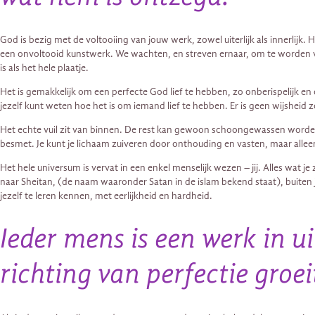
God is bezig met de voltooiing van jouw werk, zowel uiterlijk als innerlijk. 
een onvoltooid kunstwerk. We wachten, en streven ernaar, om te worden vol
is als het hele plaatje.
Het is gemakkelijk om een ​​perfecte God lief te hebben, zo onberispelijk e
jezelf kunt weten hoe het is om iemand lief te hebben. Er is geen wijsheid
Het echte vuil zit van binnen. De rest kan gewoon schoongewassen worden. 
besmet. Je kunt je lichaam zuiveren door onthouding en vasten, maar alleen 
Het hele universum is vervat in een enkel menselijk wezen – jij. Alles wat j
naar Sheitan, (de naam waaronder Satan in de islam bekend staat), buiten 
jezelf te leren kennen, met eerlijkheid en hardheid.
Ieder mens is een werk in u
richting van perfectie groei