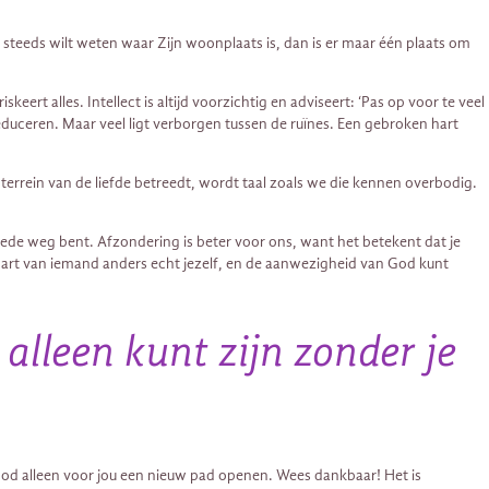
 steeds wilt weten waar Zijn woonplaats is, dan is er maar één plaats om
keert alles. Intellect is altijd voorzichtig en adviseert: ‘Pas op voor te veel
n reduceren. Maar veel ligt verborgen tussen de ruïnes. Een gebroken hart
errein van de liefde betreedt, wordt taal zoals we die kennen overbodig.
oede weg bent. Afzondering is beter voor ons, want het betekent dat je
et hart van iemand anders echt jezelf, en de aanwezigheid van God kunt
 alleen kunt zijn zonder je
l God alleen voor jou een nieuw pad openen. Wees dankbaar! Het is