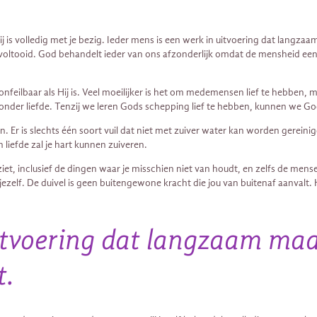
Hij is volledig met je bezig. Ieder mens is een werk in uitvoering dat langzaa
tooid. God behandelt ieder van ons afzonderlijk omdat de mensheid een fijn
n onfeilbaar als Hij is. Veel moeilijker is het om medemensen lief te hebbe
 zonder liefde. Tenzij we leren Gods schepping lief te hebben, kunnen we Go
Er is slechts één soort vuil dat niet met zuiver water kan worden gereinig
liefde zal je hart kunnen zuiveren.
e ziet, inclusief de dingen waar je misschien niet van houdt, en zelfs de me
jezelf. De duivel is geen buitengewone kracht die jou van buitenaf aanval
itvoering dat langzaam maar
t.