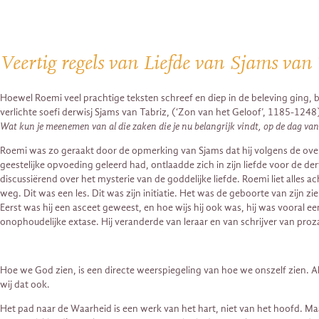
Veertig regels van Liefde van Sjams van
Hoewel Roemi veel prachtige teksten schreef en diep in de beleving ging, bl
verlichte soefi derwisj Sjams van Tabriz, (‘Zon van het Geloof’, 1185-1
Wat kun je meenemen van al die zaken die je nu belangrijk vindt, op de dag van 
Roemi was zo geraakt door de opmerking van Sjams dat hij volgens de overl
geestelijke opvoeding geleerd had, ontlaadde zich in zijn liefde voor de der
discussiërend over het mysterie van de goddelijke liefde. Roemi liet alles 
weg. Dit was een les. Dit was zijn initiatie. Het was de geboorte van zijn zie
Eerst was hij een asceet geweest, en hoe wijs hij ook was, hij was vooral ee
onophoudelijke extase. Hij veranderde van leraar en van schrijver van proza
Hoe we God zien, is een directe weerspiegeling van hoe we onszelf zien. Als
wij dat ook.
Het pad naar de Waarheid is een werk van het hart, niet van het hoofd. Maak