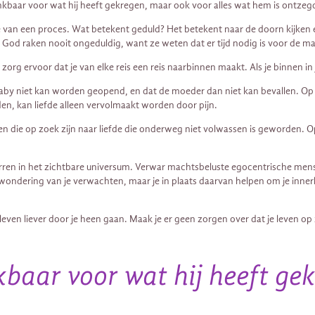
 dankbaar voor wat hij heeft gekregen, maar ook voor alles wat hem is ontzeg
e van een proces. Wat betekent geduld? Het betekent naar de doorn kijken 
an God raken nooit ongeduldig, want ze weten dat er tijd nodig is voor de 
rg ervoor dat je van elke reis een reis naarbinnen maakt. Als je binnen in jez
baby niet kan worden geopend, en dat de moeder dan niet kan bevallen. Op 
den, kan liefde alleen vervolmaakt worden door pijn.
en die op zoek zijn naar liefde die onderweg niet volwassen is geworden. O
terren in het zichtbare universum. Verwar machtsbeluste egocentrische mens
wondering van je verwachten, maar je in plaats daarvan helpen om je innerl
even liever door je heen gaan. Maak je er geen zorgen over dat je leven op
nkbaar voor wat hij heeft ge