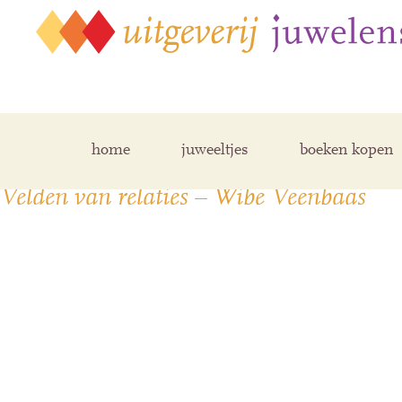
Archive for februari, 2024
home
juweeltjes
boeken kopen
Velden van relaties – Wibe Veenbaas