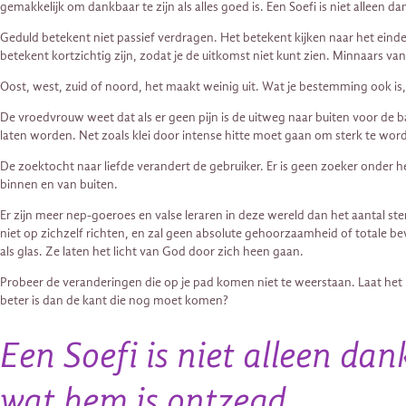
gemakkelijk om dankbaar te zijn als alles goed is. Een Soefi is niet alleen
Geduld betekent niet passief verdragen. Het betekent kijken naar het eind
betekent kortzichtig zijn, zodat je de uitkomst niet kunt zien. Minnaars v
Oost, west, zuid of noord, het maakt weinig uit. Wat je bestemming ook is, zo
De vroedvrouw weet dat als er geen pijn is de uitweg naar buiten voor de 
laten worden. Net zoals klei door intense hitte moet gaan om sterk te wor
De zoektocht naar liefde verandert de gebruiker. Er is geen zoeker onder h
binnen en van buiten.
Er zijn meer nep-goeroes en valse leraren in deze wereld dan het aantal s
niet op zichzelf richten, en zal geen absolute gehoorzaamheid of totale be
als glas. Ze laten het licht van God door zich heen gaan.
Probeer de veranderingen die op je pad komen niet te weerstaan. Laat het l
beter is dan de kant die nog moet komen?
Een Soefi is niet alleen da
wat hem is ontzegd.