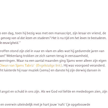
p een dag, toen hij bezig was met een manuscript, zijn leraar en vriend, de
 genoeg van al dat lezen en studeren? Het is nu tijd om het leven te bestuderen.
 de eeuwigheid.”
fen stond zijn ziel in vuur en vlam en alles wat hij gedurende jaren van
an!’
Wekenlang trokken ze zich samen terug in eenzaamheid,
 omzwervingen. Maar na een aantal maanden ging Sjams weer alleen zijn eigen
Diwan van Sjams Tabriz’ (Engelstalige link)
. Hij was voorgoed veranderd.
ht luisterde hij naar muziek (sema) en danste hij zijn derwisj dansen in
 angst en schuld in ons zijn. Als we God vol liefde en mededogen zien, zijn
 en overwin uiteindelijk met je hart jouw ‘nafs’ (je opgebouwde