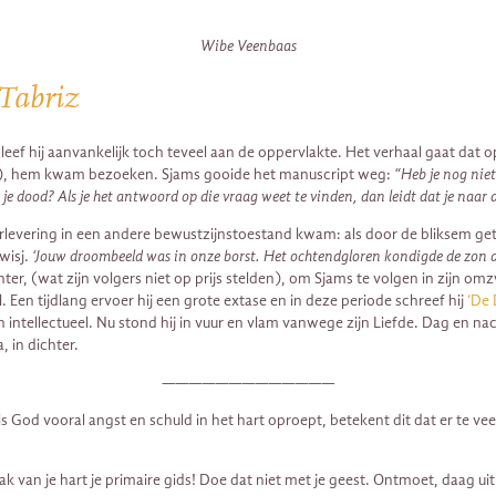
Wibe Veenbaas
 Tabriz
eef hij aanvankelijk toch teveel aan de oppervlakte. Het verhaal gaat dat o
248), hem kwam bezoeken. Sjams gooide het manuscript weg:
“Heb je nog niet
je dood? Als je het antwoord op die vraag weet te vinden, dan leidt dat je naar
evering in een andere bewustzijnstoestand kwam: als door de bliksem getrof
wisj.
‘Jouw droombeeld was in onze borst. Het ochtendgloren kondigde de zon a
achter, (wat zijn volgers niet op prijs stelden), om Sjams te volgen in zijn
l. Een tijdlang ervoer hij een grote extase en in deze periode schreef hij
‘De 
n intellectueel. Nu stond hij in vuur en vlam vanwege zijn Liefde. Dag en nac
, in dichter.
—————————————
 God vooral angst en schuld in het hart oproept, betekent dit dat er te veel
 van je hart je primaire gids! Doe dat niet met je geest. Ontmoet, daag uit