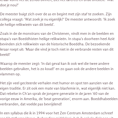
doe je nou?’
De meester buigt zich over de as en begint met zijn staf te zoeken. Zijn
collega vraagt: ‘Wat zoek je nu eigenlijk?’ De meester antwoordt: ‘Ik zoek
de heilige relikwieën van dit beeld’.
Zoals in de de monstrans van de Christenen, vindt men in de beelden en
stupa’s van Boeddhisten heilige relikwieën. In stupa’s doorheen heel Azië
bevinden zich relikwieën van de historische Boeddha. De bezoekende
leraar roept uit: ‘Maar die vind je toch niet in de verbrande resten van dit
beeld!’
Waarop de meester zegt: ‘In dat geval kan ik ook wel die twee andere
beelden gebruiken, het is zo koud!’ en zo gaan ook de andere beelden in
vlammen op.
Het zijn veel geciteerde verhalen met humor en spot ten aanzien van de
eigen traditie. Er zit ook een mate van blasfemie in, wat eigenlijk niet kan.
Dat rebelse in Ch’an sprak de jongere generatie in de jaren ’60 van de
vorige eeuw in Amerika, de ‘beat generation’, enorm aan. Boeddhabeelden
verbranden, dat voelde pas bevrijdend!
In een syllabus die ik in 1994 voor het Zen Centrum Amsterdam schreef