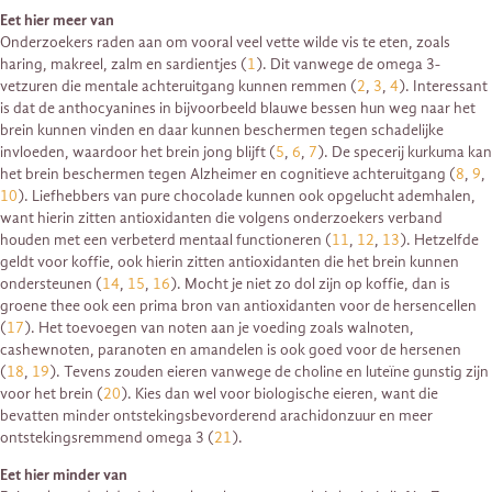
Eet hier meer van
Onderzoekers raden aan om vooral veel vette wilde vis te eten, zoals
haring, makreel, zalm en sardientjes (
1
). Dit vanwege de omega 3-
vetzuren die mentale achteruitgang kunnen remmen (
2
,
3
,
4
). Interessant
is dat de anthocyanines in bijvoorbeeld blauwe bessen hun weg naar het
brein kunnen vinden en daar kunnen beschermen tegen schadelijke
invloeden, waardoor het brein jong blijft (
5
,
6
,
7
). De specerij kurkuma kan
het brein beschermen tegen Alzheimer en cognitieve achteruitgang (
8
,
9
,
10
). Liefhebbers van pure chocolade kunnen ook opgelucht ademhalen,
want hierin zitten antioxidanten die volgens onderzoekers verband
houden met een verbeterd mentaal functioneren (
11
,
12
,
13
). Hetzelfde
geldt voor koffie, ook hierin zitten antioxidanten die het brein kunnen
ondersteunen (
14
,
15
,
16
). Mocht je niet zo dol zijn op koffie, dan is
groene thee ook een prima bron van antioxidanten voor de hersencellen
(
17
). Het toevoegen van noten aan je voeding zoals walnoten,
cashewnoten, paranoten en amandelen is ook goed voor de hersenen
(
18
,
19
). Tevens zouden eieren vanwege de choline en luteïne gunstig zijn
voor het brein (
20
). Kies dan wel voor biologische eieren, want die
bevatten minder ontstekingsbevorderend arachidonzuur en meer
ontstekingsremmend omega 3 (
21
).
Eet hier minder van