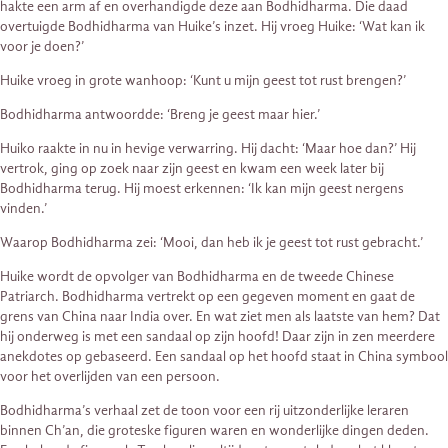
hakte een arm af en overhandigde deze aan Bodhidharma. Die daad
overtuigde Bodhidharma van Huike’s inzet. Hij vroeg Huike: ‘Wat kan ik
voor je doen?’
Huike vroeg in grote wanhoop: ‘Kunt u mijn geest tot rust brengen?’
Bodhidharma antwoordde: ‘Breng je geest maar hier.’
Huiko raakte in nu in hevige verwarring. Hij dacht: ‘Maar hoe dan?’ Hij
vertrok, ging op zoek naar zijn geest en kwam een week later bij
Bodhidharma terug. Hij moest erkennen: ‘Ik kan mijn geest nergens
vinden.’
Waarop Bodhidharma zei: ‘Mooi, dan heb ik je geest tot rust gebracht.’
Huike wordt de opvolger van Bodhidharma en de tweede Chinese
Patriarch. Bodhidharma vertrekt op een gegeven moment en gaat de
grens van China naar India over. En wat ziet men als laatste van hem? Dat
hij onderweg is met een sandaal op zijn hoofd! Daar zijn in zen meerdere
anekdotes op gebaseerd. Een sandaal op het hoofd staat in China symbool
voor het overlijden van een persoon.
Bodhidharma’s verhaal zet de toon voor een rij uitzonderlijke leraren
binnen Ch’an, die groteske figuren waren en wonderlijke dingen deden.