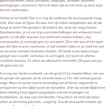
geloofssystemen, onze concepten, neigingen, oordelen, patronen,
overtuigingen, enzovoort. Het is de illusie dat we het leven op deze wijze
kunnen vasthouden.
Herken je het beeld? Dan is er nog die zenleraar die de prangende vraag
stelt. Wat staat de figuur die daar met zijn kaken vastgebeten aan de tak
hangt te doen? Het geniale in dit beeld is dat, wil je die vraag kunnen
beantwoorden, je vrij van al je vooronderstellingen een antwoord moet
geven. Je zult alles waaraan je je vasthoudt moeten loslaten, al je
voorwaarden, je overtuigingen, je concepten. Dit is niet wat uit het eigen
aan den lijve ervaren voortkomt. Je zult moeten vallen en zo voelt het ook
als we onze mentale handvaten loslaten. Dit beeld is een haarscherpe
spiegel voor onszelf, vol humor en vol tragiek, het toont de ultieme
condition humaine
. Zo zitten we allemaal te rommelen. Dit gaat over jou,
dit gaat over mij.
Er is nog een derde voorbeeld, van de grote Ch’an meester Mazu, een van
de geniale zen geesten uit de zevende eeuw na Chr. Het verhaal gaat als
volgt. Mazu zit op een warme zomerdag met de benen uitgestrekt te
ontspannen op een dijkje tussen de rijstvelden. Over dat smalle dijkje komt
leken-leerling Feng hijgend aangelopen met een kruiwagen vol
houtblokken, op weg naar het klooster. Feng ziet in de verte zijn leraar
zitten en dichterbij gekomen, vraagt hij: ‘Zou de eerwaarde meester zijn