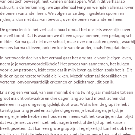
van ons zich beweegt, niet kunnen ontsnappen. Wat in dit verhaal zo
schuurt, is de herkenning: we zijn allemaal Feng en we rijden allemaal over
de benen van ander heen. We volgen onze diep ingesleten sporen en
rijden, al dan niet daarvan bewust, over de benen van anderen heen.
De gebeurtenis in het verhaal schuurt omdat het ons iets wezenlijks over
onszelf toont. Dat is waarom we dit een
upaya
noemen, een pedagogisch
middel. Karma gaat niet over schuld, maar over oorzaak en gevolg, waarbij
we ons karma uitleven, ook ten koste van de ander, zoals Feng dat doet.
In het tweede deel van het verhaal gaat het om: sta je voor je eigen leven,
neem je je verantwoordelijkheid? Het proces van aannemen, het buigen
voor jouw patronen, leidt ertoe dat ik mijn leven ga leiden zoals het is. Dit
is de enige concrete vrijheid die ik ken. Mezelf helemaal doorslikken en
verteren, onvoorwaardelijk erkennen en belichamen: dit ben ik.
Er is nog een verhaal, van een monnik die na twintig jaar meditatie tot een
groot inzicht ontwaakte en drie dagen lang zo hard moest lachen dat
iedereen in zijn omgeving tijdelijk doof was. Wat is hier de grap? Je hebt
twintig jaar lang je ziel en zaligheid gegeven, je bezittingen, je tijd, je
energie, je hele hebben en houden en ineens valt het kwartje, en dan blijkt
dat wat je met zoveel inzet hebt nagestreefd, al die tijd op het kussen
heeft gezeten. Dat kan een grote grap zijn. Tegelijkertijd kan het ook heel
pijnlijk zijn. Dat die hele spirituele weg, met die immense berg vol rituelen