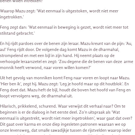
benen willen intrekken?’
Waarop Mazu zegt: ‘Wat eenmaal is uitgestoken, wordt niet meer
ingetrokken.’
Feng zegt dan: ’Wat eenmaal in beweging is gezet, wordt niet meer tot
stilstand gebracht.’
En hij rijdt pardoes over de benen zijn leraar. Mazu kreunt van de pijn: ’Au,
au!’ Feng rijdt door. De volgende dag komt Mazu in de dharmahal,
strompelend en met een bijl in zijn hand. Hij neemt plaats op de
verhoogde leraarszetel en zegt: ‘Zou degene die de benen van deze arme
monnik heeft verwond, naar voren willen komen?’
Uit het gevolg van monniken komt Feng naar voren en loopt naar Mazu.
‘Hier ben ik’, zegt hij. Mazu zegt: ‘Leg je hoofd maar op dit houtblok’. En
Feng doet dat. Mazu heft de bijl, houdt die boven het hoofd van Feng en
loopt vervolgens weg, de dharmahal uit.
Hilarisch, prikkelend, schurend. Waar verwijst dit verhaal naar? Om te
beginnen is er de dialoog in het eerste deel. Zo’n uitspraak als ‘Wat
eenmaal is uitgestrekt, wordt niet meer ingetrokken’, waar gaat dat over?
Dit gaat over karma en onze diep ingesleten patronen waaraan we op
onze levensweg, dat smalle sawadijkje tussen de rijstvelden waarop ieder