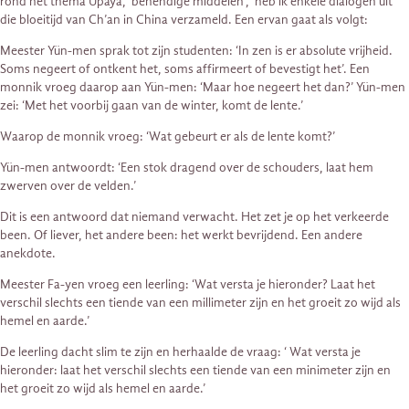
rond het thema Upaya, ‘behendige middelen’, heb ik enkele dialogen uit
die bloeitijd van Ch’an in China verzameld. Een ervan gaat als volgt:
Meester Yün-men sprak tot zijn studenten: ‘In zen is er absolute vrijheid.
Soms negeert of ontkent het, soms affirmeert of bevestigt het’. Een
monnik vroeg daarop aan Yün-men: ‘Maar hoe negeert het dan?’ Yün-men
zei: ‘Met het voorbij gaan van de winter, komt de lente.’
Waarop de monnik vroeg: ‘Wat gebeurt er als de lente komt?’
Yün-men antwoordt: ‘Een stok dragend over de schouders, laat hem
zwerven over de velden.’
Dit is een antwoord dat niemand verwacht. Het zet je op het verkeerde
been. Of liever, het andere been: het werkt bevrijdend. Een andere
anekdote.
Meester Fa-yen vroeg een leerling: ‘Wat versta je hieronder? Laat het
verschil slechts een tiende van een millimeter zijn en het groeit zo wijd als
hemel en aarde.’
De leerling dacht slim te zijn en herhaalde de vraag: ‘ Wat versta je
hieronder: laat het verschil slechts een tiende van een minimeter zijn en
het groeit zo wijd als hemel en aarde.’