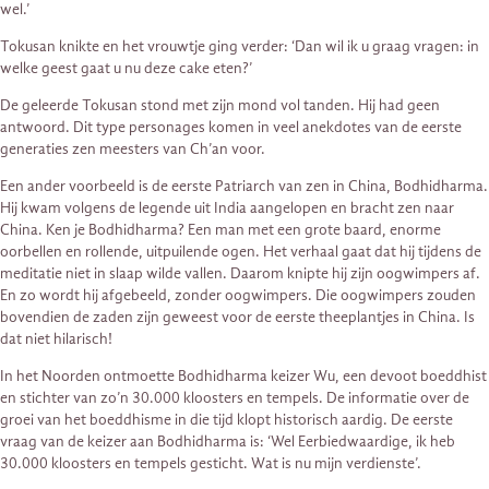
wel.’
Tokusan knikte en het vrouwtje ging verder: ‘Dan wil ik u graag vragen: in
welke geest gaat u nu deze cake eten?’
De geleerde Tokusan stond met zijn mond vol tanden. Hij had geen
antwoord. Dit type personages komen in veel anekdotes van de eerste
generaties zen meesters van Ch’an voor.
Een ander voorbeeld is de eerste Patriarch van zen in China, Bodhidharma.
Hij kwam volgens de legende uit India aangelopen en bracht zen naar
China. Ken je Bodhidharma? Een man met een grote baard, enorme
oorbellen en rollende, uitpuilende ogen. Het verhaal gaat dat hij tijdens de
meditatie niet in slaap wilde vallen. Daarom knipte hij zijn oogwimpers af.
En zo wordt hij afgebeeld, zonder oogwimpers. Die oogwimpers zouden
bovendien de zaden zijn geweest voor de eerste theeplantjes in China. Is
dat niet hilarisch!
In het Noorden ontmoette Bodhidharma keizer Wu, een devoot boeddhist
en stichter van zo’n 30.000 kloosters en tempels. De informatie over de
groei van het boeddhisme in die tijd klopt historisch aardig. De eerste
vraag van de keizer aan Bodhidharma is: ‘Wel Eerbiedwaardige, ik heb
30.000 kloosters en tempels gesticht. Wat is nu mijn verdienste’.