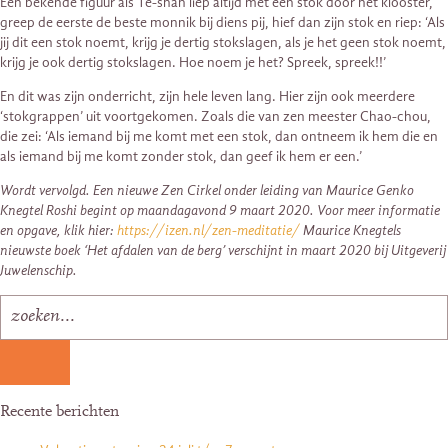
Een bekende figuur als Te-shan liep altijd met een stok door het klooster,
greep de eerste de beste monnik bij diens pij, hief dan zijn stok en riep: ‘Als
jij dit een stok noemt, krijg je dertig stokslagen, als je het geen stok noemt,
krijg je ook dertig stokslagen. Hoe noem je het? Spreek, spreek!!’
En dit was zijn onderricht, zijn hele leven lang. Hier zijn ook meerdere
‘stokgrappen’ uit voortgekomen. Zoals die van zen meester Chao-chou,
die zei: ‘Als iemand bij me komt met een stok, dan ontneem ik hem die en
als iemand bij me komt zonder stok, dan geef ik hem er een.’
Wordt vervolgd. Een nieuwe Zen Cirkel onder leiding van Maurice Genko
Knegtel Roshi begint op maandagavond 9 maart 2020. Voor meer informatie
en opgave, klik hier:
https://izen.nl/zen-meditatie/
Maurice Knegtels
nieuwste boek ‘Het afdalen van de berg’ verschijnt in maart 2020 bij Uitgeverij
Juwelenschip.
Recente berichten