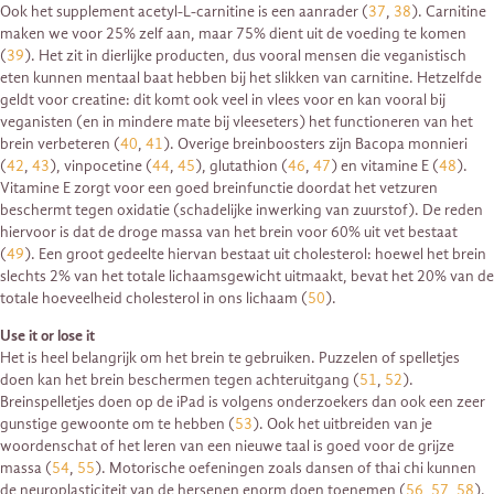
Ook het supplement acetyl-L-carnitine is een aanrader (
37
,
38
). Carnitine
maken we voor 25% zelf aan, maar 75% dient uit de voeding te komen
(
39
). Het zit in dierlijke producten, dus vooral mensen die veganistisch
eten kunnen mentaal baat hebben bij het slikken van carnitine. Hetzelfde
geldt voor creatine: dit komt ook veel in vlees voor en kan vooral bij
veganisten (en in mindere mate bij vleeseters) het functioneren van het
brein verbeteren (
40
,
41
). Overige breinboosters zijn Bacopa monnieri
(
42
,
43
), vinpocetine (
44
,
45
), glutathion (
46
,
47
) en vitamine E (
48
).
Vitamine E zorgt voor een goed breinfunctie doordat het vetzuren
beschermt tegen oxidatie (schadelijke inwerking van zuurstof). De reden
hiervoor is dat de droge massa van het brein voor 60% uit vet bestaat
(
49
). Een groot gedeelte hiervan bestaat uit cholesterol: hoewel het brein
slechts 2% van het totale lichaamsgewicht uitmaakt, bevat het 20% van de
totale hoeveelheid cholesterol in ons lichaam (
50
).
Use it or lose it
Het is heel belangrijk om het brein te gebruiken. Puzzelen of spelletjes
doen kan het brein beschermen tegen achteruitgang (
51
,
52
).
Breinspelletjes doen op de iPad is volgens onderzoekers dan ook een zeer
gunstige gewoonte om te hebben (
53
). Ook het uitbreiden van je
woordenschat of het leren van een nieuwe taal is goed voor de grijze
massa (
54
,
55
). Motorische oefeningen zoals dansen of thai chi kunnen
de neuroplasticiteit van de hersenen enorm doen toenemen (
56
,
57
,
58
).