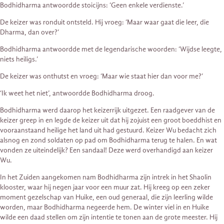
Bodhidharma antwoordde stoicijns: ‘Geen enkele verdienste.’
De keizer was ronduit ontsteld. Hij vroeg: ‘Maar waar gaat die leer, die
Dharma, dan over?’
Bodhidharma antwoordde met de legendarische woorden: ‘Wijdse leegte,
niets heiligs.’
De keizer was onthutst en vroeg: ‘Maar wie staat hier dan voor me?’
‘Ik weet het niet’, antwoordde Bodhidharma droog.
Bodhidharma werd daarop het keizerrijk uitgezet. Een raadgever van de
keizer greep in en legde de keizer uit dat hij zojuist een groot boeddhist en
vooraanstaand heilige het land uit had gestuurd. Keizer Wu bedacht zich
alsnog en zond soldaten op pad om Bodhidharma terug te halen. En wat
vonden ze uiteindelijk? Een sandaal! Deze werd overhandigd aan keizer
Wu.
In het Zuiden aangekomen nam Bodhidharma zijn intrek in het Shaolin
klooster, waar hij negen jaar voor een muur zat. Hij kreeg op een zeker
moment gezelschap van Huike, een oud generaal, die zijn leerling wilde
worden, maar Bodhidharma negeerde hem. De winter viel in en Huike
wilde een daad stellen om zijn intentie te tonen aan de grote meester. Hij