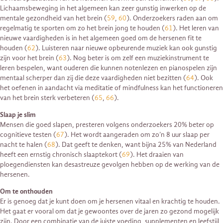
Lichaamsbeweging in het algemeen kan zeer gunstig inwerken op de
mentale gezondheid van het brein (
59
,
60
). Onderzoekers raden aan om
regelmatig te sporten om zo het brein jong te houden (
61
). Het leren van
nieuwe vaardigheden is in het algemeen goed om de hersenen fit te
houden (
62
). Luisteren naar nieuwe opbeurende muziek kan ook gunstig
zijn voor het brein (
63
). Nog beter is om zelf een muziekinstrument te
leren bespelen, want ouderen die kunnen notenlezen en pianospelen zijn
mentaal scherper dan zij die deze vaardigheden niet bezitten (
64
). Ook
het oefenen in aandacht via meditatie of mindfulness kan het functioneren
van het brein sterk verbeteren (
65
,
66
).
Slaap je slim
Mensen die goed slapen, presteren volgens onderzoekers 20% beter op
cognitieve testen (
67
). Het wordt aangeraden om zo’n 8 uur slaap per
nacht te halen (
68
). Dat geeft te denken, want bijna 25% van Nederland
heeft een ernstig chronisch slaaptekort (
69
). Het draaien van
ploegendiensten kan desastreuze gevolgen hebben op de werking van de
hersenen.
Om te onthouden
Er is genoeg dat je kunt doen om je hersenen vitaal en krachtig te houden.
Het gaat er vooral om dat je gewoontes over de jaren zo gezond mogelijk
zijn. Door een combinatie van de juiste voeding, supplementen en leefstijl