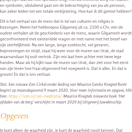
en symbolen, uitsluitend gaat om de bekrachtiging van jou als persoon,
kan zeker leiden tot een totale verbijstering. Hoe kan ik dit gemist hebben?
Dit is het verhaal van de mens dat in tal van culturen en religies is
bezongen. Neem het heldenepos Gilgamesj uit ca. 2100 v.Chr, een de
oudste verhalen uit de geschiedenis van de mens, waarin Gilgamesh wordt
geconfronteerd met existentiële vragen en met name met het besef van
zijn sterfelijkheid. Na een lange, lange zoektocht, vol gevaren,
beproevingen en strijd, staat hij weer voor de muren van Uruk, de stad
waarvandaan hij ooit vertrok. Zijn reis laat hem achter met twee lege
handen. Maar als hij kijkt naar de muren van Uruk, dan ziet voor het eerst
van zijn leven hoe fraai uitgevoerd het voegwerk is. Dat is alles. En dat is
groots! En dat is óns verhaal.
Slot. Een nieuwe Zen Cirkel onder leiding van Maurice Genko Knegtel Roshi
begint op maandagavond 9 maart 2020. Voor meer informatie en opgave, klik
hier:
https://izen.nl/zen-meditatie/
Maurice Knegtels nieuwste boek ‘Het
afdalen van de berg’ verschijnt in maart 2020 bij Uitgeverij Juwelenschip.
Opgeven
Je kunt alleen de waarheid zijn, je kunt de waarheid nooit kennen. Dat