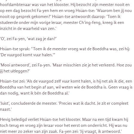
hoofdambtenaar was van het klooster. Hij bezocht zijn meester nooit en
op een dag bezocht Fa-yen hem en vroeg Hsüan-tse: ’Waarom ben jij nou
nooit op gesprek gekomen?’ Hsüan-tse antwoordt daarop: ‘Toen ik
studeerde onder mijn vorige leraar, meester Ch’ing-feng, kreeg ik een
inzicht in de waarheid van zen.’
‘O’, zei Fa-yen, ‘wat zag je dan?’
Hsüan-tse sprak: “Toen ik de meester vroeg wat de Boeddha was, zei hij:
‘De vuurgod komt vuur halen.’”
‘Mooi antwoord’, zei Fa-yen. ‘Maar misschien zie je het verkeerd. Hoe zou
jij het uitleggen?’
Hsüan-tse zei: ‘Als de vuurgod zelf vuur komt halen, is hij net als ik die, een
Boeddha van het begin af aan, wil weten wie de Boeddha is. Geen vraag is
dan nodig, want ik bén de Boeddha al.’
‘Juist’, concludeerde de meester. ‘Precies wat ik dacht. Je zit er compleet
naast.’
Hevig beledigd verliet Hsüan-tse het klooster. Maar na een tijd kwam hij
toch terug en vroeg zijn leraar voor het eerst om onderricht. Hij was nu
niet meer zo zeker van zijn zaak. Fa-yen zei: ‘Jij vraagt, ik antwoord.’