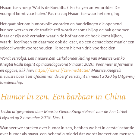
Hsüan-tse vroeg: ’Wat is de Boeddha?’ En Fa-yen antwoordde: ‘De
vuurgod komt vuur halen.’ Pas nu zag Hsüan-tse waar het om ging.
Het gaat hier om humorvolle woorden en handelingen die openend
kunnen werken en de traditie zelf wordt er soms bij op de hak genomen.
Maar er zijn ook verhalen waarin de hofnar om de hoek komt kijken,
waarbij leerlingen en daarmee ook de lezer, op een genadeloze manier een
spiegel wordt voorgehouden. Ik noem hiervan drie voorbeelden.
Wordt vervolgd. Een nieuwe Zen Cirkel onder leiding van Maurice Genko
Knegtel Roshi begint op maandagavond 9 maart 2020. Voor meer informatie
en opgave, klik hier:
https://izen.nl/zen-meditatie/
Maurice Knegtels
nieuwste boek ‘Het afdalen van de berg’ verschijnt in maart 2020 bij Uitgeverij
Juwelenschip.
Humor in zen. Een barbaar in China
Teisho uitgesproken door Maurice Genko Knegtel Roshi voor de Zen Cirkel
Lelystad op 2 november 2019. Deel 1.
Wanneer we spreken over humor in zen, hebben we het in eerste instantie
over humor als
upaya
, een behendig middel dat wordt ingezet om mensen