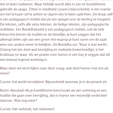
iets te laten realiseren. Maar feitelijk wordt alles in zen en boeddhisme
gebruikt als upaya. Zitten in meditatie (zazen) bijvoorbeeld, is een manier
om het lichaam stil te zetten en daarin iets te laten oplichten. De leraar zelf
is een pedagogisch middel dat als een spiegel voor de leerling te fungeert.
De teksten, zelfs alle sutra teksten, de heilige teksten, zijn pedagogische
middelen. Een Boeddhabeeld is een pedagogisch middel, ook de hele
hiërarchie binnen de traditie en de bloedlijn; je kunt zeggen dat het
allemaal delen zijn van een groot vlot waarop je kunt varen om de zaak
eens van andere oever te bekijken. De Boeddha zei: ‘Waar is wat werkt’.
Zolang het iets doet wat bevrijding en realisatie bewerkstelligt, is het
bruikbaar en waar. Als we praten over humor in zen kun je zeggen dat dit
een bewust ingezet werktuig is.
Maar laten we eerst kijken naar deze vraag: wat doet humor met ons als
mens?
Cursist: het werkt bevrijdend. Bijvoorbeeld wanneer je in de penarie zit.
Roshi: Absoluut! Als je boeddhisme beschouwt als een oefening en een
traditie die gaan over bevrijding, dan is humor een wezenlijk onderdeel
daarvan. Wat nog meer?
Cursist: Het verbindt, het relativeert.