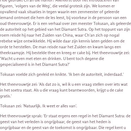
Hoe gebruikt Ch’an die humor? Allereerst door het introduceren van
figuren, ‘volgers van de Weg’, die veelal grotesk zijn. We komen er
opvallend vaak situaties in tegen waarin een zenmeester of geleerde
iemand ontmoet die hem de les leest, bij voorkeur in de persoon van een
oud theevrouwtje. Er is een verhaal over zen meester Tokusan, als geleerde
de autoriteit op het gebied van het Diamant Sutra. Op het toppunt van zijn
roem reisde hij naar het Zuiden van China, waar Ch’an zich op nogal
rebelse wijze ontwikkelde. Hij wilde daar zijn kennis laten gelden om de
orde te herstellen. De man reisde naar het Zuiden en kwam langs een
theekraampje. Hij bestelde thee en kreeg er cake bij. Het theevrouwtje zei:
‘Wacht u even met eten en drinken. U bent toch degene die
gespecialiseerd is in het Diamant Sutra?’
Tokusan voelde zich gevleid en knikte. ‘Ik ben de autoriteit, inderdaad.’
Het theevrouwtje zei: ‘Als dat zo is, wil ik u een vraag stellen over iets wat
in het soetra staat. Als u die vraag kunt beantwoorden, krijgt u de cake
gratis.’
Tokusan zei: ‘Natuurlijk. Ik weet er alles van’.
Het theevrouwtje sprak: ‘Er staat ergens een regel in het Diamant Sutra: de
geest van het verleden is ongrijpbaar, de geest van het heden is
ongrijpbaar en de geest van de toekomst is ongrijpbaar. Die regel kent u