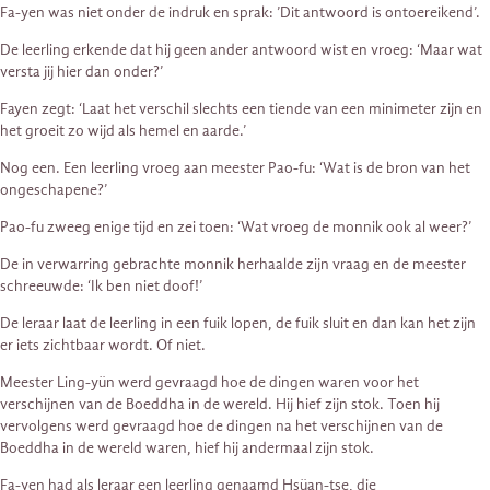
Fa-yen was niet onder de indruk en sprak: ’Dit antwoord is ontoereikend’.
De leerling erkende dat hij geen ander antwoord wist en vroeg: ‘Maar wat
versta jij hier dan onder?’
Fayen zegt: ‘Laat het verschil slechts een tiende van een minimeter zijn en
het groeit zo wijd als hemel en aarde.’
Nog een. Een leerling vroeg aan meester Pao-fu: ‘Wat is de bron van het
ongeschapene?’
Pao-fu zweeg enige tijd en zei toen: ‘Wat vroeg de monnik ook al weer?’
De in verwarring gebrachte monnik herhaalde zijn vraag en de meester
schreeuwde: ‘Ik ben niet doof!’
De leraar laat de leerling in een fuik lopen, de fuik sluit en dan kan het zijn
er iets zichtbaar wordt. Of niet.
Meester Ling-yün werd gevraagd hoe de dingen waren voor het
verschijnen van de Boeddha in de wereld. Hij hief zijn stok. Toen hij
vervolgens werd gevraagd hoe de dingen na het verschijnen van de
Boeddha in de wereld waren, hief hij andermaal zijn stok.
Fa-yen had als leraar een leerling genaamd Hsüan-tse, die