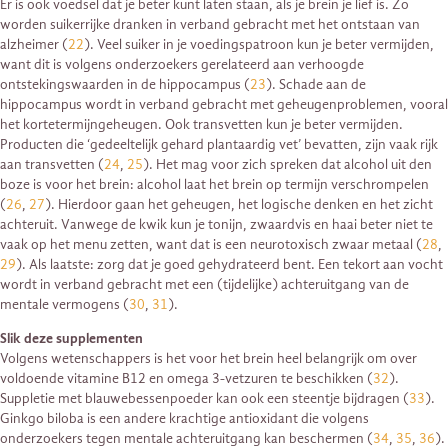
Er is ook voedsel dat je beter kunt laten staan, als je brein je lief is. Zo
worden suikerrijke dranken in verband gebracht met het ontstaan van
alzheimer (
22
). Veel suiker in je voedingspatroon kun je beter vermijden,
want dit is volgens onderzoekers gerelateerd aan verhoogde
ontstekingswaarden in de hippocampus (
23
). Schade aan de
hippocampus wordt in verband gebracht met geheugenproblemen, vooral
het kortetermijngeheugen. Ook transvetten kun je beter vermijden.
Producten die ‘gedeeltelijk gehard plantaardig vet’ bevatten, zijn vaak rijk
aan transvetten (
24
,
25
). Het mag voor zich spreken dat alcohol uit den
boze is voor het brein: alcohol laat het brein op termijn verschrompelen
(
26
,
27
). Hierdoor gaan het geheugen, het logische denken en het zicht
achteruit. Vanwege de kwik kun je tonijn, zwaardvis en haai beter niet te
vaak op het menu zetten, want dat is een neurotoxisch zwaar metaal (
28
,
29
). Als laatste: zorg dat je goed gehydrateerd bent. Een tekort aan vocht
wordt in verband gebracht met een (tijdelijke) achteruitgang van de
mentale vermogens (
30
,
31
).
Slik deze supplementen
Volgens wetenschappers is het voor het brein heel belangrijk om over
voldoende vitamine B12 en omega 3-vetzuren te beschikken (
32
).
Suppletie met blauwebessenpoeder kan ook een steentje bijdragen (
33
).
Ginkgo biloba is een andere krachtige antioxidant die volgens
onderzoekers tegen mentale achteruitgang kan beschermen (
34
,
35
,
36
).