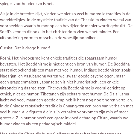
spiegel voorhouden: zo is het.
Als je in de breedte kijkt, vinden we niet zo veel humorvolle tradities in de
wereldreligies. In de mystieke traditie van de Chassidim vinden we tal van
voorbeelden waarin humor op een bevrijdende manier wordt gebruikt. De
Soefi’s kennen dit ook. In het christendom zien we het minder. Een
uitzondering vormen misschien de woestijnmonniken.
Cursist: Dat is droge humor!
Roshi: Het hindoeïsme kent enkele tradities die spaarzaam humor
bevatten. Het Boeddhisme is niet echt een bron van humor. De Boeddha
staat niet bekend als een man met veel humor. Indiase boeddhisten zoals
Nagarjuni en Vasubandhu waren weliswaar goede psychologen, maar
geen grappenmakers. Japanse zen is niet humoristisch, een enkele
uitzondering daargelaten. Therevada Boeddhisme is vooral gericht op
ethiek, niet op humor. Tibetanen zijn schaars met humor. De Dalai Lama
lacht wel veel, maar een goede grap heb ik hem nog nooit horen vertellen.
In de Chinese taoïstische traditie is Chuang-tzu een bron van verhalen met
veel humor. Alle figuren die in zijn verhalen voorkomen zijn min of meer
grotesk. Zijn humor heeft een grote invloed gehad op Ch’an, waarin we
humor vinden als een pedagogisch middel.