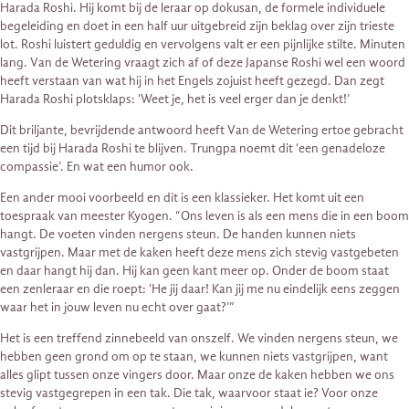
Harada Roshi. Hij komt bij de leraar op dokusan, de formele individuele
begeleiding en doet in een half uur uitgebreid zijn beklag over zijn trieste
lot. Roshi luistert geduldig en vervolgens valt er een pijnlijke stilte. Minuten
lang. Van de Wetering vraagt zich af of deze Japanse Roshi wel een woord
heeft verstaan van wat hij in het Engels zojuist heeft gezegd. Dan zegt
Harada Roshi plotsklaps: ‘Weet je, het is veel erger dan je denkt!’
Dit briljante, bevrijdende antwoord heeft Van de Wetering ertoe gebracht
een tijd bij Harada Roshi te blijven. Trungpa noemt dit ‘een genadeloze
compassie’. En wat een humor ook.
Een ander mooi voorbeeld en dit is een klassieker. Het komt uit een
toespraak van meester Kyogen. “Ons leven is als een mens die in een boom
hangt. De voeten vinden nergens steun. De handen kunnen niets
vastgrijpen. Maar met de kaken heeft deze mens zich stevig vastgebeten
en daar hangt hij dan. Hij kan geen kant meer op. Onder de boom staat
een zenleraar en die roept: ‘He jij daar! Kan jij me nu eindelijk eens zeggen
waar het in jouw leven nu echt over gaat?’”
Het is een treffend zinnebeeld van onszelf. We vinden nergens steun, we
hebben geen grond om op te staan, we kunnen niets vastgrijpen, want
alles glipt tussen onze vingers door. Maar onze de kaken hebben we ons
stevig vastgegrepen in een tak. Die tak, waarvoor staat ie? Voor onze