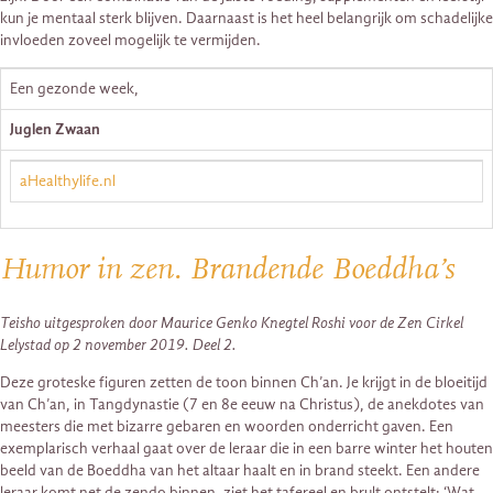
kun je mentaal sterk blijven. Daarnaast is het heel belangrijk om schadelijke
invloeden zoveel mogelijk te vermijden.
Een gezonde week,
Juglen Zwaan
aHealthylife.nl
Humor in zen. Brandende Boeddha’s
Teisho uitgesproken door Maurice Genko Knegtel Roshi voor de Zen Cirkel
Lelystad op 2 november 2019. Deel 2.
Deze groteske figuren zetten de toon binnen Ch’an. Je krijgt in de bloeitijd
van Ch’an, in Tangdynastie (7 en 8e eeuw na Christus), de anekdotes van
meesters die met bizarre gebaren en woorden onderricht gaven. Een
exemplarisch verhaal gaat over de leraar die in een barre winter het houten
beeld van de Boeddha van het altaar haalt en in brand steekt. Een andere
leraar komt net de zendo binnen, ziet het tafereel en brult ontstelt: ‘Wat