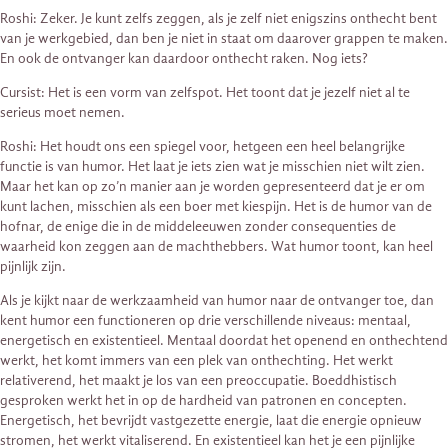
Roshi: Zeker. Je kunt zelfs zeggen, als je zelf niet enigszins onthecht bent
van je werkgebied, dan ben je niet in staat om daarover grappen te maken.
En ook de ontvanger kan daardoor onthecht raken. Nog iets?
Cursist: Het is een vorm van zelfspot. Het toont dat je jezelf niet al te
serieus moet nemen.
Roshi: Het houdt ons een spiegel voor, hetgeen een heel belangrijke
functie is van humor. Het laat je iets zien wat je misschien niet wilt zien.
Maar het kan op zo’n manier aan je worden gepresenteerd dat je er om
kunt lachen, misschien als een boer met kiespijn. Het is de humor van de
hofnar, de enige die in de middeleeuwen zonder consequenties de
waarheid kon zeggen aan de machthebbers. Wat humor toont, kan heel
pijnlijk zijn.
Als je kijkt naar de werkzaamheid van humor naar de ontvanger toe, dan
kent humor een functioneren op drie verschillende niveaus: mentaal,
energetisch en existentieel. Mentaal doordat het openend en onthechtend
werkt, het komt immers van een plek van onthechting. Het werkt
relativerend, het maakt je los van een preoccupatie. Boeddhistisch
gesproken werkt het in op de hardheid van patronen en concepten.
Energetisch, het bevrijdt vastgezette energie, laat die energie opnieuw
stromen, het werkt vitaliserend. En existentieel kan het je een pijnlijke