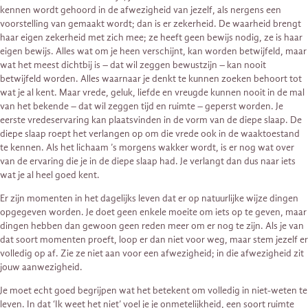
kennen wordt gehoord in de afwezigheid van jezelf, als nergens een
voorstelling van gemaakt wordt; dan is er zekerheid. De waarheid brengt
haar eigen zekerheid met zich mee; ze heeft geen bewijs nodig, ze is haar
eigen bewijs. Alles wat om je heen verschijnt, kan worden betwijfeld, maar
wat het meest dichtbij is – dat wil zeggen bewustzijn – kan nooit
betwijfeld worden. Alles waarnaar je denkt te kunnen zoeken behoort tot
wat je al kent. Maar vrede, geluk, liefde en vreugde kunnen nooit in de mal
van het bekende – dat wil zeggen tijd en ruimte – geperst worden. Je
eerste vredeservaring kan plaatsvinden in de vorm van de diepe slaap. De
diepe slaap roept het verlangen op om die vrede ook in de waaktoestand
te kennen. Als het lichaam ’s morgens wakker wordt, is er nog wat over
van de ervaring die je in de diepe slaap had. Je verlangt dan dus naar iets
wat je al heel goed kent.
Er zijn momenten in het dagelijks leven dat er op natuurlijke wijze dingen
opgegeven worden. Je doet geen enkele moeite om iets op te geven, maar
dingen hebben dan gewoon geen reden meer om er nog te zijn. Als je van
dat soort momenten proeft, loop er dan niet voor weg, maar stem jezelf er
volledig op af. Zie ze niet aan voor een afwezigheid; in die afwezigheid zit
jouw aanwezigheid.
Je moet echt goed begrijpen wat het betekent om volledig in niet-weten te
leven. In dat ‘Ik weet het niet’ voel je je onmetelijkheid, een soort ruimte