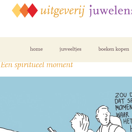
Archive for juni, 2017
home
juweeltjes
boeken kopen
Een spiritueel moment