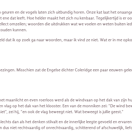
en geuren en de vogels laten zich uitbundig horen. Onze kat laat het ona
 ene dat leeft. Hoe helder maakt het zich nu kenbaar. Tegelijkertijd is er oo
ellect omzeilen; woorden die uitdrukken wat we voelen en weten buiten ied
 zouden kunnen.
ld dat ik op zoek ga naar woorden, maar ik vind ze niet. Wat er in me opkom
 bezingen. Misschien zat de Engelse dichter Coleridge een paar eeuwen gelede
et maanlicht en even roerloos werd als de windvaan op het dak van zijn hui
 vlag op het dak van het klooster. Een van de monniken zei: “De wind bew
t”, zei hij, “en ook de vlag beweegt niet. Wat beweegt is jullie geest.”
lechts dan als het denken stilvalt en de innerlijke leegte gevoeld en ervar
n dus niet rechtvaardig of onrechtvaardig, schitterend of afschuwelijk, lie