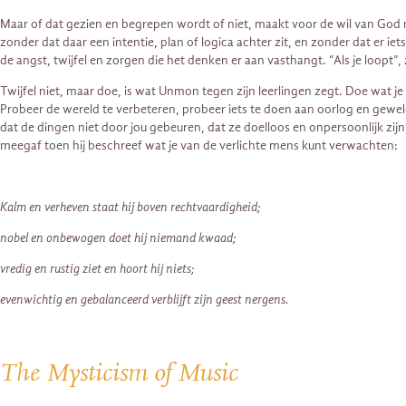
Maar of dat gezien en begrepen wordt of niet, maakt voor de wil van God n
zonder dat daar een intentie, plan of logica achter zit, en zonder dat er iet
de angst, twijfel en zorgen die het denken er aan vasthangt. “Als je loopt”, 
Twijfel niet, maar doe, is wat Unmon tegen zijn leerlingen zegt. Doe wat je
Probeer de wereld te verbeteren, probeer iets te doen aan oorlog en geweld, 
dat de dingen niet door jou gebeuren, dat ze doelloos en onpersoonlijk zijn
meegaf toen hij beschreef wat je van de verlichte mens kunt verwachten:
Kalm en verheven staat hij boven rechtvaardigheid;
nobel en onbewogen doet hij niemand kwaad;
vredig en rustig ziet en hoort hij niets;
evenwichtig en gebalanceerd verblijft zijn geest nergens.
The Mysticism of Music