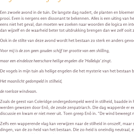
Een zwoele avond in de tuin. De langste dag nadert, de planten en bloem
prooi. Even is nergens een dissonant te bekennen. Alles is een uiting van het
eens niet het geval, dan moeten we zoeken naar woorden die logica en int
dan wijzelf en de waarheid beter tot uitdrukking brengen dan we zelf ooit
Ook in de stilte van deze avond wordt het bestaan zo sterk en anders gevoe
Voor mij is de zon geen gouden schijf ter grootte van een shilling,
maar een eindeloze heerschare heilige engelen die ‘Halleluja’ zingt.
De vogels in mijn tuin als heilige engelen die het mysterie van het bestaan
Het maanlicht gedompeld in stilheid,
de roerloze windvaan.
Zoals de geest van Coleridge ondergedompeld werd in stilheid, baadde in h
werden gewezen door Enô, de zesde zenpatriarch. Die dag wapperde er een
discussie en kwam er niet meer uit. Toen greep Enô in. “De wind beweegt nie
Zelfs een wapperende vlag kan verwijzen naar de stilheid in onszelf, maar s
dingen, van de zo-heid van het bestaan. Die zo-heid is oneindig neutraal, e