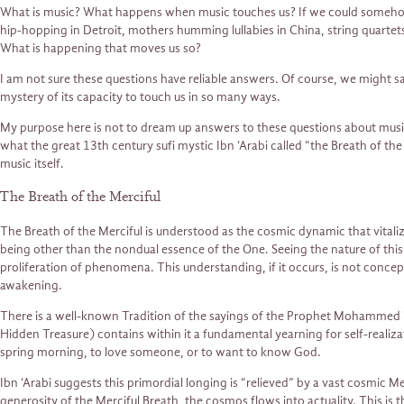
What is music? What happens when music touches us? If we could somehow f
hip-hopping in Detroit, mothers humming lullabies in China, string quartet
What is happening that moves us so?
I am not sure these questions have reliable answers. Of course, we might say
mystery of its capacity to touch us in so many ways.
My purpose here is not to dream up answers to these questions about music’
what the great 13th century sufi mystic Ibn ‘Arabi called “the Breath of th
music itself.
The Breath of the Merciful
The Breath of the Merciful is understood as the cosmic dynamic that vitalize
being other than the nondual essence of the One. Seeing the nature of this
proliferation of phenomena. This understanding, if it occurs, is not conceptu
awakening.
There is a well-known Tradition of the sayings of the Prophet Mohammed i
Hidden Treasure) contains within it a fundamental yearning for self-realizati
spring morning, to love someone, or to want to know God.
Ibn ‘Arabi suggests this primordial longing is “relieved” by a vast cosmic
generosity of the Merciful Breath, the cosmos flows into actuality. This is th