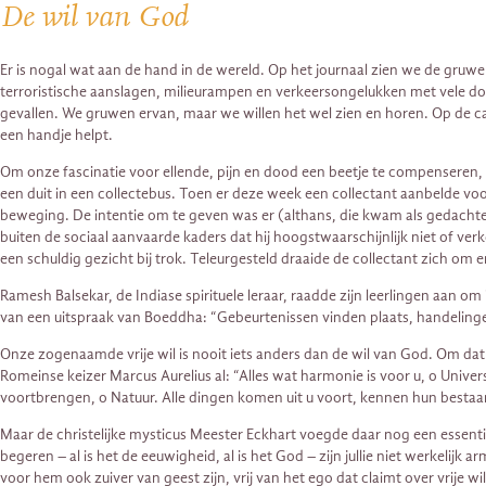
De wil van God
Er is nogal wat aan de hand in de wereld. Op het journaal zien we de gruw
terroristische aanslagen, milieurampen en verkeersongelukken met vele dod
gevallen. We gruwen ervan, maar we willen het wel zien en horen. Op de 
een handje helpt.
Om onze fascinatie voor ellende, pijn en dood een beetje te compenseren,
een duit in een collectebus. Toen er deze week een collectant aanbelde voo
beweging. De intentie om te geven was er (althans, die kwam als gedachte l
buiten de sociaal aanvaarde kaders dat hij hoogstwaarschijnlijk niet of ver
een schuldig gezicht bij trok. Teleurgesteld draaide de collectant zich om 
Ramesh Balsekar, de Indiase spirituele leraar, raadde zijn leerlingen aan o
van een uitspraak van Boeddha: “Gebeurtenissen vinden plaats, handelinge
Onze zogenaamde vrije wil is nooit iets anders dan de wil van God. Om dat 
Romeinse keizer Marcus Aurelius al: “Alles wat harmonie is voor u, o Univer
voortbrengen, o Natuur. Alle dingen komen uit u voort, kennen hun bestaan 
Maar de christelijke mysticus Meester Eckhart voegde daar nog een essentiee
begeren – al is het de eeuwigheid, al is het God – zijn jullie niet werkeli
voor hem ook zuiver van geest zijn, vrij van het ego dat claimt over vrije wi