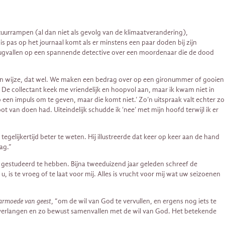
tuurrampen (al dan niet als gevolg van de klimaatverandering),
 pas op het journaal komt als er minstens een paar doden bij zijn
erugvallen op een spannende detective over een moordenaar die de dood
iden wijze, dat wel. We maken een bedrag over op een gironummer of gooien
 De collectant keek me vriendelijk en hoopvol aan, maar ik kwam niet in
 een impuls om te geven, maar die komt niet.’ Zo’n uitspraak valt echter zo
 van doen had. Uiteindelijk schudde ik ‘nee’ met mijn hoofd terwijl ik er
egelijkertijd beter te weten. Hij illustreerde dat keer op keer aan de hand
ag.”
t gestudeerd te hebben. Bijna tweeduizend jaar geleden schreef de
 is te vroeg of te laat voor mij. Alles is vrucht voor mij wat uw seizoenen
armoede van geest
, “om de wil van God te vervullen, en ergens nog iets te
eder verlangen en zo bewust samenvallen met de wil van God. Het betekende