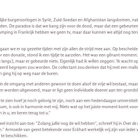
elijke burgeroorlogen in Syrië, Zuid-Soedan en Afghanistan langskomen, na
en. De paradox is dat we bang zijn voor de dood, maar dat een gebeurtenis
camping in Frankrijk hebben we geen tv, maar daar kunnen we altijd nog t
 gaan we er op gezette tijden met zijn allen de strijd mee aan. Op besche
r een donatie, stond ik een tijdje te aarzelen. Het was een gênant moment.
angs), maar er gebeurde niets. Eigenlijk had ik willen zeggen: ‘Ik wacht op
keerd begrepen zou worden. De collectant zou denken dat hij met een malloot
en ging hij op weg naar de buren.
m in de omgang met anderen gewoon te doen alsof de vrije wil bestaat, maar t
n worden uitgevoerd, maar er ligt geen individuele doener aan ten grondsl
te zien hoef je noch gelovig te zijn, noch aan een hedendaagse universitei
sum, is ook in harmonie met mij. Niets wat op het juiste moment komt voor u,
in u, en keren terug tot u.”
l inzicht aan toe: “Zolang jullie nog de wil hebben”, schreef hij in
Over de 
jk arm.” Armoede van geest betekende voor Eckhart werkelijk vrij zijn van i
l te beschikken.