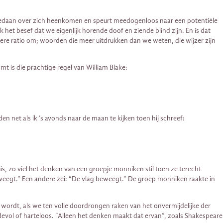
angedaan over zich heenkomen en speurt meedogenloos naar een potentiële
k het besef dat we eigenlijk horende doof en ziende blind zijn. En is dat
ere ratio om; woorden die meer uitdrukken dan we weten, die wijzer zijn
t is die prachtige regel van William Blake:
n net als ik ’s avonds naar de maan te kijken toen hij schreef:
s, zo viel het denken van een groepje monniken stil toen ze terecht
eegt.” Een andere zei: “De vlag beweegt.” De groep monniken raakte in
en wordt, als we ten volle doordrongen raken van het onvermijdelijke der
fdevol of harteloos. “Alleen het denken maakt dat ervan”, zoals Shakespeare