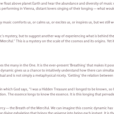
loat above planet Earth and hear the abundance and diversity of music ri
s performing in Vienna, distant lovers singing of their longing — what woul
 music comforts us, or calms us, or excites us, or inspires us, but we still
s mystery, but to suggest another way of experiencing what is behind the qu
e Merciful.” This is a mystery on the scale of the cosmos and its origins. Y
s the many in the One. It is the ever-present ‘Breathing’ that makes it possi
 dynamic gives us a chance to intuitively understand how there can simultan
al and is not simply a metaphysical nicety. ‘Getting’ the relation between th
n which God says, “I was a Hidden Treasure and I longed to be known, so I
on. The essence longs to know the essence. It is this longing that pervades a
 Mercy — the Breath of the Merciful. We can imagine this cosmic dynamic has
e divine exhalation that brings the universe into being each instant. It is th