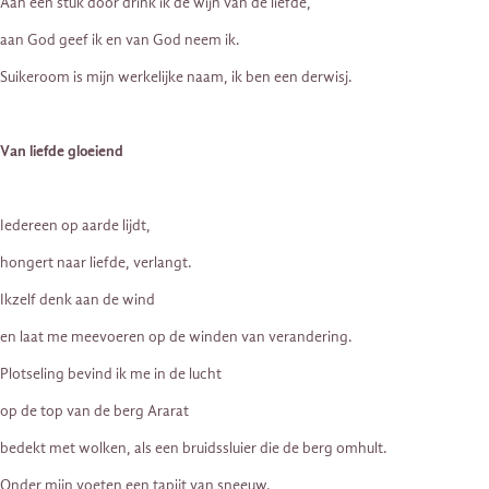
Aan één stuk door drink ik de wijn van de liefde,
aan God geef ik en van God neem ik.
Suikeroom is mijn werkelijke naam, ik ben een derwisj.
Van liefde gloeiend
Iedereen op aarde lijdt,
hongert naar liefde, verlangt.
Ikzelf denk aan de wind
en laat me meevoeren op de winden van verandering.
Plotseling bevind ik me in de lucht
op de top van de berg Ararat
bedekt met wolken, als een bruidssluier die de berg omhult.
Onder mijn voeten een tapijt van sneeuw.