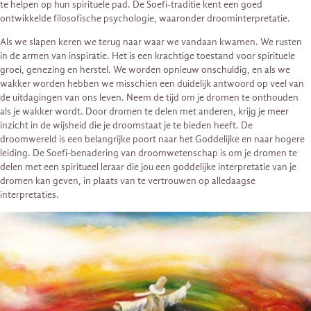
te helpen op hun spirituele pad. De Soefi-traditie kent een goed
ontwikkelde filosofische psychologie, waaronder droominterpretatie.
Als we slapen keren we terug naar waar we vandaan kwamen. We rusten
in de armen van inspiratie. Het is een krachtige toestand voor spirituele
groei, genezing en herstel. We worden opnieuw onschuldig, en als we
wakker worden hebben we misschien een duidelijk antwoord op veel van
de uitdagingen van ons leven. Neem de tijd om je dromen te onthouden
als je wakker wordt. Door dromen te delen met anderen, krijg je meer
inzicht in de wijsheid die je droomstaat je te bieden heeft. De
droomwereld is een belangrijke poort naar het Goddelijke en naar hogere
leiding. De Soefi-benadering van droomwetenschap is om je dromen te
delen met een spiritueel leraar die jou een goddelijke interpretatie van je
dromen kan geven, in plaats van te vertrouwen op alledaagse
interpretaties.