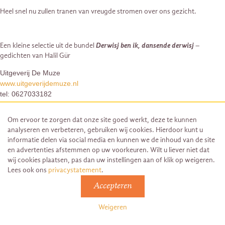
Heel snel nu zullen tranen van vreugde stromen over ons gezicht.
Een kleine selectie uit de bundel
Derwisj ben ik, dansende derwisj
–
gedichten van Halil Gür
Uitgeverij De Muze
www.uitgeverijdemuze.nl
tel: 0627033182
Boeddha’s basics 3: de epistemologische
Om ervoor te zorgen dat onze site goed werkt, deze te kunnen
analyseren en verbeteren, gebruiken wij cookies. Hierdoor kunt u
oorzaak
informatie delen via social media en kunnen we de inhoud van de site
en advertenties afstemmen op uw voorkeuren. Wilt u liever niet dat
De zeventiende-eeuwse, Japanse zen meester Bankei Yotaku spreekt in zijn
wij cookies plaatsen, pas dan uw instellingen aan of klik op weigeren.
Ryumon-ji
voordrachten (The Unborn, p. 56) op een ongekend heldere
Lees ook ons
privacystatement
.
wijze over ons bevangen raken in onze concepten, oordelen, denkbeelden
Accepteren
en verhalen. Het creëren van onwetendheid en illusie is de
epistemologische oorzaak van duhkha, ze heeft te maken met wat we
Weigeren
kennen en weten en in het bijzonder met onze onvermurwbare kennis en
ons hard geworden weten.