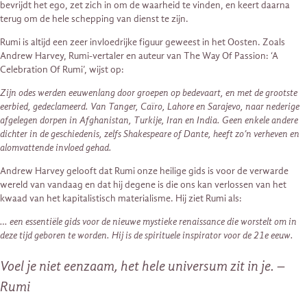
bevrijdt het ego, zet zich in om de waarheid te vinden, en keert daarna
terug om de hele schepping van dienst te zijn.
Rumi is altijd een zeer invloedrijke figuur geweest in het Oosten. Zoals
Andrew Harvey, Rumi-vertaler en auteur van The Way Of Passion: ‘A
Celebration Of Rumi’, wijst op:
Zijn odes werden eeuwenlang door groepen op bedevaart, en met de grootste
eerbied, gedeclameerd. Van Tanger, Caïro, Lahore en Sarajevo, naar nederige
afgelegen dorpen in Afghanistan, Turkije, Iran en India. Geen enkele andere
dichter in de geschiedenis, zelfs Shakespeare of Dante, heeft zo’n verheven en
alomvattende invloed gehad.
Andrew Harvey gelooft dat Rumi onze heilige gids is voor de verwarde
wereld van vandaag en dat hij degene is die ons kan verlossen van het
kwaad van het kapitalistisch materialisme. Hij ziet Rumi als:
… een essentiële gids voor de nieuwe mystieke renaissance die worstelt om in
deze tijd geboren te worden. Hij is de spirituele inspirator voor de 21e eeuw.
Voel je niet eenzaam, het hele universum zit in je.
–
Rumi