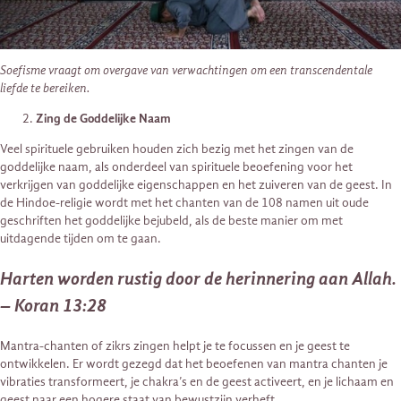
Soefisme vraagt
om
overgave van verwachtingen om een
transcendentale
liefde te bereiken.
Zing de Goddelijke Naam
Veel spirituele gebruiken houden zich bezig met het zingen van de
goddelijke naam, als onderdeel van spirituele beoefening voor het
verkrijgen van goddelijke eigenschappen en het zuiveren van de geest. In
de Hindoe-religie wordt met het chanten van de 108 namen uit oude
geschriften het goddelijke bejubeld, als de beste manier om met
uitdagende tijden om te gaan.
Harten worden rustig door de herinnering aan Allah.
–
Koran 13:28
Mantra-chanten of zikrs zingen helpt je te focussen en je geest te
ontwikkelen. Er wordt gezegd dat het beoefenen van mantra chanten je
vibraties transformeert, je chakra’s en de geest activeert, en je lichaam en
geest naar een hogere staat van bewustzijn verheft.