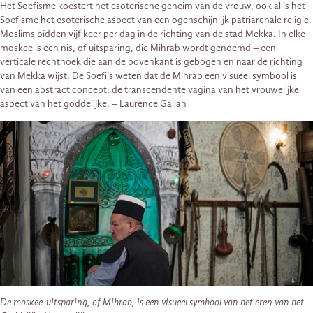
Het Soefisme koestert het esoterische geheim van de vrouw, ook al is het
Soefisme het esoterische aspect van een ogenschijnlijk patriarchale religie.
Moslims bidden vijf keer per dag in de richting van de stad Mekka. In elke
moskee is een nis, of uitsparing, die Mihrab wordt genoemd – een
verticale rechthoek die aan de bovenkant is gebogen en naar de richting
van Mekka wijst. De Soefi’s weten dat de Mihrab een visueel symbool is
van een abstract concept: de transcendente vagina van het vrouwelijke
aspect van het goddelijke. – Laurence Galian
De moskee-uitsparing, of Mihrab, is een visueel symbool van het eren van het