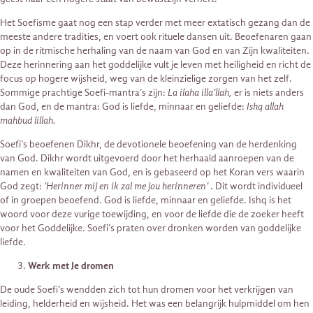
Het Soefisme gaat nog een stap verder met meer extatisch gezang dan de
meeste andere tradities, en voert ook rituele dansen uit. Beoefenaren gaan
op in de ritmische herhaling van de naam van God en van Zijn kwaliteiten.
Deze herinnering aan het goddelijke vult je leven met heiligheid en richt de
focus op hogere wijsheid, weg van de kleinzielige zorgen van het zelf.
Sommige prachtige Soefi-mantra’s zijn:
La ilaha illa’llah,
er is niets anders
dan God, en de mantra: God is liefde, minnaar en geliefde:
Ishq allah
mahbud lillah.
Soefi’s beoefenen Dikhr, de devotionele beoefening van de herdenking
van God. Dikhr wordt uitgevoerd door het herhaald aanroepen van de
namen en kwaliteiten van God, en is gebaseerd op het Koran vers waarin
God zegt:
‘Herinner mij en ik zal me jou herinneren’
. Dit wordt individueel
of in groepen beoefend. God is liefde, minnaar en geliefde. Ishq is het
woord voor deze vurige toewijding, en voor de liefde die de zoeker heeft
voor het Goddelijke. Soefi’s praten over dronken worden van goddelijke
liefde.
Werk met Je dromen
De oude Soefi’s wendden zich tot hun dromen voor het verkrijgen van
leiding, helderheid en wijsheid. Het was een belangrijk hulpmiddel om hen