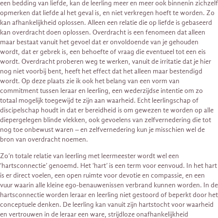
een bedding van liefde, kan de leerling meer en meer ook binnenin zichzelf
opmerken dat liefde al het geval is, en niet verkregen hoeft te worden. Zo
kan afhankelijkheid oplossen. Alleen een relatie die op liefde is gebaseerd
kan overdracht doen oplossen. Overdracht is een fenomeen dat alleen
maar bestaat vanuit het gevoel dat er onvoldoende van je gehouden
wordt, dat er gebrek is, een behoefte of vraag die eventueel tot een eis
wordt. Overdracht proberen weg te werken, vanuit de irritatie dat je hier
nog niet voorbij bent, heeft het effect dat het alleen maar bestendigd
wordt. Op deze plaats zie ik ook het belang van een vorm van
commitment tussen leraar en leerling, een wederzijdse intentie om zo
totaal mogelijk toegewijd te zijn aan waarheid. Echt leerlingschap of
discipelschap houdt in dat er bereidheid is om gewezen te worden op alle
diepergelegen blinde vlekken, ook gevoelens van zelfvernedering die tot
nog toe onbewust waren – en zelfvernedering kun je misschien wel de
bron van overdracht noemen.
Zo’n totale relatie van leerling met leermeester wordt wel een
‘hartsconnectie’ genoemd. Het ‘hart’ is een term voor eenvoud. In het hart
is er direct voelen, een open ruimte voor devotie en compassie, en een
vuur waarin alle kleine ego-benauwenissen verbrand kunnen worden. In de
hartsconnectie worden leraar en leerling niet gestoord of beperkt door het
conceptuele denken. De leerling kan vanuit zijn hartstocht voor waarheid
en vertrouwen in de leraar een ware, strijdloze onafhankelijkheid