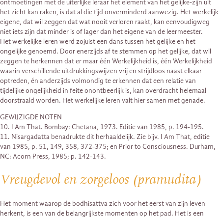
ontmoetingen met de uiterlijke leraar het element van het gelijke-zijn uit
het zicht kan raken, is dat al die tijd onverminderd aanwezig. Het werkelijk
eigene, dat wil zeggen dat wat nooit verloren raakt, kan eenvoudigweg
niet iets zijn dat minder is of lager dan het eigene van de leermeester.
Het werkelijke leren werd zojuist een dans tussen het gelijke en het
ongelijke genoemd. Door enerzijds af te stemmen op het gelijke, dat wil
zeggen te herkennen dat er maar één Werkelijkheid is, één Werkelijkheid
waarin verschillende uitdrukkingswijzen vrij en strijdloos naast elkaar
optreden, én anderzijds volmondig te erkennen dat een relatie van
tijdelijke ongelijkheid in feite onontbeerlijk is, kan overdracht helemaal
doorstraald worden. Het werkelijke leren valt hier samen met genade.
GEWIJZIGDE NOTEN
10. I Am That. Bombay: Chetana, 1973. Editie van 1985, p. 194-195.
11. Nisargadatta benadrukte dit herhaaldelijk. Zie bijv. I Am That, editie
van 1985, p. 51, 149, 358, 372-375; en Prior to Consciousness. Durham,
NC: Acorn Press, 1985; p. 142-143.
Vreugdevol en zorgeloos (pramudita)
Het moment waarop de bodhisattva zich voor het eerst van zijn leven
herkent, is een van de belangrijkste momenten op het pad. Het is een