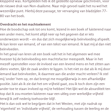
kloppend was. Kortgeleden heb ik dit gedeelte opnieuw geschreven, voor
de nieuwe druk van Non-dualisme. Naar mijn gevoel raakt het nu wel het
wezenlijke punt. Hierbij deze passage, ter vervanging van bladzijden 77-
80 van het boek.
Overdracht en het machtselement
Hoe de boodschap ook tot ons komt, lezend in een boek of luisterend naar
een ander mens, het komt altijd neer op het gegeven dat er iets
onderwezen wordt – en dus dat zich mogelijkerwijs beïnvloeding afspeelt.
Ik kan leren van iemand, of van een tekst van iemand. Ik laat mij al dan niet
beïnvloeden.
In het geval van leren uit een boek valt het in het algemeen wel mee
hoezeer bij de beïnvloeding een machtsfactor meespeelt. Maar in het
mezelf openstellen voor de invloed van een levend mens en het zitten aan
diens voeten, lijkt de zaak anders te liggen. Is het niet zo dat als ik mij door
iemand laat beïnvloeden, ik daarmee aan die ander macht verleen? Ik stel
mij ‘onder’ hem op, en dat brengt me mogelijkerwijs in een afhankelijke
positie. Juist als ik zie dat het om vrijheid gaat, zou ik toch dom zijn een
ander toe te staan invloed op mij te hebben! Het lijkt wel de absurditeit ten
top dat ik zou moeten luisteren naar een uitleg over werkelijke vrijheid
terwijl ik zelf nederig toehoorder blijf.
Het is dan ook wel te begrijpen dat in het Westen, met zijn nadruk op
‘eigenheid’ en ‘individuele vrijheid’, de verhouding tussen de leerling en de