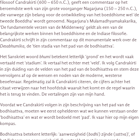
filosoof Candrakirti (600 – 650 n.C.), geeft een commentaar op het
beroemdste werk van zijn grote voorganger Nagarjuna (150 – 250 n.C.),
die vanwege zijn belang voor de ontwikkeling van het boeddhisme wel ‘de
tweede Boeddha’ wordt genoemd. Nagarjuna’s Mulamadhyamakakarika,
‘De fundamentele verzen van de Middenweg’ geldt als een van de
belangrijkste werken binnen het boeddhisme en de Indiase filosofie.
Candrakirti schrijft in zijn commentaar op dit monumentale werk over de
Desabhumika
, de ’tien stadia van het pad van de bodhisattva’.
Het Sanskriet woord
bhumi
betekent letterlijk ‘grond’ en het wordt vaak
vertaald met ‘stadium’. Ik vertaal het echter met ‘veld’. Ik volg Candrakirti
in zijn duiding van de velden van het pad van de bodhisattva en stem deze
vervolgens af op de wensen en noden van de moderne, westerse
beoefenaar. Regelmatig zal ik Candrakirti citeren, de cijfers achter het
citaat verwijzen naar het hoofdstuk waaruit het komt en de regel waarin
het is terug te vinden. De vertalingen zijn van mijn hand.
Voordat we Candrakirti volgen in zijn beschrijving van het pad van de
bodhisattva, moeten we eerst ophelderen wat we kunnen verstaan onder
‘bodhisattva’ en wat er wordt bedoeld met ‘pad’. Ik vaar hier op mijn eigen
kompas.
Bodhisattva betekent letterlijk: ‘aanwezigheid (
bodhi
) zijnde (
sattva
)’, of