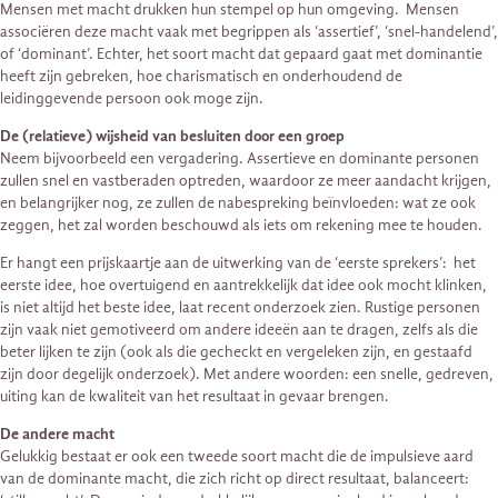
Mensen met macht drukken hun stempel op hun omgeving. Mensen
associëren deze macht vaak met begrippen als ‘assertief’, ‘snel-handelend’,
of ‘dominant’. Echter, het soort macht dat gepaard gaat met dominantie
heeft zijn gebreken, hoe charismatisch en onderhoudend de
leidinggevende persoon ook moge zijn.
De (relatieve) wijsheid van besluiten door een groep
Neem bijvoorbeeld een vergadering. Assertieve en dominante personen
zullen snel en vastberaden optreden, waardoor ze meer aandacht krijgen,
en belangrijker nog, ze zullen de nabespreking beïnvloeden: wat ze ook
zeggen, het zal worden beschouwd als iets om rekening mee te houden.
Er hangt een prijskaartje aan de uitwerking van de ‘eerste sprekers’: het
eerste idee, hoe overtuigend en aantrekkelijk dat idee ook mocht klinken,
is niet altijd het beste idee, laat recent onderzoek zien. Rustige personen
zijn vaak niet gemotiveerd om andere ideeën aan te dragen, zelfs als die
beter lijken te zijn (ook als die gecheckt en vergeleken zijn, en gestaafd
zijn door degelijk onderzoek). Met andere woorden: een snelle, gedreven,
uiting kan de kwaliteit van het resultaat in gevaar brengen.
De andere macht
Gelukkig bestaat er ook een tweede soort macht die de impulsieve aard
van de dominante macht, die zich richt op direct resultaat, balanceert: