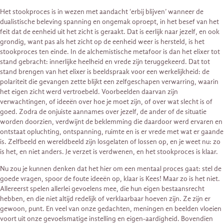
Het stookproces is in wezen met aandacht ‘erbij blijven’ wanneer de
dualistische beleving spanning en ongemak oproept, in het besef van het
feit dat de eenheid uit het zicht is geraakt. Dat is eerlijk naar jezelf, en ook
grondig, want pas als het zicht op de eenheid weer is hersteld, is het
stookproces ten einde. In de alchemistische metafoor is dan het elixer tot
stand gebracht: innerlijke heelheid en vrede zijn teruggekeerd. Dat tot
stand brengen van het elixer is beeldspraak voor een werkelijkheid: de
polariteit die gevangen zette blijkt een zelfgeschapen verwarring, waarin
het eigen zicht werd vertroebeld. Voorbeelden daarvan zijn
verwachtingen, of ideeën over hoe je moet zijn, of over wat slecht is of
goed. Zodra de onjuiste aannames over jezelf, de ander of de situatie
worden doorzien, verdwijnt de beklemming die daardoor werd ervaren en
ontstaat opluchting, ontspanning, ruimte en is er vrede met wat er gaande
is. Zelfbeeld en wereldbeeld zijn losgelaten of lossen op, en je weet nu: zo
is het, en niet anders. Je verzet is verdwenen, en het stookproces is klaar.
Nu zou je kunnen denken dat het hier om een mentaal proces gaat: stel de
goede vragen, spoor de foute ideeën op, klaar is Kees! Maar zo is het niet.
Allereerst spelen allerlei gevoelens mee, die hun eigen bestaansrecht
hebben, en die niet altijd redelijk of verklaarbaar hoeven zijn. Ze zijn er
gewoon, punt. En veel van onze gedachten, meningen en beelden vloeien
voort uit onze gevoelsmatige instelling en eigen-aardigheid. Bovendien