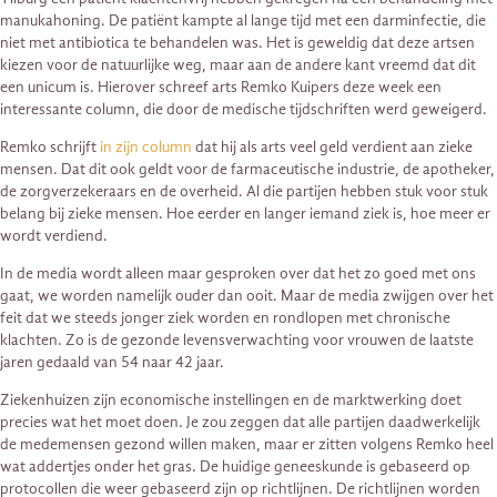
manukahoning. De patiënt kampte al lange tijd met een darminfectie, die
niet met antibiotica te behandelen was. Het is geweldig dat deze artsen
kiezen voor de natuurlijke weg, maar aan de andere kant vreemd dat dit
een unicum is. Hierover schreef arts Remko Kuipers deze week een
interessante column, die door de medische tijdschriften werd geweigerd.
Remko schrijft
in zijn column
dat hij als arts veel geld verdient aan zieke
mensen. Dat dit ook geldt voor de farmaceutische industrie, de apotheker,
de zorgverzekeraars en de overheid. Al die partijen hebben stuk voor stuk
belang bij zieke mensen. Hoe eerder en langer iemand ziek is, hoe meer er
wordt verdiend.
In de media wordt alleen maar gesproken over dat het zo goed met ons
gaat, we worden namelijk ouder dan ooit. Maar de media zwijgen over het
feit dat we steeds jonger ziek worden en rondlopen met chronische
klachten. Zo is de gezonde levensverwachting voor vrouwen de laatste
jaren gedaald van 54 naar 42 jaar.
Ziekenhuizen zijn economische instellingen en de marktwerking doet
precies wat het moet doen. Je zou zeggen dat alle partijen daadwerkelijk
de medemensen gezond willen maken, maar er zitten volgens Remko heel
wat addertjes onder het gras. De huidige geneeskunde is gebaseerd op
protocollen die weer gebaseerd zijn op richtlijnen. De richtlijnen worden