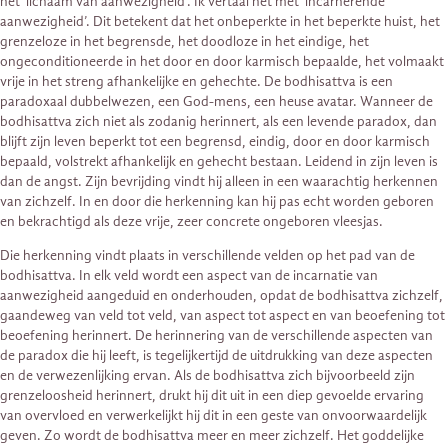
het ‘lichaam van aanwezigheid’. Ik vertaal het met ‘incarnerende
aanwezigheid’. Dit betekent dat het onbeperkte in het beperkte huist, het
grenzeloze in het begrensde, het doodloze in het eindige, het
ongeconditioneerde in het door en door karmisch bepaalde, het volmaakt
vrije in het streng afhankelijke en gehechte. De bodhisattva is een
paradoxaal dubbelwezen, een God-mens, een heuse avatar. Wanneer de
bodhisattva zich niet als zodanig herinnert, als een levende paradox, dan
blijft zijn leven beperkt tot een begrensd, eindig, door en door karmisch
bepaald, volstrekt afhankelijk en gehecht bestaan. Leidend in zijn leven is
dan de angst. Zijn bevrijding vindt hij alleen in een waarachtig herkennen
van zichzelf. In en door die herkenning kan hij pas echt worden geboren
en bekrachtigd als deze vrije, zeer concrete ongeboren vleesjas.
Die herkenning vindt plaats in verschillende velden op het pad van de
bodhisattva. In elk veld wordt een aspect van de incarnatie van
aanwezigheid aangeduid en onderhouden, opdat de bodhisattva zichzelf,
gaandeweg van veld tot veld, van aspect tot aspect en van beoefening tot
beoefening herinnert. De herinnering van de verschillende aspecten van
de paradox die hij leeft, is tegelijkertijd de uitdrukking van deze aspecten
en de verwezenlijking ervan. Als de bodhisattva zich bijvoorbeeld zijn
grenzeloosheid herinnert, drukt hij dit uit in een diep gevoelde ervaring
van overvloed en verwerkelijkt hij dit in een geste van onvoorwaardelijk
geven. Zo wordt de bodhisattva meer en meer zichzelf. Het goddelijke