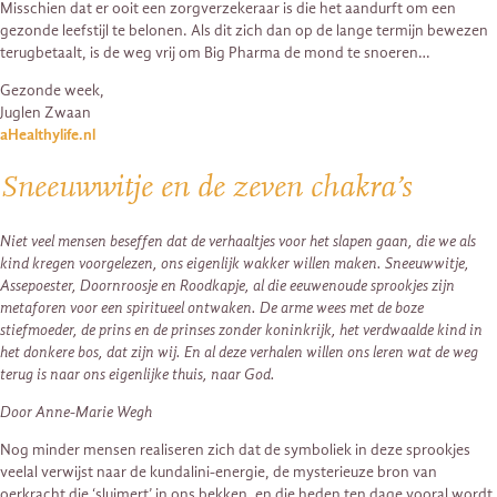
Misschien dat er ooit een zorgverzekeraar is die het aandurft om een
gezonde leefstijl te belonen. Als dit zich dan op de lange termijn bewezen
terugbetaalt, is de weg vrij om Big Pharma de mond te snoeren…
Gezonde week,
Juglen Zwaan
aHealthylife.nl
Sneeuwwitje en de zeven chakra’s
Niet veel mensen beseffen dat de verhaaltjes voor het slapen gaan, die we als
kind kregen voorgelezen, ons eigenlijk wakker willen maken. Sneeuwwitje,
Assepoester, Doornroosje en Roodkapje, al die eeuwenoude sprookjes zijn
metaforen voor een spiritueel ontwaken. De arme wees met de boze
stiefmoeder, de prins en de prinses zonder koninkrijk, het verdwaalde kind in
het donkere bos, dat zijn wij. En al deze verhalen willen ons leren wat de weg
terug is naar ons eigenlijke thuis, naar God.
Door Anne-Marie Wegh
Nog minder mensen realiseren zich dat de symboliek in deze sprookjes
veelal verwijst naar de kundalini-energie, de mysterieuze bron van
oerkracht die ‘sluimert’ in ons bekken, en die heden ten dage vooral wordt