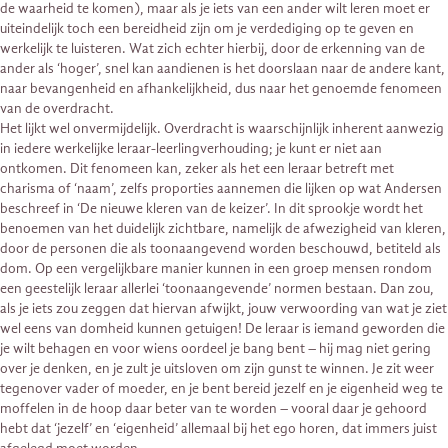
de waarheid te komen), maar als je iets van een ander wilt leren moet er
uiteindelijk toch een bereidheid zijn om je verdediging op te geven en
werkelijk te luisteren. Wat zich echter hierbij, door de erkenning van de
ander als ‘hoger’, snel kan aandienen is het doorslaan naar de andere kant,
naar bevangenheid en afhankelijkheid, dus naar het genoemde fenomeen
van de overdracht.
Het lijkt wel onvermijdelijk. Overdracht is waarschijnlijk inherent aanwezig
in iedere werkelijke leraar-leerlingverhouding; je kunt er niet aan
ontkomen. Dit fenomeen kan, zeker als het een leraar betreft met
charisma of ‘naam’, zelfs proporties aannemen die lijken op wat Andersen
beschreef in ‘De nieuwe kleren van de keizer’. In dit sprookje wordt het
benoemen van het duidelijk zichtbare, namelijk de afwezigheid van kleren,
door de personen die als toonaangevend worden beschouwd, betiteld als
dom. Op een vergelijkbare manier kunnen in een groep mensen rondom
een geestelijk leraar allerlei ‘toonaangevende’ normen bestaan. Dan zou,
als je iets zou zeggen dat hiervan afwijkt, jouw verwoording van wat je ziet
wel eens van domheid kunnen getuigen! De leraar is iemand geworden die
je wilt behagen en voor wiens oordeel je bang bent – hij mag niet gering
over je denken, en je zult je uitsloven om zijn gunst te winnen. Je zit weer
tegenover vader of moeder, en je bent bereid jezelf en je eigenheid weg te
moffelen in de hoop daar beter van te worden – vooral daar je gehoord
hebt dat ‘jezelf’ en ‘eigenheid’ allemaal bij het ego horen, dat immers juist