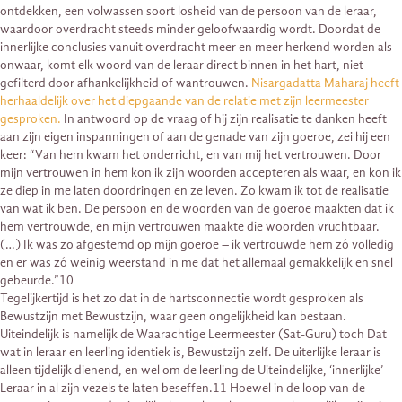
ontdekken, een volwassen soort losheid van de persoon van de leraar,
waardoor overdracht steeds minder geloofwaardig wordt. Doordat de
innerlijke conclusies vanuit overdracht meer en meer herkend worden als
onwaar, komt elk woord van de leraar direct binnen in het hart, niet
gefilterd door afhankelijkheid of wantrouwen.
Nisargadatta Maharaj heeft
herhaaldelijk over het diepgaande van de relatie met zijn leermeester
gesproken.
In antwoord op de vraag of hij zijn realisatie te danken heeft
aan zijn eigen inspanningen of aan de genade van zijn goeroe, zei hij een
keer: “Van hem kwam het onderricht, en van mij het vertrouwen. Door
mijn vertrouwen in hem kon ik zijn woorden accepteren als waar, en kon ik
ze diep in me laten doordringen en ze leven. Zo kwam ik tot de realisatie
van wat ik ben. De persoon en de woorden van de goeroe maakten dat ik
hem vertrouwde, en mijn vertrouwen maakte die woorden vruchtbaar.
(…) Ik was zo afgestemd op mijn goeroe – ik vertrouwde hem zó volledig
en er was zó weinig weerstand in me dat het allemaal gemakkelijk en snel
gebeurde.”10
Tegelijkertijd is het zo dat in de hartsconnectie wordt gesproken als
Bewustzijn met Bewustzijn, waar geen ongelijkheid kan bestaan.
Uiteindelijk is namelijk de Waarachtige Leermeester (Sat-Guru) toch Dat
wat in leraar en leerling identiek is, Bewustzijn zelf. De uiterlijke leraar is
alleen tijdelijk dienend, en wel om de leerling de Uiteindelijke, ‘innerlijke’
Leraar in al zijn vezels te laten beseffen.11 Hoewel in de loop van de