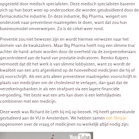
opgesteld door medisch specialisten. Deze medisch specialisten baseren
zich op hun beurt weer op onderzoeken die worden gesubsidieerd door de
farmaceutische industrie. En deze industrie, Big Pharma, weigert om
onderzoek naar preventieve maatregelen te doen, want dat zou hun
businessmodel omverwerpen. Zo is de cirkel weer rond.
Preventie zou niet bewezen zijn en wordt hiermee verwezen naar het
domein van de kwakzalvers. Maar Big Pharma heeft nog een slimme truc
achter de hand: artsen worden door de overheid via de zorgverzekeraars
gecontroleerd aan de hand van prestatie-indicatoren. Remko Kuipers
vermoedt dat dit het werk is van slimme lobbyisten, want zo wordt de
kwaliteit van een arts afgerekend op de hoeveelheid medicijnen die hij of
zij voorschrijft. Als een arts alleen preventieve maatregelen voorschrijft in
plaats van medicijnen om de cholesterol te verlagen, dan gaat dat de
verzekeringsbanken in als een strafpunt via een lagere financiële
vergoeding. Het beste wat een arts kan doen is een leefstijladvies
combineren met een medicijn.
Deze week was Richard de Leth bij mij op bezoek. Hij heeft geneeskunde
gestudeerd aan de VU in Amsterdam. We hebben samen
een filmpje
opgenomen over de vraag of medicijnen nu werkelijk altijd nodig zijn: