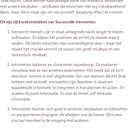
‘stille macht’. Deze minder nadrukkelijke vorm van invloed is verbonden
met andere attributen – attributen die misschien niet erg indrukwekkend
lijken, maar die in staat zijn om een positief, langdurig effect te creëren.
Dit zijn vijf karakteristieken van Succesvolle Introverten:
Introverte mensen zijn in staat uitdagende taken langer te blijven
volhouden. Ze blijven het proberen als ze het de moeite waard
vinden. Dit klinkt misschien niet overweldigend sexy – maar het
maakt het cruciale verschil uit tussen een goed resultaat en een
fantastisch resultaat.
Introverten luisteren en observeren nauwkeurig. Ze evalueren
minutieus wat ze van anderen waarnemen. Het beeld dat ze zich
daardoor vormen is veel uitgebreider dan van mensen die het druk
hebben met zichzelf. Introverten zijn daardoor in staat om
waardevolle informatie te integreren in hun plannen en acties. Ze
zoeken de juiste informatie. En niet de meest zelf-bewuste
informatie.
Introverten kunnen zich goed in anderen verplaatsen en behoeften
en perspectieven begrijpen die afwijken van de hunne. Dit is een
cruciaal voordeel in de omgang met anderen.