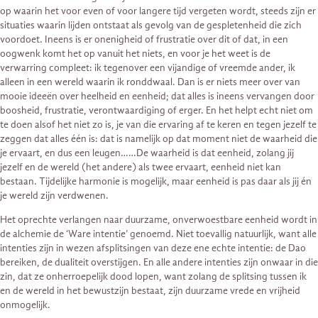
op waarin het voor even of voor langere tijd vergeten wordt, steeds zijn er
situaties waarin lijden ontstaat als gevolg van de gespletenheid die zich
voordoet. Ineens is er onenigheid of frustratie over dit of dat, in een
oogwenk komt het op vanuit het niets, en voor je het weet is de
verwarring compleet: ik tegenover een vijandige of vreemde ander, ik
alleen in een wereld waarin ik ronddwaal. Dan is er niets meer over van
mooie ideeën over heelheid en eenheid; dat alles is ineens vervangen door
boosheid, frustratie, verontwaardiging of erger. En het helpt echt niet om
te doen alsof het niet zo is, je van die ervaring af te keren en tegen jezelf te
zeggen dat alles één is: dat is namelijk op dat moment niet de waarheid die
je ervaart, en dus een leugen……De waarheid is dat eenheid, zolang jij
jezelf en de wereld (het andere) als twee ervaart, eenheid niet kan
bestaan. Tijdelijke harmonie is mogelijk, maar eenheid is pas daar als jij én
je wereld zijn verdwenen.
Het oprechte verlangen naar duurzame, onverwoestbare eenheid wordt in
de alchemie de ‘Ware intentie’ genoemd. Niet toevallig natuurlijk, want alle
intenties zijn in wezen afsplitsingen van deze ene echte intentie: de Dao
bereiken, de dualiteit overstijgen. En alle andere intenties zijn onwaar in die
zin, dat ze onherroepelijk dood lopen, want zolang de splitsing tussen ik
en de wereld in het bewustzijn bestaat, zijn duurzame vrede en vrijheid
onmogelijk.