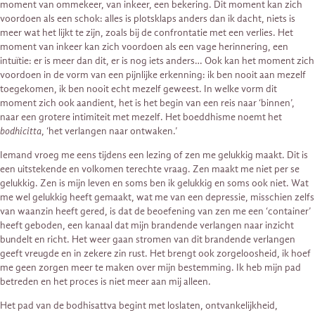
moment van ommekeer, van inkeer, een bekering. Dit moment kan zich
voordoen als een schok: alles is plotsklaps anders dan ik dacht, niets is
meer wat het lijkt te zijn, zoals bij de confrontatie met een verlies. Het
moment van inkeer kan zich voordoen als een vage herinnering, een
intuïtie: er is meer dan dit, er is nog iets anders… Ook kan het moment zich
voordoen in de vorm van een pijnlijke erkenning: ik ben nooit aan mezelf
toegekomen, ik ben nooit echt mezelf geweest. In welke vorm dit
moment zich ook aandient, het is het begin van een reis naar ‘binnen’,
naar een grotere intimiteit met mezelf. Het boeddhisme noemt het
bodhicitta
, ‘het verlangen naar ontwaken.’
Iemand vroeg me eens tijdens een lezing of zen me gelukkig maakt. Dit is
een uitstekende en volkomen terechte vraag. Zen maakt me niet per se
gelukkig. Zen is mijn leven en soms ben ik gelukkig en soms ook niet. Wat
me wel gelukkig heeft gemaakt, wat me van een depressie, misschien zelfs
van waanzin heeft gered, is dat de beoefening van zen me een ‘container’
heeft geboden, een kanaal dat mijn brandende verlangen naar inzicht
bundelt en richt. Het weer gaan stromen van dit brandende verlangen
geeft vreugde en in zekere zin rust. Het brengt ook zorgeloosheid, ik hoef
me geen zorgen meer te maken over mijn bestemming. Ik heb mijn pad
betreden en het proces is niet meer aan mij alleen.
Het pad van de bodhisattva begint met loslaten, ontvankelijkheid,