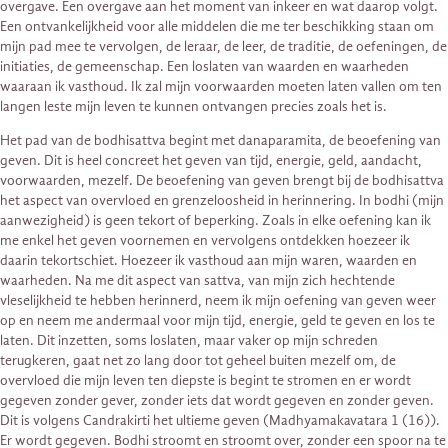
overgave. Een overgave aan het moment van inkeer en wat daarop volgt.
Een ontvankelijkheid voor alle middelen die me ter beschikking staan om
mijn pad mee te vervolgen, de leraar, de leer, de traditie, de oefeningen, de
initiaties, de gemeenschap. Een loslaten van waarden en waarheden
waaraan ik vasthoud. Ik zal mijn voorwaarden moeten laten vallen om ten
langen leste mijn leven te kunnen ontvangen precies zoals het is.
Het pad van de bodhisattva begint met danaparamita, de beoefening van
geven. Dit is heel concreet het geven van tijd, energie, geld, aandacht,
voorwaarden, mezelf. De beoefening van geven brengt bij de bodhisattva
het aspect van overvloed en grenzeloosheid in herinnering. In bodhi (mijn
aanwezigheid) is geen tekort of beperking. Zoals in elke oefening kan ik
me enkel het geven voornemen en vervolgens ontdekken hoezeer ik
daarin tekortschiet. Hoezeer ik vasthoud aan mijn waren, waarden en
waarheden. Na me dit aspect van sattva, van mijn zich hechtende
vleselijkheid te hebben herinnerd, neem ik mijn oefening van geven weer
op en neem me andermaal voor mijn tijd, energie, geld te geven en los te
laten. Dit inzetten, soms loslaten, maar vaker op mijn schreden
terugkeren, gaat net zo lang door tot geheel buiten mezelf om, de
overvloed die mijn leven ten diepste is begint te stromen en er wordt
gegeven zonder gever, zonder iets dat wordt gegeven en zonder geven.
Dit is volgens Candrakirti het ultieme geven (Madhyamakavatara 1 (16)).
Er wordt gegeven. Bodhi stroomt en stroomt over, zonder een spoor na te