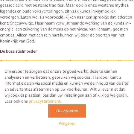
geassocieerd met oosterse tradities. Maar ook in onze westerse mythes,
legendes en oude volksvertellingen, zit vaak kundalini-symboliek
verborgen. Laten we, als voorbeeld, kijken naar een sprookje dat iedereen
kent: Sneeuwwitje. Haar naam verwijst naar de werking van de kundalini-
energie: een zuivering van de mens op het niveau van lichaam, geest en
emoties. Alleen met een rein hart kunnen wij door de poorten van het
Koninkrijk van God.
De boze stiefmoeder
Als Sneeuwwitje wordt geboren, sterft haar moeder, de koningin. Haar
vader hertrouwt met een valse vrouw die jaloers is op de schoonheid van
Om ervoor te zorgen dat onze site goed werkt, deze te kunnen
Sneeuwwitje. Ze beraamt een plan om haar te doden. De ‘boze
analyseren en verbeteren, gebruiken wij cookies. Hierdoor kunt u
stiefmoeder’ komt in veel sprookjes voor. Zij staat voor ‘de materie’, die
informatie delen via social media en kunnen we de inhoud van de site
onze echte ‘moeder’ niet is. Interessant in dit verband is dat het woord
en advertenties afstemmen op uw voorkeuren. Wilt u liever niet dat
materie ook is afgeleid is van
mater
, het Latijnse woord voor moeder. Onze
wij cookies plaatsen, pas dan uw instellingen aan of klik op weigeren.
echte thuis is in de goddelijke dimensies. De mens die incarneert op aarde
Lees ook ons
privacystatement
.
is als een ‘weeskind’, in de macht van een ‘stiefmoeder’ die haar eigen
(egoïstische) agenda erop nahoudt.
Accepteren
De zeven dwergen
Weigeren
De valse koningin geeft een jager de opdracht om Sneeuwwitje te doden.