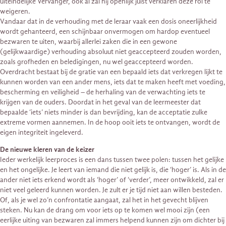
uiteindelijke Vervanger, ook al zal hij openlijk juist verklaren deze rol te
weigeren.
Vandaar dat in de verhouding met de leraar vaak een dosis oneerlijkheid
wordt gehanteerd, een schijnbaar onvermogen om hardop eventueel
bezwaren te uiten, waarbij allerlei zaken die in een gewone
(gelijkwaardige) verhouding absoluut niet geaccepteerd zouden worden,
zoals grofheden en beledigingen, nu wel geaccepteerd worden.
Overdracht bestaat bij de gratie van een bepaald iets dat verkregen lijkt te
kunnen worden van een ander mens, iets dat te maken heeft met voeding,
bescherming en veiligheid – de herhaling van de verwachting iets te
krijgen van de ouders. Doordat in het geval van de leermeester dat
bepaalde ‘iets’ niets minder is dan bevrijding, kan de acceptatie zulke
extreme vormen aannemen. In de hoop ooit iets te ontvangen, wordt de
eigen integriteit ingeleverd.
De nieuwe kleren van de keizer
Ieder werkelijk leerproces is een dans tussen twee polen: tussen het gelijke
en het ongelijke. Je leert van iemand die niet gelijk is, die ‘hoger’ is. Als in de
ander niet iets erkend wordt als ‘hoger’ of ‘verder’, meer ontwikkeld, zal er
niet veel geleerd kunnen worden. Je zult er je tijd niet aan willen besteden.
Of, als je wel zo’n confrontatie aangaat, zal het in het gevecht blijven
steken. Nu kan de drang om voor iets op te komen wel mooi zijn (een
eerlijke uiting van bezwaren zal immers helpend kunnen zijn om dichter bij