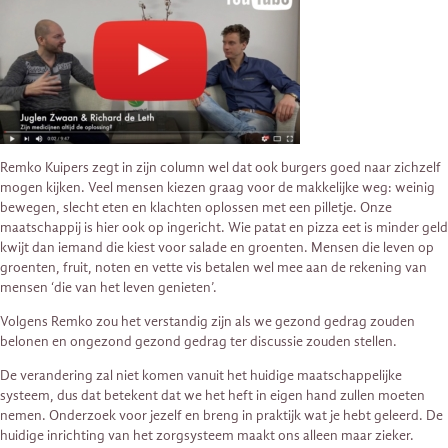
Remko Kuipers zegt in zijn column wel dat ook burgers goed naar zichzelf
mogen kijken. Veel mensen kiezen graag voor de makkelijke weg: weinig
bewegen, slecht eten en klachten oplossen met een pilletje. Onze
maatschappij is hier ook op ingericht. Wie patat en pizza eet is minder geld
kwijt dan iemand die kiest voor salade en groenten. Mensen die leven op
groenten, fruit, noten en vette vis betalen wel mee aan de rekening van
mensen ‘die van het leven genieten’.
Volgens Remko zou het verstandig zijn als we gezond gedrag zouden
belonen en ongezond gezond gedrag ter discussie zouden stellen.
De verandering zal niet komen vanuit het huidige maatschappelijke
systeem, dus dat betekent dat we het heft in eigen hand zullen moeten
nemen. Onderzoek voor jezelf en breng in praktijk wat je hebt geleerd. De
huidige inrichting van het zorgsysteem maakt ons alleen maar zieker.