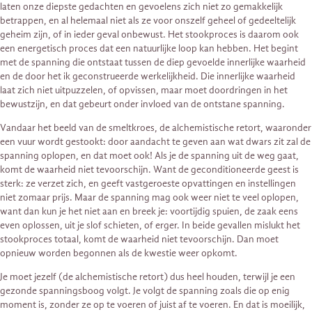
laten onze diepste gedachten en gevoelens zich niet zo gemakkelijk
betrappen, en al helemaal niet als ze voor onszelf geheel of gedeeltelijk
geheim zijn, of in ieder geval onbewust. Het stookproces is daarom ook
een energetisch proces dat een natuurlijke loop kan hebben. Het begint
met de spanning die ontstaat tussen de diep gevoelde innerlijke waarheid
en de door het ik geconstrueerde werkelijkheid. Die innerlijke waarheid
laat zich niet uitpuzzelen, of opvissen, maar moet doordringen in het
bewustzijn, en dat gebeurt onder invloed van de ontstane spanning.
Vandaar het beeld van de smeltkroes, de alchemistische retort, waaronder
een vuur wordt gestookt: door aandacht te geven aan wat dwars zit zal de
spanning oplopen, en dat moet ook! Als je de spanning uit de weg gaat,
komt de waarheid niet tevoorschijn. Want de geconditioneerde geest is
sterk: ze verzet zich, en geeft vastgeroeste opvattingen en instellingen
niet zomaar prijs. Maar de spanning mag ook weer niet te veel oplopen,
want dan kun je het niet aan en breek je: voortijdig spuien, de zaak eens
even oplossen, uit je slof schieten, of erger. In beide gevallen mislukt het
stookproces totaal, komt de waarheid niet tevoorschijn. Dan moet
opnieuw worden begonnen als de kwestie weer opkomt.
Je moet jezelf (de alchemistische retort) dus heel houden, terwijl je een
gezonde spanningsboog volgt. Je volgt de spanning zoals die op enig
moment is, zonder ze op te voeren of juist af te voeren. En dat is moeilijk,