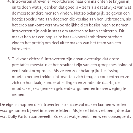
Introverten streven er voortdurend naar om inzichten te krijgen in,
en te doen wat zij denken dat goed is – zelfs als dat afwijkt van wat
de meeste andere mensen vinden. Net zo belangrijk: ze geven een
beetje speelruimte aan degenen die verslag aan hen uitbrengen, als
het erop aankomt verantwoordelijkheid en beslissingen te nemen.
Introverten zijn ook in staat om anderen te laten schitteren. Dit
maakt hen tot een populaire baas – vooral ambitieuze strebers
vinden het prettig om deel uit te maken van het team van een
introverte.
Tijd voor zichzelf
.
Introverten zijn ervan overtuigd dat grote
prestaties meestal niet het resultaat zijn van een groepsbeslissing of
een brainstormproces. Als ze een zeer belangrijke beslissing
moeten nemen trekken introverten zich terug en concentreren ze
zich op hun taak, zonder afleidingen en zonder de daarbij de
noodzakelijke algemeen geldende argumenten in overweging te
nemen.
De eigenschappen die introverten zo succesvol maken kunnen worden
waargenomen bij veel introverte leiders. Als je zelf introvert bent, doe dan
wat Dolly Parton aanbeveelt: ‘Zoek uit wat je bent – en wees consequent’.