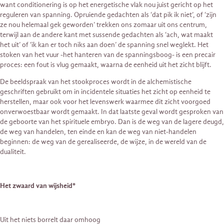
want conditionering is op het energetische vlak nou juist gericht op het
reguleren van spanning. Opruiende gedachten als ‘dat pik ik niet’, of ‘zijn
ze nou helemaal gek geworden’ trekken ons zomaar uit ons centrum,
terwijl aan de andere kant met sussende gedachten als ‘ach, wat maakt
het uit’ of ‘ik kan er toch niks aan doen’ de spanning snel weglekt. Het
stoken van het vuur -het hanteren van de spanningsboog- is een precair
proces: een fout is vlug gemaakt, waarna de eenheid uit het zicht blijft.
De beeldspraak van het stookproces wordt in de alchemistische
geschriften gebruikt om in incidentele situaties het zicht op eenheid te
herstellen, maar ook voor het levenswerk waarmee dit zicht voorgoed
onverwoestbaar wordt gemaakt. In dat laatste geval wordt gesproken van
de geboorte van het spirituele embryo. Dan is de weg van de lagere deugd,
de weg van handelen, ten einde en kan de weg van niet-handelen
beginnen: de weg van de gerealiseerde, de wijze, in de wereld van de
dualiteit.
Het zwaard van wijsheid*
Uit het niets borrelt daar omhoog