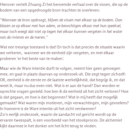
Hierover vertelt Zhuang Zi het beroemde verhaal over de vissen, die op de
bodem van een opgedroogde bron trachten te overleven:
“Wanneer de bron opdroogt, blijven de vissen met elkaar op de bodem. Dan
blazen ze op elkaar met hun adem, ze bevochtigen elkaar met hun speeksel,
maar toch weegt dat niet op tegen het elkaar kunnen vergeten in het water
van de rivieren en de meren.”
Wat een treurige toestand is dat! En toch is dat precies de situatie waarin
we verkeren, wanneer we de eenheid zijn vergeten, en met elkaar
proberen ‘er het beste van te maken’.
Maar wie de Ware intentie durft te volgen, neemt hier geen genoegen
mee, en gaat in plaats daarvan op onderzoek uit. Die zegt tegen zichzelf:
OK, eenheid is de eerste en de laatste werkelijkheid, dat begrijp ik, en dat
weet ik, maar nu dus even niet. Wat is er aan de hand? Dan worden er
oprechte vragen gesteld: hoe ben ik de eenheid uit het zicht verloren? Hoe
is dat gegaan, en hoe is dat begonnen? Wat in mij heeft dat mogelijk
gemaakt? Wat waren mijn motieven, mijn verwachtingen, mijn gevoelens?
In hoeverre is de Ware intentie uit het zicht verdwenen?
Zo’n eerlijk onderzoek, waarin de aandacht vol gericht wordt op de
ervaren tweespalt, is een voorbeeld van het stookproces. De alchemist
kijkt daarmee in het donker om het licht terug te vinden.