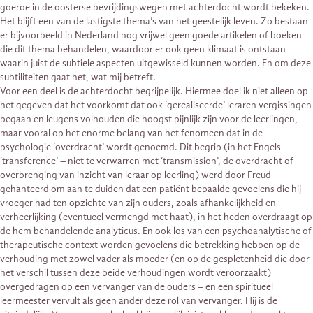
goeroe in de oosterse bevrijdingswegen met achterdocht wordt bekeken.
Het blijft een van de lastigste thema’s van het geestelijk leven. Zo bestaan
er bijvoorbeeld in Nederland nog vrijwel geen goede artikelen of boeken
die dit thema behandelen, waardoor er ook geen klimaat is ontstaan
waarin juist de subtiele aspecten uitgewisseld kunnen worden. En om deze
subtiliteiten gaat het, wat mij betreft.
Voor een deel is de achterdocht begrijpelijk. Hiermee doel ik niet alleen op
het gegeven dat het voorkomt dat ook ‘gerealiseerde’ leraren vergissingen
begaan en leugens volhouden die hoogst pijnlijk zijn voor de leerlingen,
maar vooral op het enorme belang van het fenomeen dat in de
psychologie ‘overdracht’ wordt genoemd. Dit begrip (in het Engels
‘transference’ – niet te verwarren met ‘transmission’, de overdracht of
overbrenging van inzicht van leraar op leerling) werd door Freud
gehanteerd om aan te duiden dat een patiënt bepaalde gevoelens die hij
vroeger had ten opzichte van zijn ouders, zoals afhankelijkheid en
verheerlijking (eventueel vermengd met haat), in het heden overdraagt op
de hem behandelende analyticus. En ook los van een psychoanalytische of
therapeutische context worden gevoelens die betrekking hebben op de
verhouding met zowel vader als moeder (en op de gespletenheid die door
het verschil tussen deze beide verhoudingen wordt veroorzaakt)
overgedragen op een vervanger van de ouders – en een spiritueel
leermeester vervult als geen ander deze rol van vervanger. Hij is de