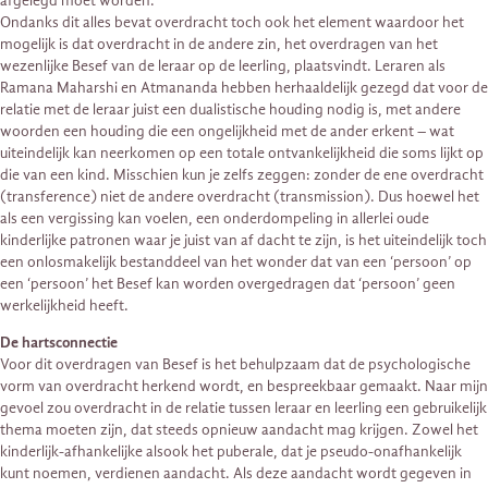
afgelegd moet worden.
Ondanks dit alles bevat overdracht toch ook het element waardoor het
mogelijk is dat overdracht in de andere zin, het overdragen van het
wezenlijke Besef van de leraar op de leerling, plaatsvindt. Leraren als
Ramana Maharshi en Atmananda hebben herhaaldelijk gezegd dat voor de
relatie met de leraar juist een dualistische houding nodig is, met andere
woorden een houding die een ongelijkheid met de ander erkent – wat
uiteindelijk kan neerkomen op een totale ontvankelijkheid die soms lijkt op
die van een kind. Misschien kun je zelfs zeggen: zonder de ene overdracht
(transference) niet de andere overdracht (transmission). Dus hoewel het
als een vergissing kan voelen, een onderdompeling in allerlei oude
kinderlijke patronen waar je juist van af dacht te zijn, is het uiteindelijk toch
een onlosmakelijk bestanddeel van het wonder dat van een ‘persoon’ op
een ‘persoon’ het Besef kan worden overgedragen dat ‘persoon’ geen
werkelijkheid heeft.
De hartsconnectie
Voor dit overdragen van Besef is het behulpzaam dat de psychologische
vorm van overdracht herkend wordt, en bespreekbaar gemaakt. Naar mijn
gevoel zou overdracht in de relatie tussen leraar en leerling een gebruikelijk
thema moeten zijn, dat steeds opnieuw aandacht mag krijgen. Zowel het
kinderlijk-afhankelijke alsook het puberale, dat je pseudo-onafhankelijk
kunt noemen, verdienen aandacht. Als deze aandacht wordt gegeven in