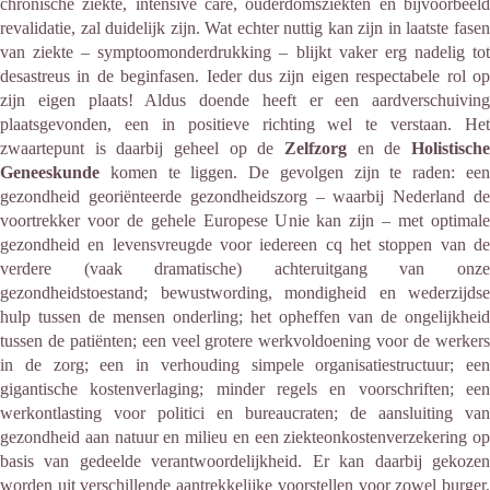
chronische ziekte, intensive care, ouderdomsziekten en bijvoorbeeld
revalidatie, zal duidelijk zijn. Wat echter nuttig kan zijn in laatste fasen
van ziekte – symptoomonderdrukking – blijkt vaker erg nadelig tot
desastreus in de beginfasen. Ieder dus zijn eigen respectabele rol op
zijn eigen plaats! Aldus doende heeft er een aardverschuiving
plaatsgevonden, een in positieve richting wel te verstaan. Het
zwaartepunt is daarbij geheel op de
Zelfzorg
en de
Holistisch
Geneeskunde
komen te liggen. De gevolgen zijn te raden: een
gezondheid georiënteerde gezondheidszorg – waarbij Nederland de
voortrekker voor de gehele Europese Unie kan zijn – met optimale
gezondheid en levensvreugde voor iedereen cq het stoppen van de
verdere (vaak dramatische) achteruitgang van onze
gezondheidstoestand; bewustwording, mondigheid en wederzijdse
hulp tussen de mensen onderling; het opheffen van de ongelijkheid
tussen de patiënten; een veel grotere werkvoldoening voor de werkers
in de zorg; een in verhouding simpele organisatiestructuur; een
gigantische kostenverlaging; minder regels en voorschriften; een
werkontlasting voor politici en bureaucraten; de aansluiting van
gezondheid aan natuur en milieu en een ziekteonkostenverzekering op
basis van gedeelde verantwoordelijkheid. Er kan daarbij gekozen
worden uit verschillende aantrekkelijke voorstellen voor zowel burger,