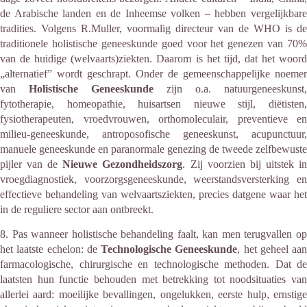
de Arabische landen en de Inheemse volken – hebben vergelijkbare
tradities. Volgens R.Muller, voormalig directeur van de WHO is de
traditionele holistische geneeskunde goed voor het genezen van 70%
van de huidige (welvaarts)ziekten. Daarom is het tijd, dat het woord
„alternatief” wordt geschrapt. Onder de gemeenschappelijke noemer
van
Holistische Geneeskunde
zijn o.a. natuurgeneeskunst,
fytotherapie, homeopathie, huisartsen nieuwe stijl, diëtisten,
fysiotherapeuten, vroedvrouwen, orthomoleculair, preventieve en
milieu-geneeskunde, antroposofische geneeskunst, acupunctuur,
manuele geneeskunde en paranormale genezing de tweede zelfbewuste
pijler van de
Nieuwe Gezondheidszorg
. Zij voorzien bij uitstek i
vroegdiagnostiek, voorzorgsgeneeskunde, weerstandsversterking en
effectieve behandeling van welvaartsziekten, precies datgene waar het
in de reguliere sector aan ontbreekt.
8. Pas wanneer holistische behandeling faalt, kan men terugvallen op
het laatste echelon: de
Technologische Geneeskunde
, het geheel aan
farmacologische, chirurgische en technologische methoden. Dat de
laatsten hun functie behouden met betrekking tot noodsituaties van
allerlei aard: moeilijke bevallingen, ongelukken, eerste hulp, ernstige