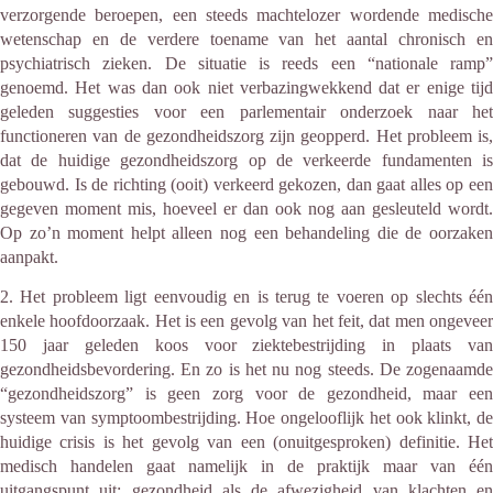
verzorgende beroepen, een steeds machtelozer wordende medische
wetenschap en de verdere toename van het aantal chronisch en
psychiatrisch zieken. De situatie is reeds een “nationale ramp”
genoemd. Het was dan ook niet verbazingwekkend dat er enige tijd
geleden suggesties voor een parlementair onderzoek naar het
functioneren van de gezondheidszorg zijn geopperd. Het probleem is,
dat de huidige gezondheidszorg op de verkeerde fundamenten is
gebouwd. Is de richting (ooit) verkeerd gekozen, dan gaat alles op een
gegeven moment mis, hoeveel er dan ook nog aan gesleuteld wordt.
Op zo’n moment helpt alleen nog een behandeling die de oorzaken
aanpakt.
2. Het probleem ligt eenvoudig en is terug te voeren op slechts één
enkele hoofdoorzaak. Het is een gevolg van het feit, dat men ongeveer
150 jaar geleden koos voor ziektebestrijding in plaats van
gezondheidsbevordering. En zo is het nu nog steeds. De zogenaamde
“gezondheidszorg” is geen zorg voor de gezondheid, maar een
systeem van symptoombestrijding. Hoe ongelooflijk het ook klinkt, de
huidige crisis is het gevolg van een (onuitgesproken) definitie. Het
medisch handelen gaat namelijk in de praktijk maar van één
uitgangspunt uit: gezondheid als de afwezigheid van klachten en