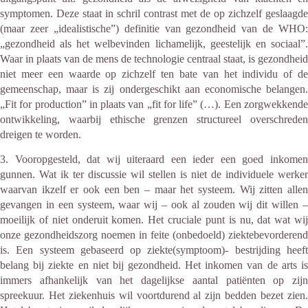
symptomen. Deze staat in schril contrast met de op zichzelf geslaagde
(maar zeer „idealistische”) definitie van gezondheid van de WHO:
„gezondheid als het welbevinden lichamelijk, geestelijk en sociaal”.
Waar in plaats van de mens de technologie centraal staat, is gezondheid
niet meer een waarde op zichzelf ten bate van het individu of de
gemeenschap, maar is zij ondergeschikt aan economische belangen.
„Fit for production” in plaats van „fit for life” (…). Een zorgwekkende
ontwikkeling, waarbij ethische grenzen structureel overschreden
dreigen te worden.
3. Vooropgesteld, dat wij uiteraard een ieder een goed inkomen
gunnen. Wat ik ter discussie wil stellen is niet de individuele werker
waarvan ikzelf er ook een ben – maar het systeem. Wij zitten allen
gevangen in een systeem, waar wij – ook al zouden wij dit willen –
moeilijk of niet onderuit komen. Het cruciale punt is nu, dat wat wij
onze gezondheidszorg noemen in feite (onbedoeld) ziektebevorderend
is. Een systeem gebaseerd op ziekte(symptoom)- bestrijding heeft
belang bij ziekte en niet bij gezondheid. Het inkomen van de arts is
immers afhankelijk van het dagelijkse aantal patiënten op zijn
spreekuur. Het ziekenhuis wil voortdurend al zijn bedden bezet zien.