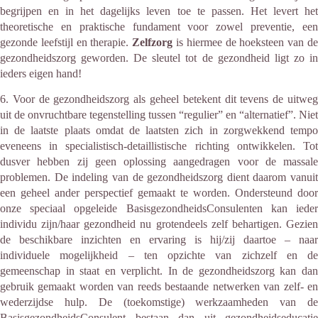
begrijpen en in het dagelijks leven toe te passen. Het levert het
theoretische en praktische fundament voor zowel preventie, een
gezonde leefstijl en therapie.
Zelfzorg
is hiermee de hoeksteen van d
gezondheidszorg geworden. De sleutel tot de gezondheid ligt zo in
ieders eigen hand!
6. Voor de gezondheidszorg als geheel betekent dit tevens de uitweg
uit de onvruchtbare tegenstelling tussen “regulier” en “alternatief”. Niet
in de laatste plaats omdat de laatsten zich in zorgwekkend tempo
eveneens in specialistisch-detaillistische richting ontwikkelen. Tot
dusver hebben zij geen oplossing aangedragen voor de massale
problemen. De indeling van de gezondheidszorg dient daarom vanuit
een geheel ander perspectief gemaakt te worden. Ondersteund door
onze speciaal opgeleide BasisgezondheidsConsulenten kan ieder
individu zijn/haar gezondheid nu grotendeels zelf behartigen. Gezien
de beschikbare inzichten en ervaring is hij/zij daartoe – naar
individuele mogelijkheid – ten opzichte van zichzelf en de
gemeenschap in staat en verplicht. In de gezondheidszorg kan dan
gebruik gemaakt worden van reeds bestaande netwerken van zelf- en
wederzijdse hulp. De (toekomstige) werkzaamheden van de
BasisgezondheidsConsulent bestaan dan uit gezondheidseducatie