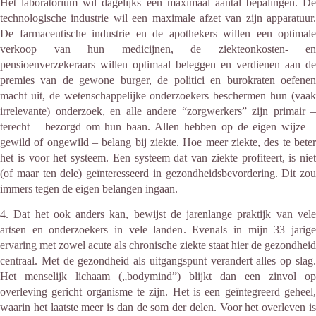
Het laboratorium wil dagelijks een maximaal aantal bepalingen. De
technologische industrie wil een maximale afzet van zijn apparatuur.
De farmaceutische industrie en de apothekers willen een optimale
verkoop van hun medicijnen, de ziekteonkosten- en
pensioenverzekeraars willen optimaal beleggen en verdienen aan de
premies van de gewone burger, de politici en burokraten oefenen
macht uit, de wetenschappelijke onderzoekers beschermen hun (vaak
irrelevante) onderzoek, en alle andere “zorgwerkers” zijn primair –
terecht – bezorgd om hun baan. Allen hebben op de eigen wijze –
gewild of ongewild – belang bij ziekte. Hoe meer ziekte, des te beter
het is voor het systeem. Een systeem dat van ziekte profiteert, is niet
(of maar ten dele) geïnteresseerd in gezondheidsbevordering. Dit zou
immers tegen de eigen belangen ingaan.
4. Dat het ook anders kan, bewijst de jarenlange praktijk van vele
artsen en onderzoekers in vele landen. Evenals in mijn 33 jarige
ervaring met zowel acute als chronische ziekte staat hier de gezondheid
centraal. Met de gezondheid als uitgangspunt verandert alles op slag.
Het menselijk lichaam („bodymind”) blijkt dan een zinvol op
overleving gericht organisme te zijn. Het is een geïntegreerd geheel,
waarin het laatste meer is dan de som der delen. Voor het overleven is