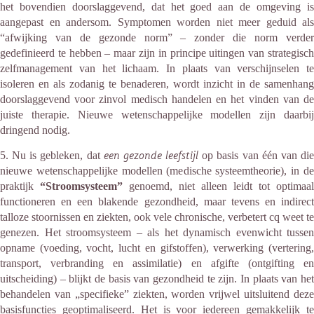
het bovendien doorslaggevend, dat het goed aan de omgeving is
aangepast en andersom. Symptomen worden niet meer geduid als
“afwijking van de gezonde norm” – zonder die norm verder
gedefinieerd te hebben – maar zijn in principe uitingen van strategisch
zelfmanagement van het lichaam. In plaats van verschijnselen te
isoleren en als zodanig te benaderen, wordt inzicht in de samenhang
doorslaggevend voor zinvol medisch handelen en het vinden van de
juiste therapie. Nieuwe wetenschappelijke modellen zijn daarbij
dringend nodig.
5. Nu is gebleken, dat
een gezonde leefstijl
op basis van één van di
nieuwe wetenschappelijke modellen (medische systeemtheorie), in de
praktijk
“Stroomsysteem”
genoemd, niet alleen leidt tot optimaal
functioneren en een blakende gezondheid, maar tevens en indirect
talloze stoornissen en ziekten, ook vele chronische, verbetert cq weet te
genezen. Het stroomsysteem – als het dynamisch evenwicht tussen
opname (voeding, vocht, lucht en gifstoffen), verwerking (vertering,
transport, verbranding en assimilatie) en afgifte (ontgifting en
uitscheiding) – blijkt de basis van gezondheid te zijn. In plaats van het
behandelen van „specifieke” ziekten, worden vrijwel uitsluitend deze
basisfuncties geoptimaliseerd. Het is voor iedereen gemakkelijk te