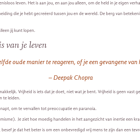
sloos leven. Het is aan jou, en aan jou alleen, om de held in je eigen verhaa
cheiding die je hebt gecreëerd tussen jou en de wereld. De berg van beteken
leen jij kunt lopen.
s van je leven
elfde oude manier te reageren, of je een gevangene van h
– Deepak Chopra
gemakkelijk. Vrijheid is iets dat je doet, niet wat je bent. Vrijheid is geen 
 te leiden.
snapt, om te vervallen tot preoccupatie en paranoia.
(extremisme). Je ziet hoe moedig handelen in het aangezicht van inertie een
, besef je dat het beter is om een onbevredigd vrij mens te zijn dan een tevr