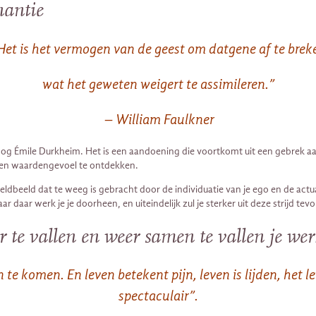
nantie
Het is het vermogen van de geest om datgene af te brek
wat het geweten weigert te assimileren.”
– William Faulkner
g Émile Durkheim. Het is een aandoening die voortkomt uit een gebrek aan mo
igen waardengevoel te ontdekken.
beeld dat te weeg is gebracht door de individuatie van je ego en de actualis
 daar werk je je doorheen, en uiteindelijk zul je sterker uit deze strijd te
 te vallen en weer samen te vallen je werk
 te komen. En leven betekent pijn, leven is lijden, het le
spectaculair”.