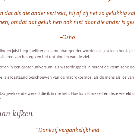
dat als die ander vertrekt, hij of zij net zo gelukkig z
n, omdat dat geluk hen ook niet door die ander is ge
-Osho
dingen juist begrijpelijker en samenhangender worden als je alleen bent. J
ualiseren van het ego en het ontplooien van de ziel.
rren in een groter universum, als waterdruppels in machtige kosmische oc
 als losstaand beschouwen van de macrokosmos, als de mens als los van de 
tzagwekkende wereld die ik in me heb. Hoe kan ik mezelf en deze wereld da
”
gaan kijken
“Dankzij vergankelijkheid