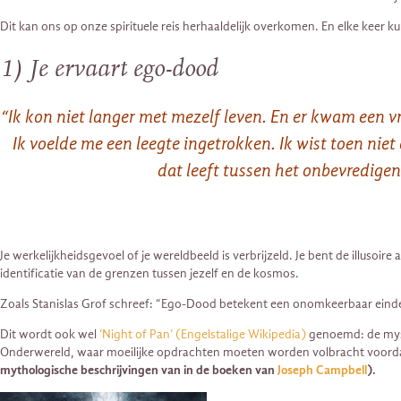
Dit kan ons op onze spirituele reis herhaaldelijk overkomen. En elke keer 
1) Je ervaart ego-dood
“Ik kon niet langer met mezelf leven. En er kwam een vra
Ik voelde me een leegte ingetrokken. Ik wist toen nie
dat leeft tussen het onbevredigend
Je werkelijkheidsgevoel of je wereldbeeld is verbrijzeld. Je bent de illusoi
identificatie van de grenzen tussen jezelf en de kosmos.
Zoals Stanislas Grof schreef: “Ego-Dood betekent een onomkeerbaar einde 
Dit wordt ook wel
‘Night of Pan’ (Engelstalige Wikipedia)
genoemd: de mysti
Onderwereld, waar moeilijke opdrachten moeten worden volbracht voordat
mythologische beschrijvingen van in de boeken van
Joseph Campbell
).