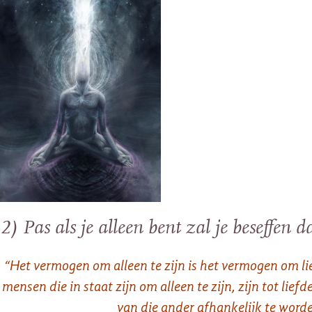
2) Pas als je alleen bent zal je beseffen d
“Het vermogen om alleen te zijn is het vermogen om lief
mensen die in staat zijn om alleen te zijn, zijn tot lie
van die ander afhankelijk te worde