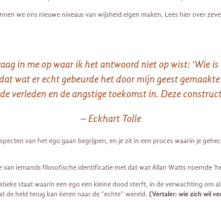
kunnen we ons nieuwe niveaus van wijsheid eigen maken. Lees hier over zeve
ag in me op waar ik het antwoord niet op wist: ‘Wie is di
t dat wat er echt gebeurde het door mijn geest gemaakte 
e verleden en de angstige toekomst in. Deze constructie 
– Eckhart Tolle
re aspecten van het ego gaan begrijpen, en je zit in een proces waarin je geh
van iemands filosofische identificatie met dat wat Allan Watts noemde ‘he
eke staat waarin een ego een kleine dood sterft, in de verwachting om als
 de held terug kan keren naar de “echte” wereld.
(Vertaler: wie zich wil v