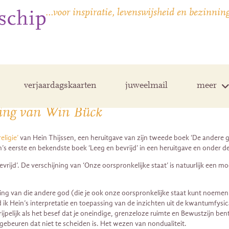
…voor inspiratie, levenswijsheid en bezinnin
verjaardagskaarten
juweelmail
meer
eking van Win Bück
eligie’
van Hein Thijssen, een heruitgave van zijn tweede boek ‘De andere god
’s eerste en bekendste boek ‘Leeg en bevrijd’ in een heruitgave en onder dez
evrijd’. De verschijning van ‘Onze oorspronkelijke staat’ is natuurlijk een
eving van die andere god (die je ook onze oorspronkelijke staat kunt noem
d ik Hein’s interpretatie en toepassing van de inzichten uit de kwantumfysi
elijk als het besef dat je oneindige, grenzeloze ruimte en Bewustzijn bent e
l gebeuren dat niet te scheiden is. Het wezen van nondualiteit.