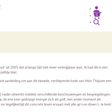
g
0
’ uit 2005 dat al lange tijd niet meer verkrijgbaar was. Ik had dit in een
elfde titel.
 mooie aanleiding om aan dit tweede, verdiepende boek van Hein Thijssen een
en) nader uitwerkt middels verschillende beschouwingen en bespiegelingen.
ca; de ene keer gedraagt energie zich als golf, een ander moment als
n tegelijkertijd dit concrete leven ervaart met alle up’s en down’s. Je bent