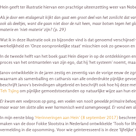
Hein geeft ter illustratie hiervan een prachtige uiteenzetting weer van Nobe
Als je door een etalageruit kijkt dan gaat een groot deel van het zonlicht dat va
ook als deeltjes, want die gaan niet door de ruit heen, maar botsen tegen het glas
materie en ‘niet-materie’ zijn? (p. 29)
Wat ik in deze illustratie ook zo bijzonder vind is dat genoemd verschijns
werkelijkheid en ‘Onze oorspronkelijke staat’ misschien ook zo gewoon en t
In de tweede helft van het boek gaat Hein dieper in op de ontdekkingen en i
proces van het ontmantelen van zijn ego, dat hij ‘het systeem’ noemt, maar 
Janov ontwikkelde in de jaren zestig en zeventig van de vorige eeuw de zgn
waarnam als samenballing en catharsis van alle onderdrukte pijnlijke gevoel
beschrijft Janov’s bevindingen uitgebreid en beschrijft ook hoe hij deze 
Teh Tsjing
om pijnlijke gemoedstoestanden op natuurlijke wijze aan hun ein
Er kwam een voelproces op gang, een voelen van nooit gevoelde primaire behoef
maar waar ten slotte alles weer harmonisch werd samengevoegd. Er vond een algeh
In mijn eerste blog
‘Herinneringen aan Hein’ (8 september 2017)
beschreef
maken van de door Fokke Slootstra in Nederland ontwikkelde ‘Tools for life
vermelding in die opsomming. Voor wie geïnteresseerd is in deze ‘lijfelijk