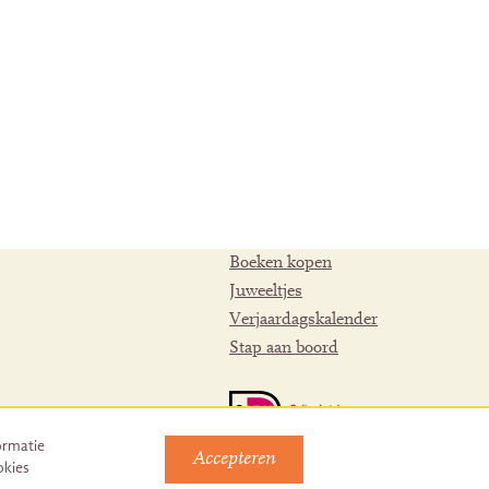
Boeken kopen
Juweeltjes
Verjaardagskalender
Stap aan boord
ormatie
Accepteren
okies