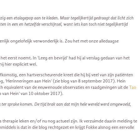
ezig een etalagepop aan te kleden. Maar tegelijkertijd gedraagt dat licht zich
en in een en hetzelfde verschijnsel, want iets kan toch niet tegelijkertijd
nlijk ongelofelijk verwonderlijk is. Zou het met onze alledaagse
et eerst noemt. In ‘Leeg en bevrijd’ had hij al verslag gedaan van het
j hier expliciet wel.
omstig, een hartverscheurende kreet die hij bij veel van zijn patiënten
blog, ‘Herinneringen aan Hein’ (zie blog van 8 september 2017). Hein
isch equivalent van de eeuwenoude observaties en raadgevingen uit de
Tao
ao van Hein’ van 10 oktober 2017).
s ter sprake komen. De tijd brak aan dat mijn hele wereld werd omgewoeld,
s therapie leken en/of nu nog actueel zijn. Ik verzuimde daarin melding te
iddels is dat in die blog rechtgezet en krijgt Fokke alsnog een eervolle