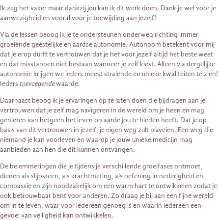
Ik zeg het vaker maar dankzij jou kan ik dit werk doen. Dank je wel voor je
aanwezigheid en vooral voor je toewijding aan jezelf!
Via de lessen beoog ik je te ondersteunen onderweg richting immer
groeiende geestelijke en aardse autonomie. Autonoom betekent voor mij
dat je erop durft te vertrouwen dat je het voor jezelf altijd het beste weet
en dat misstappen niet bestaan wanneer je zelf kiest. Alleen via dergelijke
autonomie krijgen we ieders meest stralende en unieke kwaliteiten te zien!
Ieders
toevoegende
waarde.
Daarnaast beoog ik je ervaringen op te laten doen die bijdragen aan je
vertrouwen dat je zelf mag navigeren in de wereld om je heen en mag
genieten van hetgeen het leven op aarde jou te bieden heeft. Dat je op
basis van dit vertrouwen in jezelf, je eigen weg zult plaveien. Een weg die
niemand je kan voorleven en waarop je jouw unieke medicijn mag
aanbieden aan hen die dit kunnen ontvangen.
De belemmeringen die je tijdens je verschillende groeifases ontmoet,
dienen als slijpsteen, als krachtmeting, als oefening in nederigheid en
compassie en zijn noodzakelijk om een warm hart te ontwikkelen zodat je
ook betrouwbaar bent voor anderen. Zo draag je bij aan een fijne wereld
om in te leven, waar voor iedereen genoeg is en waarin iedereen een
gevoel van veiligheid kan ontwikkelen.