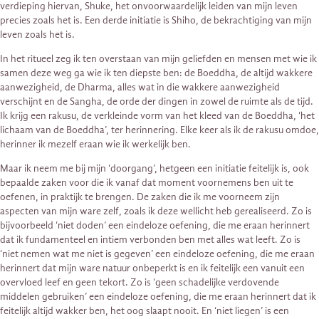
verdieping hiervan, Shuke, het onvoorwaardelijk leiden van mijn leven
precies zoals het is. Een derde initiatie is Shiho, de bekrachtiging van mijn
leven zoals het is.
In het ritueel zeg ik ten overstaan van mijn geliefden en mensen met wie ik
samen deze weg ga wie ik ten diepste ben: de Boeddha, de altijd wakkere
aanwezigheid, de Dharma, alles wat in die wakkere aanwezigheid
verschijnt en de Sangha, de orde der dingen in zowel de ruimte als de tijd.
Ik krijg een rakusu, de verkleinde vorm van het kleed van de Boeddha, ‘het
lichaam van de Boeddha’, ter herinnering. Elke keer als ik de rakusu omdoe,
herinner ik mezelf eraan wie ik werkelijk ben.
Maar ik neem me bij mijn ‘doorgang’, hetgeen een initiatie feitelijk is, ook
bepaalde zaken voor die ik vanaf dat moment voornemens ben uit te
oefenen, in praktijk te brengen. De zaken die ik me voorneem zijn
aspecten van mijn ware zelf, zoals ik deze wellicht heb gerealiseerd. Zo is
bijvoorbeeld ‘niet doden’ een eindeloze oefening, die me eraan herinnert
dat ik fundamenteel en intiem verbonden ben met alles wat leeft. Zo is
‘niet nemen wat me niet is gegeven’ een eindeloze oefening, die me eraan
herinnert dat mijn ware natuur onbeperkt is en ik feitelijk een vanuit een
overvloed leef en geen tekort. Zo is ‘geen schadelijke verdovende
middelen gebruiken’ een eindeloze oefening, die me eraan herinnert dat ik
feitelijk altijd wakker ben, het oog slaapt nooit. En ‘niet liegen’ is een