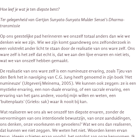
Hoe leef je wat je ten diepste bent?
Ter gelegenheid van Gertjan Sunyata-Sunyata Mulder Sensei’s Dharma-
transmissie
Op ons geestelijke pad herinneren we onszelf totaal anders dan wie we
denken wie we zijn. Wie we zijn komt gaandeweg ons zelfonderzoek in
een volstrekt ander licht te staan door de realisatie van ons ware zelf. Ons
ware zelf is het zelf dat echt is, dat we aan den lijve ervaren en niet iets,
wat we van onszelf hebben gemaakt.
De realisatie van ons ware zelf is een numineuze ervaring, zoals Tjeu van
den Berk het in navolging van C.G. Jung heeft genoemd in zijn boek ‘Het
numineuze’ (Uitgeverij Meinema, 2005). We kunnen ook zeggen: ze is een
mystieke ervaring, een non-duale ervaring, of een sacrale ervaring, een
ervaring van het gans andere, voorbij mijn willen en weten, een
‘buitenplaats’ (Grieks: sak) waar ik nooit bij kan.
Wat realiseren we ons als we onszelf ten diepste ervaren, zonder de
vervormingen van ons intentionele bewustzijn, van onze aanduidingen,
ons denken, onze voorkeuren en gevoelens? Wat we ons dan realiseren,
dat kunnen we niet zeggen. We weten het niet. Woorden keren ervan
terug, ideeën schieten eraan voorbij, het ontglipt aan onze kenvormen. Ik