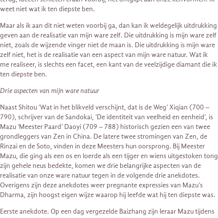
weet niet wat ik ten diepste ben.
Maar als ik aan dit niet weten voorbij ga, dan kan ik weldegelijk uitdrukking
geven aan de realisatie van mijn ware zelf. Die uitdrukking is mijn ware zelf
niet, zoals de wijzende vinger niet de maan is. Die uitdrukking is mijn ware
zelf niet, het is de realisatie van een aspect van mijn ware natuur. Wat ik
me realiseer, is slechts een facet, een kant van de veelzijdige diamant die ik
ten diepste ben.
Drie aspecten van mijn ware natuur
Naast Shitou ‘Wat in het blikveld verschijnt, dat is de Weg’ Xiqian (700 –
790), schrijver van de Sandokai, ‘De identiteit van veelheid en eenheid’, is
Mazu ‘Meester Paard’ Daoyi (709 – 788) historisch gezien een van twee
grondleggers van Zen in China. De latere twee stromingen van Zen, de
Rinzai en de Soto, vinden in deze Meesters hun oorsprong. Bij Meester
Mazu, die ging als een os en loerde als een tijger en wiens uitgestoken tong
zijn gehele neus bedekte, komen we drie belangrijke aspecten van de
realisatie van onze ware natuur tegen in de volgende drie anekdotes.
Overigens zijn deze anekdotes weer pregnante expressies van Mazu’s
Dharma, zijn hoogst eigen wijze waarop hij leefde wat hij ten diepste was.
Eerste anekdote. Op een dag vergezelde Baizhang zijn leraar Mazu tijdens