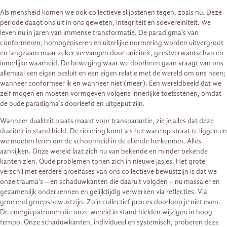
Als mensheid komen we ook collectieve slijpstenen tegen, zoals nu. Deze
periode daagt ons uit in ons geweten, integriteit en soevereiniteit. We
leven nu in jaren van immense transformatie. De paradigma’s van
conformeren, homogeniseren en uiterlijke normering worden uitvergroot
en langzaam maar zeker vervangen door uniciteit, geestverwantschap en
innerlijke waarheid. De beweging waar we doorheen gaan vraagt van ons
allemaal een eigen besluit en een eigen relatie met de wereld om ons heen;
wanneer conformeer ik en wanneer niet (meer). Een wereldbeeld dat we
zelf mogen en moeten vormgeven volgens innerlijke toetsstenen, omdat
de oude paradigma’s doorleefd en uitgeput zijn.
Wanneer dualiteit plaats maakt voor transparantie, zie je alles dat deze
dualiteit in stand hield. De riolering komt als het ware op straat te liggen en
we moeten leren om de schoonheid in de ellende herkennen. Alles
aankijken. Onze wereld laat zich nu van bekende en minder bekende
kanten zien. Oude problemen tonen zich in nieuwe jasjes. Het grote
verschil met eerdere groeifases van ons collectieve bewustzijn is dat we
onze trauma’s – en schaduwkanten die daaruit volgden – nu massaler en
gezamenlijk onderkennen en gelijktijdig verwerken via reflecties. Via
groeiend groepsbewustzijn. Zo’n collectief proces doorloop je niet even.
De energiepatronen die onze wereld in stand hielden wijzigen in hoog
tempo. Onze schaduwkanten, individueel en systemisch, proberen deze