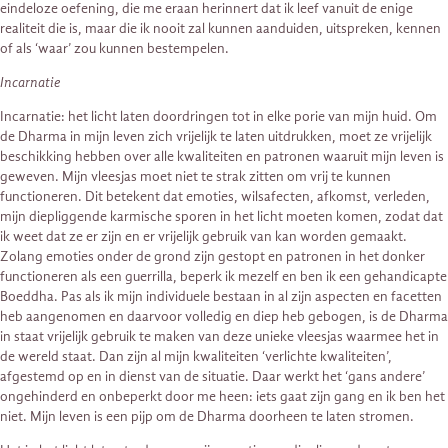
eindeloze oefening, die me eraan herinnert dat ik leef vanuit de enige
realiteit die is, maar die ik nooit zal kunnen aanduiden, uitspreken, kennen
of als ‘waar’ zou kunnen bestempelen.
Incarnatie
Incarnatie: het licht laten doordringen tot in elke porie van mijn huid. Om
de Dharma in mijn leven zich vrijelijk te laten uitdrukken, moet ze vrijelijk
beschikking hebben over alle kwaliteiten en patronen waaruit mijn leven is
geweven. Mijn vleesjas moet niet te strak zitten om vrij te kunnen
functioneren. Dit betekent dat emoties, wilsafecten, afkomst, verleden,
mijn diepliggende karmische sporen in het licht moeten komen, zodat dat
ik weet dat ze er zijn en er vrijelijk gebruik van kan worden gemaakt.
Zolang emoties onder de grond zijn gestopt en patronen in het donker
functioneren als een guerrilla, beperk ik mezelf en ben ik een gehandicapte
Boeddha. Pas als ik mijn individuele bestaan in al zijn aspecten en facetten
heb aangenomen en daarvoor volledig en diep heb gebogen, is de Dharma
in staat vrijelijk gebruik te maken van deze unieke vleesjas waarmee het in
de wereld staat. Dan zijn al mijn kwaliteiten ‘verlichte kwaliteiten’,
afgestemd op en in dienst van de situatie. Daar werkt het ‘gans andere’
ongehinderd en onbeperkt door me heen: iets gaat zijn gang en ik ben het
niet. Mijn leven is een pijp om de Dharma doorheen te laten stromen.