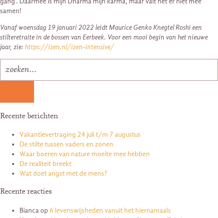
gang’. Daarmee is mijn Dharma mijn karma, maar valt het er niet mee
samen!
Vanaf woensdag 19 januari 2022 leidt Maurice Genko Knegtel Roshi een
stilteretraite in de bossen van Eerbeek. Voor een mooi begin van het nieuwe
jaar, zie:
https://izen.nl/izen-intensive/
Recente berichten
Vakantievertraging 24 juli t/m 7 augustus
De stilte tussen vaders en zonen
Waar boeren van nature moeite mee hebben
De realiteit breekt
Wat doet angst met de mens?
Recente reacties
Bianca
op
6 levenswijsheden vanuit het hiernamaals