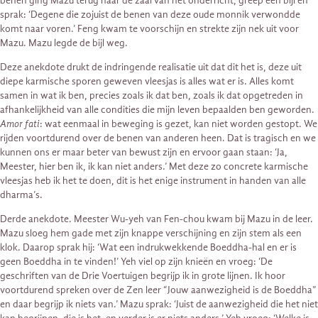
benen ging Mazu terug naar de zaal van het onderricht, greep een bijl en
sprak: ‘Degene die zojuist de benen van deze oude monnik verwondde
komt naar voren.’ Feng kwam te voorschijn en strekte zijn nek uit voor
Mazu. Mazu legde de bijl weg.
Deze anekdote drukt de indringende realisatie uit dat dit het is, deze uit
diepe karmische sporen geweven vleesjas is alles wat er is. Alles komt
samen in wat ik ben, precies zoals ik dat ben, zoals ik dat opgetreden in
afhankelijkheid van alle condities die mijn leven bepaalden ben geworden.
Amor fati
: wat eenmaal in beweging is gezet, kan niet worden gestopt. We
rijden voortdurend over de benen van anderen heen. Dat is tragisch en we
kunnen ons er maar beter van bewust zijn en ervoor gaan staan: ‘Ja,
Meester, hier ben ik, ik kan niet anders.’ Met deze zo concrete karmische
vleesjas heb ik het te doen, dit is het enige instrument in handen van alle
dharma’s.
Derde anekdote. Meester Wu-yeh van Fen-chou kwam bij Mazu in de leer.
Mazu sloeg hem gade met zijn knappe verschijning en zijn stem als een
klok. Daarop sprak hij: ‘Wat een indrukwekkende Boeddha-hal en er is
geen Boeddha in te vinden!’ Yeh viel op zijn knieën en vroeg: ‘De
geschriften van de Drie Voertuigen begrijp ik in grote lijnen. Ik hoor
voortdurend spreken over de Zen leer “Jouw aanwezigheid is de Boeddha”
en daar begrijp ik niets van.’ Mazu sprak: ‘Juist de aanwezigheid die het niet