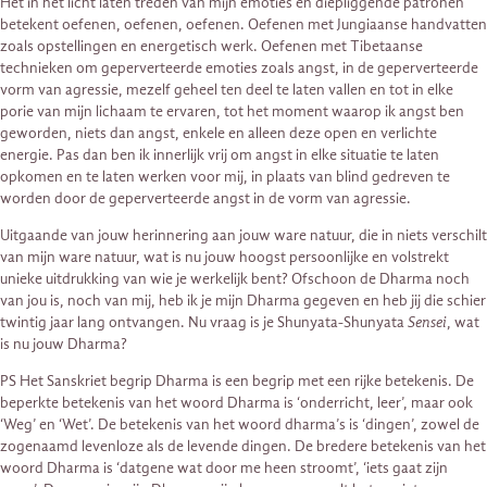
Het in het licht laten treden van mijn emoties en diepliggende patronen
betekent oefenen, oefenen, oefenen. Oefenen met Jungiaanse handvatten
zoals opstellingen en energetisch werk. Oefenen met Tibetaanse
technieken om geperverteerde emoties zoals angst, in de geperverteerde
vorm van agressie, mezelf geheel ten deel te laten vallen en tot in elke
porie van mijn lichaam te ervaren, tot het moment waarop ik angst ben
geworden, niets dan angst, enkele en alleen deze open en verlichte
energie. Pas dan ben ik innerlijk vrij om angst in elke situatie te laten
opkomen en te laten werken voor mij, in plaats van blind gedreven te
worden door de geperverteerde angst in de vorm van agressie.
Uitgaande van jouw herinnering aan jouw ware natuur, die in niets verschilt
van mijn ware natuur, wat is nu jouw hoogst persoonlijke en volstrekt
unieke uitdrukking van wie je werkelijk bent? Ofschoon de Dharma noch
van jou is, noch van mij, heb ik je mijn Dharma gegeven en heb jij die schier
twintig jaar lang ontvangen. Nu vraag is je Shunyata-Shunyata
Sensei
, wat
is nu jouw Dharma?
PS Het Sanskriet begrip Dharma is een begrip met een rijke betekenis. De
beperkte betekenis van het woord Dharma is ‘onderricht, leer’, maar ook
‘Weg’ en ‘Wet’. De betekenis van het woord dharma’s is ‘dingen’, zowel de
zogenaamd levenloze als de levende dingen. De bredere betekenis van het
woord Dharma is ‘datgene wat door me heen stroomt’, ‘iets gaat zijn