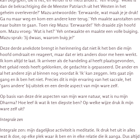
kan begrijpen, die is het, en verder is er niets anders.’ Yeh vroeg: ‘Welke is
dan de bekrachtiging die de Meester Patriarch uit het Westen in het
geheim overleverde?’ Mazu antwoordde: ‘Eerwaarde, wat maak je je druk!
Ga nu maar weg en kom een andere keer terug.’ Yeh maakte aanstalten om
naar buiten te gaan. Toen riep Mazu: ‘Eerwaarde!’ Yeh draaide zijn hoofd
om. Mazu vroeg: ‘Wat is het?’ Yeh ontwaakte en maakte een volle buiging.
Mazu sprak: ‘Jij dwaas, waarom buig je?’
Deze derde anekdote brengt in herinnering dat niet ik het ben die mijn
hoofd omdraait en reageert, maar dat er iets anders door me heen werkt.
Ik kom altijd te laat. Ik arriveer als de handeling al heeft plaatsgevonden,
het geluid reeds heeft geklonken, de gedachte is gepasseerd. De ander en
al het andere zijn al binnen nog voordat ik ‘Ik’ kan zeggen. Iets gaat zijn
gang en ik ben het niet. Precies dit is mijn ervaring van het sacrale, het
‘gans andere’ bij uitstek en een derde aspect van mijn ware zelf.
Op basis van deze drie aspecten van mijn ware natuur, wat is nu mijn
Dharma? Hoe leef ik wat ik ten diepste ben? Op welke wijze druk ik mijn
ware zelf uit?
Integrale zen
Integrale zen: mijn dagelijkse activiteit is meditatie. Ik druk het uit in alles
wat ik doe, op elke plek waar ik ben en in elke relatie die ik aanga. Dus altijd