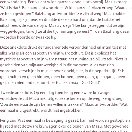
een wandeling. Een vlucht wilde ganzen vloog juist voorbij. Mazu vroeg:
‘Wat is dat?’ Baizhang antwoordde: ‘Wilde ganzen’. Mazu vroeg: ‘Waar zijn
ze heen gevlogen?’ Baizhang antwoordde: ‘Ze zijn al weg.’ Mazu pakte
Baizhang bij zijn neus en draaide deze zo hard om, dat de laatste het
uitschreeuwde van de pijn. Mazu vroeg: ‘Hoe kun je zeggen dat ze zijn
weggevlogen, terwijl ze al die tijd hier zijn geweest?’ Toen Baizhang deze
woorden hoorde ontwaakte hij.
Deze anekdote drukt de fundamentele verbondenheid en intimiteit met
alles wat is als een aspect van mijn ware zelf uit. Dit is expliciet het
mystieke aspect van mijn ware natuur, het numineuze bij uitstek. Niets is
gescheiden van mijn aanwezigheid in dit moment. Alles wat zich
voordoet, verschijnt in mijn aanwezigheid, hier, in dit beperkte lijf. Er is
geen buiten en geen binnen, geen komen, geen gaan, geen gans, geen
geluid en niemand die hoort, er is alleen maar ‘Gak! Gak!’
Tweede anekdote. Op een dag toen Feng een zware kruiwagen
voortduwde zat Mazu met uitgestrekte benen op de weg. Feng vroeg:
‘Zou de eerwaarde zijn benen willen intrekken?’ Mazu antwoordde: ‘Wat
eenmaal is uitgestrekt, wordt niet ingetrokken.’
Feng zei: ‘Wat eenmaal in beweging is gezet, kan niet worden gestopt’ en
hij reed met de zware kruiwagen over de benen van Mazu. Met gewonde