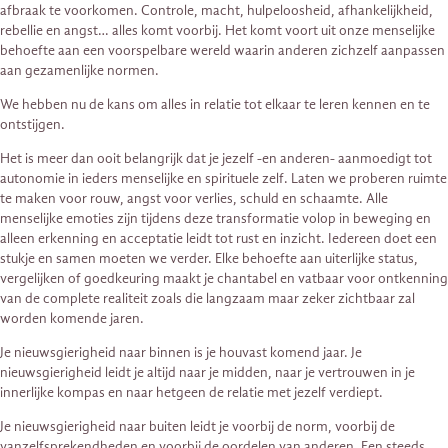
afbraak te voorkomen. Controle, macht, hulpeloosheid, afhankelijkheid,
rebellie en angst… alles komt voorbij. Het komt voort uit onze menselijke
behoefte aan een voorspelbare wereld waarin anderen zichzelf aanpassen
aan gezamenlijke normen.
We hebben nu de kans om alles in relatie tot elkaar te leren kennen en te
ontstijgen.
Het is meer dan ooit belangrijk dat je jezelf -en anderen- aanmoedigt tot
autonomie in ieders menselijke en spirituele zelf. Laten we proberen ruimte
te maken voor rouw, angst voor verlies, schuld en schaamte. Alle
menselijke emoties zijn tijdens deze transformatie volop in beweging en
alleen erkenning en acceptatie leidt tot rust en inzicht. Iedereen doet een
stukje en samen moeten we verder. Elke behoefte aan uiterlijke status,
vergelijken of goedkeuring maakt je chantabel en vatbaar voor ontkenning
van de complete realiteit zoals die langzaam maar zeker zichtbaar zal
worden komende jaren.
Je nieuwsgierigheid naar binnen is je houvast komend jaar. Je
nieuwsgierigheid leidt je altijd naar je midden, naar je vertrouwen in je
innerlijke kompas en naar hetgeen de relatie met jezelf verdiept.
Je nieuwsgierigheid naar buiten leidt je voorbij de norm, voorbij de
vanzelfsprekendheden en voorbij de oordelen van anderen. Een steeds