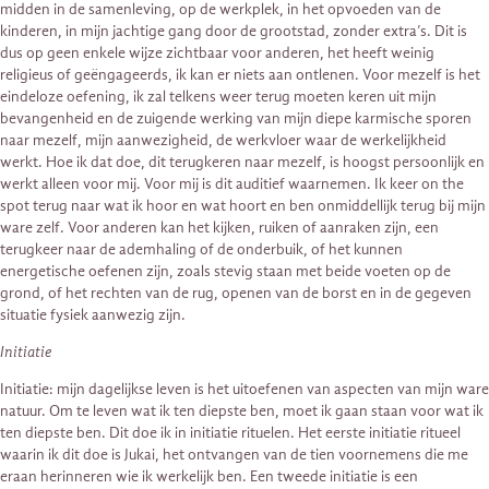
midden in de samenleving, op de werkplek, in het opvoeden van de
kinderen, in mijn jachtige gang door de grootstad, zonder extra’s. Dit is
dus op geen enkele wijze zichtbaar voor anderen, het heeft weinig
religieus of geëngageerds, ik kan er niets aan ontlenen. Voor mezelf is het
eindeloze oefening, ik zal telkens weer terug moeten keren uit mijn
bevangenheid en de zuigende werking van mijn diepe karmische sporen
naar mezelf, mijn aanwezigheid, de werkvloer waar de werkelijkheid
werkt. Hoe ik dat doe, dit terugkeren naar mezelf, is hoogst persoonlijk en
werkt alleen voor mij. Voor mij is dit auditief waarnemen. Ik keer on the
spot terug naar wat ik hoor en wat hoort en ben onmiddellijk terug bij mijn
ware zelf. Voor anderen kan het kijken, ruiken of aanraken zijn, een
terugkeer naar de ademhaling of de onderbuik, of het kunnen
energetische oefenen zijn, zoals stevig staan met beide voeten op de
grond, of het rechten van de rug, openen van de borst en in de gegeven
situatie fysiek aanwezig zijn.
Initiatie
Initiatie: mijn dagelijkse leven is het uitoefenen van aspecten van mijn ware
natuur. Om te leven wat ik ten diepste ben, moet ik gaan staan voor wat ik
ten diepste ben. Dit doe ik in initiatie rituelen. Het eerste initiatie ritueel
waarin ik dit doe is Jukai, het ontvangen van de tien voornemens die me
eraan herinneren wie ik werkelijk ben. Een tweede initiatie is een