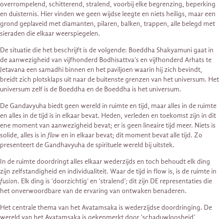
overrompelend, schitterend, stralend, voorbij elke begrenzing, beperking
en duisternis. Hier vinden we geen wijdse leegte en niets heiligs, maar een
grond geplaveid met diamanten, pilaren, balken, trappen, alle belegd met
sieraden die elkaar weerspiegelen.
De situatie die het beschrijft is de volgende: Boeddha Shakyamuni gaat in
de aanwezigheid van vijfhonderd Bodhisattva’s en vijfhonderd Arhats te
Jetavana een samadhi binnen en het paviljoen waarin hij zich bevindt,
breidt zich plotsklaps uit naar de buitenste grenzen van het universum. Het
universum zelf is de Boeddha en de Boeddha is het universum.
De Gandavyuha biedt geen wereld in ruimte en tijd, maar alles in de ruimte
en alles in de tijd is in elkaar bevat. Heden, verleden en toekomst zijn in dit
ene moment van aanwezigheid bevat; er is geen lineaire tijd meer. Niets is
solide, alles is in
flow
en in elkaar bevat; dit moment bevat alle tijd. Zo
presenteert de Gandhavyuha de spirituele wereld bij uitstek.
In de ruimte doordringt alles elkaar wederzijds en toch behoudt elk ding
zijn zelfstandigheid en individualiteit. Waar de tijd in flow is, is de ruimte in
fusion
. Elk ding is ‘doorzichtig’ en ‘stralend’; dit zijn DE representaties die
het onverwoordbare van de ervaring van ontwaken benaderen.
Het centrale thema van het Avatamsaka is wederzijdse doordringing. De
wereld van het Avatamsaka is gekenmerkt door ‘schaduwloosheid’