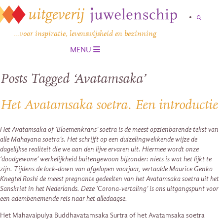
…voor inspiratie, levenswijsheid en bezinning
MENU
Posts Tagged ‘Avatamsaka’
Het Avatamsaka soetra. Een introductie
Het Avatamsaka of ‘Bloemenkrans’ soetra is de meest opzienbarende tekst van
alle Mahayana soetra’s. Het schrijft op een duizelingwekkende wijze de
dagelijkse realiteit die we aan den lijve ervaren uit. Hiermee wordt onze
‘doodgewone’ werkelijkheid buitengewoon bijzonder: niets is wat het lijkt te
zijn. Tijdens de lock-down van afgelopen voorjaar, vertaalde Maurice Genko
Knegtel Roshi de meest pregnante gedeelten van het Avatamsaka soetra uit het
Sanskriet in het Nederlands. Deze ‘Corona-vertaling’ is ons uitgangspunt voor
een adembenemende reis naar het alledaagse.
Het Mahavaipulya Buddhavatamsaka Surtra of het Avatamsaka soetra