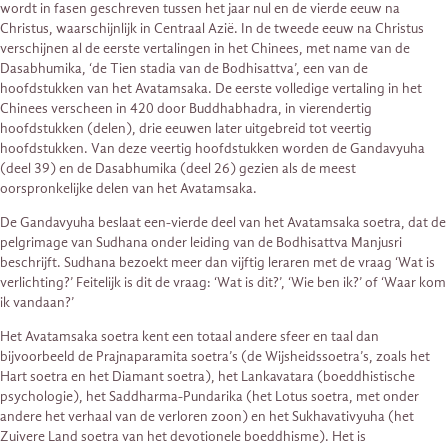
wordt in fasen geschreven tussen het jaar nul en de vierde eeuw na
Christus, waarschijnlijk in Centraal Azië. In de tweede eeuw na Christus
verschijnen al de eerste vertalingen in het Chinees, met name van de
Dasabhumika, ‘de Tien stadia van de Bodhisattva’, een van de
hoofdstukken van het Avatamsaka. De eerste volledige vertaling in het
Chinees verscheen in 420 door Buddhabhadra, in vierendertig
hoofdstukken (delen), drie eeuwen later uitgebreid tot veertig
hoofdstukken. Van deze veertig hoofdstukken worden de Gandavyuha
(deel 39) en de Dasabhumika (deel 26) gezien als de meest
oorspronkelijke delen van het Avatamsaka.
De Gandavyuha beslaat een-vierde deel van het Avatamsaka soetra, dat de
pelgrimage van Sudhana onder leiding van de Bodhisattva Manjusri
beschrijft. Sudhana bezoekt meer dan vijftig leraren met de vraag ‘Wat is
verlichting?’ Feitelijk is dit de vraag: ‘Wat is dit?’, ‘Wie ben ik?’ of ‘Waar kom
ik vandaan?’
Het Avatamsaka soetra kent een totaal andere sfeer en taal dan
bijvoorbeeld de Prajnaparamita soetra’s (de Wijsheidssoetra’s, zoals het
Hart soetra en het Diamant soetra), het Lankavatara (boeddhistische
psychologie), het Saddharma-Pundarika (het Lotus soetra, met onder
andere het verhaal van de verloren zoon) en het Sukhavativyuha (het
Zuivere Land soetra van het devotionele boeddhisme). Het is