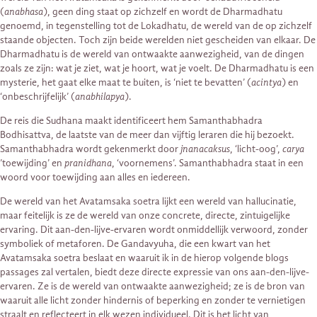
(
anabhasa
), geen ding staat op zichzelf en wordt de Dharmadhatu
genoemd, in tegenstelling tot de Lokadhatu, de wereld van de op zichzelf
staande objecten. Toch zijn beide werelden niet gescheiden van elkaar. De
Dharmadhatu is de wereld van ontwaakte aanwezigheid, van de dingen
zoals ze zijn: wat je ziet, wat je hoort, wat je voelt. De Dharmadhatu is een
mysterie, het gaat elke maat te buiten, is ‘niet te bevatten’ (
acintya
) en
‘onbeschrijfelijk’ (
anabhilapya
).
De reis die Sudhana maakt identificeert hem Samanthabhadra
Bodhisattva, de laatste van de meer dan vijftig leraren die hij bezoekt.
Samanthabhadra wordt gekenmerkt door
jnanacaksus
, ‘licht-oog’,
carya
’toewijding’ en
pranidhana
, ‘voornemens’. Samanthabhadra staat in een
woord voor toewijding aan alles en iedereen.
De wereld van het Avatamsaka soetra lijkt een wereld van hallucinatie,
maar feitelijk is ze de wereld van onze concrete, directe, zintuigelijke
ervaring. Dit aan-den-lijve-ervaren wordt onmiddellijk verwoord, zonder
symboliek of metaforen. De Gandavyuha, die een kwart van het
Avatamsaka soetra beslaat en waaruit ik in de hierop volgende blogs
passages zal vertalen, biedt deze directe expressie van ons aan-den-lijve-
ervaren. Ze is de wereld van ontwaakte aanwezigheid; ze is de bron van
waaruit alle licht zonder hindernis of beperking en zonder te vernietigen
straalt en reflecteert in elk wezen individueel. Dit is het licht van