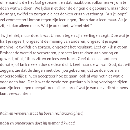
of iemand is die het
laat
gebeuren, en dat maakt ons volkomen vrij om te
doen wat we doen. We lijden niet door de dingen die gebeuren, maar door
de angst, twijfel en zorgen die het denken er aan vasthangt. “Als je loopt”,
zei zenmeester Unmon tegen zijn leerlingen, “loop dan alleen maar. Als je
zit, zit dan alleen maar. Wat je ook doet, wiebel niet.”
Twijfel niet, maar doe, is wat Unmon tegen zijn leerlingen zegt. Doe wat je
hart je ingeeft, ongeacht de mening van anderen, ongeacht je eigen
mening, je twijfels en zorgen, ongeacht het resultaat. Leef en kijk niet om.
Probeer de wereld te verbeteren, probeer iets te doen aan oorlog en
geweld, of blijf thuis zitten en lees een boek. Geef de collectant een
donatie, of knik nee en doe de deur dicht. Leef naar de wil van God, dat wil
zeggen, zie dat de dingen niet door jou gebeuren, dat ze doelloos en
onpersoonlijk zijn, en accepteer hoe ze gaan, ook al was het niet wat je
voor ogen had. Dat is wat de zesde zen-patriarch in lang vervlogen tijden
aan zijn leerlingen meegaf toen hij beschreef wat je van de verlichte mens
kunt verwachten:
Kalm en verheven staat hij boven rechtvaardigheid;
nobel en onbewogen doet hij niemand kwaad;