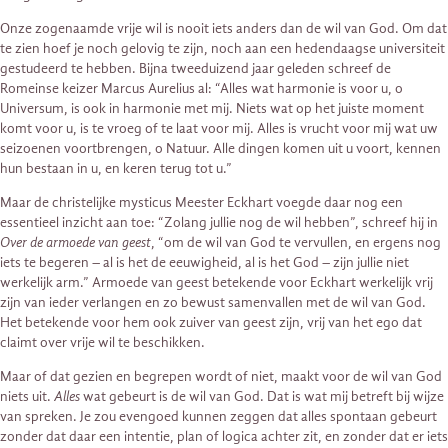
Onze zogenaamde vrije wil is nooit iets anders dan de wil van God. Om dat
te zien hoef je noch gelovig te zijn, noch aan een hedendaagse universiteit
gestudeerd te hebben. Bijna tweeduizend jaar geleden schreef de
Romeinse keizer Marcus Aurelius al: “Alles wat harmonie is voor u, o
Universum, is ook in harmonie met mij. Niets wat op het juiste moment
komt voor u, is te vroeg of te laat voor mij. Alles is vrucht voor mij wat uw
seizoenen voortbrengen, o Natuur. Alle dingen komen uit u voort, kennen
hun bestaan in u, en keren terug tot u.”
Maar de christelijke mysticus Meester Eckhart voegde daar nog een
essentieel inzicht aan toe: “Zolang jullie nog de wil hebben”, schreef hij in
Over de armoede van geest
, “om de wil van God te vervullen, en ergens nog
iets te begeren – al is het de eeuwigheid, al is het God – zijn jullie niet
werkelijk arm.” Armoede van geest betekende voor Eckhart werkelijk vrij
zijn van ieder verlangen en zo bewust samenvallen met de wil van God.
Het betekende voor hem ook zuiver van geest zijn, vrij van het ego dat
claimt over vrije wil te beschikken.
Maar of dat gezien en begrepen wordt of niet, maakt voor de wil van God
niets uit.
Alles
wat gebeurt is de wil van God. Dat is wat mij betreft bij wijze
van spreken. Je zou evengoed kunnen zeggen dat alles spontaan gebeurt
zonder dat daar een intentie, plan of logica achter zit, en zonder dat er iets