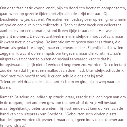
Om onze fascinatie voor ellende, pijn en dood een beetje te compenseren,
gaan we er op gezette tijden met zijn allen de strijd mee aan. Op
bescheiden wijze, dat wel. We maken een bedrag over op een gironummer
of gooien een duit in een collectebus. Toen er deze week een collectant
aanbelde voor een donatie, stond ik een tijdje te aarzelen. Het was een
gênant moment. De collectant keek me vriendelijk en hoopvol aan, maar
ik kwam niet in beweging. De intentie om te geven was er (althans, die
kwam als gedachte langs), maar er gebeurde niets. Eigenlijk had ik willen
zeggen: ‘Ik wacht op een impuls om te geven, maar die komt niet.’ Zo’n
uitspraak valt echter zo buiten de sociaal aanvaarde kaders dat hij
hoogstwaarschijnlijk niet of verkeerd begrepen zou worden. De collectant
zou denken dat hij met een malloot van doen had. Uiteindelijk schudde ik
‘nee’ met mijn hoofd terwijl ik er een schuldig gezicht bij trok.
Teleurgesteld draaide de collectant zich om en ging hij op weg naar de
buren.
Ramesh Balsekar, de Indiase spirituele leraar, raadde zijn leerlingen aan om
in de omgang met anderen gewoon te doen alsof de vrije wil bestaat,
maar tegelijkertijd beter te weten. Hij illustreerde dat keer op keer aan de
hand van een uitspraak van Boeddha: “Gebeurtenissen vinden plaats,
handelingen worden uitgevoerd, maar er ligt geen individuele doener aan
ten grondslag.”