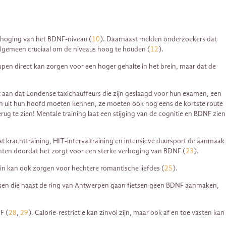
erhoging van het BDNF-niveau (
10
). Daarnaast melden onderzoekers dat
algemeen cruciaal om de niveaus hoog te houden (
12
).
pen direct kan zorgen voor een hoger gehalte in het brein, maar dat de
 aan dat Londense taxichauffeurs die zijn geslaagd voor hun examen, een
leen uit hun hoofd moeten kennen, ze moeten ook nog eens de kortste route
ug te zien! Mentale training laat een stijging van de cognitie en BDNF zien
t krachttraining, HIT-intervaltraining en intensieve duursport de aanmaak
centen doordat het zorgt voor een sterke verhoging van BDNF (
23
).
ein kan ook zorgen voor hechtere romantische liefdes (
25
).
sen die naast de ring van Antwerpen gaan fietsen geen BDNF aanmaken,
F (
28
,
29
). Calorie-restrictie kan zinvol zijn, maar ook af en toe vasten kan