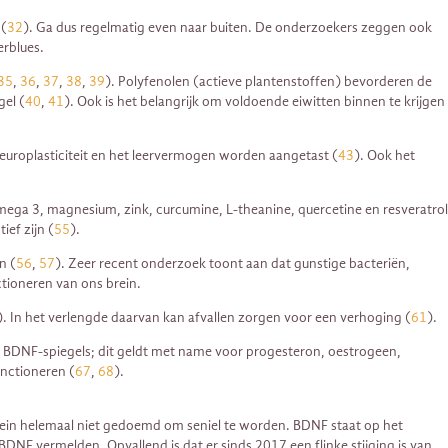
 (
32
). Ga dus regelmatig even naar buiten. De onderzoekers zeggen ook
erblues.
35
,
36
,
37
,
38
,
39
). Polyfenolen (actieve plantenstoffen) bevorderen de
gel (
40
,
41
). Ook is het belangrijk om voldoende eiwitten binnen te krijgen
europlasticiteit en het leervermogen worden aangetast (
43
). Ook het
ga 3, magnesium, zink, curcumine, L-theanine, quercetine en resveratrol
ief zijn (
55
).
n (
56
,
57
). Zeer recent onderzoek toont aan dat gunstige bacteriën,
ctioneren van ons brein.
). In het verlengde daarvan kan afvallen zorgen voor een verhoging (
61
).
e BDNF-spiegels; dit geldt met name voor progesteron, oestrogeen,
nctioneren (
67
,
68
).
 brein helemaal niet gedoemd om seniel te worden. BDNF staat op het
F vermelden. Opvallend is dat er sinds 2017 een flinke stijging is van