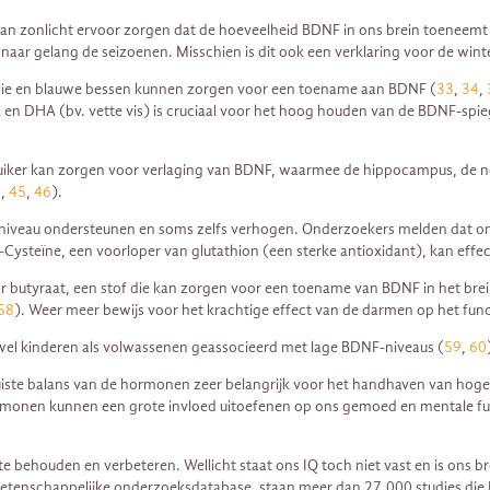
an zonlicht ervoor zorgen dat de hoeveelheid BDNF in ons brein toeneemt
l naar gelang de seizoenen. Misschien is dit ook een verklaring voor de wint
folie en blauwe bessen kunnen zorgen voor een toename aan BDNF (
33
,
34
,
en DHA (bv. vette vis) is cruciaal voor het hoog houden van de BDNF-spie
e suiker kan zorgen voor verlaging van BDNF, waarmee de hippocampus, de n
4
,
45
,
46
).
iveau ondersteunen en soms zelfs verhogen. Onderzoekers melden dat ome
Cysteïne, een voorloper van glutathion (een sterke antioxidant), kan effect
 butyraat, een stof die kan zorgen voor een toename van BDNF in het brei
58
). Weer meer bewijs voor het krachtige effect van de darmen op het fun
el kinderen als volwassenen geassocieerd met lage BDNF-niveaus (
59
,
60
juiste balans van de hormonen zeer belangrijk voor het handhaven van hog
rmonen kunnen een grote invloed uitoefenen op ons gemoed en mentale fu
te behouden en verbeteren. Wellicht staat ons IQ toch niet vast en is ons
enschappelijke onderzoeksdatabase, staan meer dan 27.000 studies die BDN