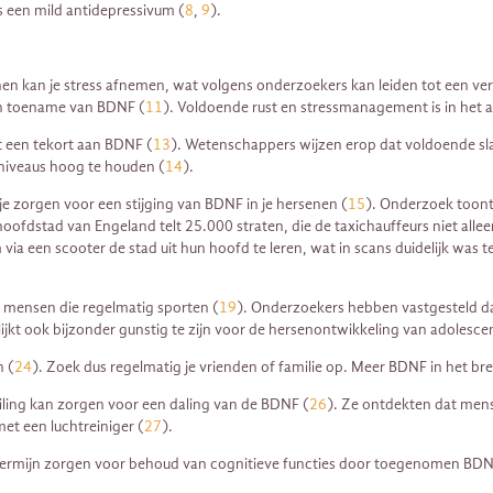
s een mild antidepressivum (
8
,
9
).
en kan je stress afnemen, wat volgens onderzoekers kan leiden tot een v
een toename van BDNF (
11
). Voldoende rust en stressmanagement is in het 
t een tekort aan BDNF (
13
). Wetenschappers wijzen erop dat voldoende sla
niveaus hoog te houden (
14
).
je zorgen voor een stijging van BDNF in je hersenen (
15
). Onderzoek toont
hoofdstad van Engeland telt 25.000 straten, die de taxichauffeurs niet al
 een scooter de stad uit hun hoofd te leren, wat in scans duidelijk was ter
 mensen die regelmatig sporten (
19
). Onderzoekers hebben vastgesteld da
lijkt ook bijzonder gunstig te zijn voor de hersenontwikkeling van adoles
n (
24
). Zoek dus regelmatig je vrienden of familie op. Meer BDNF in het br
ling kan zorgen voor een daling van de BDNF (
26
). Ze ontdekten dat men
et een luchtreiniger (
27
).
p termijn zorgen voor behoud van cognitieve functies door toegenomen BDN