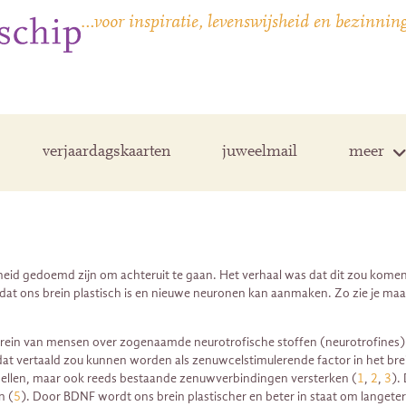
…voor inspiratie, levenswijsheid en bezinnin
verjaardagskaarten
juweelmail
meer
heid gedoemd zijn om achteruit te gaan. Het verhaal was dat dit zou komen
at ons brein plastisch is en nieuwe neuronen kan aanmaken. Zo zie je maa
brein van mensen over zogenaamde neurotrofische stoffen (neurotrofines) 
at vertaald zou kunnen worden als zenuwcelstimulerende factor in het brein
ellen, maar ook reeds bestaande zenuwverbindingen versterken (
1
,
2
,
3
).
n (
5
). Door BDNF wordt ons brein plastischer en beter in staat om langete