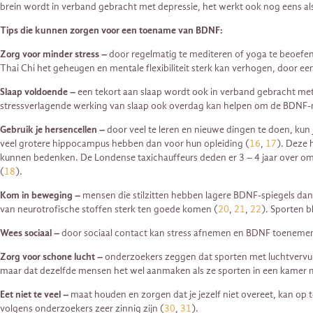
brein wordt in verband gebracht met depressie, het werkt ook nog eens al
Tips die kunnen zorgen voor een toename van BDNF:
Zorg voor minder stress –
door regelmatig te mediteren of yoga te beoefen
Thai Chi het geheugen en mentale flexibiliteit sterk kan verhogen, door 
Slaap voldoende –
een tekort aan slaap wordt ook in verband gebracht me
stressverlagende werking van slaap ook overdag kan helpen om de BDNF-
Gebruik je hersencellen –
door veel te leren en nieuwe dingen te doen, kun 
veel grotere hippocampus hebben dan voor hun opleiding (
16
,
17
). Deze 
kunnen bedenken. De Londense taxichauffeurs deden er 3 – 4 jaar over om via
(
18
).
Kom in beweging –
mensen die stilzitten hebben lagere BDNF-spiegels dan
van neurotrofische stoffen sterk ten goede komen (
20
,
21
,
22
). Sporten b
Wees sociaal –
door sociaal contact kan stress afnemen en BDNF toeneme
Zorg voor schone lucht –
onderzoekers zeggen dat sporten met luchtvervui
maar dat dezelfde mensen het wel aanmaken als ze sporten in een kamer m
Eet niet te veel –
maat houden en zorgen dat je jezelf niet overeet, kan o
volgens onderzoekers zeer zinnig zijn (
30
,
31
).