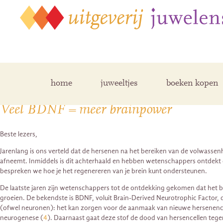
Posts Tagged ‘BDNF’
home
juweeltjes
boeken kopen
Veel BDNF = meer brainpower
Beste lezers,
Jarenlang is ons verteld dat de hersenen na het bereiken van de volwassen
afneemt. Inmiddels is dit achterhaald en hebben wetenschappers ontdekt d
bespreken we hoe je het regenereren van je brein kunt ondersteunen.
De laatste jaren zijn wetenschappers tot de ontdekking gekomen dat het 
groeien. De bekendste is BDNF, voluit Brain-Derived Neurotrophic Factor, d
(ofwel neuronen): het kan zorgen voor de aanmaak van nieuwe hersenenc
neurogenese (
4
). Daarnaast gaat deze stof de dood van hersencellen tege