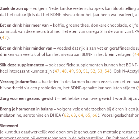
Zoek de zon op –
volgens Nederlandse wetenschappers kan blootstelling a
dat het natuurlijk is dat het BDNF-niveau door het jaar heen wat varieert, a
Eet en drink hier meer van –
koffie, groene thee, donkere chocolade, olij
aanmaak van deze neurotrofine. Het eten van omega 3 in de vorm van EPA 
(
42
).
Eet en drink hier minder van –
voedsel dat rijk is aan vet en geraffineerd
drinken van veel alcohol kan het niveau aan BDNF in het brein verlagen (
4
Slik deze supplementen –
ook specifieke supplementen kunnen het BDNF-n
heel interessant kunnen zijn (
47
,
48
,
49
,
50
,
51
,
52
,
53
,
54
). Ook N-Acetyl-
Verzorg je darmflora –
bacteriën in de darmen kunnen vezels omzetten naar
bijvoorbeeld via een probioticum, het BDNF-gehalte kunnen laten stijgen (
Zorg voor een gezond gewicht –
het hebben van overgewicht wordt bij zow
Breng je hormonen in balans –
volgens vele onderzoeken bij dieren is een 
melatonine, serotonine en DHEA (
62
,
63
,
64
,
65
,
66
). Vooral geslachtsho
Slotwoord
Je kunt dus daadwerkelijk veel doen om je geheugen en mentale prestaties 
moment enorm bij wetenschappers in de belangstelling. Op Pubmed, de wet