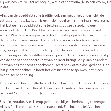
Hij was een vrouw. Sterker nog, hij was niet een vrouw, hij IS een vrouw, zie
je dat?
Alles van de boeddhistische traditie, ook zen met al het onderricht, de
sutras, dharmatalks, koan, is een hulpmiddel ter herinnering en expressie.
Het lastige met boeddhistische teksten is, dat ze als zodanig geen
waarheid uitdrukken. Boeddha zelf zei over wat waar is: ‘waar is wat
werkt.’ Waarheid is pragmatisch. Als het pedagogisch iets teweeg brengt,
dan is het een waar woord. Dat is het hele waarheidscriterium in het
boeddhisme. Woorden zijn wijzende vingers naar de maan. Ze wekken
iets, op zijn best brengen ze iets bij ons in herinnering. Beroemd is de
vergelijking van de Boeddha waarin hij zei: de Dharma is als een vlot dat je
van de ene naar de andere kant van de rivier brengt. Als je aan de andere
kant van de rivier bent aangekomen, heeft het vlot zijn doel gediend. Dan
laat je het vlot achter. Je hoeft het vlot niet mee te sjouwen, het is een
middel ter herinnering.
Er is een oude boeddhistische anekdote. Twee monniken staan ieder aan
een kant van de rivier. Roept de ene naar de andere: Hoe kom ik aan de
overkant? Zegt de andere: Je bent er al!
Sesshin, retraite. Alles is erop gericht iets bij je in herinnering te brengen.
Alles is faciliterend, alles is ondersteunend. Een hulpmiddel. Van het