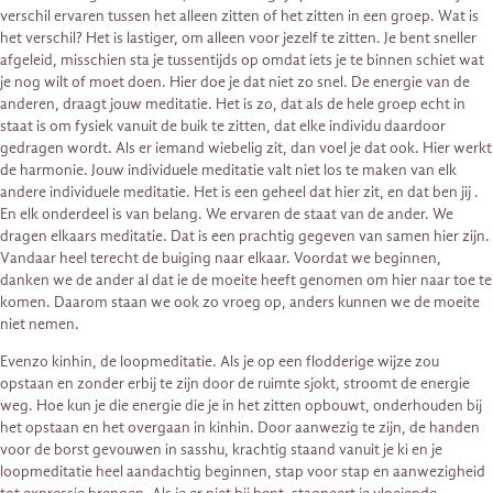
verschil ervaren tussen het alleen zitten of het zitten in een groep. Wat is
het verschil? Het is lastiger, om alleen voor jezelf te zitten. Je bent sneller
afgeleid, misschien sta je tussentijds op omdat iets je te binnen schiet wat
je nog wilt of moet doen. Hier doe je dat niet zo snel. De energie van de
anderen, draagt jouw meditatie. Het is zo, dat als de hele groep echt in
staat is om fysiek vanuit de buik te zitten, dat elke individu daardoor
gedragen wordt. Als er iemand wiebelig zit, dan voel je dat ook. Hier werkt
de harmonie. Jouw individuele meditatie valt niet los te maken van elk
andere individuele meditatie. Het is een geheel dat hier zit, en dat ben jij .
En elk onderdeel is van belang. We ervaren de staat van de ander. We
dragen elkaars meditatie. Dat is een prachtig gegeven van samen hier zijn.
Vandaar heel terecht de buiging naar elkaar. Voordat we beginnen,
danken we de ander al dat ie de moeite heeft genomen om hier naar toe te
komen. Daarom staan we ook zo vroeg op, anders kunnen we de moeite
niet nemen.
Evenzo kinhin, de loopmeditatie. Als je op een flodderige wijze zou
opstaan en zonder erbij te zijn door de ruimte sjokt, stroomt de energie
weg. Hoe kun je die energie die je in het zitten opbouwt, onderhouden bij
het opstaan en het overgaan in kinhin. Door aanwezig te zijn, de handen
voor de borst gevouwen in sasshu, krachtig staand vanuit je ki en je
loopmeditatie heel aandachtig beginnen, stap voor stap en aanwezigheid