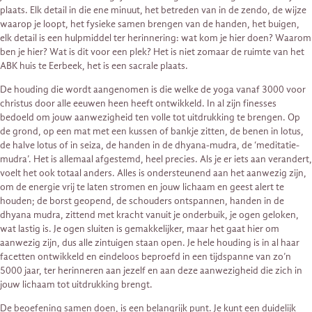
plaats. Elk detail in die ene minuut, het betreden van in de zendo, de wijze
waarop je loopt, het fysieke samen brengen van de handen, het buigen,
elk detail is een hulpmiddel ter herinnering: wat kom je hier doen? Waarom
ben je hier? Wat is dit voor een plek? Het is niet zomaar de ruimte van het
ABK huis te Eerbeek, het is een sacrale plaats.
De houding die wordt aangenomen is die welke de yoga vanaf 3000 voor
christus door alle eeuwen heen heeft ontwikkeld. In al zijn finesses
bedoeld om jouw aanwezigheid ten volle tot uitdrukking te brengen. Op
de grond, op een mat met een kussen of bankje zitten, de benen in lotus,
de halve lotus of in seiza, de handen in de dhyana-mudra, de ‘meditatie-
mudra’. Het is allemaal afgestemd, heel precies. Als je er iets aan verandert,
voelt het ook totaal anders. Alles is ondersteunend aan het aanwezig zijn,
om de energie vrij te laten stromen en jouw lichaam en geest alert te
houden; de borst geopend, de schouders ontspannen, handen in de
dhyana mudra, zittend met kracht vanuit je onderbuik, je ogen geloken,
wat lastig is. Je ogen sluiten is gemakkelijker, maar het gaat hier om
aanwezig zijn, dus alle zintuigen staan open. Je hele houding is in al haar
facetten ontwikkeld en eindeloos beproefd in een tijdspanne van zo’n
5000 jaar, ter herinneren aan jezelf en aan deze aanwezigheid die zich in
jouw lichaam tot uitdrukking brengt.
De beoefening samen doen, is een belangrijk punt. Je kunt een duidelijk