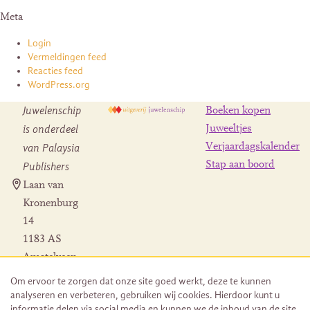
Meta
Login
Vermeldingen feed
Reacties feed
WordPress.org
Juwelenschip
Boeken kopen
is onderdeel
Juweeltjes
Verjaardagskalender
van Palaysia
Stap aan boord
Publishers
Laan van
Kronenburg
14
1183 AS
Amstelveen
Contact
Om ervoor te zorgen dat onze site goed werkt, deze te kunnen
Herroeping
analyseren en verbeteren, gebruiken wij cookies. Hierdoor kunt u
bestelling
informatie delen via social media en kunnen we de inhoud van de site