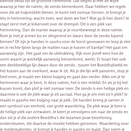
kleinste detail tot de grootste ceremonie. Dat begint al met de wijze
waarop je hier de ruimte, de zendo binnenkomt. Daar hebben we regels
voor die als hulpmiddel dienen. Je komt niet zomaar binnen. Je brengt je
iets in herinnering: wacht even, wat doen we hier? Wat ga ik hier doen? Je
stapt eerst met je linkervoet over de drempel. Dit is een plek van
herinnering. Dan de manier waarop je je voortbeweegt in deze ruimte.
Kom je met je armen los en slingerend en dwars door de zendo lopend
binnen? Of zijn je handen in sasshu voor de borst gevouwen en loop je vlot
en in rechte lijnen langs de matten naar je kussen of bankje? Het gaat om
aanwezig zijn. Het gaat om de uitdrukking. Kijk voor jezelf eens hoe de
vorm waarin je werkelijk aanwezig binnenkomt, werkt. Er loopt hier ook
een denkbeeldige lijn dwars door de zendo , tussen het Boeddhabeeld en
het kussen aan de overkant, waar ik zit. Als je die lijn wilt passeren, stop je
heel even, je maakt een kleine buiging en gaat dan verder. Alles om je te
herinneren waar je bent, in deze ruimte, het is een middel. En als je bij het
kussen komt, dan plof je niet zomaar neer. De zendo is een heilige plek en
daarmee is ook de plek waar je zit sacraal. Hoe ga je om met zo’n plek? Je
maakt in gassho een buiging naar je plek. De handen breng je samen in
een symbool van eenheid, van grote waardering. De plek waar je bent is
de heilige plek van ontwaken. Je keert je vervolgens om naar de zendo en
dan zie je al die andere Boeddha’s die tezamen jouw beoefening
ondersteunen, die daartoe de moeite hebben genomen. Waardering voor
je medestudenten. Je brengt je handen in gassho en buigt. Dan neem je