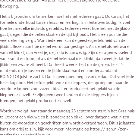
tot expressie brengen. Als je er niet bij bent, stagneert je vloeiende
beweging.
Het is bijzonder om te merken hoe het met iedereen gaat. Dokusan, het
formele onderhoud tussen leraar en leerling, is in feite overbodig, ik voel
hoe het met elke individu gesteld is. Iedereen weet hoe het met de jikido
gaat, degen die de bellen slaat en de tijd bijhoudt. Het is een positie die
veel oefening vergt. Want iedereen kan de geestesgesteldheid van de
jikido aflezen aan hoe de bel wordt aangeslagen. Als de bel als het ware
vanzelf klinkt, dan weet je, de jikido is aanwezig. Zijn de slagen wisselend
van kracht en toon, of als de bel helemaal niet klinkt, dan weet je dat de
jikido een zware zit heeft. Dat heeft weer effect op de groep. Je zit ’s
ochtends op je kussen en de jikido slaat hard en zonder aandacht –
BOING! Of juist te zacht. Dat is geen goed begin van de dag. Dat voel je de
hele dag door. Hetzelfde geldt voor de kleppers, de oproep om naar de
zendo te komen voor zazen. Idealiter produceert het geluid van de
kleppers zichzelf. Er zijn geen twee handen die de kleppers bijeen
brengen, het geluid produceert zichzelf.
Wordt vervolgd. Aanstaande maandag 23 september start in het Graalhuis
te Utrecht een nieuwe en bijzondere zen cirkel, over datgene wat in zen
buiten de woorden en geschriften om wordt overgedragen. Dit is je laatste
kans om erbij te zijn, kijk voor meer informatie op https://izen.nl/zen-