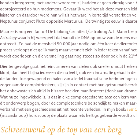
konden integreren; met andere woorden: zij hadden er geen zintuig voor. W
geprojecteerd op hun medemens. Gevaarlijk werd het als deze mensen leider
luisteren en daardoor werd hun wil als het ware in korte tijd versterkt en
Neptunus conjunct Pluto oppositie Mercurius: De twintigste eeuw is daar
Maar er is nog een factor! De bioloog/architect/astroloog A.T. Mann bespr
Astrology
waarin hij weergeeft dat vanuit de DNA opbouw van de mens overe
optreedt. Zo had de mensheid 50.000 jaar nodig om één keer de dierenriem
proces verloopt niet gelijkmatig maar versnelt zich in ieder teken vanaf he
st
wordt doorlopen en die versnelling gaat nog steeds zo door ook in de 21
Dientengevolge gaat het reïncarneren van zielen ook sneller omdat herken
klopt, dan heeft bijna iedereen die nu leeft, ook een incarnatie gehad in d
de tanden toe gewapend en halen van allerlei traumatische herinneringen ui
zogenaamde complotdenkers; zij zijn in contact met hun getraumatiseerde 
het onbewuste zich altijd in bizarre beelden manifesteert (denk aan dromen)
Wat nu zo ingewikkeld is, is dat in elke complotgedachte
toch
een kern van 
dit onderwerp bogen, door de complotdenkers belachelijk te maken maar do
verband met een geschiedenis uit het recente verleden. In mijn boek:
Het C
(maansknoop) horoscoop; de plaats waar iets heftigs gebeurde wordt zichtb
Schreeuwend op de top van een berg