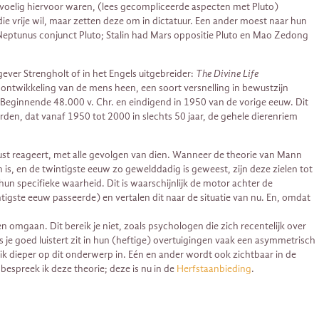
evoelig hiervoor waren, (lees gecompliceerde aspecten met Pluto)
ie vrije wil, maar zetten deze om in dictatuur. Een ander moest naar hun
ad Neptunus conjunct Pluto; Stalin had Mars oppositie Pluto en Mao Zedong
ever Strengholt of in het Engels uitgebreider:
The Divine Life
ntwikkeling van de mens heen, een soort versnelling in bewustzijn
 Beginnende 48.000 v. Chr. en eindigend in 1950 van de vorige eeuw. Dit
orden, dat vanaf 1950 tot 2000 in slechts 50 jaar, de gehele dierenriem
ust reageert, met alle gevolgen van dien. Wanneer de theorie van Mann
 is, en de twintigste eeuw zo gewelddadig is geweest, zijn deze zielen tot
un specifieke waarheid. Dit is waarschijnlijk de motor achter de
igste eeuw passeerde) en vertalen dit naar de situatie van nu. En, omdat
omgaan. Dit bereik je niet, zoals psychologen die zich recentelijk over
je goed luistert zit in hun (heftige) overtuigingen vaak een asymmetrisch
 ik dieper op dit onderwerp in. Eén en ander wordt ook zichtbaar in de
espreek ik deze theorie; deze is nu in de
Herfstaanbieding
.