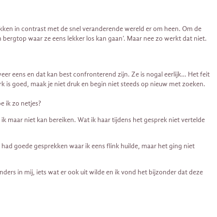
plekken in contrast met de snel veranderende wereld er om heen. Om de
 bergtop waar ze eens lekker los kan gaan’. Maar nee zo werkt dat niet.
er eens en dat kan best confronterend zijn. Ze is nogal eerlijk… Het feit
erk is goed, maak je niet druk en begin niet steeds op nieuw met zoeken.
e ik zo netjes?
ik maar niet kan bereiken. Wat ik haar tijdens het gesprek niet vertelde
ad goede gesprekken waar ik eens flink huilde, maar het ging niet
anders in mij, iets wat er ook uit wilde en ik vond het bijzonder dat deze