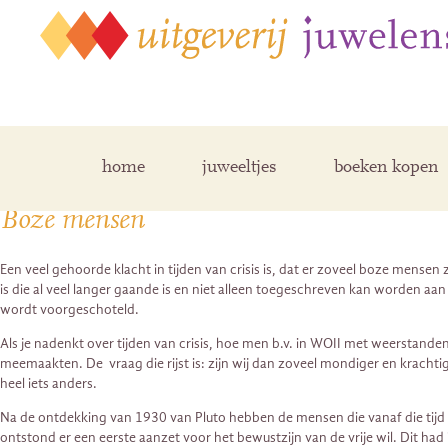
Posts Tagged ‘boosheid’
home
juweeltjes
boeken kopen
Boze mensen
Een veel gehoorde klacht in tijden van crisis is, dat er zoveel boze mensen
is die al veel langer gaande is en niet alleen toegeschreven kan worden aan
wordt voorgeschoteld.
Als je nadenkt over tijden van crisis, hoe men b.v. in WOII met weerstanden
meemaakten. De vraag die rijst is: zijn wij dan zoveel mondiger en krachti
heel iets anders.
Na de ontdekking van 1930 van Pluto hebben de mensen die vanaf die tij
ontstond er een eerste aanzet voor het bewustzijn van de vrije wil. Dit 