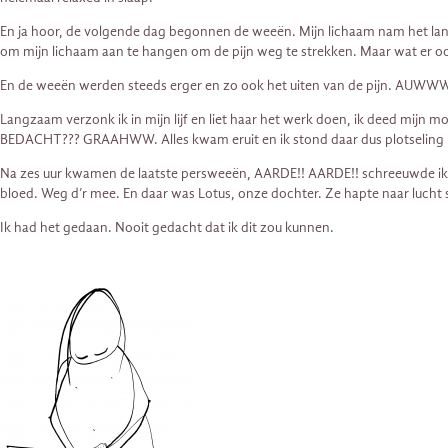
En ja hoor, de volgende dag begonnen de weeën. Mijn lichaam nam het lang
om mijn lichaam aan te hangen om de pijn weg te strekken. Maar wat er ook
En de weeën werden steeds erger en zo ook het uiten van de pijn. AUWW
Langzaam verzonk ik in mijn lijf en liet haar het werk doen, ik deed mij
BEDACHT??? GRAAHWW. Alles kwam eruit en ik stond daar dus plotseling hee
Na zes uur kwamen de laatste persweeën, AARDE!! AARDE!! schreeuwde ik hee
bloed. Weg d’r mee. En daar was Lotus, onze dochter. Ze hapte naar lucht 
Ik had het gedaan. Nooit gedacht dat ik dit zou kunnen.