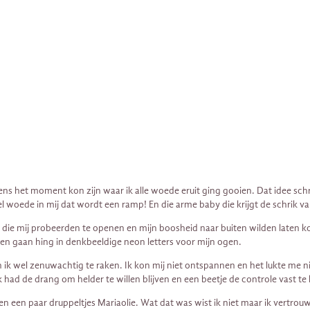
s het moment kon zijn waar ik alle woede eruit ging gooien. Dat idee schro
woede in mij dat wordt een ramp! En die arme baby die krijgt de schrik van
 die mij probeerden te openen en mijn boosheid naar buiten wilden laten k
ten gaan hing in denkbeeldige neon letters voor mijn ogen.
k wel zenuwachtig te raken. Ik kon mij niet ontspannen en het lukte me ni
k had de drang om helder te willen blijven en een beetje de controle vast t
en een paar druppeltjes Mariaolie. Wat dat was wist ik niet maar ik vertrou