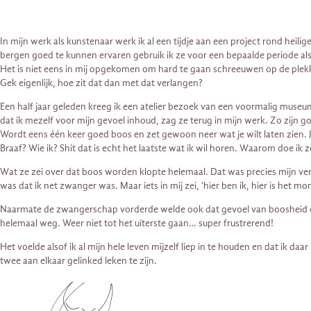
In mijn werk als kunstenaar werk ik al een tijdje aan een project rond hei
bergen goed te kunnen ervaren gebruik ik ze voor een bepaalde periode als
Het is niet eens in mij opgekomen om hard te gaan schreeuwen op de plek
Gek eigenlijk, hoe zit dat dan met dat verlangen?
Een half jaar geleden kreeg ik een atelier bezoek van een voormalig museum
dat ik mezelf voor mijn gevoel inhoud, zag ze terug in mijn werk. Zo zijn g
Wordt eens één keer goed boos en zet gewoon neer wat je wilt laten zien. Je 
Braaf? Wie ik? Shit dat is echt het laatste wat ik wil horen. Waarom doe ik
Wat ze zei over dat boos worden klopte helemaal. Dat was precies mijn verla
was dat ik net zwanger was. Maar iets in mij zei, ‘hier ben ik, hier is het
Naarmate de zwangerschap vorderde welde ook dat gevoel van boosheid op. 
helemaal weg. Weer niet tot het uiterste gaan… super frustrerend!
Het voelde alsof ik al mijn hele leven mijzelf liep in te houden en dat ik daa
twee aan elkaar gelinked leken te zijn.