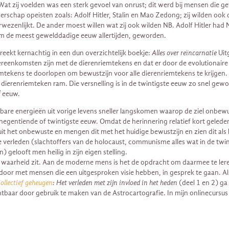
at zij voelden was een sterk gevoel van onrust; dit werd bij mensen die g
schap opeisten zoals: Adolf Hitler, Stalin en Mao Zedong; zij wilden ook d
 verwezenlijkt. De ander moest willen wat zij ook wilden NB. Adolf Hitler h
om de meest gewelddadige eeuw allertijden, geworden.
eekt kernachtig in een dun overzichtelijk boekje:
Alles over reïncarnatie
Uitg
enkomsten zijn met de dierenriemtekens en dat er door de evolutionaire o
tekens te doorlopen om bewustzijn voor alle dierenriemtekens te krijgen.
t dierenriemteken ram. Die versnelling is in de twintigste eeuw zo snel gew
e
eeuw.
bare energieën uit vorige levens sneller langskomen waarop de ziel onbew
e negentiende of twintigste eeuw. Omdat de herinnering relatief kort geleden
t het onbewuste en mengen dit met het huidige bewustzijn en zien dit als h
verleden (slachtoffers van de holocaust, communisme alles wat in de twint
 gelooft men heilig in zijn eigen stelling.
waarheid zit. Aan de moderne mens is het de opdracht om daarmee te leren 
or met mensen die een uitgesproken visie hebben, in gesprek te gaan. Als 
ollectief geheugen
: Het verleden met zijn invloed in het heden
(deel 1 en 2) ga
aar door gebruik te maken van de Astrocartografie. In mijn onlinecursus b