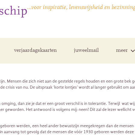
…voor inspiratie, levenswijsheid en bezinnin
verjaardagskaarten
juweelmail
meer
 zijn. Mensen die zich niet aan de gestelde regels houden en een grote bek 
 de crisis van nu. De uitspraak ‘korte lontjes’ wordt al langer gebruikt om
 omging, dan zie je dat er een groot verschil is in tolerantie. Terwijl wat 
ger geworden. Het antwoord is volgens mij: neen! Dit zal de lezer wellicht
d geboren werden, een heel ander bewustzijn meegekregen dan de mensen d
had in aanvang tot gevolg dat de mensen die vóór 1930 geboren werden deze