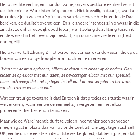
Het oprechte verlangen naar duurzame, onverwoestbare eenheid wordt in
de alchemie de ‘Ware intentie’ genoemd. Niet toevallig natuurlijk, want alle
intenties zijn in wezen afsplitsingen van deze ene echte intentie: de Dao
bereiken, de dualiteit overstijgen. En alle andere intenties zijn onwaar in die
zin, dat ze onherroepelijk dood lopen, want zolang de splitsing tussen ik
en de wereld in het bewustzijn bestaat, zijn duurzame vrede en vrijheid
onmogelijk.
Hierover vertelt Zhuang Zi het beroemde verhaal over de vissen, die op de
bodem van een opgedroogde bron trachten te overleven:
“Wanneer de bron opdroogt, blijven de vissen met elkaar op de bodem. Dan
blazen ze op elkaar met hun adem, ze bevochtigen elkaar met hun speeksel,
maar toch weegt dat niet op tegen het elkaar kunnen vergeten in het water
van de rivieren en de meren.”
Wat een treurige toestand is dat! En toch is dat precies de situatie waarin
we verkeren, wanneer we de eenheid zijn vergeten, en met elkaar
proberen ‘er het beste van te maken’.
Maar wie de Ware intentie durft te volgen, neemt hier geen genoegen
mee, en gaat in plaats daarvan op onderzoek uit. Die zegt tegen zichzelf:
OK, eenheid is de eerste en de laatste werkelijkheid, dat begrijp ik, en dat