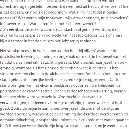
weet ik, maar nu dus even niet. Wat is er aan de hand? Dan worden er
oprechte vragen gesteld: hoe ben ik de eenheid uit het zicht verloren? Hoe
is dat gegaan, en hoe is dat begonnen? Wat in mij heeft dat mogelijk
gemaakt? Wat waren mijn motieven, mijn verwachtingen, mijn gevoelens?
In hoeverre is de Ware intentie uit het zicht verdwenen?
Zo’n eerlijk onderzoek, waarin de aandacht vol gericht wordt op de
ervaren tweespalt, is een voorbeeld van het stookproces. De alchemist
kijkt daarmee in het donker om het licht terug te vinden.
Het stookproces is in wezen met aandacht ‘erbij blijven’ wanneer de
dualistische beleving spanning en ongemak oproept, in het besef van het
feit dat de eenheid uit het zicht is geraakt. Dat is eerlijk naar jezelf, en ook
grondig, want pas als het zicht op de eenheid weer is hersteld, is het
stookproces ten einde. In de alchemistische metafoor is dan het elixer tot
stand gebracht: innerlijke heelheid en vrede zijn teruggekeerd. Dat tot
stand brengen van het elixer is beeldspraak voor een werkelijkheid: de
polariteit die gevangen zette blijkt een zelfgeschapen verwarring, waarin
het eigen zicht werd vertroebeld. Voorbeelden daarvan zijn
verwachtingen, of ideeën over hoe je moet zijn, of over wat slecht is of
goed. Zodra de onjuiste aannames over jezelf, de ander of de situatie
worden doorzien, verdwijnt de beklemming die daardoor werd ervaren en
ontstaat opluchting, ontspanning, ruimte en is er vrede met wat er gaande
is. Zelfbeeld en wereldbeeld zijn losgelaten of lossen op, en je weet nu: zo