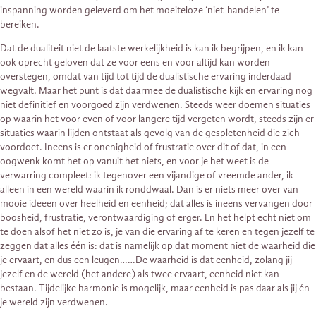
inspanning worden geleverd om het moeiteloze ‘niet-handelen’ te
bereiken.
Dat de dualiteit niet de laatste werkelijkheid is kan ik begrijpen, en ik kan
ook oprecht geloven dat ze voor eens en voor altijd kan worden
overstegen, omdat van tijd tot tijd de dualistische ervaring inderdaad
wegvalt. Maar het punt is dat daarmee de dualistische kijk en ervaring nog
niet definitief en voorgoed zijn verdwenen. Steeds weer doemen situaties
op waarin het voor even of voor langere tijd vergeten wordt, steeds zijn er
situaties waarin lijden ontstaat als gevolg van de gespletenheid die zich
voordoet. Ineens is er onenigheid of frustratie over dit of dat, in een
oogwenk komt het op vanuit het niets, en voor je het weet is de
verwarring compleet: ik tegenover een vijandige of vreemde ander, ik
alleen in een wereld waarin ik ronddwaal. Dan is er niets meer over van
mooie ideeën over heelheid en eenheid; dat alles is ineens vervangen door
boosheid, frustratie, verontwaardiging of erger. En het helpt echt niet om
te doen alsof het niet zo is, je van die ervaring af te keren en tegen jezelf te
zeggen dat alles één is: dat is namelijk op dat moment niet de waarheid die
je ervaart, en dus een leugen……De waarheid is dat eenheid, zolang jij
jezelf en de wereld (het andere) als twee ervaart, eenheid niet kan
bestaan. Tijdelijke harmonie is mogelijk, maar eenheid is pas daar als jij én
je wereld zijn verdwenen.