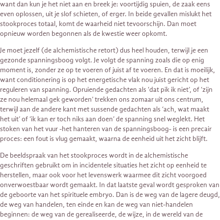
want dan kun je het niet aan en breek je: voortijdig spuien, de zaak eens
even oplossen, uit je slof schieten, of erger. In beide gevallen mislukt het
stookproces totaal, komt de waarheid niet tevoorschijn. Dan moet
opnieuw worden begonnen als de kwestie weer opkomt.
Je moet jezelf (de alchemistische retort) dus heel houden, terwijl je een
gezonde spanningsboog volgt. Je volgt de spanning zoals die op enig
moment is, zonder ze op te voeren of juist af te voeren. En dat is moeilijk,
want conditionering is op het energetische vlak nou juist gericht op het
reguleren van spanning. Opruiende gedachten als ‘dat pik ik niet’, of ‘zijn
ze nou helemaal gek geworden’ trekken ons zomaar uit ons centrum,
terwijl aan de andere kant met sussende gedachten als ‘ach, wat maakt
het uit’ of ‘ik kan er toch niks aan doen’ de spanning snel weglekt. Het
stoken van het vuur -het hanteren van de spanningsboog- is een precair
proces: een fout is vlug gemaakt, waarna de eenheid uit het zicht blijft.
De beeldspraak van het stookproces wordt in de alchemistische
geschriften gebruikt om in incidentele situaties het zicht op eenheid te
herstellen, maar ook voor het levenswerk waarmee dit zicht voorgoed
onverwoestbaar wordt gemaakt. In dat laatste geval wordt gesproken van
de geboorte van het spirituele embryo. Dan is de weg van de lagere deugd,
de weg van handelen, ten einde en kan de weg van niet-handelen
beginnen: de weg van de gerealiseerde, de wijze, in de wereld van de