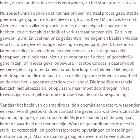
is het, en niet anders. Je verzet is verdwenen, en het stookproces is klaar.
Nu zou je kunnen denken dat het hier om een mentaal proces gaat: stel de
goede vragen, spoor de foute ideeën op, klaar is Kees! Maar zo is het niet.
Allereerst spelen allerlei gevoelens mee, die hun eigen bestaansrecht
hebben, en die niet altijd redelijk of verklaarbaar hoeven zijn. Ze zijn er
gewoon, punt. En veel van onze gedachten, meningen en beelden vloeien
voort uit onze gevoelsmatige instelling en eigen-aardigheid. Bovendien
laten onze diepste gedachten en gevoelens zich niet zo gemakkelijk
betrappen, en al helemaal niet als ze voor onszelf geheel of gedeeltelijk
geheim zijn, of in ieder geval onbewust. Het stookproces is daarom ook
een energetisch proces dat een natuurlijke loop kan hebben. Het begint
met de spanning die ontstaat tussen de diep gevoelde innerlijke waarheid
en de door het ik geconstrueerde werkelijkheid. Die innerlijke waarheid
laat zich niet uitpuzzelen, of opvissen, maar moet doordringen in het
bewustzijn, en dat gebeurt onder invloed van de ontstane spanning.
Vandaar het beeld van de smeltkroes, de alchemistische retort, waaronder
een vuur wordt gestookt: door aandacht te geven aan wat dwars zit zal de
spanning oplopen, en dat moet ook! Als je de spanning uit de weg gaat,
komt de waarheid niet tevoorschijn. Want de geconditioneerde geest is
sterk: ze verzet zich, en geeft vastgeroeste opvattingen en instellingen
niet zomaar prijs. Maar de spanning mag ook weer niet te veel oplopen,