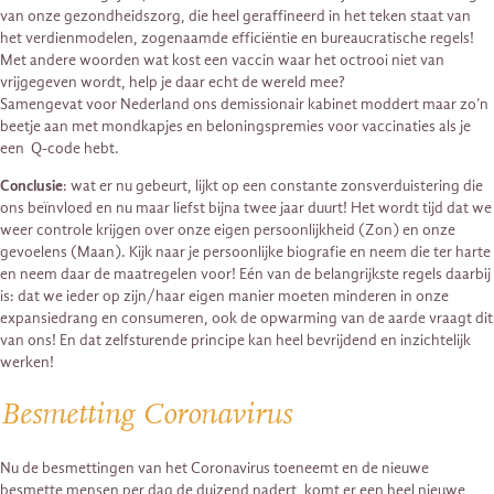
van onze gezondheidszorg, die heel geraffineerd in het teken staat van
het verdienmodelen, zogenaamde efficiëntie en bureaucratische regels!
Met andere woorden wat kost een vaccin waar het octrooi niet van
vrijgegeven wordt, help je daar echt de wereld mee?
Samengevat voor Nederland ons demissionair kabinet moddert maar zo’n
beetje aan met mondkapjes en beloningspremies voor vaccinaties als je
een Q-code hebt.
Conclusie
: wat er nu gebeurt, lijkt op een constante zonsverduistering die
ons beïnvloed en nu maar liefst bijna twee jaar duurt! Het wordt tijd dat we
weer controle krijgen over onze eigen persoonlijkheid (Zon) en onze
gevoelens (Maan). Kijk naar je persoonlijke biografie en neem die ter harte
en neem daar de maatregelen voor! Eén van de belangrijkste regels daarbij
is: dat we ieder op zijn/haar eigen manier moeten minderen in onze
expansiedrang en consumeren, ook de opwarming van de aarde vraagt dit
van ons! En dat zelfsturende principe kan heel bevrijdend en inzichtelijk
werken!
Besmetting Coronavirus
Nu de besmettingen van het Coronavirus toeneemt en de nieuwe
besmette mensen per dag de duizend nadert, komt er een heel nieuwe