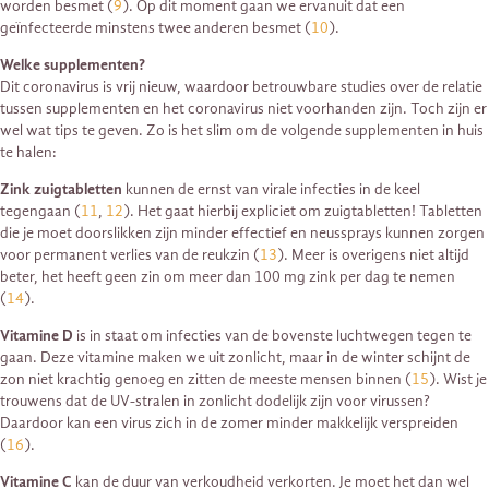
worden besmet (
9
). Op dit moment gaan we ervanuit dat een
geïnfecteerde minstens twee anderen besmet (
10
).
Welke supplementen?
Dit coronavirus is vrij nieuw, waardoor betrouwbare studies over de relatie
tussen supplementen en het coronavirus niet voorhanden zijn. Toch zijn er
wel wat tips te geven. Zo is het slim om de volgende supplementen in huis
te halen:
Zink zuigtabletten
kunnen de ernst van virale infecties in de keel
tegengaan (
11
,
12
). Het gaat hierbij expliciet om zuigtabletten! Tabletten
die je moet doorslikken zijn minder effectief en neussprays kunnen zorgen
voor permanent verlies van de reukzin (
13
). Meer is overigens niet altijd
beter, het heeft geen zin om meer dan 100 mg zink per dag te nemen
(
14
).
Vitamine D
is in staat om infecties van de bovenste luchtwegen tegen te
gaan. Deze vitamine maken we uit zonlicht, maar in de winter schijnt de
zon niet krachtig genoeg en zitten de meeste mensen binnen (
15
). Wist je
trouwens dat de UV-stralen in zonlicht dodelijk zijn voor virussen?
Daardoor kan een virus zich in de zomer minder makkelijk verspreiden
(
16
).
Vitamine C
kan de duur van verkoudheid verkorten. Je moet het dan wel