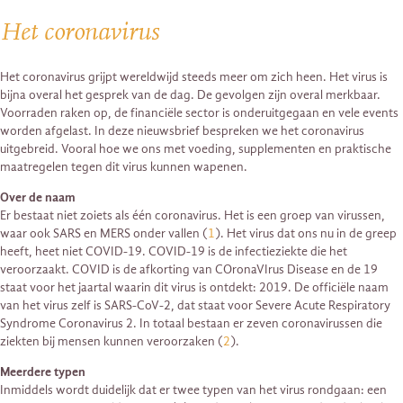
Het coronavirus
Het coronavirus grijpt wereldwijd steeds meer om zich heen. Het virus is
bijna overal het gesprek van de dag. De gevolgen zijn overal merkbaar.
Voorraden raken op, de financiële sector is onderuitgegaan en vele events
worden afgelast. In deze nieuwsbrief bespreken we het coronavirus
uitgebreid. Vooral hoe we ons met voeding, supplementen en praktische
maatregelen tegen dit virus kunnen wapenen.
Over de naam
Er bestaat niet zoiets als één coronavirus. Het is een groep van virussen,
waar ook SARS en MERS onder vallen (
1
). Het virus dat ons nu in de greep
heeft, heet niet COVID-19. COVID-19 is de infectieziekte die het
veroorzaakt. COVID is de afkorting van COronaVIrus Disease en de 19
staat voor het jaartal waarin dit virus is ontdekt: 2019. De officiële naam
van het virus zelf is SARS-CoV-2, dat staat voor Severe Acute Respiratory
Syndrome Coronavirus 2. In totaal bestaan er zeven coronavirussen die
ziekten bij mensen kunnen veroorzaken (
2
).
Meerdere typen
Inmiddels wordt duidelijk dat er twee typen van het virus rondgaan: een