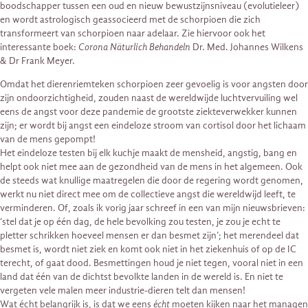
boodschapper tussen een oud en nieuw bewustzijnsniveau (evolutieleer)
en wordt astrologisch geassocieerd met de schorpioen die zich
transformeert van schorpioen naar adelaar. Zie hiervoor ook het
interessante boek:
Corona Näturlich Behandeln
Dr. Med. Johannes Wilkens
& Dr Frank Meyer.
Omdat het dierenriemteken schorpioen zeer gevoelig is voor angsten door
zijn ondoorzichtigheid, zouden naast de wereldwijde luchtvervuiling wel
eens de angst voor deze pandemie de grootste ziekteverwekker kunnen
zijn; er wordt bij angst een eindeloze stroom van cortisol door het lichaam
van de mens gepompt!
Het eindeloze testen bij elk kuchje maakt de mensheid, angstig, bang en
helpt ook niet mee aan de gezondheid van de mens in het algemeen. Ook
de steeds wat knullige maatregelen die door de regering wordt genomen,
werkt nu niet direct mee om de collectieve angst die wereldwijd leeft, te
verminderen. Of, zoals ik vorig jaar schreef in een van mijn nieuwsbrieven:
‘stel dat je op één dag, de hele bevolking zou testen, je zou je echt te
pletter schrikken hoeveel mensen er dan besmet zijn’; het merendeel dat
besmet is, wordt niet ziek en komt ook niet in het ziekenhuis of op de IC
terecht, of gaat dood. Besmettingen houd je niet tegen, vooral niet in een
land dat één van de dichtst bevolkte landen in de wereld is. En niet te
vergeten vele malen meer industrie-dieren telt dan mensen!
Wat écht belangrijk is, is dat we eens
écht
moeten kijken naar het managen