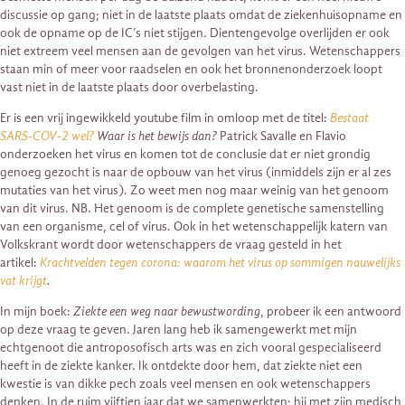
discussie op gang; niet in de laatste plaats omdat de ziekenhuisopname en
ook de opname op de IC’s niet stijgen. Dientengevolge overlijden er ook
niet extreem veel mensen aan de gevolgen van het virus. Wetenschappers
staan min of meer voor raadselen en ook het bronnenonderzoek loopt
vast niet in de laatste plaats door overbelasting.
Er is een vrij ingewikkeld youtube film in omloop met de titel:
Bestaat
SARS-COV-2 wel?
Waar is het bewijs dan?
Patrick Savalle en Flavio
onderzoeken het virus en komen tot de conclusie dat er niet grondig
genoeg gezocht is naar de opbouw van het virus (inmiddels zijn er al zes
mutaties van het virus). Zo weet men nog maar weinig van het genoom
van dit virus. NB. Het genoom is de complete genetische samenstelling
van een organisme, cel of virus. Ook in het wetenschappelijk katern van
Volkskrant wordt door wetenschappers de vraag gesteld in het
artikel:
Krachtvelden tegen corona: waarom het virus op sommigen nauwelijks
vat krijgt
.
In mijn boek:
Ziekte een weg naar bewustwording
, probeer ik een antwoord
op deze vraag te geven. Jaren lang heb ik samengewerkt met mijn
echtgenoot die antroposofisch arts was en zich vooral gespecialiseerd
heeft in de ziekte kanker. Ik ontdekte door hem, dat ziekte niet een
kwestie is van dikke pech zoals veel mensen en ook wetenschappers
denken. In de ruim vijftien jaar dat we samenwerkten; hij met zijn medisch