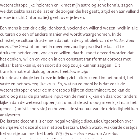
wetenschappelijke inzichten en ik met mijn astrologische kennis, zagen
we dat ziekte naast de last en de zorgen die het geeft, altijd een aanvullend
nieuw inzicht (informatie) geeft over je leven.
Een mens is een drieledig: denkend, voelend en willend wezen, welk in alle
culturen op een of andere manier wel wordt waargenomen. In de
christelijke cultuur drukte men dat uit in de symboliek van de
: Vader, Zoon
en Heilige Geest
of om het in meer eenvoudige praktische taal uit te
drukken: het denken, voelen en willen; daarbij moet gezegd worden dat
het denken, willen en voelen in een constant transformatieproces met
elkaar betrokken is, een soort dialoog zou je kunnen zeggen. Dit
transformatie of dialoog proces heet
bewustzijn
!
Ook de astrologie kent deze indeling zich uitdrukkend in: het hoofd, het
vaste en het beweeglijke kruis. En, wat nu zo mooi is: is dat zoals de
wetenschapper onder de microscoop kijkt en determineert, zo kan de
astroloog naar de planetaire input van de mens kijken en daardoor anders
kijken dan de wetenschapper juist omdat de astroloog meer kijkt naar het
geheel. (holistische visie) en bovenal de structuur van de drieledigheid kan
analyseren.
De laatste decennia is er een nogal venijnige discussie uitgebroken over
de
vrije wil
of deze al dan niet zou bestaan. Dick Swaab, wakkerde destijds
het vuurtje aan met het boek:
Wij zijn ons Brein
waarop Arie Bos