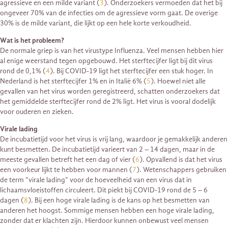
agressieve en een milde variant (
3
). Onderzoekers vermoeden dat het bij
ongeveer 70% van de infecties om de agressieve vorm gaat. De overige
30% is de milde variant, die lijkt op een hele korte verkoudheid.
Wat is het probleem?
De normale griep is van het virustype Influenza. Veel mensen hebben hier
al enige weerstand tegen opgebouwd. Het sterftecijfer ligt bij dit virus
rond de 0,1% (
4
). Bij COVID-19 ligt het sterftecijfer een stuk hoger. In
Nederland is het sterftecijfer 1% en in Italië 6% (
5
). Hoewel niet alle
gevallen van het virus worden geregistreerd, schatten onderzoekers dat
het gemiddelde sterftecijfer rond de 2% ligt. Het virus is vooral dodelijk
voor ouderen en zieken.
Virale lading
De incubatietijd voor het virus is vrij lang, waardoor je gemakkelijk anderen
kunt besmetten. De incubatietijd varieert van 2 – 14 dagen, maar in de
meeste gevallen betreft het een dag of vier (
6
). Opvallend is dat het virus
een voorkeur lijkt te hebben voor mannen (
7
). Wetenschappers gebruiken
de term “virale lading” voor de hoeveelheid van een virus dat in
lichaamsvloeistoffen circuleert. Dit piekt bij COVID-19 rond de 5 – 6
dagen (
8
). Bij een hoge virale lading is de kans op het besmetten van
anderen het hoogst. Sommige mensen hebben een hoge virale lading,
zonder dat er klachten zijn. Hierdoor kunnen onbewust veel mensen