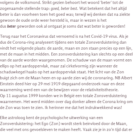
volgens de volksmond. Strikt gezien behoort het woord ‘beter’ tot de
zogenaamde stellende trap:
goed, beter best.
Wat betekent dat het altijd
beter is dan voorheen toen het goed was; terwijl wij denken dat na ziekte
gewoon de oude orde weer hersteld is, maar in wezen is het
dus
beter
geworden ook al ontgaat je soms dat wat beter is geworden!
Terug naar het Coronavirus dat vernoemd is na het Covid-19 virus. Als je
dus de Corona-ring analyseert tijdens een totale Zonsverduistering dan
vindt het volgende plaats: de aarde, maan en zon staan precies op een lijn,
met de maan in het midden. Een zonsverduistering kan slechts op een deel
van de aarde worden waargenomen. De schaduw van de maan vormt een
ellips op het aardoppervlak, maar zal cirkelvormig zijn wanneer de
schaduwkegel haaks op het aardoppervlak staat. Het licht van de Zon
buigt zich om de Maan heen en op aarde zien wij de coronaring. NB Albert
Einstein deed hier op 29 mei 1919 diepgaand onderzoek naar en deze
waarneming werd een van de bewijzen voor de relativiteitstheorie.
Op 11 augustus 1999 konden we in België een totale Zonsverduistering
waarnemen. Het werd midden over dag donker alleen de Corona kring om
de Zon was toen te zien. Ik herinner me dat het indrukwekkend was!
Elke astroloog kent de psychologische uitwerking van een
Zonsverduistering: het Ego (Zon) wordt sterk beïnvloed door de Maan,
die veel met ons gevoelsleven te maken heeft. Vaak zie je in zo’n tijd dat er