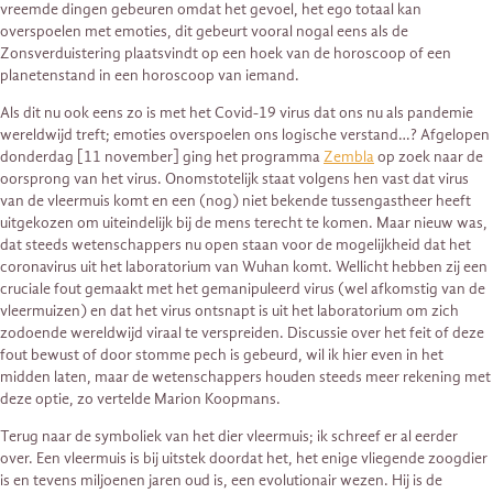
vreemde dingen gebeuren omdat het gevoel, het ego totaal kan
overspoelen met emoties, dit gebeurt vooral nogal eens als de
Zonsverduistering plaatsvindt op een hoek van de horoscoop of een
planetenstand in een horoscoop van iemand.
Als dit nu ook eens zo is met het Covid-19 virus dat ons nu als pandemie
wereldwijd treft; emoties overspoelen ons logische verstand…? Afgelopen
donderdag [11 november] ging het programma
Zembla
op zoek naar de
oorsprong van het virus. Onomstotelijk staat volgens hen vast dat virus
van de vleermuis komt en een (nog) niet bekende tussengastheer heeft
uitgekozen om uiteindelijk bij de mens terecht te komen. Maar nieuw was,
dat steeds wetenschappers nu open staan voor de mogelijkheid dat het
coronavirus uit het laboratorium van Wuhan komt. Wellicht hebben zij een
cruciale fout gemaakt met het gemanipuleerd virus (wel afkomstig van de
vleermuizen) en dat het virus ontsnapt is uit het laboratorium om zich
zodoende wereldwijd viraal te verspreiden. Discussie over het feit of deze
fout bewust of door stomme pech is gebeurd, wil ik hier even in het
midden laten, maar de wetenschappers houden steeds meer rekening met
deze optie, zo vertelde Marion Koopmans.
Terug naar de symboliek van het dier vleermuis; ik schreef er al eerder
over. Een vleermuis is bij uitstek doordat het, het enige vliegende zoogdier
is en tevens miljoenen jaren oud is, een evolutionair wezen. Hij is de