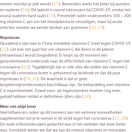
nemen voordat je ziek wordt (
17
). Bovendien werkt het beter bij sporters
en ouderen (
18
). Dit laatste is vooral interessant bij COVID-19, omdat het
vooral ouderen hard raakt (
19
). Preventief raden onderzoekers 100 – 200
mg vitamine C aan om het bloedplasma te verzadigen, maar bij acute
infecties moeten we eerder denken aan grammen (
20
,
21
).
Nepnieuws
Opvallend is dat men in China inmiddels vitamine C inzet tegen COVID-19
(
22
). Let wel: het gaat hier om vitamine C die direct in de aderen
(intraveneus) wordt toegediend. Er loopt op dit moment een
gerandomiseerd onderzoek naar de effectiviteit van vitamine C tegen het
coronavirus (
23
). Tegelijkertijd zijn er vele sites die stellen dat vitamine C
tegen dit coronavirus louter is gebaseerd op lariekoek en dat dit puur
nepnieuws is (
24
,
25
). De waarheid is dat er geen
langetermijnonderzoeken beschikbaar zijn. De behandeling met vitamine
C is experimenteel. Zowel voor- als tegenstanders moeten nog even
geduld hebben totdat er definitieve cijfers zijn (
26
).
Meer niet altijd beter
Veel influencers raden op dit moment aan om extreme hoeveelheden
supplementen tot je te nemen in de strijd tegen het coronavirus (
27
,
28
).
De oude orthomoleculaire gedachte was in het verleden dat meer beter
was. Inmiddels weten we dat we van de meeste vitamines en mineralen