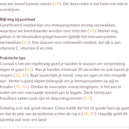
ook een teveel kunnen nemen (
29
). Om deze reden is het beter om niet te
overdrijven.
Blijf weg bij junkfood
Geraffineerd voedsel kan ons immuunsysteem ernstig verzwakken,
waardoor we kwetsbaarder worden voor infecties (
30
). Sterker nog,
pieken in de bloedsuikerspiegel kunnen tijdelijk het immuunsysteem
verzwakken (
31
). Kies daarom voor onbewerkt voedsel, dat rijk is aan
vitamine C, vitamine D en zink.
Praktische tips
Cruciaal is het om regelmatig goed je handen te wassen om verspreiding
tegen te gaan (
32
). Was je handen minimaal 20 seconden en ook tussen je
vingers (
33
,
34
). Raak tussentijds je mond, neus en ogen zo min mogelijk
aan. Verder is goed slapen belangrijk om je immuunsysteem op pijl te
houden (
35
,
36
). Omdat de voorraden overal teruglopen, is het aan te
raden om een voorraadje voedsel aan te leggen. Denk hierbij aan
houdbare zaken zoals rijst en diepvriesgroenten (
37
).
Gelukkig is er ook goed nieuws: China meldt dat het de goede kant op gaat
en dat de piek van de epidemie achter de rug is (
38
,
39
). Hopelijk geldt dit
spoedig ook voor ons land!