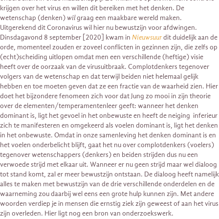
krijgen over het virus en willen dit bereiken met het denken. De
wetenschap (denken)
wil
graag een maakbare wereld maken.
Uitgerekend dit Coronavirus wil hier nu bewustzijn voor afdwingen.
Dinsdagavond 8 september [2020] kwam in
Nieuwsuur
dit duidelijk aan de
orde, momenteel zouden er zoveel conflicten in gezinnen zijn, die zelfs op
(echt)scheiding uitlopen omdat men een verschillende (heftige) visie
heeft over de oorzaak van de virusuitbraak. Complotdenkers tegenover
volgers van de wetenschap en dat terwijl beiden niet helemaal gelijk
hebben en toe moeten geven dat ze een fractie van de waarheid zien. Hier
doet het bijzondere fenomeen zich voor dat Jung zo mooi in zijn theorie
over de elementen/temperamentenleer geeft: wanneer het denken
dominant is, ligt het gevoel in het onbewuste en heeft de neiging inferieur
zich te manifesteren en omgekeerd als voelen dominant is, ligt het denken
in het onbewuste. Omdat in onze samenleving het denken dominant is en
het voelen onderbelicht blijft, gaat het nu over complotdenkers (voelers)
tegenover wetenschappers (denkers) en beiden strijden dus nu een
verwoede strijd met elkaar uit. Wanneer er nu geen strijd maar wel dialoog
tot stand komt, zal er meer bewustzijn ontstaan. De dialoog heeft namelijk
alles te maken met bewustzijn van de drie verschillende onderdelen en de
waarneming zou daarbij wel eens een grote hulp kunnen zijn. Met andere
woorden verdiep je in mensen die ernstig ziek zijn geweest of aan het virus
zijn overleden. Hier ligt nog een bron van onderzoekswerk.