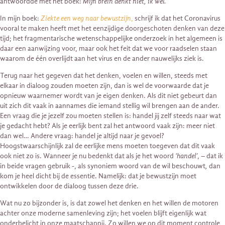
antwoordde met het boek:
Mijn brein denkt niet, ik wel.
In mijn boek:
Ziekte een weg naar bewustzijn
,
schrijf ik dat het Coronavirus
vooral te maken heeft met het eenzijdige doorgeschoten denken van deze
tijd; het fragmentarische wetenschappelijke onderzoek in het algemeen is
daar een aanwijzing voor, maar ook het feit dat we voor raadselen staan
waarom de één overlijdt aan het virus en de ander nauwelijks ziek is.
Terug naar het gegeven dat het denken, voelen en willen, steeds met
elkaar in dialoog zouden moeten zijn, dan is wel de voorwaarde dat je
opnieuw waarnemer wordt van je eigen denken. Als dit niet gebeurt dan
uit zich dit vaak in aannames die iemand stellig wil brengen aan de ander.
Een vraag die je jezelf zou moeten stellen is: handel jij zelf steeds naar wat
je gedacht hebt? Als je eerlijk bent zal het antwoord vaak zijn: meer niet
dan wel… Andere vraag: handel je altijd naar je gevoel?
Hoogstwaarschijnlijk zal de eerlijke mens moeten toegeven dat dit vaak
ook niet zo is. Wanneer je nu bedenkt dat als je het woord
‘handel’
, – dat ik
in beide vragen gebruik -, als synoniem woord van de wil beschouwt
,
dan
kom je heel dicht bij de essentie. Namelijk: dat je bewustzijn moet
ontwikkelen door de dialoog tussen deze drie.
Wat nu zo bijzonder is, is dat zowel het denken en het willen de motoren
achter onze moderne samenleving zijn; het voelen blijft eigenlijk wat
onderbelicht in onze maatschappij. Zo willen we op dit moment controle