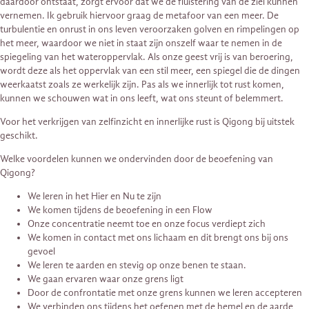
daardoor ontstaat, zorgt ervoor dat we de fluistering van de ziel kunnen
vernemen. Ik gebruik hiervoor graag de metafoor van een meer. De
turbulentie en onrust in ons leven veroorzaken golven en rimpelingen op
het meer, waardoor we niet in staat zijn onszelf waar te nemen in de
spiegeling van het wateroppervlak. Als onze geest vrij is van beroering,
wordt deze als het oppervlak van een stil meer, een spiegel die de dingen
weerkaatst zoals ze werkelijk zijn. Pas als we innerlijk tot rust komen,
kunnen we schouwen wat in ons leeft, wat ons steunt of belemmert.
Voor het verkrijgen van zelfinzicht en innerlijke rust is Qigong bij uitstek
geschikt.
Welke voordelen kunnen we ondervinden door de beoefening van
Qigong?
We leren in het Hier en Nu te zijn
We komen tijdens de beoefening in een Flow
Onze concentratie neemt toe en onze focus verdiept zich
We komen in contact met ons lichaam en dit brengt ons bij ons
gevoel
We leren te aarden en stevig op onze benen te staan.
We gaan ervaren waar onze grens ligt
Door de confrontatie met onze grens kunnen we leren accepteren
We verbinden ons tijdens het oefenen met de hemel en de aarde