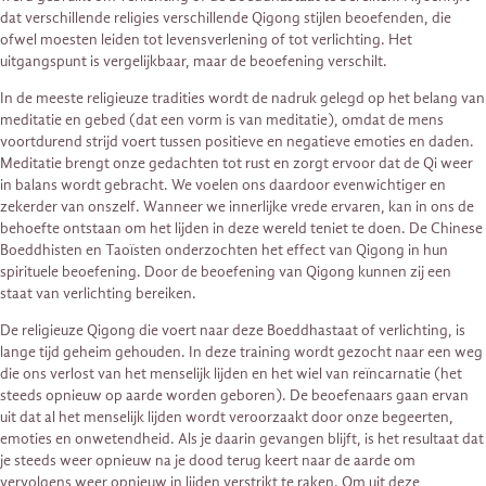
dat verschillende religies verschillende Qigong stijlen beoefenden, die
ofwel moesten leiden tot levensverlening of tot verlichting. Het
uitgangspunt is vergelijkbaar, maar de beoefening verschilt.
In de meeste religieuze tradities wordt de nadruk gelegd op het belang van
meditatie en gebed (dat een vorm is van meditatie), omdat de mens
voortdurend strijd voert tussen positieve en negatieve emoties en daden.
Meditatie brengt onze gedachten tot rust en zorgt ervoor dat de Qi weer
in balans wordt gebracht. We voelen ons daardoor evenwichtiger en
zekerder van onszelf. Wanneer we innerlijke vrede ervaren, kan in ons de
behoefte ontstaan om het lijden in deze wereld teniet te doen. De Chinese
Boeddhisten en Taoïsten onderzochten het effect van Qigong in hun
spirituele beoefening. Door de beoefening van Qigong kunnen zij een
staat van verlichting bereiken.
De religieuze Qigong die voert naar deze Boeddhastaat of verlichting, is
lange tijd geheim gehouden. In deze training wordt gezocht naar een weg
die ons verlost van het menselijk lijden en het wiel van reïncarnatie (het
steeds opnieuw op aarde worden geboren). De beoefenaars gaan ervan
uit dat al het menselijk lijden wordt veroorzaakt door onze begeerten,
emoties en onwetendheid. Als je daarin gevangen blijft, is het resultaat dat
je steeds weer opnieuw na je dood terug keert naar de aarde om
vervolgens weer opnieuw in lijden verstrikt te raken. Om uit deze