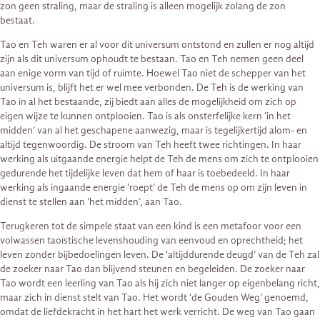
zon geen straling, maar de straling is alleen mogelijk zolang de zon
bestaat.
Tao en Teh waren er al voor dit universum ontstond en zullen er nog altijd
zijn als dit universum ophoudt te bestaan. Tao en Teh nemen geen deel
aan enige vorm van tijd of ruimte. Hoewel Tao niet de schepper van het
universum is, blijft het er wel mee verbonden. De Teh is de werking van
Tao in al het bestaande, zij biedt aan alles de mogelijkheid om zich op
eigen wijze te kunnen ontplooien. Tao is als onsterfelijke kern ‘in het
midden’ van al het geschapene aanwezig, maar is tegelijkertijd alom- en
altijd tegenwoordig. De stroom van Teh heeft twee richtingen. In haar
werking als uitgaande energie helpt de Teh de mens om zich te ontplooien
gedurende het tijdelijke leven dat hem of haar is toebedeeld. In haar
werking als ingaande energie ‘roept’ de Teh de mens op om zijn leven in
dienst te stellen aan ‘het midden’, aan Tao.
Terugkeren tot de simpele staat van een kind is een metafoor voor een
volwassen taoïstische levenshouding van eenvoud en oprechtheid; het
leven zonder bijbedoelingen leven. De ‘altijddurende deugd’ van de Teh zal
de zoeker naar Tao dan blijvend steunen en begeleiden. De zoeker naar
Tao wordt een leerling van Tao als hij zich niet langer op eigenbelang richt,
maar zich in dienst stelt van Tao. Het wordt ‘de Gouden Weg’ genoemd,
omdat de liefdekracht in het hart het werk verricht. De weg van Tao gaan