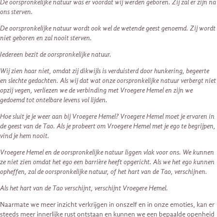
De oorspronkelijke natuur was er voordat wij werden geboren. Zij zal er zijn na
ons sterven.
De oorspronkelijke natuur wordt ook wel de wetende geest genoemd. Zij wordt
niet geboren en zal nooit sterven.
Iedereen bezit de oorspronkelijke natuur.
Wij zien haar niet, omdat zij dikwijls is verduisterd door hunkering, begeerte
en slechte gedachten. Als wij dat wat onze oorspronkelijke natuur verbergt niet
opzij vegen, verliezen we de verbinding met Vroegere Hemel en zijn we
gedoemd tot ontelbare levens vol lijden.
Hoe sluit je je weer aan bij Vroegere Hemel? Vroegere Hemel moet je ervaren in
de geest van de Tao. Als je probeert om Vroegere Hemel met je ego te begrijpen,
vind je hem nooit.
Vroegere Hemel en de oorspronkelijke natuur liggen vlak voor ons. We kunnen
ze niet zien omdat het ego een barrière heeft opgericht. Als we het ego kunnen
opheffen, zal de oorspronkelijke natuur, of het hart van de Tao, verschijnen.
Als het hart van de Tao verschijnt, verschijnt Vroegere Hemel.
Naarmate we meer inzicht verkrijgen in onszelf en in onze emoties, kan er
steeds meer innerlijke rust ontstaan en kunnen we een bepaalde openheid