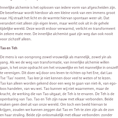
Innerlijke alchemie is het oplossen van iedere vorm van afgescheiden zijn.
De beoefenaar wordt hierdoor als een kleine vonk van een immens groot
vuur. Hij straalt het licht en de warmte hiervan spontaan weer uit. Dat
verandert niet alleen zijn eigen leven, maar werkt ook uit in de gehele
tijdelijke wereld. Deze wordt erdoor verwarmd, verlicht en transformeert
in zekere mate mee. De innerlijke alchemist gaat zijn weg dan ook nooit
voor zichzelf alleen.
Tao en Teh
De mens is van oorsprong zowel vrouwelijk als mannelijk, zowel yin als
yang. Als we de weg van transformatie, van innerlijke alchemie willen
gaan, is het onze opdracht om het vrouwelijke en het mannelijke in onszelf
te verenigen. Dit doen wij door ons leven te richten op het Ene, dat Lao
Tse ‘Tao’ noemt. Tao leer je niet kennen door veel te weten of te lezen.
Tao kan alleen worden gekend door een weg te gaan van niet-ik, van ego-
loos handelen, van wu wei. Tao kunnen wij niet waarnemen, maar de
kracht, de werking die van Tao uitgaat, de Teh is te ervaren. De Teh is de
openbaring van Tao. Tao en Teh zijn nauw met elkaar verbonden. Beide
maken geen deel uit van onze wereld. Om toch een beeld hiervan te
krijgen, zouden we kunnen zeggen dat Tao en Teh te zien zijn als de zon
en haar straling. Beide zijn onlosmakelijk met elkaar verbonden: zonder