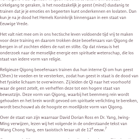
cirkelgang te geraken, is het noodzakelijk je geest (mind) dusdanig te
trainen dat je je emoties en begeerten kunt onderkennen en loslaten. Dan
kun je na je dood het Hemels Koninkrijk binnengaan in een staat van
Eeuwige Vrede.
Het valt niet mee om in ons hectische leven voldoende tijd vrij te maken
voor deze training en daarom trokken deze beoefenaars van Qigong de
bergen in of zochten elders de rust en stilte. Op dat niveau is het
onderzoek naar de menselijke energie een spirituele wetenschap, die los
staat van iedere vorm van religie.
Religieuze Qigong beoefenaars trainen dus hun interne Qi om hun geest
(Shen) te voeden en te versterken, zodat hun geest in staat is de dood van
het fysieke lichaam te overwinnen. Zij leiden de Qi naar het voorhoofd
waar de geest zetelt, en verheffen deze tot een hogere staat van
bewustzijn. Deze vorm van Qigong, waarbij het beenmerg rein wordt
gehouden en het brein wordt gevoed om spirituele verlichting te bereiken,
wordt beschouwd als de hoogste en moeilijkste vorm van Qigong.
Over de staat van zijn waarnaar David Dorian Ross en Dr. Yang, Jwing-
Ming verwijzen, lezen wij het volgende in de onderstaande tekst van
e
7
Wang Chong Yang, een taoïstisch leraar uit de 12
eeuw.