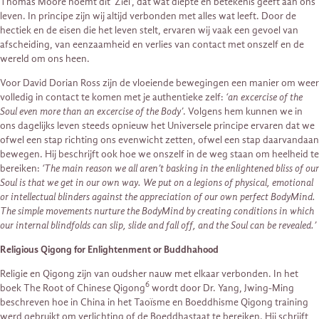
Thomas Moore noemt dit ‘Ziel’, dat wat diepte en betekenis geeft aan ons
leven. In principe zijn wij altijd verbonden met alles wat leeft. Door de
hectiek en de eisen die het leven stelt, ervaren wij vaak een gevoel van
afscheiding, van eenzaamheid en verlies van contact met onszelf en de
wereld om ons heen.
Voor David Dorian Ross zijn de vloeiende bewegingen een manier om weer
volledig in contact te komen met je authentieke zelf:
‘an excercise of the
Soul even more than an excercise of the Body’
. Volgens hem kunnen we in
ons dagelijks leven steeds opnieuw het Universele principe ervaren dat we
ofwel een stap richting ons evenwicht zetten, ofwel een stap daarvandaan
bewegen. Hij beschrijft ook hoe we onszelf in de weg staan om heelheid te
bereiken:
‘The main reason we all aren’t basking in the enlightened bliss of our
Soul is that we get in our own way. We put on a legions of physical, emotional
or intellectual blinders against the appreciation of our own perfect BodyMind.
The simple movements nurture the BodyMind by creating conditions in which
our internal blindfolds can slip, slide and fall off, and the Soul can be revealed.’
Religious Qigong for Enlightenment or Buddhahood
Religie en Qigong zijn van oudsher nauw met elkaar verbonden. In het
6
boek The Root of Chinese Qigong
wordt door Dr. Yang, Jwing-Ming
beschreven hoe in China in het Taoïsme en Boeddhisme Qigong training
werd gebruikt om verlichting of de Boeddhastaat te bereiken. Hij schrijft