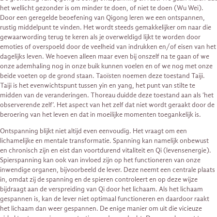
het wellicht gezonder is om minder te doen, of niet te doen (Wu Wei).
Door een geregelde beoefening van Qigong leren we een ontspannen,
rustig middelpunt te vinden. Het wordt steeds gemakkelijker om naar die
gewaarwording terug te keren als je overweldigd lijkt te worden door
emoties of overspoeld door de veelheid van indrukken en/of eisen van het
dagelijks leven. We hoeven alleen maar even bij onszelf na te gaan of we
onze ademhaling nog in onze buik kunnen voelen en of we nog met onze
beide voeten op de grond staan. Taoïsten noemen deze toestand Taiji.
Taiji is het evenwichtspunt tussen yin en yang, het punt van stilte te
midden van de veranderingen. Thoreau duidde deze toestand aan als ‘het
observerende zelf’. Het aspect van het zelf dat niet wordt geraakt door de
beroering van het leven en dat in moeilijke momenten toegankelijk is.
Ontspanning blijkt niet altijd even eenvoudig. Het vraagt om een
lichamelijke en mentale transformatie. Spanning kan namelijk onbewust
en chronisch zijn en eist dan voortdurend vitaliteit en Qi (levensenergie).
Spierspanning kan ook van invloed zijn op het functioneren van onze
inwendige organen, bijvoorbeeld de lever. Deze neemt een centrale plaats
in, omdat zij de spanning en de spieren controleert en op deze wijze
bijdraagt aan de verspreiding van Qi door het lichaam. Als het lichaam
gespannen is, kan de lever niet optimaal functioneren en daardoor raakt
het lichaam dan weer gespannen. De enige manier om uit die vicieuze