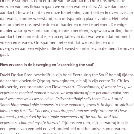
cirkel te stappen is concentratie van de aandacht. Door ons bewust te
worden van ons lichaam gaan we voelen wat er mis is. Als we dan onze
aandacht bewust richten en onze beoefening voortzetten in overgave aan
dat wat is, zonder weerstand, kan ontspanning plaats vinden. Het helpt
niet om beter ons best te doen of harder en meer te oefenen. De enige
manier waarop we ontspanning kunnen bereiken, is gewaarwording door
aandacht en concentratie, en acceptatie van dat wat we op dat moment
voelen en ervaren. Ontspannen betekent dat we loslaten en ons
overgeven aan een wijsheid die de bewuste controle van de mens te boven
gaat.
Flow ervaren in de beweging en ‘excercising the soul’
5
David Dorian Ross beschrijft in zijn boek Exercising the Soul
hoe hij tijdens
de zachte vloeiende Qigong-bewegingen, die hij in zijn eerste Tai Chi les
uitvoerde, een toestand van Flow ervaart:
‘Occasionally, if we are lucky, we
experience magical moments when we leap ahead of our personal evolutions
and see ourselves as we could be. Csikzentmihalyi calls them ‘Flow States’.
Something remarkable happens in these moments; growth, insight, or spiritual
bliss. In my first Tai Chi class, I was dropped unexpectedly into one of these
moments, catapulted by the simple movements of the routine and that
experience changed my life forever’.
Tijdens een dergelijke ervaring kun je
een gevoel van eenheid en verbondenheid met het universum ervaren.