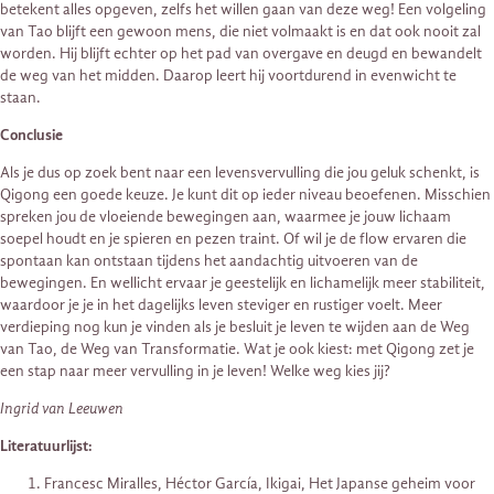
betekent alles opgeven, zelfs het willen gaan van deze weg! Een volgeling
van Tao blijft een gewoon mens, die niet volmaakt is en dat ook nooit zal
worden. Hij blijft echter op het pad van overgave en deugd en bewandelt
de weg van het midden. Daarop leert hij voortdurend in evenwicht te
staan.
Conclusie
Als je dus op zoek bent naar een levensvervulling die jou geluk schenkt, is
Qigong een goede keuze. Je kunt dit op ieder niveau beoefenen. Misschien
spreken jou de vloeiende bewegingen aan, waarmee je jouw lichaam
soepel houdt en je spieren en pezen traint. Of wil je de flow ervaren die
spontaan kan ontstaan tijdens het aandachtig uitvoeren van de
bewegingen. En wellicht ervaar je geestelijk en lichamelijk meer stabiliteit,
waardoor je je in het dagelijks leven steviger en rustiger voelt. Meer
verdieping nog kun je vinden als je besluit je leven te wijden aan de Weg
van Tao, de Weg van Transformatie. Wat je ook kiest: met Qigong zet je
een stap naar meer vervulling in je leven! Welke weg kies jij?
Ingrid van Leeuwen
Literatuurlijst:
Francesc Miralles, Héctor García, Ikigai, Het Japanse geheim voor