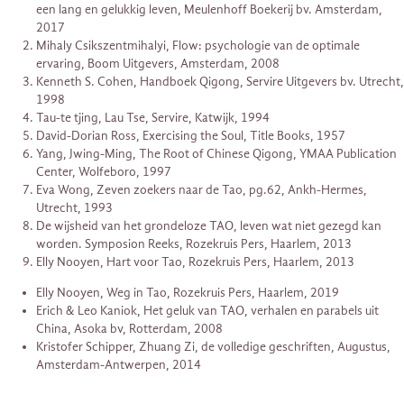
een lang en gelukkig leven, Meulenhoff Boekerij bv. Amsterdam,
2017
Mihaly Csikszentmihalyi, Flow: psychologie van de optimale
ervaring, Boom Uitgevers, Amsterdam, 2008
Kenneth S. Cohen, Handboek Qigong, Servire Uitgevers bv. Utrecht,
1998
Tau-te tjing, Lau Tse, Servire, Katwijk, 1994
David-Dorian Ross, Exercising the Soul, Title Books, 1957
Yang, Jwing-Ming, The Root of Chinese Qigong, YMAA Publication
Center, Wolfeboro, 1997
Eva Wong, Zeven zoekers naar de Tao, pg.62, Ankh-Hermes,
Utrecht, 1993
De wijsheid van het grondeloze TAO, leven wat niet gezegd kan
worden. Symposion Reeks, Rozekruis Pers, Haarlem, 2013
Elly Nooyen, Hart voor Tao, Rozekruis Pers, Haarlem, 2013
Elly Nooyen, Weg in Tao, Rozekruis Pers, Haarlem, 2019
Erich & Leo Kaniok, Het geluk van TAO, verhalen en parabels uit
China, Asoka bv, Rotterdam, 2008
Kristofer Schipper, Zhuang Zi, de volledige geschriften, Augustus,
Amsterdam-Antwerpen, 2014