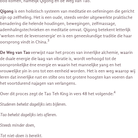
bod komen, namelijk Qigong en de Weg van Tao.
Qigong
is een holistisch systeem van meditatie en oefeningen die gericht
zijn op zelfheling. Het is een oude, steeds verder uitgewerkte praktische
benadering die helende houdingen, bewegingen, zelfmassage,
ademhalingstechnieken en meditatie omvat. Qigong betekent letterlijk
‘werken met de levensenergie’ en is een geneeskundige traditie die haar
3
oorsprong vindt in China.
De Weg van Tao
verwijst naar het proces van innerlijke alchemie, waarin
de duale energie die laag van vibratie is, wordt verhoogd tot de
oorspronkelijke éne energie en waarin het mannelijke yang en het
vrouwelijke yin in ons tot een eenheid worden. Het is een weg waarop wij
leren dat innerlijke rust en stilte ons tot grotere hoogten kan voeren dan
het voortdurend najagen van verlangens.
4
Over dit proces zegt de Tao Teh King in vers 48 het volgende:
Studeren behelst dagelijks iets bijleren.
Tao behelst dagelijks iets afleren.
Steeds minder doen,
Tot niet-doen is bereikt.