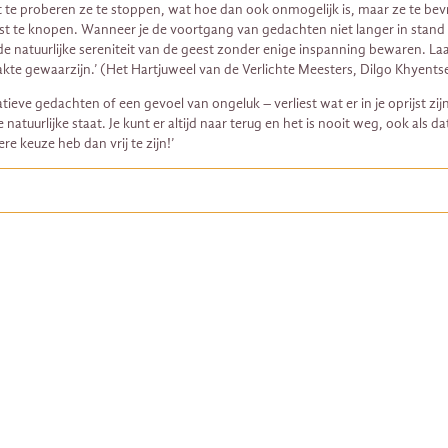
t te proberen ze te stoppen, wat hoe dan ook onmogelijk is, maar ze te bevr
te knopen. Wanneer je de voortgang van gedachten niet langer in stand ho
je de natuurlijke sereniteit van de geest zonder enige inspanning bewaren. 
akte gewaarzijn.’ (Het Hartjuweel van de Verlichte Meesters, Dilgo Khyents
atieve gedachten of een gevoel van ongeluk – verliest wat er in je oprijst zi
tuurlijke staat. Je kunt er altijd naar terug en het is nooit weg, ook als da
 keuze heb dan vrij te zijn!’