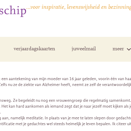
…voor inspiratie, levenswijsheid en bezinnin
verjaardagskaarten
juweelmail
meer
: een aantekening van mijn moeder van 16 jaar geleden, voorin één van ha
lfs nu ze de ziekte van Alzheimer heeft, neemt ze zelf de verantwoordelijkhe
nsweg. Ze begeleidt nu nog een vrouwengroep die regelmatig samenkomt. 
et kan hard aankomen als iemand zegt dat je naar jezelf moet kijken als je j
.
 aan, namelijk meditatie. In plaats van je mee te laten slepen door gedacht
ntificatie met je gedachtes wel steeds heimelijk je leven bepalen. Ik citeer 