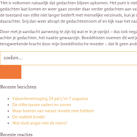
‘Het is volkomen natuurlijk dat gedachten blijven opkomen. Het punt is nie
gedachten laat komen en weer gaan zonder daar verder gedachten aan vast 
de toestand van stilte niet langer bederft met menselijke verzinsels, kun 
daarachter. Snij dan weer abrupt de gedachtestroom af en kijk naar het na
Door met je aandacht aanwezig te zijn bij wat er in je oprijst – dus ook neg
achter je gedachten, het naakte gewaarzijn. Boeddhisten noemen dit wel je na
terugwerkende kracht door mijn boeddhistische moeder – dat ik geen andere
Recente berichten
Vakantievertraging 24 juli t/m 7 augustus
De stilte tussen vaders en zonen
Waar boeren van nature moeite mee hebben
De realiteit breekt
Wat doet angst met de mens?
Recente reacties