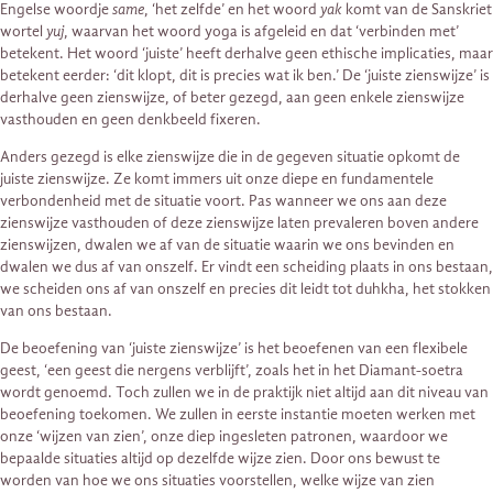
Engelse woordje
same
, ‘het zelfde’ en het woord
yak
komt van de Sanskriet
wortel
yuj
, waarvan het woord yoga is afgeleid en dat ‘verbinden met’
betekent. Het woord ‘juiste’ heeft derhalve geen ethische implicaties, maar
betekent eerder: ‘dit klopt, dit is precies wat ik ben.’ De ‘juiste zienswijze’ is
derhalve geen zienswijze, of beter gezegd, aan geen enkele zienswijze
vasthouden en geen denkbeeld fixeren.
Anders gezegd is elke zienswijze die in de gegeven situatie opkomt de
juiste zienswijze. Ze komt immers uit onze diepe en fundamentele
verbondenheid met de situatie voort. Pas wanneer we ons aan deze
zienswijze vasthouden of deze zienswijze laten prevaleren boven andere
zienswijzen, dwalen we af van de situatie waarin we ons bevinden en
dwalen we dus af van onszelf. Er vindt een scheiding plaats in ons bestaan,
we scheiden ons af van onszelf en precies dit leidt tot duhkha, het stokken
van ons bestaan.
De beoefening van ‘juiste zienswijze’ is het beoefenen van een flexibele
geest, ‘een geest die nergens verblijft’, zoals het in het Diamant-soetra
wordt genoemd. Toch zullen we in de praktijk niet altijd aan dit niveau van
beoefening toekomen. We zullen in eerste instantie moeten werken met
onze ‘wijzen van zien’, onze diep ingesleten patronen, waardoor we
bepaalde situaties altijd op dezelfde wijze zien. Door ons bewust te
worden van hoe we ons situaties voorstellen, welke wijze van zien