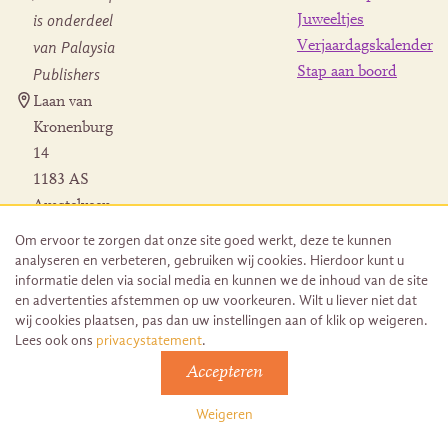
is onderdeel
Juweeltjes
Verjaardagskalender
van Palaysia
Stap aan boord
Publishers
Laan van
Kronenburg
14
1183 AS
Amstelveen
Contact
Om ervoor te zorgen dat onze site goed werkt, deze te kunnen
Herroeping
analyseren en verbeteren, gebruiken wij cookies. Hierdoor kunt u
bestelling
informatie delen via social media en kunnen we de inhoud van de site
en advertenties afstemmen op uw voorkeuren. Wilt u liever niet dat
wij cookies plaatsen, pas dan uw instellingen aan of klik op weigeren.
Lees ook ons
privacystatement
.
Accepteren
© 2026 Uitgeverij Juwelenschip. Duurzaam ontwikkeld door
Go2People
Weigeren
Algemene voorwaarden | Sitemap