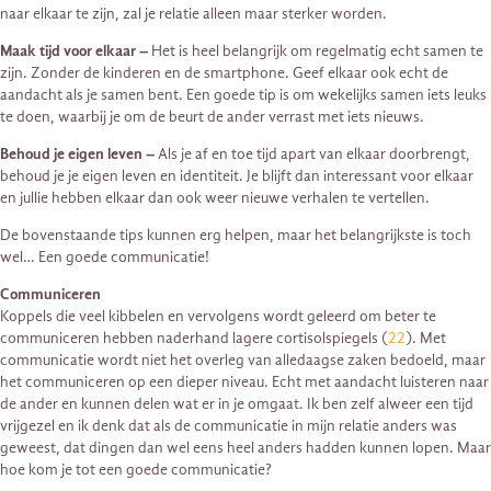
naar elkaar te zijn, zal je relatie alleen maar sterker worden.
Maak tijd voor elkaar –
Het is heel belangrijk om regelmatig echt samen te
zijn. Zonder de kinderen en de smartphone. Geef elkaar ook echt de
aandacht als je samen bent. Een goede tip is om wekelijks samen iets leuks
te doen, waarbij je om de beurt de ander verrast met iets nieuws.
Behoud je eigen leven –
Als je af en toe tijd apart van elkaar doorbrengt,
behoud je je eigen leven en identiteit. Je blijft dan interessant voor elkaar
en jullie hebben elkaar dan ook weer nieuwe verhalen te vertellen.
De bovenstaande tips kunnen erg helpen, maar het belangrijkste is toch
wel… Een goede communicatie!
Communiceren
Koppels die veel kibbelen en vervolgens wordt geleerd om beter te
communiceren hebben naderhand lagere cortisolspiegels (
22
). Met
communicatie wordt niet het overleg van alledaagse zaken bedoeld, maar
het communiceren op een dieper niveau. Echt met aandacht luisteren naar
de ander en kunnen delen wat er in je omgaat. Ik ben zelf alweer een tijd
vrijgezel en ik denk dat als de communicatie in mijn relatie anders was
geweest, dat dingen dan wel eens heel anders hadden kunnen lopen. Maar
hoe kom je tot een goede communicatie?