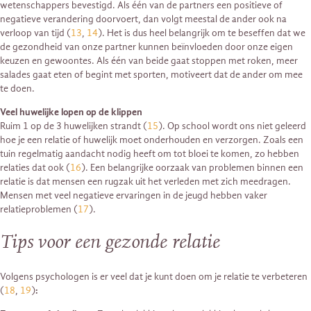
wetenschappers bevestigd. Als één van de partners een positieve of
negatieve verandering doorvoert, dan volgt meestal de ander ook na
verloop van tijd (
13
,
14
). Het is dus heel belangrijk om te beseffen dat we
de gezondheid van onze partner kunnen beïnvloeden door onze eigen
keuzen en gewoontes. Als één van beide gaat stoppen met roken, meer
salades gaat eten of begint met sporten, motiveert dat de ander om mee
te doen.
Veel huwelijke lopen op de klippen
Ruim 1 op de 3 huwelijken strandt (
15
). Op school wordt ons niet geleerd
hoe je een relatie of huwelijk moet onderhouden en verzorgen. Zoals een
tuin regelmatig aandacht nodig heeft om tot bloei te komen, zo hebben
relaties dat ook (
16
). Een belangrijke oorzaak van problemen binnen een
relatie is dat mensen een rugzak uit het verleden met zich meedragen.
Mensen met veel negatieve ervaringen in de jeugd hebben vaker
relatieproblemen (
17
).
Tips voor een gezonde relatie
Volgens psychologen is er veel dat je kunt doen om je relatie te verbeteren
(
18
,
19
)
: