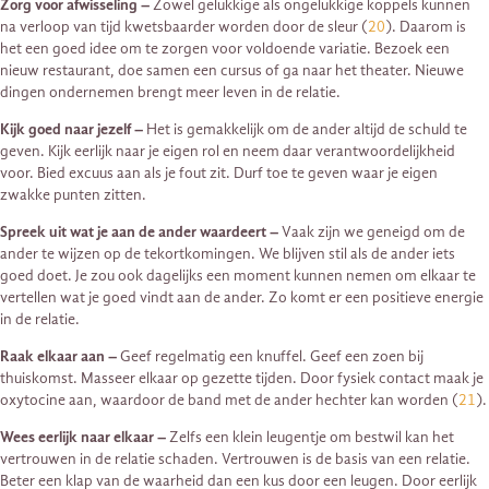
Zorg voor afwisseling –
Zowel gelukkige als ongelukkige koppels kunnen
na verloop van tijd kwetsbaarder worden door de sleur (
20
). Daarom is
het een goed idee om te zorgen voor voldoende variatie. Bezoek een
nieuw restaurant, doe samen een cursus of ga naar het theater. Nieuwe
dingen ondernemen brengt meer leven in de relatie.
Kijk goed naar jezelf –
Het is gemakkelijk om de ander altijd de schuld te
geven. Kijk eerlijk naar je eigen rol en neem daar verantwoordelijkheid
voor. Bied excuus aan als je fout zit. Durf toe te geven waar je eigen
zwakke punten zitten.
Spreek uit wat je aan de ander waardeert –
Vaak zijn we geneigd om de
ander te wijzen op de tekortkomingen. We blijven stil als de ander iets
goed doet. Je zou ook dagelijks een moment kunnen nemen om elkaar te
vertellen wat je goed vindt aan de ander. Zo komt er een positieve energie
in de relatie.
Raak elkaar aan –
Geef regelmatig een knuffel. Geef een zoen bij
thuiskomst. Masseer elkaar op gezette tijden. Door fysiek contact maak je
oxytocine aan, waardoor de band met de ander hechter kan worden (
21
).
Wees eerlijk naar elkaar –
Zelfs een klein leugentje om bestwil kan het
vertrouwen in de relatie schaden. Vertrouwen is de basis van een relatie.
Beter een klap van de waarheid dan een kus door een leugen. Door eerlijk