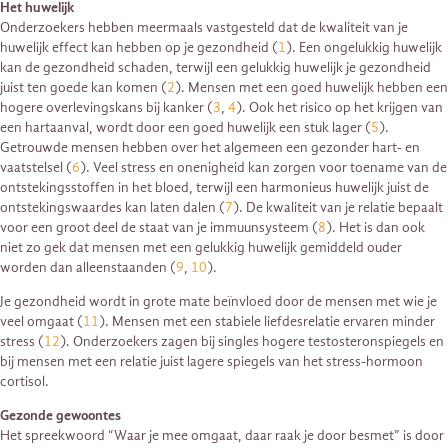
Het huwelijk
Onderzoekers hebben meermaals vastgesteld dat de kwaliteit van je
huwelijk effect kan hebben op je gezondheid (
1
). Een ongelukkig huwelijk
kan de gezondheid schaden, terwijl een gelukkig huwelijk je gezondheid
juist ten goede kan komen (
2
). Mensen met een goed huwelijk hebben een
hogere overlevingskans bij kanker (
3
,
4
). Ook het risico op het krijgen van
een hartaanval, wordt door een goed huwelijk een stuk lager (
5
).
Getrouwde mensen hebben over het algemeen een gezonder hart- en
vaatstelsel (
6
). Veel stress en onenigheid kan zorgen voor toename van de
ontstekingsstoffen in het bloed, terwijl een harmonieus huwelijk juist de
ontstekingswaardes kan laten dalen (
7
). De kwaliteit van je relatie bepaalt
voor een groot deel de staat van je immuunsysteem (
8
). Het is dan ook
niet zo gek dat mensen met een gelukkig huwelijk gemiddeld ouder
worden dan alleenstaanden (
9
,
10
).
Je gezondheid wordt in grote mate beïnvloed door de mensen met wie je
veel omgaat (
11
). Mensen met een stabiele liefdesrelatie ervaren minder
stress (
12
). Onderzoekers zagen bij singles hogere testosteronspiegels en
bij mensen met een relatie juist lagere spiegels van het stress-hormoon
cortisol.
Gezonde gewoontes
Het spreekwoord “Waar je mee omgaat, daar raak je door besmet” is door