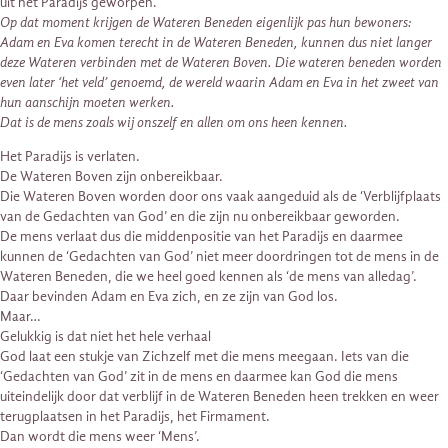
uit het Paradijs geworpen.
Op dat moment krijgen de Wateren Beneden eigenlijk pas hun bewoners:
Adam en Eva komen terecht in de Wateren Beneden, kunnen dus niet langer
deze Wateren verbinden met de Wateren Boven. Die wateren beneden worden
even later ‘het veld’ genoemd, de wereld waarin Adam en Eva in het zweet van
hun aanschijn moeten werken.
Dat is de mens zoals wij onszelf en allen om ons heen kennen.
Het Paradijs is verlaten.
De Wateren Boven zijn onbereikbaar.
Die Wateren Boven worden door ons vaak aangeduid als de ‘Verblijfplaats
van de Gedachten van God’ en die zijn nu onbereikbaar geworden.
De mens verlaat dus die middenpositie van het Paradijs en daarmee
kunnen de ‘Gedachten van God’ niet meer doordringen tot de mens in de
Wateren Beneden, die we heel goed kennen als ‘de mens van alledag’.
Daar bevinden Adam en Eva zich, en ze zijn van God los.
Maar…
Gelukkig is dat niet het hele verhaal
God laat een stukje van Zichzelf met die mens meegaan. Iets van die
‘Gedachten van God’ zit in de mens en daarmee kan God die mens
uiteindelijk door dat verblijf in de Wateren Beneden heen trekken en weer
terugplaatsen in het Paradijs, het Firmament.
Dan wordt die mens weer ‘Mens’.