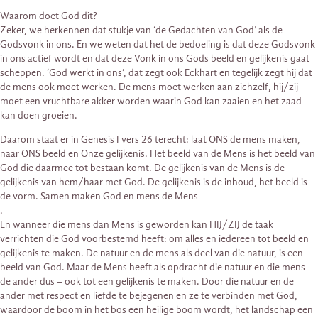
Waarom doet God dit?
Zeker, we herkennen dat stukje van ‘de Gedachten van God’ als de
Godsvonk in ons. En we weten dat het de bedoeling is dat deze Godsvonk
in ons actief wordt en dat deze Vonk in ons Gods beeld en gelijkenis gaat
scheppen. ‘God werkt in ons’, dat zegt ook Eckhart en tegelijk zegt hij dat
de mens ook moet werken. De mens moet werken aan zichzelf, hij/zij
moet een vruchtbare akker worden waarin God kan zaaien en het zaad
kan doen groeien.
Daarom staat er in Genesis I vers 26 terecht: laat ONS de mens maken,
naar ONS beeld en Onze gelijkenis. Het beeld van de Mens is het beeld van
God die daarmee tot bestaan komt. De gelijkenis van de Mens is de
gelijkenis van hem/haar met God. De gelijkenis is de inhoud, het beeld is
de vorm. Samen maken God en mens de Mens
.
En wanneer die mens dan Mens is geworden kan HIJ/ZIJ de taak
verrichten die God voorbestemd heeft: om alles en iedereen tot beeld en
gelijkenis te maken. De natuur en de mens als deel van die natuur, is een
beeld van God. Maar de Mens heeft als opdracht die natuur en die mens –
de ander dus – ook tot een gelijkenis te maken. Door die natuur en de
ander met respect en liefde te bejegenen en ze te verbinden met God,
waardoor de boom in het bos een heilige boom wordt, het landschap een