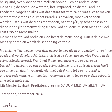
heilig land, overvloeiend van melk en honing… en de andere Mens….
De natuur, de zeeën, de wateren, het uitspansel, de dieren, land- en
zeedieren, vogels en alles wat daar staat tot vers 26 en wat alles te maken
heeft met die mens die uit het Paradijs is gevallen, moet verbonden
worden. Dat is wat de Mens moet doen, nadat hij/zij geschapen is in de
diepe innerlijke samenwerking tussen God en Mens, tussen Mens en God:
Laat ONS de Mens maken…
De mens heeft God nodig en God heeft de mens nodig. Dan is de nieuwe
Mens geboren en wordt de schepping voltooid.
Nu willen wij het hebben over deze geboorte, hoe die in ons plaatsvindt en in de
goede ziel wordt volbracht, telkens als God de Vader zijn eeuwige Woord in de
volmaakte ziel spreekt. Want wat ik hier zeg, moet worden gezien als
betrekking hebbend op een goede, volmaakte mens, die op Gods wegen heeft
gewandeld en daarin volhardt, niet met betrekking tot een natuurlijke,
ongeoefende mens, want die staat volkomen vreemd tegen-over deze geboorte
en weet er niets van.
Uit: Meister Eckhart: Predigten, preek nr 57 DUM MEDIUM SILENTIUM,
Teteringen, september 2016