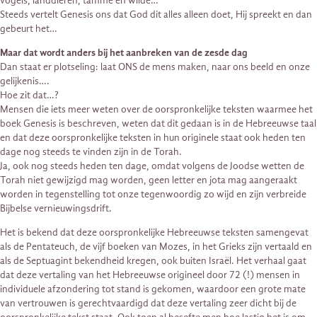
vogels, landdieren, tamme en wilde…
Steeds vertelt Genesis ons dat God dit alles alleen doet, Hij spreekt en dan
gebeurt het…
Maar dat wordt anders bij het aanbreken van de zesde dag
Dan staat er plotseling: laat ONS de mens maken, naar ons beeld en onze
gelijkenis….
Hoe zit dat…?
Mensen die iets meer weten over de oorspronkelijke teksten waarmee het
boek Genesis is beschreven, weten dat dit gedaan is in de Hebreeuwse taal
en dat deze oorspronkelijke teksten in hun originele staat ook heden ten
dage nog steeds te vinden zijn in de Torah.
Ja, ook nog steeds heden ten dage, omdat volgens de Joodse wetten de
Torah niet gewijzigd mag worden, geen letter en jota mag aangeraakt
worden in tegenstelling tot onze tegenwoordig zo wijd en zijn verbreide
Bijbelse vernieuwingsdrift.
Het is bekend dat deze oorspronkelijke Hebreeuwse teksten samengevat
als de Pentateuch, de vijf boeken van Mozes, in het Grieks zijn vertaald en
als de Septuagint bekendheid kregen, ook buiten Israël. Het verhaal gaat
dat deze vertaling van het Hebreeuwse origineel door 72 (!) mensen in
individuele afzondering tot stand is gekomen, waardoor een grote mate
van vertrouwen is gerechtvaardigd dat deze vertaling zeer dicht bij de