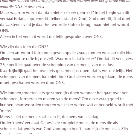
Daarmee zou een verklaring gegeven kunnen worden over het gebruik van dat
woordje ONS in deze tekst..
Maar waarom wordt dat dan niet elke keer gebruikt? In het begin van dit
verhaal is dat al opgemerkt; telkens staat er God, God doet dit, God doet
dat….Steeds vind je daar het woordje Elohim terug, maar niet het woord
ONS.
Alleen in het vers 26 wordt duidelijk gesproken over ONS.
Wie zijn dan toch die ONS?
Om een antwoord te kunnen geven op die vraag kunnen we naar mijn idee
alleen maar te rade bij onszelf. Waarom is dat idee er? Omdat dit vers, vers
26, specifiek gaat over de schepping van de mens, van ons dus.
Klaarblijkelijk gaat het over iets gezamenlijks doen, dat is wel duidelijk. Het
scheppen van de mens kan niet door God alleen worden gedaan, de mens
moet geschapen worden door ONS.
Wie kunnen/moeten iets gezamenlijks doen wanneer het gaat over het
scheppen, formeren en maken van de mens? Om deze vraag goed te
kunnen beantwoorden moeten we zeker weten wat er bedoeld wordt met
‘mens’.
Mens is niet de mens zoals u en ik, de mens van alledag.
Onder ‘mens’ verstaat Genesis de complete mens, de mens die als
schepsel datgene is wat God voor ogen heeft, namelijk de mens als Zijn