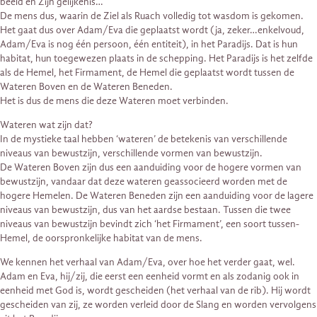
beeld en Zijn gelijkenis…
De mens dus, waarin de Ziel als Ruach volledig tot wasdom is gekomen.
Het gaat dus over Adam/Eva die geplaatst wordt (ja, zeker…enkelvoud,
Adam/Eva is nog één persoon, één entiteit), in het Paradijs. Dat is hun
habitat, hun toegewezen plaats in de schepping. Het Paradijs is het zelfde
als de Hemel, het Firmament, de Hemel die geplaatst wordt tussen de
Wateren Boven en de Wateren Beneden.
Het is dus de mens die deze Wateren moet verbinden.
Wateren wat zijn dat?
In de mystieke taal hebben ‘wateren’ de betekenis van verschillende
niveaus van bewustzijn, verschillende vormen van bewustzijn.
De Wateren Boven zijn dus een aanduiding voor de hogere vormen van
bewustzijn, vandaar dat deze wateren geassocieerd worden met de
hogere Hemelen. De Wateren Beneden zijn een aanduiding voor de lagere
niveaus van bewustzijn, dus van het aardse bestaan. Tussen die twee
niveaus van bewustzijn bevindt zich ‘het Firmament’, een soort tussen-
Hemel, de oorspronkelijke habitat van de mens.
We kennen het verhaal van Adam/Eva, over hoe het verder gaat, wel.
Adam en Eva, hij/zij, die eerst een eenheid vormt en als zodanig ook in
eenheid met God is, wordt gescheiden (het verhaal van de rib). Hij wordt
gescheiden van zij, ze worden verleid door de Slang en worden vervolgens