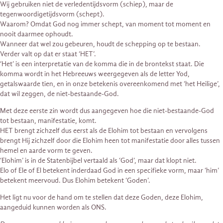
Wij gebruiken niet de verledentijdsvorm (schiep), maar de
tegenwoordigetijdsvorm (schept).
Waarom? Omdat God nog immer schept, van moment tot moment en
nooit daarmee ophoudt.
Wanneer dat wel zou gebeuren, houdt de schepping op te bestaan.
Verder valt op dat er staat ‘HET’.
‘Het’ is een interpretatie van de komma die in de brontekst staat. Die
komma wordt in het Hebreeuws weergegeven als de letter Yod,
getalswaarde tien, en in onze betekenis overeenkomend met ‘het Heilige’,
dat wil zeggen, de niet-bestaande-God.
Met deze eerste zin wordt dus aangegeven hoe die niet-bestaande-God
tot bestaan, manifestatie, komt.
HET brengt zichzelf dus eerst als de Elohim tot bestaan en vervolgens
brengt Hij zichzelf door die Elohim heen tot manifestatie door alles tussen
hemel en aarde vorm te geven.
‘Elohim’ is in de Statenbijbel vertaald als ‘God’, maar dat klopt niet.
Elo of Ele of El betekent inderdaad God in een specifieke vorm, maar ‘him’
betekent meervoud. Dus Elohim betekent ‘Goden’.
Het ligt nu voor de hand om te stellen dat deze Goden, deze Elohim,
aangeduid kunnen worden als ONS.