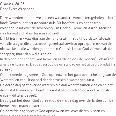
Genesis I, 26-28.
Door Evert Wagenaar
Deze woorden kunnen we – in een wat andere vorm – terugvinden in het
boek Genesis, het eerste hoofdstuk. Dit hoofdstuk en het daarop
volgende, gaat over de schepping van Goden, Hemel en Aarde, Mensen
en alles wat zich daar tussenin bevindt.
Er lijkt iets merkwaardigs aan de hand te zijn met dit hoofdstuk, afgezien
van alle vragen die dit scheppingsverhaal sowieso oproept: in elk van de
nieuwe fasen die worden genoemd in Genesis I staat God vermeld als de
schepper, maar dan wel als enige.
In den beginne schept God hemel en aarde en ook de Goden( Elohim) en
alles daar tussenin. Dat gebeurt op de eerste dag en het gebeurt omdat Hij
spreekt.
Op de tweede dag spreekt God opnieuw en het gaat over scheiding van de
‘wateren’ en een uitspansel dat daartussenin wordt geplaatst.
De derde dag gaat over de wateren die dan weer tezamen vloeien en het
droge dat tevoorschijn komt, maar dat alles omdat God – ook weer als
enige – dit alles beveelt.
En zo gaat het door: God spreekt op de vierde dag over de lichten aan de
hemel, zon, maan en sterren.
Op de vijfde dag spreekt God opnieuw en wel over dieren, vissen en