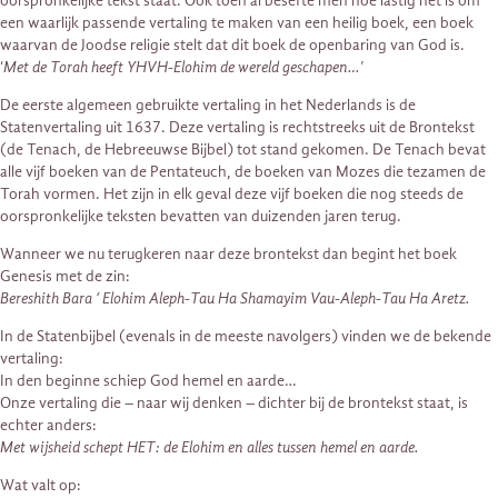
oorspronkelijke tekst staat. Ook toen al besefte men hoe lastig het is om
een waarlijk passende vertaling te maken van een heilig boek, een boek
waarvan de Joodse religie stelt dat dit boek de openbaring van God is.
‘
Met de Torah heeft YHVH-Elohim de wereld geschapen…
’
De eerste algemeen gebruikte vertaling in het Nederlands is de
Statenvertaling uit 1637. Deze vertaling is rechtstreeks uit de Brontekst
(de Tenach, de Hebreeuwse Bijbel) tot stand gekomen. De Tenach bevat
alle vijf boeken van de Pentateuch, de boeken van Mozes die tezamen de
Torah vormen. Het zijn in elk geval deze vijf boeken die nog steeds de
oorspronkelijke teksten bevatten van duizenden jaren terug.
Wanneer we nu terugkeren naar deze brontekst dan begint het boek
Genesis met de zin:
Bereshith Bara ‘ Elohim Aleph-Tau Ha Shamayim Vau-Aleph-Tau Ha Aretz.
In de Statenbijbel (evenals in de meeste navolgers) vinden we de bekende
vertaling:
In den beginne schiep God hemel en aarde…
Onze vertaling die – naar wij denken – dichter bij de brontekst staat, is
echter anders:
Met wijsheid schept HET: de Elohim en alles tussen hemel en aarde.
Wat valt op: