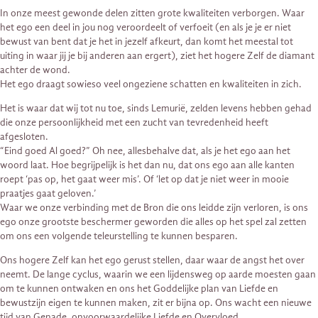
In onze meest gewonde delen zitten grote kwaliteiten verborgen. Waar
het ego een deel in jou nog veroordeelt of verfoeit (en als je je er niet
bewust van bent dat je het in jezelf afkeurt, dan komt het meestal tot
uiting in waar jij je bij anderen aan ergert), ziet het hogere Zelf de diamant
achter de wond.
Het ego draagt sowieso veel ongeziene schatten en kwaliteiten in zich.
Het is waar dat wij tot nu toe, sinds Lemurië, zelden levens hebben gehad
die onze persoonlijkheid met een zucht van tevredenheid heeft
afgesloten.
“Eind goed Al goed?” Oh nee, allesbehalve dat, als je het ego aan het
woord laat. Hoe begrijpelijk is het dan nu, dat ons ego aan alle kanten
roept ‘pas op, het gaat weer mis’. Of ‘let op dat je niet weer in mooie
praatjes gaat geloven.’
Waar we onze verbinding met de Bron die ons leidde zijn verloren, is ons
ego onze grootste beschermer geworden die alles op het spel zal zetten
om ons een volgende teleurstelling te kunnen besparen.
Ons hogere Zelf kan het ego gerust stellen, daar waar de angst het over
neemt. De lange cyclus, waarin we een lijdensweg op aarde moesten gaan
om te kunnen ontwaken en ons het Goddelijke plan van Liefde en
bewustzijn eigen te kunnen maken, zit er bijna op. Ons wacht een nieuwe
tijd van Genade, onvoorwaardelijke Liefde en Overvloed.