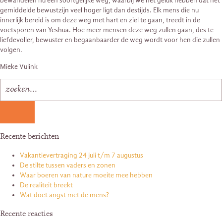
bewandelen nu een soortgelijke weg, waarbij we het geluk hebben dat het
gemiddelde bewustzijn veel hoger ligt dan destijds. Elk mens die nu
innerlijk bereid is om deze weg met hart en ziel te gaan, treedt in de
voetsporen van Yeshua. Hoe meer mensen deze weg zullen gaan, des te
liefdevoller, bewuster en begaanbaarder de weg wordt voor hen die zullen
volgen.
Mieke Vulink
Recente berichten
Vakantievertraging 24 juli t/m 7 augustus
De stilte tussen vaders en zonen
Waar boeren van nature moeite mee hebben
De realiteit breekt
Wat doet angst met de mens?
Recente reacties