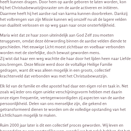
heeft kunnen dragen. Door hem op aarde geboren te laten worden, kon
hij het Christusbewustzijnsraster om de aarde activeren en initiëren.
Daarmee heeft hij het aardse rad van karma kunnen doorbreken. Dankzij
het volbrengen van zijn Missie kunnen wij onszelf nu uit de lagere velden
van dualiteit verlossen en op weg gaan naar onze onsterfelijkheid.
Maria wist dat ze haar zoon uiteindelijk aan God Zelf zou moeten
teruggeven, omdat deze éénwording binnen de aardse velden diende te
geschieden. Het eeuwige Licht moest zichtbaar en voelbaar verbonden
worden met de sterfelijke, doch bewust geworden mens.
Zij wist dat haar een weg wachtte die haar door het lijden heen naar Liefde
zou brengen. Deze Missie werd door de voltallige Heilige Familie
gedragen, want dit was alleen mogelijk in een groots, collectief
krachtenveld dat verbonden was met het Christusbewustzijn.
Elk lid van de familie en elke apostel had daar een eigen rol en taak in. Net
zoals wij ieder ons eigen unieke verschijningsvorm hebben met daarin
onze eigen frequentie, vertegenwoordigden zij aspecten van de aardse
persoonlijkheid. Delen van ons menselijke zijn, die gekend en
getransformeerd dienen te worden om de volledige opstanding van het
Lichtlichaam mogelijk te maken.
Ruim 2000 jaar later is dit een collectief proces geworden. Wij leven en