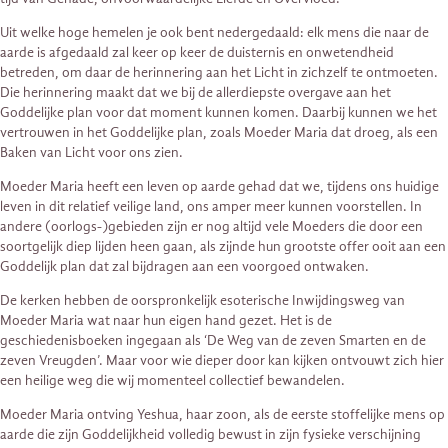
Uit welke hoge hemelen je ook bent nedergedaald: elk mens die naar de
aarde is afgedaald zal keer op keer de duisternis en onwetendheid
betreden, om daar de herinnering aan het Licht in zichzelf te ontmoeten.
Die herinnering maakt dat we bij de allerdiepste overgave aan het
Goddelijke plan voor dat moment kunnen komen. Daarbij kunnen we het
vertrouwen in het Goddelijke plan, zoals Moeder Maria dat droeg, als een
Baken van Licht voor ons zien.
Moeder Maria heeft een leven op aarde gehad dat we, tijdens ons huidige
leven in dit relatief veilige land, ons amper meer kunnen voorstellen. In
andere (oorlogs-)gebieden zijn er nog altijd vele Moeders die door een
soortgelijk diep lijden heen gaan, als zijnde hun grootste offer ooit aan een
Goddelijk plan dat zal bijdragen aan een voorgoed ontwaken.
De kerken hebben de oorspronkelijk esoterische Inwijdingsweg van
Moeder Maria wat naar hun eigen hand gezet. Het is de
geschiedenisboeken ingegaan als ‘De Weg van de zeven Smarten en de
zeven Vreugden’. Maar voor wie dieper door kan kijken ontvouwt zich hier
een heilige weg die wij momenteel collectief bewandelen.
Moeder Maria ontving Yeshua, haar zoon, als de eerste stoffelijke mens op
aarde die zijn Goddelijkheid volledig bewust in zijn fysieke verschijning