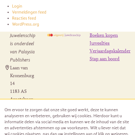
Login
Vermeldingen feed
Reacties feed
WordPress.org
Juwelenschip
Boeken kopen
is onderdeel
Juweeltjes
Verjaardagskalender
van Palaysia
Stap aan boord
Publishers
Laan van
Kronenburg
14
1183 AS
Amstelveen
Contact
Om ervoor te zorgen dat onze site goed werkt, deze te kunnen
Herroeping
analyseren en verbeteren, gebruiken wij cookies. Hierdoor kunt u
bestelling
informatie delen via social media en kunnen we de inhoud van de site
en advertenties afstemmen op uw voorkeuren. Wilt u liever niet dat
wij cookies plaatsen, pas dan uw instellingen aan of klik op weigeren.