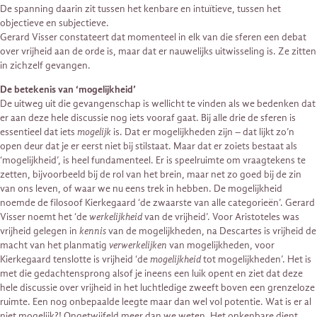
De spanning daarin zit tussen het kenbare en intuïtieve, tussen het
objectieve en subjectieve.
Gerard Visser constateert dat momenteel in elk van die sferen een debat
over vrijheid aan de orde is, maar dat er nauwelijks uitwisseling is. Ze zitten
in zichzelf gevangen.
De betekenis van ‘mogelijkheid’
De uitweg uit die gevangenschap is wellicht te vinden als we bedenken dat
er aan deze hele discussie nog iets vooraf gaat. Bij alle drie de sferen is
essentieel dat iets
mogelijk
is. Dat er mogelijkheden zijn – dat lijkt zo’n
open deur dat je er eerst niet bij stilstaat. Maar dat er zoiets bestaat als
‘mogelijkheid’, is heel fundamenteel. Er is speelruimte om vraagtekens te
zetten, bijvoorbeeld bij de rol van het brein, maar net zo goed bij de zin
van ons leven, of waar we nu eens trek in hebben. De mogelijkheid
noemde de filosoof Kierkegaard ‘de zwaarste van alle categorieën’. Gerard
Visser noemt het ‘de
werkelijkheid
van de vrijheid’. Voor Aristoteles was
vrijheid gelegen in
kennis
van de mogelijkheden, na Descartes is vrijheid de
macht van het planmatig
verwerkelijken
van mogelijkheden, voor
Kierkegaard tenslotte is vrijheid ‘de
mogelijkheid
tot mogelijkheden’. Het is
met die gedachtensprong alsof je ineens een luik opent en ziet dat deze
hele discussie over vrijheid in het luchtledige zweeft boven een grenzeloze
ruimte. Een nog onbepaalde leegte maar dan wel vol potentie. Wat is er al
niet mogelijk?! Ongetwijfeld meer dan we weten. Het onkenbare dient