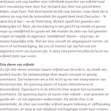
weliswaar ook oog hadden voor individuele aspecten van vrijheid maar
zich vooralsnog meer door hun verstand dan door hun gevoel lieten
leiden, zoals Kant. Ook Kant keerde de blik naar binnen, maar deed dat in
zekere zin nog met de rationaliteit die opgeld deed sinds Descartes – ‘ik
denk dus ik ben’– en de Verlichting. Bij Kant speelt het geweten een
belangrijke rol. Maar zijn benadering is niet gericht op intuïtie en gevoel
maar op redelijkheid en goede wil. We moeten de stem van het geweten
volgen en tegelijk de algemene ‘zedelijkheid’ dienen – zeg maar, de
maatschappelijke orde. Wat we voor onszelf als uitgangspunt nemen, als
norm of rechtvaardiging, dat zou zó moeten zijn dat het ook een
algemene norm zou kunnen zijn. In deze visie komt het
ethische
facet van
vrijheid sterk naar voren.
Drie sferen van vrijheid
Zo zijn drie sferen ontstaan waarin vrijheid aan de orde is, op steeds een
andere manier. De natuurkundige sfeer waarin oorzaak en gevolg
overheerst. Die herkennen we in het recht op en neer interpreteren van
hersenfuncties. De spanning daarin zit tussen determinisme en
keuzevrijheid. Daarnaast is er de ethische sfeer waarin het normatieve
overheerst. De spanning daarin zit tussen mijn vrijheid – mijn geweten en
goede wil – en het algemeen welbevinden. De derde sfeer is de
existentiële, de sfeer van innerlijke vrijheid waarin beleving en zelfbepaling
overheersen, en waar je ook religieuze overtuigingen onder kunt scharen.