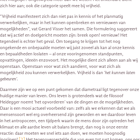
zich hier aan; ook die categorie speelt mee bij vrijheid.
“Vrijheid manifesteert zich dan niet pas in kennis of het planmatig
verwerkelijken, maar in het kunnen openbreken en vernieuwen van
mogelijkheden”, vat Gerard Visser het samen. Die formulering suggereert
dat wij actief en doelgericht moeten zijn: breek open! vernieuw! Het
tegendeel is echter het geval. Om toegang te krijgen tot het nog
ongekende en onbepaalde moeten wij juist zoveel als kan al onze kennis
en bepaaldheden loslaten – al onze vooringenomen standpunten,
opvattingen, ideeën enzovoort. Het mogelijke dient zich alleen aan als wij
openstaan. Openstaan voor wat zich aandient, voor wat zich als
mogelijkheid zou kunnen verwerkelijken. Vrijheid is dan ‘
het kunnen laten
gebeuren
’.
Daarmee zijn we op een punt gekomen dat diametraal ligt tegenover onze
huidige manier van leven. Ons leven is grotendeels wat de filosoof
Heidegger noemt ‘het opvorderen’ van de dingen en de mogelijkheden.
Daar is een mooi actueel voorbeeld van: zelfs als we erkennen dat we als
mensensoort wel erg overheersend zijn geworden en we daardoor leven
in het antropoceen, een tijdperk waarin de mens door zijn optreden het
klimaat en alle aardse leven uit balans brengt, dan nog is onze eerste
reactie: daar moeten we snel iets aan doen, we moeten hoognodig
ingrijpen!
[2]
Het tegenovergestelde dus van even tot rust komen, ons oor