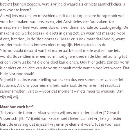
betreft kunnen zeggen: wat is vrijheid waard als er niets aantrekkelijks is
om voor te leven?
Als wij iets maken, en misschien geldt dat tot op zekere hoogte ook wel
voor het ‘maken’ van ons leven, ziet Aristoteles vier ‘oorzaken’ die
meespelen – heel wat meer dan ons eendimensionale oorzaak-gevolg. De
maker is de ‘werkoorzaak’ die iets in gang zet. En waar het maaksel voor
dient, het doel, is de ‘doeloorzaak’. Maar er is ook materiaal nodig, want
zonder materiaal is immers niets mogelijk. Het materiaal is de
‘stofoorzaak: de aard van het materiaal bepaalt mede wat en hoe iets
wordt. Bovendien is er een vorm nodig; we kneden de klei net zo lang tot
er een vorm uit komt die ons doel kan dienen. Ook hier geldt: zonder vorm
is er niets en de idee van de vorm bepaalt mede wat en hoe iets wordt. Dat
is de ‘vormoorzaak’.
Vrijheid is in deze voorstelling van zaken dus een samenspel van allerlei
factoren. Als ons voornemen, het materiaal, de vorm en het resultaat
samensmelten, valt er – voor dat moment – niets meer te wensen. Dan
zijn wij vrij.
Maar hoe voelt het?
Tot zover de theorie. Maar voelen wij ons ook inderdaad vrij? Gerard
Visser schrijft: “Vrijheid van keuze hoeft helemaal niet vrij te zijn. Ieder
kent de ervaring dat je jezelf vrij en in je element voelt, tot je voor een