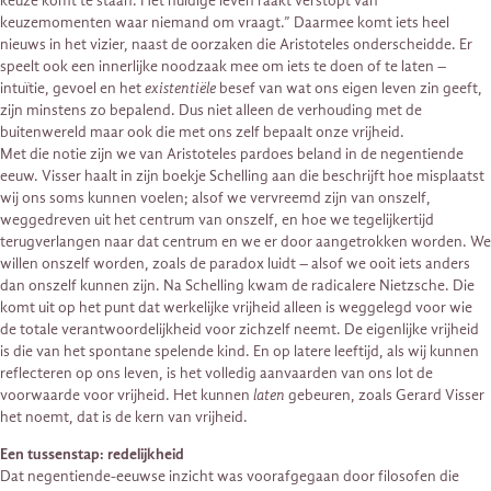
keuze komt te staan. Het huidige leven raakt verstopt van
keuzemomenten waar niemand om vraagt.” Daarmee komt iets heel
nieuws in het vizier, naast de oorzaken die Aristoteles onderscheidde. Er
speelt ook een innerlijke noodzaak mee om iets te doen of te laten –
intuïtie, gevoel en het
existentiële
besef van wat ons eigen leven zin geeft,
zijn minstens zo bepalend. Dus niet alleen de verhouding met de
buitenwereld maar ook die met ons zelf bepaalt onze vrijheid.
Met die notie zijn we van Aristoteles pardoes beland in de negentiende
eeuw. Visser haalt in zijn boekje Schelling aan die beschrijft hoe misplaatst
wij ons soms kunnen voelen; alsof we vervreemd zijn van onszelf,
weggedreven uit het centrum van onszelf, en hoe we tegelijkertijd
terugverlangen naar dat centrum en we er door aangetrokken worden. We
willen onszelf worden, zoals de paradox luidt – alsof we ooit iets anders
dan onszelf kunnen zijn. Na Schelling kwam de radicalere Nietzsche. Die
komt uit op het punt dat werkelijke vrijheid alleen is weggelegd voor wie
de totale verantwoordelijkheid voor zichzelf neemt. De eigenlijke vrijheid
is die van het spontane spelende kind. En op latere leeftijd, als wij kunnen
reflecteren op ons leven, is het volledig aanvaarden van ons lot de
voorwaarde voor vrijheid. Het kunnen
laten
gebeuren, zoals Gerard Visser
het noemt, dat is de kern van vrijheid.
Een tussenstap: redelijkheid
Dat negentiende-eeuwse inzicht was voorafgegaan door filosofen die