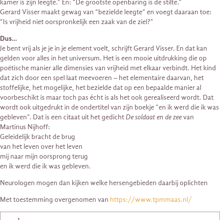
kamer is zijn leegte.” En: “De grootste openbaring is de stilte.”
Gerard Visser maakt gewag van “bezielde leegte” en voegt daaraan toe:
“Is vrijheid niet oorspronkelijk een zaak van de ziel?”
Dus…
Je bent vrij als je je in je element voelt, schrijft Gerard Visser. En dat kan
gelden voor alles in het universum. Het is een mooie uitdrukking die op
poëtische manier alle dimensies van vrijheid met elkaar verbindt. Het kind
dat zich door een spel laat meevoeren – het elementaire daarvan, het
stoffelijke, het mogelijke, het bezielde dat op een bepaalde manier al
voorbeschikt is maar toch pas écht is als het ook gerealiseerd wordt. Dat
wordt ook uitgedrukt in de ondertitel van zijn boekje “en ik werd die ik was
gebleven”. Dat is een citaat uit het gedicht
De soldaat en de zee
van
Martinus Nijhoff:
Geleidelijk bracht de brug
van het leven over het leven
mij naar mijn oorsprong terug
en ik werd die ik was gebleven.
Neurologen mogen dan kijken welke hersengebieden daarbij oplichten
Met toestemming overgenomen van
https://www.tpmmaas.nl/