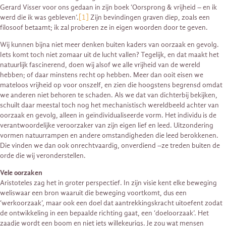
Gerard Visser voor ons gedaan in zijn boek ‘Oorsprong & vrijheid – en ik
werd die ik was gebleven’.
[1]
Zijn bevindingen graven diep, zoals een
filosoof betaamt; ik zal proberen ze in eigen woorden door te geven.
Wij kunnen bijna niet meer denken buiten kaders van oorzaak en gevolg.
Iets komt toch niet zomaar uit de lucht vallen? Tegelijk, en dat maakt het
natuurlijk fascinerend, doen wij alsof we alle vrijheid van de wereld
hebben; of daar minstens recht op hebben. Meer dan ooit eisen we
mateloos vrijheid op voor onszelf, en zien die hoogstens begrensd omdat
we anderen niet behoren te schaden. Als we dat van dichterbij bekijken,
schuilt daar meestal toch nog het mechanistisch wereldbeeld achter van
oorzaak en gevolg, alleen in geïndividualiseerde vorm. Het individu is de
verantwoordelijke veroorzaker van zijn eigen lief en leed. Uitzondering
vormen natuurrampen en andere omstandigheden die leed berokkenen.
Die vinden we dan ook onrechtvaardig, onverdiend –ze treden buiten de
orde die wij veronderstellen.
Vele oorzaken
Aristoteles zag het in groter perspectief. In zijn visie kent elke beweging
weliswaar een bron waaruit die beweging voortkomt, dus een
‘werkoorzaak’, maar ook een doel dat aantrekkingskracht uitoefent zodat
de ontwikkeling in een bepaalde richting gaat, een ‘doeloorzaak’. Het
zaadje wordt een boom en niet iets willekeurigs. Je zou wat mensen