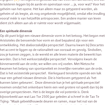
te luisteren leggen bij de aarde en openstaan voor … ja, voor wat? Voor het
geheim van het opene. Het kan alleen maar zo getypeerd worden, als
geheim of als leegte, als nog ongekende mogelijkheid, omdat elke invulling
vooraf méér is van hetzelfde antropoceen. Een andere manier van leven
dient zich alleen aan als er ruimte voor wordt vrijgemaakt.
Een spirituele dimensie
Op dit punt krijgt een nieuwe dimensie vorm in het betoog. Het begon met
Aristoteles die benoemde hoe vorm en doel bepalend zijn voor een
ontwikkeling. Het
doeloorzakelijke
perspectief. Daarna kwam bij Descartes
het accent te liggen op de rationaliteit van oorzaak en gevolg. Sindsdien,
zou je kunnen zeggen, is de wereld en alle leven materie die bewerkt kan
worden. Dat is het
werkoorzakelijke
perspectief. Vervolgens kwam de
binnenwereld aan de orde; we willen ons vrij voelen. Met Nietzsche
kwamen het belang van spontaneïteit en innerlijke roerselen aan de orde.
Dat is het
existentiële
perspectief. Kierkegaard tenslotte opende een luik
naar een geheel nieuwe dimensie. Die is hierboven getypeerd als ‘het
kunnen laten gebeuren’. Deze dimensie kun je het
spirituele
perspectief
noemen omdat het onkenbare hierin een veel grotere rol speelt dan bij de
overige perspectieven. Het is de leegte die vol potentie is. Denk
bijvoorbeeld aan wat Lao Tse 2500 jaar geleden al schreef in de Tao Te
Tsjing: “Maak gebeeldhouwde deuren en ramen, maar het nut van de