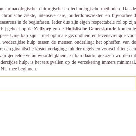
aan farmacologische, chirurgische en technologische methoden. Dat d
e chronische ziekte, intensive care, ouderdomsziekten en bijvoorbeeld
esastreus in de beginfasen. Ieder dus zijn eigen respectabele rol op zijn
rbij geheel op de
Zelfzorg
en de
Holistische Geneeskunde
komen t
opese Unie kan zijn – met optimale gezondheid en levensvreugde voor
 wederzijdse hulp tussen de mensen onderling; het opheffen van de
; een gigantische kostenverlaging; minder regels en voorschriften; een
 van gedeelde verantwoordelijkheid. Er kan daarbij gekozen worden uit
ederzijdse hulp, is het terugvallen op de verzekering immers minimaal,
er NU mee beginnen.