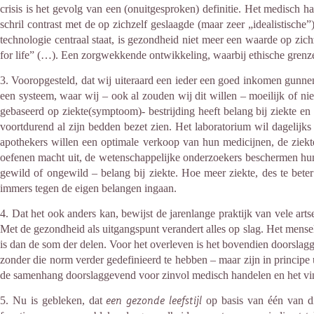
crisis is het gevolg van een (onuitgesproken) definitie. Het medisch 
schril contrast met de op zichzelf geslaagde (maar zeer „idealistisch
technologie centraal staat, is gezondheid niet meer een waarde op zich
for life” (…). Een zorgwekkende ontwikkeling, waarbij ethische grenze
3. Vooropgesteld, dat wij uiteraard een ieder een goed inkomen gunnen.
een systeem, waar wij – ook al zouden wij dit willen – moeilijk of ni
gebaseerd op ziekte(symptoom)- bestrijding heeft belang bij ziekte en 
voortdurend al zijn bedden bezet zien. Het laboratorium wil dagelijks
apothekers willen een optimale verkoop van hun medicijnen, de ziekt
oefenen macht uit, de wetenschappelijke onderzoekers beschermen hun 
gewild of ongewild – belang bij ziekte. Hoe meer ziekte, des te beter 
immers tegen de eigen belangen ingaan.
4. Dat het ook anders kan, bewijst de jarenlange praktijk van vele arts
Met de gezondheid als uitgangspunt verandert alles op slag. Het menseli
is dan de som der delen. Voor het overleven is het bovendien doorsl
zonder die norm verder gedefinieerd te hebben – maar zijn in principe u
de samenhang doorslaggevend voor zinvol medisch handelen en het vind
5. Nu is gebleken, dat
een gezonde leefstijl
op basis van één van di