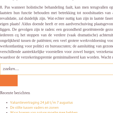
8. Pas wanneer holistische behandeling faalt, kan men terugvallen op
laatsten hun functie behouden met betrekking tot noodsituaties van a
revalidatie, zal duidelijk zijn. Wat echter nuttig kan zijn in laatste f
eigen plaats! Aldus doende heeft er een aardverschuiving plaatsgevond
liggen. De gevolgen zijn te raden: een gezondheid georiënteerde ge
iedereen cq het stoppen van de verdere (vaak dramatische) achteru
ongelijkheid tussen de patiënten; een veel grotere werkvoldoening voor
werkontlasting voor politici en bureaucraten; de aansluiting van gezo
verschillende aantrekkelijke voorstellen voor zowel burger, verzekera
waardoor de verzekeringspremie geminimaliseerd kan worden. Wacht daa
Recente berichten
Vakantievertraging 24 juli t/m 7 augustus
De stilte tussen vaders en zonen
Waar boeren van nature moeite mee hebben