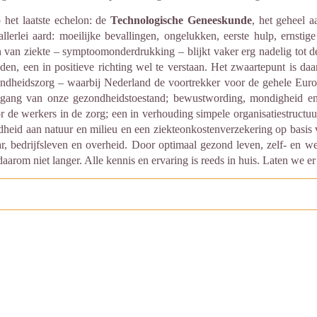
 het laatste echelon: de
Technologische Geneeskunde
, het geheel 
llerlei aard: moeilijke bevallingen, ongelukken, eerste hulp, ernstig
asen van ziekte – symptoomonderdrukking – blijkt vaker erg nadelig tot d
en, een in positieve richting wel te verstaan. Het zwaartepunt is daa
zondheidszorg – waarbij Nederland de voortrekker voor de gehele Eur
itgang van onze gezondheidstoestand; bewustwording, mondigheid en
 de werkers in de zorg; een in verhouding simpele organisatiestructuur
ndheid aan natuur en milieu en een ziekteonkostenverzekering op basis
ar, bedrijfsleven en overheid. Door optimaal gezond leven, zelf- en w
rom niet langer. Alle kennis en ervaring is reeds in huis. Laten we 