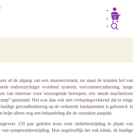
g
0
s of de afgang van een staatssecretaris, nu staan de kranten bol van
eeds ondoorzichtiger wordend systeem, vercommercialisering, lange
nen van interesse voor verzorgende beroepen, een steeds machtelozer
le ramp” genoemd. Het was dan ook niet verbazingwekkend dat er enige
de huidige gezondheidszorg op de verkeerde fundamenten is gebouwd. Is
t helpt alleen nog een behandeling die de oorzaken aanpakt.
ngeveer 150 jaar geleden koos voor ziektebestrijding in plaats van
van symptoombestrijding. Hoe ongelooflijk het ook klinkt, de huidige