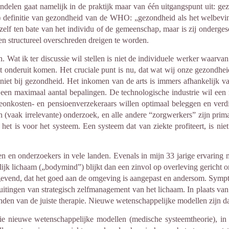
handelen gaat namelijk in de praktijk maar van één uitgangspunt uit: 
e”) definitie van gezondheid van de WHO: „gezondheid als het welbevin
zelf ten bate van het individu of de gemeenschap, maar is zij onderges
n structureel overschreden dreigen te worden.
 Wat ik ter discussie wil stellen is niet de individuele werker waarvan
et onderuit komen. Het cruciale punt is nu, dat wat wij onze gezondhe
niet bij gezondheid. Het inkomen van de arts is immers afhankelijk van
 een maximaal aantal bepalingen. De technologische industrie wil een 
eonkosten- en pensioenverzekeraars willen optimaal beleggen en verd
(vaak irrelevante) onderzoek, en alle andere “zorgwerkers” zijn prim
het is voor het systeem. Een systeem dat van ziekte profiteert, is nie
en en onderzoekers in vele landen. Evenals in mijn 33 jarige ervaring m
jk lichaam („bodymind”) blijkt dan een zinvol op overleving gericht org
aggevend, dat het goed aan de omgeving is aangepast en andersom. Sym
itingen van strategisch zelfmanagement van het lichaam. In plaats van v
en van de juiste therapie. Nieuwe wetenschappelijke modellen zijn da
e nieuwe wetenschappelijke modellen (medische systeemtheorie), in