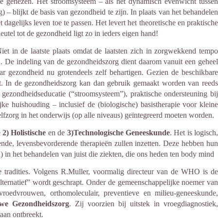
t te genezen. Het stroomsysteem – als het dynamisch evenwicht tussen
g) – blijkt de basis van gezondheid te zijn. In plaats van het behandelen
 dagelijks leven toe te passen. Het levert het theoretische en praktische
tel tot de gezondheid ligt zo in ieders eigen hand!
Niet in de laatste plaats omdat de laatsten zich in zorgwekkend tempo
en. De indeling van de gezondheidszorg dient daarom vanuit een geheel
ar gezondheid nu grotendeels zelf behartigen. Gezien de beschikbare
icht. In de gezondheidszorg kan dan gebruik gemaakt worden van reeds
ezondheidseducatie (“stroomsysteem”), praktische ondersteuning bij
ijke huishouding – inclusief de (biologische) basistherapie voor kleine
lfzorg in het onderwijs (op alle niveaus) geïntegreerd moeten worden.
e
2) Holistische
en de
3)Technologische Geneeskunde
.
Het is logisch,
gende, levensbevorderende therapieën zullen inzetten. Deze hebben hun
) in het behandelen van juist die ziekten, die ons heden ten body mind
 tradities. Volgens R.Muller, voormalig directeur van de WHO is de
„alternatief” wordt geschrapt. Onder de gemeenschappelijke noemer van
, vroedvrouwen, orthomoleculair, preventieve en milieu-geneeskunde,
we Gezondheidszorg
. Zij voorzien bij uitstek in vroegdiagnostiek
aan ontbreekt.