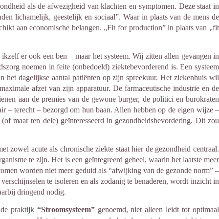
gezondheid als de afwezigheid van klachten en symptomen. Deze staat in
den lichamelijk, geestelijk en sociaal”. Waar in plaats van de mens de
chikt aan economische belangen. „Fit for production” in plaats van „fit
 ikzelf er ook een ben – maar het systeem. Wij zitten allen gevangen in
idszorg noemen in feite (onbedoeld) ziektebevorderend is. Een systeem
 het dagelijkse aantal patiënten op zijn spreekuur. Het ziekenhuis wil
maximale afzet van zijn apparatuur. De farmaceutische industrie en de
ienen aan de premies van de gewone burger, de politici en burokraten
air – terecht – bezorgd om hun baan. Allen hebben op de eigen wijze –
t (of maar ten dele) geïnteresseerd in gezondheidsbevordering. Dit zou
et zowel acute als chronische ziekte staat hier de gezondheid centraal.
anisme te zijn. Het is een geïntegreerd geheel, waarin het laatste meer
ptomen worden niet meer geduid als “afwijking van de gezonde norm” –
erschijnselen te isoleren en als zodanig te benaderen, wordt inzicht in
arbij dringend nodig.
 de praktijk
“Stroomsysteem”
genoemd, niet alleen leidt tot optimaa