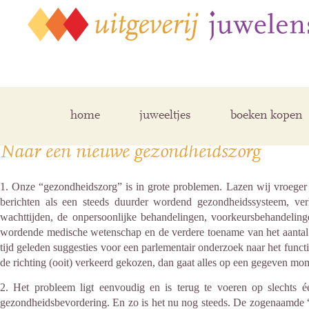
Posts Tagged ‘gezondheidszorg’
home
juweeltjes
boeken kopen
Naar een nieuwe gezondheidszorg
1. Onze “gezondheidszorg” is in grote problemen. Lazen wij vroeger v
berichten als een steeds duurder wordend gezondheidssysteem, ver
wachttijden, de onpersoonlijke behandelingen, voorkeursbehandeling
wordende medische wetenschap en de verdere toename van het aantal c
tijd geleden suggesties voor een parlementair onderzoek naar het fun
de richting (ooit) verkeerd gekozen, dan gaat alles op een gegeven m
2. Het probleem ligt eenvoudig en is terug te voeren op slechts é
gezondheidsbevordering. En zo is het nu nog steeds. De zogenaamde “