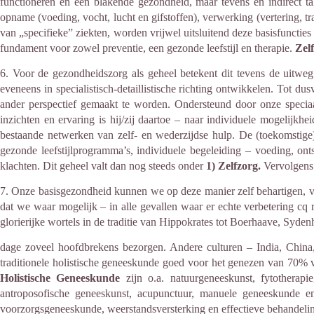
functioneren en een blakende gezondheid, maar tevens en indirect ta
opname (voeding, vocht, lucht en gifstoffen), verwerking (vertering, tra
van „specifieke” ziekten, worden vrijwel uitsluitend deze basisfuncties 
fundament voor zowel preventie, een gezonde leefstijl en therapie.
Zel
6. Voor de gezondheidszorg als geheel betekent dit tevens de uitweg u
eveneens in specialistisch-detaillistische richting ontwikkelen. Tot
ander perspectief gemaakt te worden. Ondersteund door onze speciaa
inzichten en ervaring is hij/zij daartoe – naar individuele mogelijk
bestaande netwerken van zelf- en wederzijdse hulp. De (toekomstige
gezonde leefstijlprogramma’s, individuele begeleiding – voeding, ontsl
klachten. Dit geheel valt dan nog steeds onder
1) Zelfzorg.
Vervolgens 
7. Onze basisgezondheid kunnen we op deze manier zelf behartigen, vo
dat we waar mogelijk – in alle gevallen waar er echte verbetering cq
glorierijke wortels in de traditie van Hippokrates tot Boerhaave, Syden
dage zoveel hoofdbrekens bezorgen. Andere culturen – India, China
traditionele holistische geneeskunde goed voor het genezen van 70% v
Holistische Geneeskunde
zijn o.a. natuurgeneeskunst, fytotherapie
antroposofische geneeskunst, acupunctuur, manuele geneeskunde 
voorzorgsgeneeskunde, weerstandsversterking en effectieve behandeling 