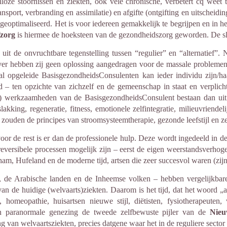
lloze stoornissen en ziekten, ook vele chronische, verbetert cq wee
nsport, verbranding en assimilatie) en afgifte (ontgifting en uitscheidin
geoptimaliseerd. Het is voor iedereen gemakkelijk te begrijpen en in het
fzorg
is hiermee de hoeksteen van de gezondheidszorg geworden. De sleu
it de onvruchtbare tegenstelling tussen “regulier” en “alternatief”. 
 dusver hebben zij geen oplossing aangedragen voor de massale problem
l opgeleide BasisgezondheidsConsulenten kan ieder individu zijn/ha
heid – ten opzichte van zichzelf en de gemeenschap in staat en verpl
) werkzaamheden van de BasisgezondheidsConsulent bestaan dan uit g
akking, regeneratie, fitness, emotionele zelfintegratie, milieuvriendel
zouden de principes van stroomsysteemtherapie, gezonde leefstijl en ze
or de rest is er dan de professionele hulp. Deze wordt ingedeeld in d
 reversibele processen mogelijk zijn – eerst de eigen weerstandsverho
ham, Hufeland en de moderne tijd, artsen die zeer succesvol waren (zijn
, de Arabische landen en de Inheemse volken – hebben vergelijkbare
an de huidige (welvaarts)ziekten. Daarom is het tijd, dat het woord 
, homeopathie, huisartsen nieuwe stijl, diëtisten, fysiotherapeuten
en paranormale genezing de tweede zelfbewuste pijler van de
Nieu
van welvaartsziekten, precies datgene waar het in de reguliere sector 