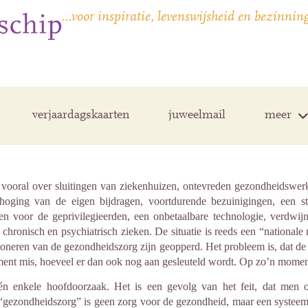
…voor inspiratie, levenswijsheid en bezinnin
verjaardagskaarten
juweelmail
meer
ooral over sluitingen van ziekenhuizen, ontevreden gezondheidswerker
hoging van de eigen bijdragen, voortdurende bezuinigingen, een st
en voor de geprivilegieerden, een onbetaalbare technologie, verdwij
hronisch en psychiatrisch zieken. De situatie is reeds een “nationa
ctioneren van de gezondheidszorg zijn geopperd. Het probleem is, dat 
oment mis, hoeveel er dan ook nog aan gesleuteld wordt. Op zo’n momen
én enkele hoofdoorzaak. Het is een gevolg van het feit, dat men o
gezondheidszorg” is geen zorg voor de gezondheid, maar een systeem 