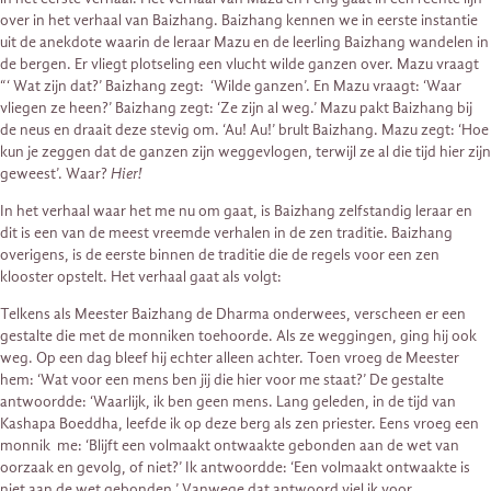
over in het verhaal van Baizhang. Baizhang kennen we in eerste instantie
uit de anekdote waarin de leraar Mazu en de leerling Baizhang wandelen in
de bergen. Er vliegt plotseling een vlucht wilde ganzen over. Mazu vraagt
“‘ Wat zijn dat?’ Baizhang zegt: ‘Wilde ganzen’. En Mazu vraagt: ‘Waar
vliegen ze heen?’ Baizhang zegt: ‘Ze zijn al weg.’ Mazu pakt Baizhang bij
de neus en draait deze stevig om. ‘Au! Au!’ brult Baizhang. Mazu zegt: ‘Hoe
kun je zeggen dat de ganzen zijn weggevlogen, terwijl ze al die tijd hier zijn
geweest’. Waar?
Hier!
In het verhaal waar het me nu om gaat, is Baizhang zelfstandig leraar en
dit is een van de meest vreemde verhalen in de zen traditie. Baizhang
overigens, is de eerste binnen de traditie die de regels voor een zen
klooster opstelt. Het verhaal gaat als volgt:
Telkens als Meester Baizhang de Dharma onderwees, verscheen er een
gestalte die met de monniken toehoorde. Als ze weggingen, ging hij ook
weg. Op een dag bleef hij echter alleen achter. Toen vroeg de Meester
hem: ‘Wat voor een mens ben jij die hier voor me staat?’ De gestalte
antwoordde: ‘Waarlijk, ik ben geen mens. Lang geleden, in de tijd van
Kashapa Boeddha, leefde ik op deze berg als zen priester. Eens vroeg een
monnik me: ‘Blijft een volmaakt ontwaakte gebonden aan de wet van
oorzaak en gevolg, of niet?’ Ik antwoordde: ‘Een volmaakt ontwaakte is
niet aan de wet gebonden.’ Vanwege dat antwoord viel ik voor