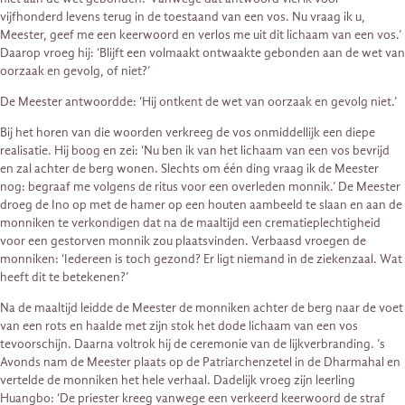
vijfhonderd levens terug in de toestaand van een vos. Nu vraag ik u,
Meester, geef me een keerwoord en verlos me uit dit lichaam van een vos.’
Daarop vroeg hij: ‘Blijft een volmaakt ontwaakte gebonden aan de wet van
oorzaak en gevolg, of niet?’
De Meester antwoordde: ‘Hij ontkent de wet van oorzaak en gevolg niet.’
Bij het horen van die woorden verkreeg de vos onmiddellijk een diepe
realisatie. Hij boog en zei: ‘Nu ben ik van het lichaam van een vos bevrijd
en zal achter de berg wonen. Slechts om één ding vraag ik de Meester
nog: begraaf me volgens de ritus voor een overleden monnik.’ De Meester
droeg de Ino op met de hamer op een houten aambeeld te slaan en aan de
monniken te verkondigen dat na de maaltijd een crematieplechtigheid
voor een gestorven monnik zou plaatsvinden. Verbaasd vroegen de
monniken: ‘Iedereen is toch gezond? Er ligt niemand in de ziekenzaal. Wat
heeft dit te betekenen?’
Na de maaltijd leidde de Meester de monniken achter de berg naar de voet
van een rots en haalde met zijn stok het dode lichaam van een vos
tevoorschijn. Daarna voltrok hij de ceremonie van de lijkverbranding. ’s
Avonds nam de Meester plaats op de Patriarchenzetel in de Dharmahal en
vertelde de monniken het hele verhaal. Dadelijk vroeg zijn leerling
Huangbo: ‘De priester kreeg vanwege een verkeerd keerwoord de straf