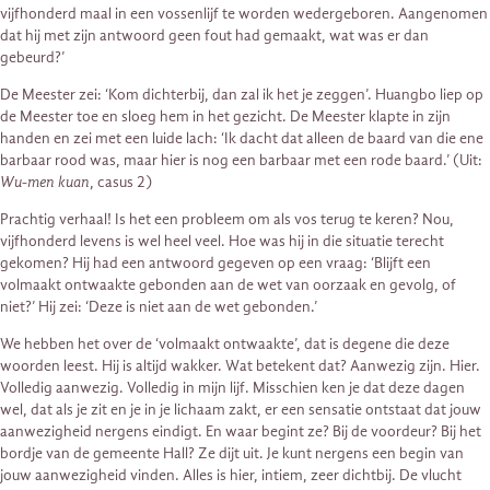
vijfhonderd maal in een vossenlijf te worden wedergeboren. Aangenomen
dat hij met zijn antwoord geen fout had gemaakt, wat was er dan
gebeurd?’
De Meester zei: ‘Kom dichterbij, dan zal ik het je zeggen’. Huangbo liep op
de Meester toe en sloeg hem in het gezicht. De Meester klapte in zijn
handen en zei met een luide lach: ‘Ik dacht dat alleen de baard van die ene
barbaar rood was, maar hier is nog een barbaar met een rode baard.’ (Uit:
Wu-men kuan
, casus 2)
Prachtig verhaal! Is het een probleem om als vos terug te keren? Nou,
vijfhonderd levens is wel heel veel. Hoe was hij in die situatie terecht
gekomen? Hij had een antwoord gegeven op een vraag: ‘Blijft een
volmaakt ontwaakte gebonden aan de wet van oorzaak en gevolg, of
niet?’ Hij zei: ‘Deze is niet aan de wet gebonden.’
We hebben het over de ‘volmaakt ontwaakte’, dat is degene die deze
woorden leest. Hij is altijd wakker. Wat betekent dat? Aanwezig zijn. Hier.
Volledig aanwezig. Volledig in mijn lijf. Misschien ken je dat deze dagen
wel, dat als je zit en je in je lichaam zakt, er een sensatie ontstaat dat jouw
aanwezigheid nergens eindigt. En waar begint ze? Bij de voordeur? Bij het
bordje van de gemeente Hall? Ze dijt uit. Je kunt nergens een begin van
jouw aanwezigheid vinden. Alles is hier, intiem, zeer dichtbij. De vlucht