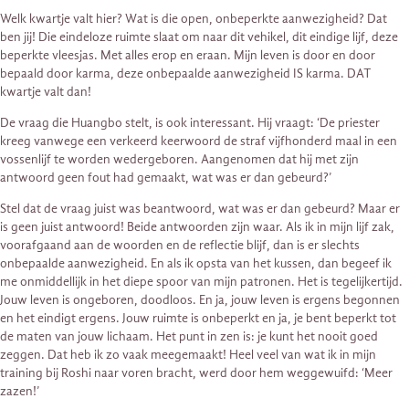
Welk kwartje valt hier? Wat is die open, onbeperkte aanwezigheid? Dat
ben jij! Die eindeloze ruimte slaat om naar dit vehikel, dit eindige lijf, deze
beperkte vleesjas. Met alles erop en eraan. Mijn leven is door en door
bepaald door karma, deze onbepaalde aanwezigheid IS karma. DAT
kwartje valt dan!
De vraag die Huangbo stelt, is ook interessant. Hij vraagt: ‘De priester
kreeg vanwege een verkeerd keerwoord de straf vijfhonderd maal in een
vossenlijf te worden wedergeboren. Aangenomen dat hij met zijn
antwoord geen fout had gemaakt, wat was er dan gebeurd?’
Stel dat de vraag juist was beantwoord, wat was er dan gebeurd? Maar er
is geen juist antwoord! Beide antwoorden zijn waar. Als ik in mijn lijf zak,
voorafgaand aan de woorden en de reflectie blijf, dan is er slechts
onbepaalde aanwezigheid. En als ik opsta van het kussen, dan begeef ik
me onmiddellijk in het diepe spoor van mijn patronen. Het is tegelijkertijd.
Jouw leven is ongeboren, doodloos. En ja, jouw leven is ergens begonnen
en het eindigt ergens. Jouw ruimte is onbeperkt en ja, je bent beperkt tot
de maten van jouw lichaam. Het punt in zen is: je kunt het nooit goed
zeggen. Dat heb ik zo vaak meegemaakt! Heel veel van wat ik in mijn
training bij Roshi naar voren bracht, werd door hem weggewuifd: ‘Meer
zazen!’