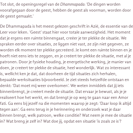
Tot slot, de openingsregel van de
Dhammapada
: ‘De dingen worden
voorafgegaan door de geest, hebben de geest als voorman, worden door
de geest gemaakt.’
De Dhammapada is het meest gelezen geschrift in Azië, de essentie van de
Leer voor leken. ‘Geest’ staat hier voor totale aanwezigheid. Het moment
dat je ergens een ruimte binnengaat, creëer je ter plekke de situatie. We
spraken eerder over situaties, ze liggen niet vast, ze zijn niet gegeven, ze
worden elk moment ter plekke gecreëerd. Je komt een ruimte binnen en je
hoeft niet eens iets te zeggen, en je creëert ter plekke de situatie, met al je
patronen. Door je fysieke houding, je energetische werking, je manier van
doen, je creëert ter plekke de situatie, heel wonderlijk. Wat zo interessant
is, wellicht ken je dat, dat doorheen de tijd situaties zich herhalen,
bepaalde werksituaties bijvoorbeeld. Je ziet steeds hetzelfde ontstaan en
denkt: ‘Dat moet mij weer overkomen’. We weten inmiddels dat jij iets
binnenbrengt, je creëert mede de situatie. Dat ervaar je bewust, als je je
realiseert hoe het werkt, en dat brengt je op weg te gaan naar een Amor
fati. Ga eens bij jezelf na die momenten waarop je zegt: ‘Daar loop ik altijd
tegen aan’. Ga eens terug in je herinnering en onderzoek wat je daar
binnen brengt, welk patroon, welke conditie? Wat neem je mee de situatie
in? Wat breng je zelf in? Wat doe jij, opdat een situatie ‘is zoals ze is’?