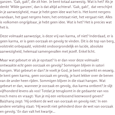
ganzen. ‘Gak, gak!’, die zit hier. Je bent totaal aanwezig. Wat is het? Als je
denkt ‘Wilde ganzen’, dan is dat altijd achteraf. ‘Gak, gak!’, dat verschijnt
in je aanwezigheid, maar je hebt geen idee wat het is. Het komt nergens
vandaan, het gaat nergens heen; het ontstaat niet, het vergaat niet. Alles
is volkomen ongrijpbaar, je hebt geen idee. Wat is het? Het is precies wat
het is.
Deze volmaakt aanwezige, is deze vrij van karma, of niet? Inderdaad, er is
geen karma, er is geen oorzaak en gevolg te vinden. Dit is de top van berg,
volstrekt onbepaald, volstrekt ondoorgrondelijk en lucide, absolute
aanwezigheid, helemaal samengevallen met jezelf. Enkel licht.
Maar wat gebeurt er als je opstaat? Is er dan voor deze volmaakt
ontwaakte
echt
geen oorzaak en gevolg? Sommigen blijven in satori
hangen. Wat gebeurt er dan? Je voelt je God, je bent onbeperkt en eeuwig.
Je kent geen karma, geen oorzaak en gevolg, je kunt lekker over de benen
van de ander heen rijden. Sommigen blijven in die staat hangen. Wat
gebeurt er dan, wanneer je oorzaak en gevolg, dus karma ontkent? Je slijt
vijfhonderd levens als vos! Totdat je terugkomt in de gedaante van vos
noch mens en vraagt: ‘Kun je mij een verlossend keerwoord geven?’
Baizhang zegt: ‘Hij ontkent de wet van oorzaak en gevolg niet.’ In een
andere vertaling staat: ‘Hij wordt niet gehinderd door de wet van oorzaak
en gevolg.’ En dan valt het kwartje…