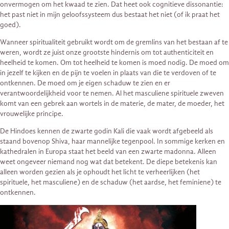
onvermogen om het kwaad te zien. Dat heet ook cognitieve dissonantie:
het past niet in mijn geloofssysteem dus bestaat het niet (of ik praat het
goed).
Wanneer spiritualiteit gebruikt wordt om de gremlins van het bestaan af te
weren, wordt ze juist onze grootste hindernis om tot authenticiteit en
heelheid te komen. Om tot heelheid te komen is moed nodig. De moed om
in jezelf te kijken en de pijn te voelen in plaats van die te verdoven of te
ontkennen. De moed om je eigen schaduw te zien en er
verantwoordelijkheid voor te nemen. Al het masculiene spirituele zweven
komt van een gebrek aan wortels in de materie, de mater, de moeder, het
vrouwelijke principe.
De Hindoes kennen de zwarte godin Kali die vaak wordt afgebeeld als
staand bovenop Shiva, haar mannelijke tegenpool. In sommige kerken en
kathedralen in Europa staat het beeld van een zwarte madonna. Alleen
weet ongeveer niemand nog wat dat betekent. De diepe betekenis kan
alleen worden gezien als je ophoudt het licht te verheerlijken (het
spirituele, het masculiene) en de schaduw (het aardse, het feminiene) te
ontkennen.