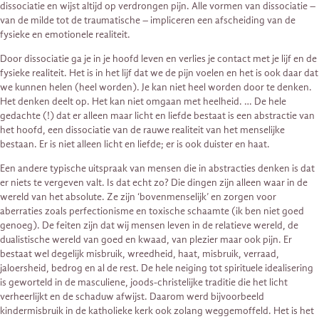
dissociatie en wijst altijd op verdrongen pijn. Alle vormen van dissociatie –
van de milde tot de traumatische – impliceren een afscheiding van de
fysieke en emotionele realiteit.
Door dissociatie ga je in je hoofd leven en verlies je contact met je lijf en de
fysieke realiteit. Het is in het lijf dat we de pijn voelen en het is ook daar dat
we kunnen helen (heel worden). Je kan niet heel worden door te denken.
Het denken deelt op. Het kan niet omgaan met heelheid. … De hele
gedachte (!) dat er alleen maar licht en liefde bestaat is een abstractie van
het hoofd, een dissociatie van de rauwe realiteit van het menselijke
bestaan. Er is niet alleen licht en liefde; er is ook duister en haat.
Een andere typische uitspraak van mensen die in abstracties denken is dat
er niets te vergeven valt. Is dat echt zo? Die dingen zijn alleen waar in de
wereld van het absolute. Ze zijn ‘bovenmenselijk’ en zorgen voor
aberraties zoals perfectionisme en toxische schaamte (ik ben niet goed
genoeg). De feiten zijn dat wij mensen leven in de relatieve wereld, de
dualistische wereld van goed en kwaad, van plezier maar ook pijn. Er
bestaat wel degelijk misbruik, wreedheid, haat, misbruik, verraad,
jaloersheid, bedrog en al de rest. De hele neiging tot spirituele idealisering
is geworteld in de masculiene, joods-christelijke traditie die het licht
verheerlijkt en de schaduw afwijst. Daarom werd bijvoorbeeld
kindermisbruik in de katholieke kerk ook zolang weggemoffeld. Het is het