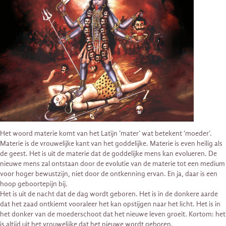
Het woord materie komt van het Latijn ‘mater’ wat betekent ‘moeder’.
Materie is de vrouwelijke kant van het goddelijke. Materie is even heilig als
de geest. Het is uit de materie dat de goddelijke mens kan evolueren. De
nieuwe mens zal ontstaan door de evolutie van de materie tot een medium
voor hoger bewustzijn, niet door de ontkenning ervan. En ja, daar is een
hoop geboortepijn bij.
Het is uit de nacht dat de dag wordt geboren. Het is in de donkere aarde
dat het zaad ontkiemt vooraleer het kan opstijgen naar het licht. Het is in
het donker van de moederschoot dat het nieuwe leven groeit. Kortom: het
is altijd uit het vrouwelijke dat het nieuwe wordt geboren.