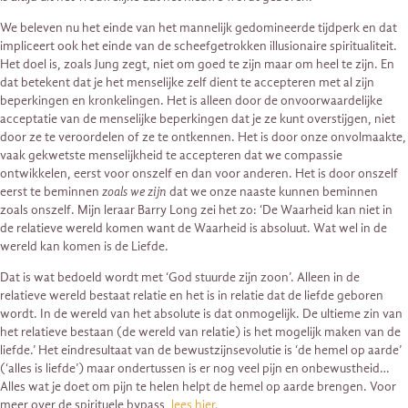
We beleven nu het einde van het mannelijk gedomineerde tijdperk en dat
impliceert ook het einde van de scheefgetrokken illusionaire spiritualiteit.
Het doel is, zoals Jung zegt, niet om goed te zijn maar om heel te zijn. En
dat betekent dat je het menselijke zelf dient te accepteren met al zijn
beperkingen en kronkelingen. Het is alleen door de onvoorwaardelijke
acceptatie van de menselijke beperkingen dat je ze kunt overstijgen, niet
door ze te veroordelen of ze te ontkennen. Het is door onze onvolmaakte,
vaak gekwetste menselijkheid te accepteren dat we compassie
ontwikkelen, eerst voor onszelf en dan voor anderen. Het is door onszelf
eerst te beminnen
zoals we zijn
dat we onze naaste kunnen beminnen
zoals onszelf. Mijn leraar Barry Long zei het zo: ‘De Waarheid kan niet in
de relatieve wereld komen want de Waarheid is absoluut. Wat wel in de
wereld kan komen is de Liefde.
Dat is wat bedoeld wordt met ‘God stuurde zijn zoon’. Alleen in de
relatieve wereld bestaat relatie en het is in relatie dat de liefde geboren
wordt. In de wereld van het absolute is dat onmogelijk. De ultieme zin van
het relatieve bestaan (de wereld van relatie) is het mogelijk maken van de
liefde.’ Het eindresultaat van de bewustzijnsevolutie is ‘de hemel op aarde’
(‘alles is liefde’) maar ondertussen is er nog veel pijn en onbewustheid…
Alles wat je doet om pijn te helen helpt de hemel op aarde brengen. Voor
meer over de spirituele bypass,
lees hier.