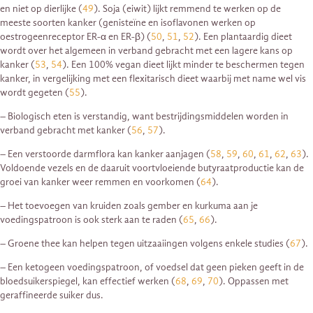
en niet op dierlijke (
49
). Soja (eiwit) lijkt remmend te werken op de
meeste soorten kanker (genisteïne en isoflavonen werken op
oestrogeenreceptor ER-α en ER-β) (
50
,
51
,
52
). Een plantaardig dieet
wordt over het algemeen in verband gebracht met een lagere kans op
kanker (
53
,
54
). Een 100% vegan dieet lijkt minder te beschermen tegen
kanker, in vergelijking met een flexitarisch dieet waarbij met name wel vis
wordt gegeten (
55
).
– Biologisch eten is verstandig, want bestrijdingsmiddelen worden in
verband gebracht met kanker (
56
,
57
).
– Een verstoorde darmflora kan kanker aanjagen (
58
,
59
,
60
,
61
,
62
,
63
).
Voldoende vezels en de daaruit voortvloeiende butyraatproductie kan de
groei van kanker weer remmen en voorkomen (
64
).
– Het toevoegen van kruiden zoals gember en kurkuma aan je
voedingspatroon is ook sterk aan te raden (
65
,
66
).
– Groene thee kan helpen tegen uitzaaiingen volgens enkele studies (
67
).
– Een ketogeen voedingspatroon, of voedsel dat geen pieken geeft in de
bloedsuikerspiegel, kan effectief werken (
68
,
69
,
70
). Oppassen met
geraffineerde suiker dus.