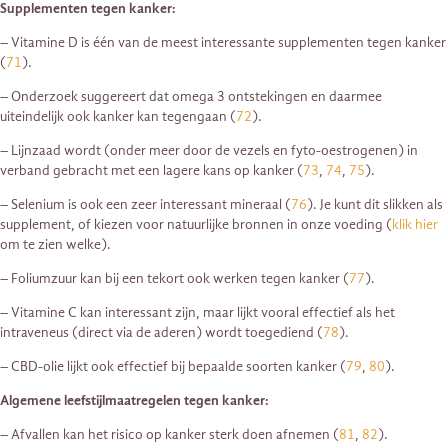
Supplementen tegen kanker:
– Vitamine D is één van de meest interessante supplementen tegen kanker
(
71
).
– Onderzoek suggereert dat omega 3 ontstekingen en daarmee
uiteindelijk ook kanker kan tegengaan (
72
).
– Lijnzaad wordt (onder meer door de vezels en fyto-oestrogenen) in
verband gebracht met een lagere kans op kanker (
73
,
74
,
75
).
– Selenium is ook een zeer interessant mineraal (
76
). Je kunt dit slikken als
supplement, of kiezen voor natuurlijke bronnen in onze voeding (
klik hier
om te zien welke).
– Foliumzuur kan bij een tekort ook werken tegen kanker (
77
).
– Vitamine C kan interessant zijn, maar lijkt vooral effectief als het
intraveneus (direct via de aderen) wordt toegediend (
78
).
– CBD-olie lijkt ook effectief bij bepaalde soorten kanker (
79
,
80
).
Algemene leefstijlmaatregelen tegen kanker:
– Afvallen kan het risico op kanker sterk doen afnemen (
81
,
82
).