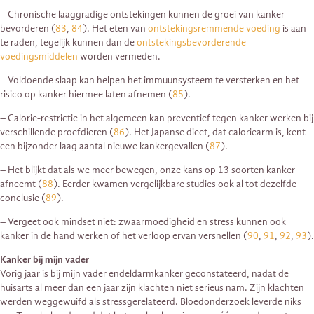
– Chronische laaggradige ontstekingen kunnen de groei van kanker
bevorderen (
83
,
84
). Het eten van
ontstekingsremmende voeding
is aan
te raden, tegelijk kunnen dan de
ontstekingsbevorderende
voedingsmiddelen
worden vermeden.
– Voldoende slaap kan helpen het immuunsysteem te versterken en het
risico op kanker hiermee laten afnemen (
85
).
– Calorie-restrictie in het algemeen kan preventief tegen kanker werken bij
verschillende proefdieren (
86
). Het Japanse dieet, dat caloriearm is, kent
een bijzonder laag aantal nieuwe kankergevallen (
87
).
– Het blijkt dat als we meer bewegen, onze kans op 13 soorten kanker
afneemt (
88
). Eerder kwamen vergelijkbare studies ook al tot dezelfde
conclusie (
89
).
– Vergeet ook mindset niet: zwaarmoedigheid en stress kunnen ook
kanker in de hand werken of het verloop ervan versnellen (
90
,
91
,
92
,
93
).
Kanker bij mijn vader
Vorig jaar is bij mijn vader endeldarmkanker geconstateerd, nadat de
huisarts al meer dan een jaar zijn klachten niet serieus nam. Zijn klachten
werden weggewuifd als stressgerelateerd. Bloedonderzoek leverde niks