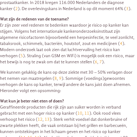
prostaatkanker. In 2018 kregen 116.000 Nederlanders de diagnose
kanker (
2
). De overlevingskans in Nederland is op dit moment 64% (
3
).
Wat zijn de redenen van de toename?
Er zijn zeer veel redenen te bedenken waardoor je risico op kanker kan
stijgen. Volgens het internationale kankeronderzoeksinstituut zijn
algemene risicofactoren bijvoorbeeld een herpesinfectie, te veel zonlicht,
tabaksrook, schimmels, bacteriën, houtstof, zout en medicijnen (
4
).
Modern onderzoek laat ook zien dat luchtvervuiling het risico kan
verhogen (
5
). Straling (van GSM en WiFi) is mogelijk ook een risico, maar
het bewijs is nog te zwak om dat te kunnen stellen (
6
,
7
).
We kunnen gelukkig de kans op deze ziekte met 30 – 50% verlagen door
het nemen van maatregelen (
8
,
9
). Sommige (voedings)gewoontes
verhogen de kans op kanker, terwijl andere de kans juist doen afnemen.
Hieronder volgt een opsomming:
Wat kun je beter niet eten of doen?
Geraffineerde producten die rijk zijn aan suiker worden in verband
gebracht met een hoger risico op kanker (
10
,
11
). Ook rood vlees
verhoogt het risico (
12
,
13
). Sterk verhit voedsel dat donkerbruine of
zwarte plekken heeft, die vaak ontstaan bij het grillen en barbecueën,
kunnen ontstekingen in het lichaam geven en het risico op kanker