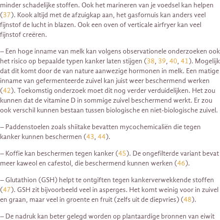
minder schadelijke stoffen. Ook het marineren van je voedsel kan helpen
(
37
). Kook altijd met de afzuigkap aan, het gasfornuis kan anders veel
fijnstof de lucht in blazen. Ook een oven of verticale airfryer kan veel
fijnstof creëren.
– Een hoge inname van melk kan volgens observationele onderzoeken ook
het risico op bepaalde typen kanker laten stijgen (
38
,
39
,
40
,
41
). Mogelijk
dat dit komt door de van nature aanwezige hormonen in melk. Een matige
inname van gefermenteerde zuivel kan juist weer beschermend werken
(
42
). Toekomstig onderzoek moet dit nog verder verduidelijken. Het zou
kunnen dat de vitamine D in sommige zuivel beschermend werkt. Er zou
ook verschil kunnen bestaan tussen biologische en niet-biologische zuivel.
– Paddenstoelen zoals shiitake bevatten mycochemicaliën die tegen
kanker kunnen beschermen (
43
,
44
).
– Koffie kan beschermen tegen kanker (
45
). De ongefilterde variant bevat
meer kaweol en cafestol, die beschermend kunnen werken (
46
).
– Glutathion (GSH) helpt te ontgiften tegen kankerverwekkende stoffen
(
47
). GSH zit bijvoorbeeld veel in asperges. Het komt weinig voor in zuivel
en graan, maar veel in groente en fruit (zelfs uit de diepvries) (
48
).
– De nadruk kan beter gelegd worden op plantaardige bronnen van eiwit