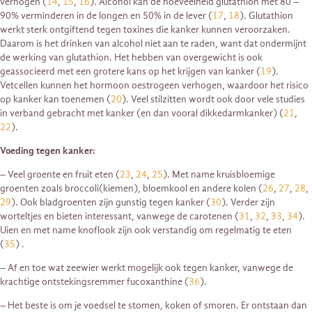
verhogen (
14
,
15
,
16
). Alcohol kan de hoeveelheid glutathion met 80 –
90% verminderen in de longen en 50% in de lever (
17
,
18
). Glutathion
werkt sterk ontgiftend tegen toxines die kanker kunnen veroorzaken.
Daarom is het drinken van alcohol niet aan te raden, want dat ondermijnt
de werking van glutathion. Het hebben van overgewicht is ook
geassocieerd met een grotere kans op het krijgen van kanker (
19
).
Vetcellen kunnen het hormoon oestrogeen verhogen, waardoor het risico
op kanker kan toenemen (
20
). Veel stilzitten wordt ook door vele studies
in verband gebracht met kanker (en dan vooral dikkedarmkanker) (
21
,
22
).
Voeding tegen kanker:
– Veel groente en fruit eten (
23
,
24
,
25
). Met name kruisbloemige
groenten zoals broccoli(kiemen), bloemkool en andere kolen (
26
,
27
,
28
,
29
). Ook bladgroenten zijn gunstig tegen kanker (
30
). Verder zijn
worteltjes en bieten interessant, vanwege de carotenen (
31
,
32
,
33
,
34
).
Uien en met name knoflook zijn ook verstandig om regelmatig te eten
(
35
) .
– Af en toe wat zeewier werkt mogelijk ook tegen kanker, vanwege de
krachtige ontstekingsremmer fucoxanthine (
36
).
– Het beste is om je voedsel te stomen, koken of smoren. Er ontstaan dan