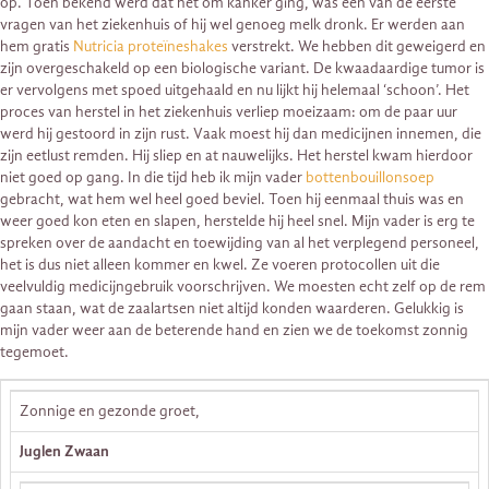
op. Toen bekend werd dat het om kanker ging, was één van de eerste
vragen van het ziekenhuis of hij wel genoeg melk dronk. Er werden aan
hem gratis
Nutricia proteïneshakes
verstrekt. We hebben dit geweigerd en
zijn overgeschakeld op een biologische variant. De kwaadaardige tumor is
er vervolgens met spoed uitgehaald en nu lijkt hij helemaal ‘schoon’. Het
proces van herstel in het ziekenhuis verliep moeizaam: om de paar uur
werd hij gestoord in zijn rust. Vaak moest hij dan medicijnen innemen, die
zijn eetlust remden. Hij sliep en at nauwelijks. Het herstel kwam hierdoor
niet goed op gang. In die tijd heb ik mijn vader
bottenbouillonsoep
gebracht, wat hem wel heel goed beviel. Toen hij eenmaal thuis was en
weer goed kon eten en slapen, herstelde hij heel snel. Mijn vader is erg te
spreken over de aandacht en toewijding van al het verplegend personeel,
het is dus niet alleen kommer en kwel. Ze voeren protocollen uit die
veelvuldig medicijngebruik voorschrijven. We moesten echt zelf op de rem
gaan staan, wat de zaalartsen niet altijd konden waarderen. Gelukkig is
mijn vader weer aan de beterende hand en zien we de toekomst zonnig
tegemoet.
Zonnige en gezonde groet,
Juglen Zwaan