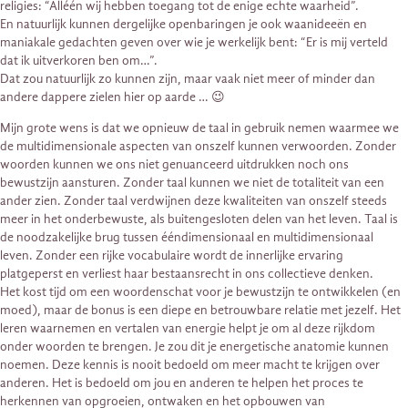
religies: “Alléén wij hebben toegang tot de enige echte waarheid”.
En natuurlijk kunnen dergelijke openbaringen je ook waanideeën en
maniakale gedachten geven over wie je werkelijk bent: “Er is mij verteld
dat ik uitverkoren ben om…”.
Dat zou natuurlijk zo kunnen zijn, maar vaak niet meer of minder dan
andere dappere zielen hier op aarde … 😉
Mijn grote wens is dat we opnieuw de taal in gebruik nemen waarmee we
de multidimensionale aspecten van onszelf kunnen verwoorden. Zonder
woorden kunnen we ons niet genuanceerd uitdrukken noch ons
bewustzijn aansturen. Zonder taal kunnen we niet de totaliteit van een
ander zien. Zonder taal verdwijnen deze kwaliteiten van onszelf steeds
meer in het onderbewuste, als buitengesloten delen van het leven. Taal is
de noodzakelijke brug tussen ééndimensionaal en multidimensionaal
leven. Zonder een rijke vocabulaire wordt de innerlijke ervaring
platgeperst en verliest haar bestaansrecht in ons collectieve denken.
Het kost tijd om een woordenschat voor je bewustzijn te ontwikkelen (en
moed), maar de bonus is een diepe en betrouwbare relatie met jezelf. Het
leren waarnemen en vertalen van energie helpt je om al deze rijkdom
onder woorden te brengen. Je zou dit je energetische anatomie kunnen
noemen. Deze kennis is nooit bedoeld om meer macht te krijgen over
anderen. Het is bedoeld om jou en anderen te helpen het proces te
herkennen van opgroeien, ontwaken en het opbouwen van