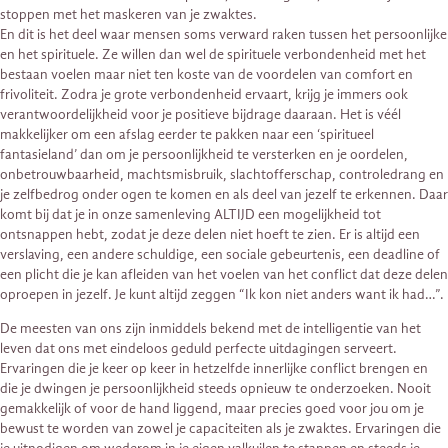
stoppen met het maskeren van je zwaktes.
En dit is het deel waar mensen soms verward raken tussen het persoonlijke
en het spirituele. Ze willen dan wel de spirituele verbondenheid met het
bestaan voelen maar niet ten koste van de voordelen van comfort en
frivoliteit. Zodra je grote verbondenheid ervaart, krijg je immers ook
verantwoordelijkheid voor je positieve bijdrage daaraan. Het is véél
makkelijker om een afslag eerder te pakken naar een ‘spiritueel
fantasieland’ dan om je persoonlijkheid te versterken en je oordelen,
onbetrouwbaarheid, machtsmisbruik, slachtofferschap, controledrang en
je zelfbedrog onder ogen te komen en als deel van jezelf te erkennen. Daar
komt bij dat je in onze samenleving ALTIJD een mogelijkheid tot
ontsnappen hebt, zodat je deze delen niet hoeft te zien. Er is altijd een
verslaving, een andere schuldige, een sociale gebeurtenis, een deadline of
een plicht die je kan afleiden van het voelen van het conflict dat deze delen
oproepen in jezelf. Je kunt altijd zeggen “Ik kon niet anders want ik had…”.
De meesten van ons zijn inmiddels bekend met de intelligentie van het
leven dat ons met eindeloos geduld perfecte uitdagingen serveert.
Ervaringen die je keer op keer in hetzelfde innerlijke conflict brengen en
die je dwingen je persoonlijkheid steeds opnieuw te onderzoeken. Nooit
gemakkelijk of voor de hand liggend, maar precies goed voor jou om je
bewust te worden van zowel je capaciteiten als je zwaktes. Ervaringen die