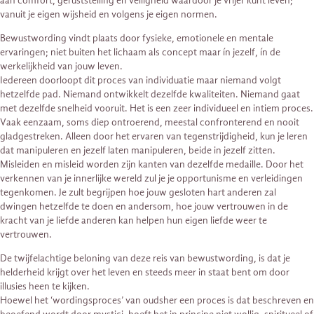
aan comfort, geruststelling en veiligheid waardoor je vrijer kunt leven;
vanuit je eigen wijsheid en volgens je eigen normen.
Bewustwording vindt plaats door fysieke, emotionele en mentale
ervaringen; niet buiten het lichaam als concept maar ín jezelf, ín de
werkelijkheid van jouw leven.
Iedereen doorloopt dit proces van individuatie maar niemand volgt
hetzelfde pad. Niemand ontwikkelt dezelfde kwaliteiten. Niemand gaat
met dezelfde snelheid vooruit. Het is een zeer individueel en intiem proces.
Vaak eenzaam, soms diep ontroerend, meestal confronterend en nooit
gladgestreken. Alleen door het ervaren van tegenstrijdigheid, kun je leren
dat manipuleren en jezelf laten manipuleren, beide in jezelf zitten.
Misleiden en misleid worden zijn kanten van dezelfde medaille. Door het
verkennen van je innerlijke wereld zul je je opportunisme en verleidingen
tegenkomen. Je zult begrijpen hoe jouw gesloten hart anderen zal
dwingen hetzelfde te doen en andersom, hoe jouw vertrouwen in de
kracht van je liefde anderen kan helpen hun eigen liefde weer te
vertrouwen.
De twijfelachtige beloning van deze reis van bewustwording, is dat je
helderheid krijgt over het leven en steeds meer in staat bent om door
illusies heen te kijken.
Hoewel het ‘wordingsproces’ van oudsher een proces is dat beschreven en