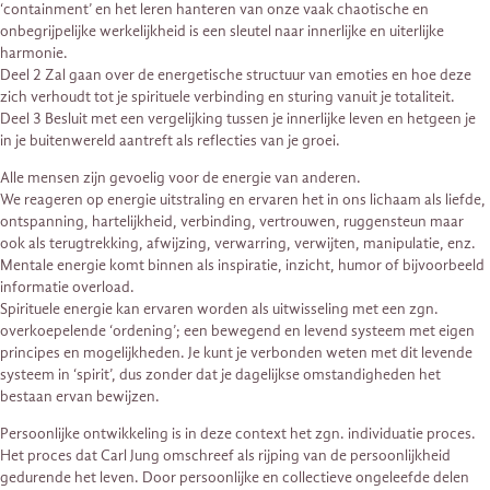
‘containment’ en het leren hanteren van onze vaak chaotische en
onbegrijpelijke werkelijkheid is een sleutel naar innerlijke en uiterlijke
harmonie.
Deel 2 Zal gaan over de energetische structuur van emoties en hoe deze
zich verhoudt tot je spirituele verbinding en sturing vanuit je totaliteit.
Deel 3 Besluit met een vergelijking tussen je innerlijke leven en hetgeen je
in je buitenwereld aantreft als reflecties van je groei.
Alle mensen zijn gevoelig voor de energie van anderen.
We reageren op energie uitstraling en ervaren het in ons lichaam als liefde,
ontspanning, hartelijkheid, verbinding, vertrouwen, ruggensteun maar
ook als terugtrekking, afwijzing, verwarring, verwijten, manipulatie, enz.
Mentale energie komt binnen als inspiratie, inzicht, humor of bijvoorbeeld
informatie overload.
Spirituele energie kan ervaren worden als uitwisseling met een zgn.
overkoepelende ‘ordening’; een bewegend en levend systeem met eigen
principes en mogelijkheden. Je kunt je verbonden weten met dit levende
systeem in ‘spirit’, dus zonder dat je dagelijkse omstandigheden het
bestaan ervan bewijzen.
Persoonlijke ontwikkeling is in deze context het zgn. individuatie proces.
Het proces dat Carl Jung omschreef als rijping van de persoonlijkheid
gedurende het leven. Door persoonlijke en collectieve ongeleefde delen