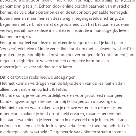
beoefend wordt door mystici, hoeft het in principe niet wollig, spiritueel of
geheimzinnig te zijn. Echter, door online beschikbaarheid van mystieke
kennis, de vele plant ceremonies en de uit context gehaalde ‘leefregels’,
lopen meer en meer mensen deze weg in tegengestelde richting. Ze
beginnen met verbinden met de grootsheid van het bestaan en zoeken
vervolgens uit hoe ze deze inzichten en inspiratie in hun dagelijks leven
kunnen brengen.
Een groot nadeel van deze omgekeerde volgorde is dat je kunt gaan
‘zweven’, wiebelen of in de verleiding komt om met je nieuwe ‘wijsheid’ te
pronken. Je persoonlijkheid mist nog het vermogen, de ‘containment’, om
tegenstrijdigheden te weven tot een complexe harmonie en
onvermijdelijke verandering toe te laten.
Dit leidt tot een reeks nieuwe uitdagingen:
Het niet kunnen verdragen van de lelijke delen van de realiteit en dan
alleen concentreren op licht & liefde.
Of andersom, je verantwoordelijk voelen voor groot leed maar geen
handelingsvermogen hebben om bij te dragen aan oplossingen.
Het niet kunnen waarmaken van je nieuwe weten kan depressief en
moedeloos maken; je hebt grootsheid ervaren, maar je herkent het
bestaan ervan niet in je leven, noch in de wereld om je heen. Het kan je
euforisch maken en je de indruk geven dat je meer toegang hebt tot dé
overkoepelende waarheid. Dit gebeurde vaak binnen structuren zoals