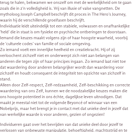
terug te halen, bekwamen we onszelf om met de werkelijkheid om te gaan
zoals die in z’n volledigheid is. Vrij van illusie of valse vangnetten. De
mytholoog Joseph Campbell beschrijft dit proces in The Hero’s Journey,
waarin hij de verschillende groeifasen beschrijft.
Individuatie leidt uiteindelijk tot een stabiele, volwassen en onafhankelijke
‘held’ die in staat is om fysieke en psychische ontberingen te doorstaan.
Iemand die keuzes maakt volgens zijn of haar hoogste waarheid, voorbij
de ‘culturele codes’ van familie of sociale omgeving.
Zo iemand voelt een innerlijke heelheid en creatiekracht. Hij of zij
verloochent zichzelf niet en onderwerpt zich niet aan belangen van
anderen die tegen zijn of haar principes ingaan. Zo iemand laat niet toe
dat waardering door anderen belangrijker wordt dan waardering voor
zichzelf en houdt consequent de integriteit ten opzichte van zichzelf in
stand.
Alleen door Zelf-respect, Zelf-redzaamheid, Zelf-beschikking en correcte
waardering van ons Zelf, kunnen we de noodzakelijke keuzes maken die
ons hoogste potentieel in ons échte, dagelijkse leven uitnodigen. Dat
maakt je meestal niet tot de volgende Beyoncé of winnaar van een
Nobelprijs, maar het brengt je in contact met dat unieke deel in jezelf dat
van werkelijke waarde is voor anderen, gezien of ongezien!
Individueren gaat over het bevrijden van dat unieke deel door jezelf te
verlossen van onbewuste manipulatie, behoeftigheid, machtsstrijd en te