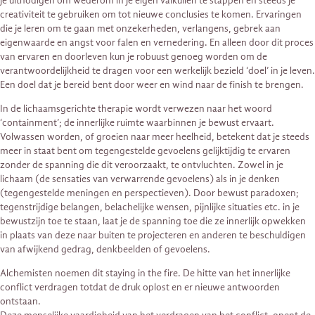
je uitnodigen om wederom in je eigen valkuilen te stappen en steeds je
creativiteit te gebruiken om tot nieuwe conclusies te komen. Ervaringen
die je leren om te gaan met onzekerheden, verlangens, gebrek aan
eigenwaarde en angst voor falen en vernedering. En alleen door dit proces
van ervaren en doorleven kun je robuust genoeg worden om de
verantwoordelijkheid te dragen voor een werkelijk bezield ‘doel’ in je leven.
Een doel dat je bereid bent door weer en wind naar de finish te brengen.
In de lichaamsgerichte therapie wordt verwezen naar het woord
‘containment’; de innerlijke ruimte waarbinnen je bewust ervaart.
Volwassen worden, of groeien naar meer heelheid, betekent dat je steeds
meer in staat bent om tegengestelde gevoelens gelijktijdig te ervaren
zonder de spanning die dit veroorzaakt, te ontvluchten. Zowel in je
lichaam (de sensaties van verwarrende gevoelens) als in je denken
(tegengestelde meningen en perspectieven). Door bewust paradoxen;
tegenstrijdige belangen, belachelijke wensen, pijnlijke situaties etc. in je
bewustzijn toe te staan, laat je de spanning toe die ze innerlijk opwekken
in plaats van deze naar buiten te projecteren en anderen te beschuldigen
van afwijkend gedrag, denkbeelden of gevoelens.
Alchemisten noemen dit staying in the fire. De hitte van het innerlijke
conflict verdragen totdat de druk oplost en er nieuwe antwoorden
ontstaan.