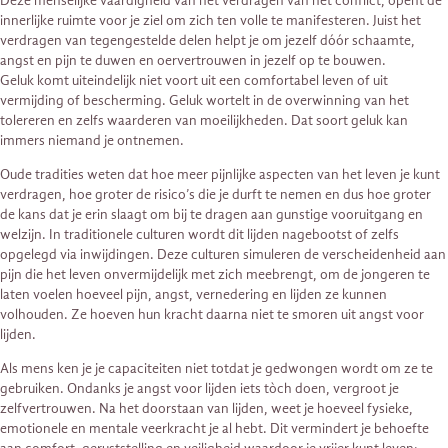
Deze menselijke vaardigheid van het verdragen van het conflict, opent de
innerlijke ruimte voor je ziel om zich ten volle te manifesteren. Juist het
verdragen van tegengestelde delen helpt je om jezelf dóór schaamte,
angst en pijn te duwen en oervertrouwen in jezelf op te bouwen.
Geluk komt uiteindelijk niet voort uit een comfortabel leven of uit
vermijding of bescherming. Geluk wortelt in de overwinning van het
tolereren en zelfs waarderen van moeilijkheden. Dat soort geluk kan
immers niemand je ontnemen.
Oude tradities weten dat hoe meer pijnlijke aspecten van het leven je kunt
verdragen, hoe groter de risico’s die je durft te nemen en dus hoe groter
de kans dat je erin slaagt om bij te dragen aan gunstige vooruitgang en
welzijn. In traditionele culturen wordt dit lijden nagebootst of zelfs
opgelegd via inwijdingen. Deze culturen simuleren de verscheidenheid aan
pijn die het leven onvermijdelijk met zich meebrengt, om de jongeren te
laten voelen hoeveel pijn, angst, vernedering en lijden ze kunnen
volhouden. Ze hoeven hun kracht daarna niet te smoren uit angst voor
lijden.
Als mens ken je je capaciteiten niet totdat je gedwongen wordt om ze te
gebruiken. Ondanks je angst voor lijden iets tòch doen, vergroot je
zelfvertrouwen. Na het doorstaan van lijden, weet je hoeveel fysieke,
emotionele en mentale veerkracht je al hebt. Dit vermindert je behoefte