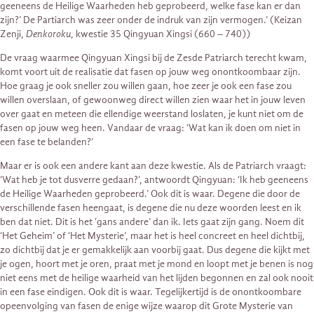
geeneens de Heilige Waarheden heb geprobeerd, welke fase kan er dan
zijn?’ De Partiarch was zeer onder de indruk van zijn vermogen.’ (Keizan
Zenji,
Denkoroku
, kwestie 35 Qingyuan Xingsi (660 – 740))
De vraag waarmee Qingyuan Xingsi bij de Zesde Patriarch terecht kwam,
komt voort uit de realisatie dat fasen op jouw weg onontkoombaar zijn.
Hoe graag je ook sneller zou willen gaan, hoe zeer je ook een fase zou
willen overslaan, of gewoonweg direct willen zien waar het in jouw leven
over gaat en meteen die ellendige weerstand loslaten, je kunt niet om de
fasen op jouw weg heen. Vandaar de vraag: ‘Wat kan ik doen om niet in
een fase te belanden?’
Maar er is ook een andere kant aan deze kwestie. Als de Patriarch vraagt:
‘Wat heb je tot dusverre gedaan?’, antwoordt Qingyuan: ‘Ik heb geeneens
de Heilige Waarheden geprobeerd.’ Ook dit is waar. Degene die door de
verschillende fasen heengaat, is degene die nu deze woorden leest en ik
ben dat niet. Dit is het ‘gans andere’ dan ik. Iets gaat zijn gang. Noem dit
‘Het Geheim’ of ‘Het Mysterie’, maar het is heel concreet en heel dichtbij,
zo dichtbij dat je er gemakkelijk aan voorbij gaat. Dus degene die kijkt met
je ogen, hoort met je oren, praat met je mond en loopt met je benen is nog
niet eens met de heilige waarheid van het lijden begonnen en zal ook nooit
in een fase eindigen. Ook dit is waar. Tegelijkertijd is de onontkoombare
opeenvolging van fasen de enige wijze waarop dit Grote Mysterie van