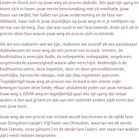
Leven en Dood zich op jouw weg als proces uitdrukt. Iets gaat zijn gang en
toont zich in fasen: jouw eerste kennismaking met zit meditatie, jouw
fasen van twijfel, het failliet van jouw onderneming en de fase van
stilstand, maar ook in jouw doorkijkjes op jouw weg en in je verblijven op
de top van de berg. Dus, dat wat nooit in een fase belandt, drukt zich uit in
precies deze fase waarin jouw weg als proces zich nu bevindt.
Als we ons realiseren wie we zijn, realiseren we onszelf als een paradoxaal
dubbelwezen en onze weg als een proces van inclusie. Immers, de
bodhisattva is enerzijds
bodhi
, de onbeperkte, onbepaalde, ongeboren,
ongehinderde aanwezigheid waarin alles verschijnt. Anderzijds is de
bodhisattva
sattva
, deze beperkte, door en door geconditioneerde,
sterfelijke, karmische vleesjas, met zijn diep ingesleten patronen.
Tegelijkertijd! Jouw weg als proces van inclusie is een steeds vrijer
bewegen tussen deze beide, elkaar uitsluitende polen van jouw bestaan.
Jouw weg is JOUW weg en tegelijkertijd gaat iets zijn gang dat totaal
anders is dan wat jij bent en dat van een volstrekt andere zijde komt dan
van jouw kant.
Jouw weg als een proces van inclusie wordt beschreven in de vijfde fase
van Dongshan Lianjie’s
Vijf Fasen van Ontwaken
, waarvan we de eerste
fase (
kensho
, onze glimpen) en de derde fase (
satori
, een staat van wakker
zijn) reeds hebben besproken: