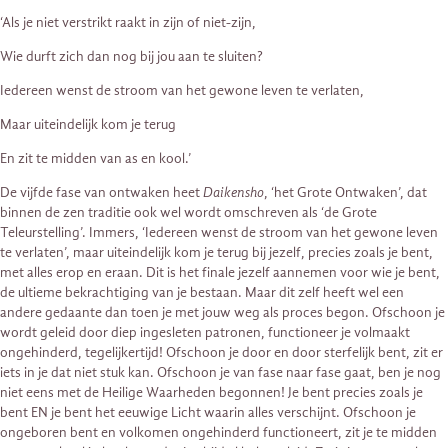
‘Als je niet verstrikt raakt in zijn of niet-zijn,
Wie durft zich dan nog bij jou aan te sluiten?
Iedereen wenst de stroom van het gewone leven te verlaten,
Maar uiteindelijk kom je terug
En zit te midden van as en kool.’
De vijfde fase van ontwaken heet
Daikensho
, ‘het Grote Ontwaken’, dat
binnen de zen traditie ook wel wordt omschreven als ‘de Grote
Teleurstelling’. Immers, ‘Iedereen wenst de stroom van het gewone leven
te verlaten’, maar uiteindelijk kom je terug bij jezelf, precies zoals je bent,
met alles erop en eraan. Dit is het finale jezelf aannemen voor wie je bent,
de ultieme bekrachtiging van je bestaan. Maar dit zelf heeft wel een
andere gedaante dan toen je met jouw weg als proces begon. Ofschoon je
wordt geleid door diep ingesleten patronen, functioneer je volmaakt
ongehinderd, tegelijkertijd! Ofschoon je door en door sterfelijk bent, zit er
iets in je dat niet stuk kan. Ofschoon je van fase naar fase gaat, ben je nog
niet eens met de Heilige Waarheden begonnen! Je bent precies zoals je
bent EN je bent het eeuwige Licht waarin alles verschijnt. Ofschoon je
ongeboren bent en volkomen ongehinderd functioneert, zit je te midden