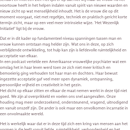
voortouw heeft in het helpen indalen vanuit spirit van nieuwe waarden en
nieuw zicht op wat menselijkheid inhoudt. Het is de vrouw die op dit
moment voorgaat, niet met regeltjes, techniek en praktisch gericht korte
termijn zicht, maar op een veel meer intrinsieke wijze. ‘Het Wezenlijk
Initiatief’ ligt bij de vrouw.
Dat er in dit kader op fundamenteel niveau spanningen tussen man en
vrouw kunnen ontstaan mag helder zijn. Wat ons in deze, op zich
verblijdende ontwikkeling, tot hulp kan zijn is liefdevolle ruimtelijkheid en
acceptatie van elkaar.
In een podcast vertelde een Amerikaanse vrouwelijke psychiater wat een
omslag het in haar leven werd toen ze zich niet meer kritisch en
bemoeierig ging verhouden tot haar man en dochters. Haar bewust
ingezette acceptatie gaf veel meer open dynamiek, ontspanning,
persoonlijke vrijheid en creativiteit in het gezin.
Het dicht op elkaar zitten en elkaar de maat nemen werkt in deze tijd niet
goed. We zijn al overprikkeld en voelen ons snel aangevallen. Onze
houding mag meer onderzoekend, ondersteunend, vragend, uitnodigend
en vanuit onszelf zijn. De ander is ook maar een onvolkomen incarnatie in
een onvolmaakte wereld.
Het is werkelijk waar dat er in deze tijd zich een kring van mensen aan het
vormen is die leeft vanuit liefde, ruimtelijkheid, verbondenheid en het