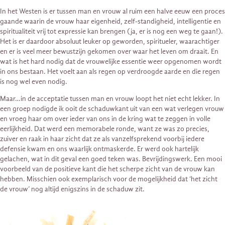
In het Westen is er tussen man en vrouw al ruim een halve eeuw een proces
gaande waarin de vrouw haar eigenheid, zelf-standigheid, intelligentie en
spiritualiteit vrij tot expressie kan brengen (ja, er is nog een weg te gaan!).
Het is er daardoor absoluut leuker op geworden, spiritueler, waarachtiger
en er is veel meer bewustzijn gekomen over waar het leven om draait. En
wat is het hard nodig dat de vrouwelijke essentie weer opgenomen wordt
in ons bestaan. Het voelt aan als regen op verdroogde aarde en die regen
is nog wel even nodig.
Maar…in de acceptatie tussen man en vrouw loopt het niet echt lekker. In
een groep nodigde ik ooit de schaduwkant uit van een wat verlegen vrouw
en vroeg haar om over ieder van ons in de kring wat te zeggen in volle
eerlijkheid. Dat werd een memorabele ronde, want ze was zo precies,
zuiver en raak in haar zicht dat ze als vanzelfsprekend voorbij iedere
defensie kwam en ons waarlijk ontmaskerde. Er werd ook hartelijk
gelachen, wat in dit geval een goed teken was. Bevrijdingswerk. Een mooi
voorbeeld van de positieve kant die het scherpe zicht van de vrouw kan
hebben. Misschien ook exemplarisch voor de mogelijkheid dat ‘het zicht
de vrouw’ nog altijd enigszins in de schaduw zit.