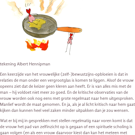
tekening Albert Hennipman
Een keerzijde van het vrouwelijke (zelf-)bewustzijns-opbloeien is dat in
relaties de man onder een vergrootglas is komen te liggen. Alsof de vrouw
opeens ziet dat de keizer geen kleren aan heeft. Er is van alles mis met de
man – hij voldoet niet meer zo goed. En de kritische observaties van de
vrouw worden ook nog eens met grote regelmaat naar hem uitgesproken.
Manlief wordt de maat genomen. En ja, als je al licht kritisch naar hem gaat
kijken dan kunnen heel veel zaken minder uitpakken dan je zou wensen.
Wat er bij mij in gesprekken met stellen regelmatig naar voren komt is dat
de vrouw het pad van zelfinzicht op is gegaan of een spirituele scholing is
gaan volgen (en als een vrouw daarvoor kiest dan kan het meteen met