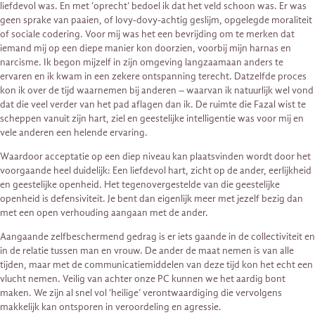
liefdevol was. En met ‘oprecht’ bedoel ik dat het veld schoon was. Er was
geen sprake van paaien, of lovy-dovy-achtig geslijm, opgelegde moraliteit
of sociale codering. Voor mij was het een bevrijding om te merken dat
iemand mij op een diepe manier kon doorzien, voorbij mijn harnas en
narcisme. Ik begon mijzelf in zijn omgeving langzaamaan anders te
ervaren en ik kwam in een zekere ontspanning terecht. Datzelfde proces
kon ik over de tijd waarnemen bij anderen – waarvan ik natuurlijk wel vond
dat die veel verder van het pad aflagen dan ik. De ruimte die Fazal wist te
scheppen vanuit zijn hart, ziel en geestelijke intelligentie was voor mij en
vele anderen een helende ervaring.
Waardoor acceptatie op een diep niveau kan plaatsvinden wordt door het
voorgaande heel duidelijk: Een liefdevol hart, zicht op de ander, eerlijkheid
en geestelijke openheid. Het tegenovergestelde van die geestelijke
openheid is defensiviteit. Je bent dan eigenlijk meer met jezelf bezig dan
met een open verhouding aangaan met de ander.
Aangaande zelfbeschermend gedrag is er iets gaande in de collectiviteit en
in de relatie tussen man en vrouw. De ander de maat nemen is van alle
tijden, maar met de communicatiemiddelen van deze tijd kon het echt een
vlucht nemen. Veilig van achter onze PC kunnen we het aardig bont
maken. We zijn al snel vol ‘heilige’ verontwaardiging die vervolgens
makkelijk kan ontsporen in veroordeling en agressie.