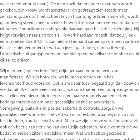
volle kracht vooruit gaan). De man voelt dat er anders naar hem wordt
gekeken, zijn vrouw wordt assertiever en gedraagt zich steeds meer
zelfstandig. Ze durft het achterste van haar tong te laten zien en hij wordt
gaandeweg steeds meer onzeker. Er wordt iets van hem verwacht dat niet
uit hemzelf voortkomt en als gevolg daarvan gaat hij in de verdediging. Hij
krijgt verwijten naar zich toe als: ‘Ik werk hard aan mezelf, dat zou jij ook
eens moeten doen!’ Of ‘ik kan niet met iemand samenzijn die niet spiritueel
is’, ‘als je niet verandert of wat aan jezelf gaat doen, dan ga ik weg!’.
Fantastische uitgangspunten om het niet goed met elkaar te hebben en uit
elkaar te drijven.
Wij mannen (opeens is het ‘wij’) zijn gemaakt voor het veld van
manifestatie. We zijn bouwers, we kunnen ordenen en in het
levensonderhoud voorzien. Ook als we spiritueel begaafd zijn dan bouwen
we dat uit. We starten een instituut, we construeren een pompeus gebouw,
we stellen een hiërarchie in en trekken paarse mantels aan en zetten
koddige mutsen op om onze geestelijke positie te bevestigen.
Vormgeving, buitenkant, positie, zekerheid, controle, zorg. En we
gebruiken veel woorden. Het veld van manifestatie, waar wij dus zo ons
best in doen, komt uit spirit voort. Maar we zijn in onze vertaling van spirit
ook een beetje aan het eind van ons Latijn gekomen. Al die vormen die we
bedacht hebben zitten niet lekker meer. Wat we hebben gecreëerd
schuurt en mist een ziel. Het lijkt er op dat niet wij maar de vrouw nu het