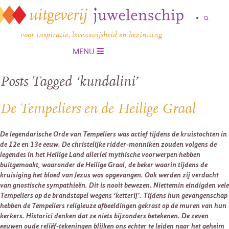
…voor inspiratie, levenswijsheid en bezinning
MENU
Posts Tagged ‘kundalini’
De Tempeliers en de Heilige Graal
De legendarische Orde van Tempeliers was actief tijdens de kruistochten in
de 12e en 13e eeuw. De christelijke ridder-monniken zouden volgens de
legendes in het Heilige Land allerlei mythische voorwerpen hebben
buitgemaakt, waaronder de Heilige Graal, de beker waarin tijdens de
kruisiging het bloed van Jezus was opgevangen. Ook werden zij verdacht
van gnostische sympathieën. Dit is nooit bewezen. Niettemin eindigden vele
Tempeliers op de brandstapel wegens ‘ketterij’. Tijdens hun gevangenschap
hebben de Tempeliers religieuze afbeeldingen gekrast op de muren van hun
kerkers. Historici denken dat ze niets bijzonders betekenen. De zeven
eeuwen oude reliëf-tekeningen blijken ons echter te leiden naar het geheim