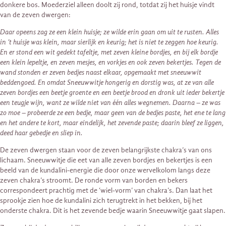
donkere bos. Moederziel alleen doolt zij rond, totdat zij het huisje vindt
van de zeven dwergen:
Daar opeens zag ze een klein huisje; ze wilde erin gaan om uit te rusten. Alles
in ’t huisje was klein, maar sierlijk en keurig; het is niet te zeggen hoe keurig.
En er stond een wit gedekt tafeltje, met zeven kleine bordjes, en bij elk bordje
een klein lepeltje, en zeven mesjes, en vorkjes en ook zeven bekertjes. Tegen de
wand stonden er zeven bedjes naast elkaar, opgemaakt met sneeuwwit
beddengoed. En omdat Sneeuwwitje hongerig en dorstig was, at ze van alle
zeven bordjes een beetje groente en een beetje brood en dronk uit ieder bekertje
een teugje wijn, want ze wilde niet van één alles wegnemen. Daarna – ze was
zo moe – probeerde ze een bedje, maar geen van de bedjes paste, het ene te lang
en het andere te kort, maar eindelijk, het zevende paste; daarin bleef ze liggen,
deed haar gebedje en sliep in.
De zeven dwergen staan voor de zeven belangrijkste chakra’s van ons
lichaam. Sneeuwwitje die eet van alle zeven bordjes en bekertjes is een
beeld van de kundalini-energie die door onze wervelkolom langs deze
zeven chakra’s stroomt. De ronde vorm van borden en bekers
correspondeert prachtig met de ‘wiel-vorm’ van chakra’s. Dan laat het
sprookje zien hoe de kundalini zich terugtrekt in het bekken, bij het
onderste chakra. Dit is het zevende bedje waarin Sneeuwwitje gaat slapen.