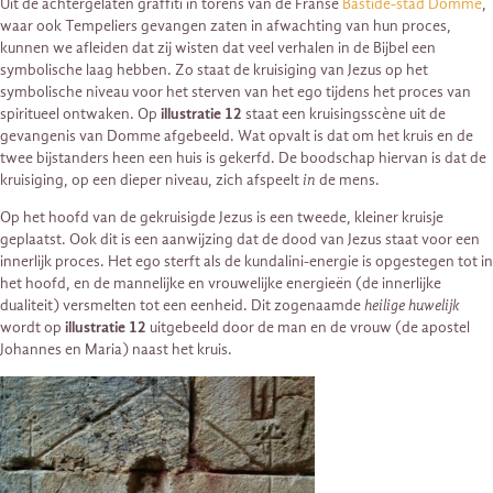
Uit de achtergelaten graffiti in torens van de Franse
Bastide-stad Domme
,
waar ook Tempeliers gevangen zaten in afwachting van hun proces,
kunnen we afleiden dat zij wisten dat veel verhalen in de Bijbel een
symbolische laag hebben. Zo staat de kruisiging van Jezus op het
symbolische niveau voor het sterven van het ego tijdens het proces van
spiritueel ontwaken. Op
illustratie 12
staat een kruisingsscène uit de
gevangenis van Domme afgebeeld. Wat opvalt is dat om het kruis en de
twee bijstanders heen een huis is gekerfd. De boodschap hiervan is dat de
kruisiging, op een dieper niveau, zich afspeelt
in
de mens.
Op het hoofd van de gekruisigde Jezus is een tweede, kleiner kruisje
geplaatst. Ook dit is een aanwijzing dat de dood van Jezus staat voor een
innerlijk proces. Het ego sterft als de kundalini-energie is opgestegen tot in
het hoofd, en de mannelijke en vrouwelijke energieën (de innerlijke
dualiteit) versmelten tot een eenheid. Dit zogenaamde
heilige huwelijk
wordt op
illustratie 12
uitgebeeld door de man en de vrouw (de apostel
Johannes en Maria) naast het kruis.