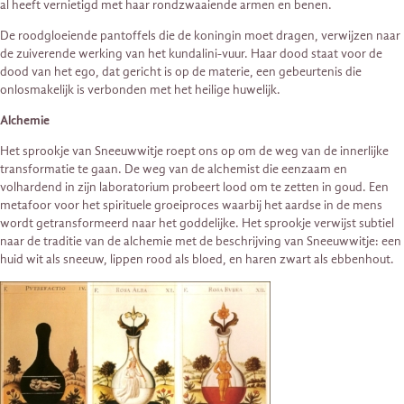
al heeft vernietigd met haar rondzwaaiende armen en benen.
De roodgloeiende pantoffels die de koningin moet dragen, verwijzen naar
de zuiverende werking van het kundalini-vuur. Haar dood staat voor de
dood van het ego, dat gericht is op de materie, een gebeurtenis die
onlosmakelijk is verbonden met het heilige huwelijk.
Alchemie
Het sprookje van Sneeuwwitje roept ons op om de weg van de innerlijke
transformatie te gaan. De weg van de alchemist die eenzaam en
volhardend in zijn laboratorium probeert lood om te zetten in goud. Een
metafoor voor het spirituele groeiproces waarbij het aardse in de mens
wordt getransformeerd naar het goddelijke. Het sprookje verwijst subtiel
naar de traditie van de alchemie met de beschrijving van Sneeuwwitje: een
huid wit als sneeuw, lippen rood als bloed, en haren zwart als ebbenhout.