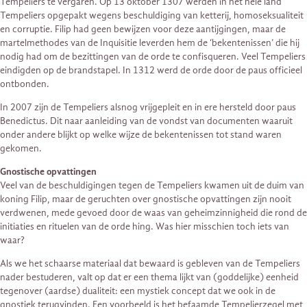
Tempeliers te vergaren. Op 13 oktober 1307 werden in het hele land
Tempeliers opgepakt wegens beschuldiging van ketterij, homoseksualiteit
en corruptie. Filip had geen bewijzen voor deze aantijgingen, maar de
martelmethodes van de Inquisitie leverden hem de ‘bekentenissen’ die hij
nodig had om de bezittingen van de orde te confisqueren. Veel Tempeliers
eindigden op de brandstapel. In 1312 werd de orde door de paus officieel
ontbonden.
In 2007 zijn de Tempeliers alsnog vrijgepleit en in ere hersteld door paus
Benedictus. Dit naar aanleiding van de vondst van documenten waaruit
onder andere blijkt op welke wijze de bekentenissen tot stand waren
gekomen.
Gnostische opvattingen
Veel van de beschuldigingen tegen de Tempeliers kwamen uit de duim van
koning Filip, maar de geruchten over gnostische opvattingen zijn nooit
verdwenen, mede gevoed door de waas van geheimzinnigheid die rond de
initiaties en rituelen van de orde hing. Was hier misschien toch iets van
waar?
Als we het schaarse materiaal dat bewaard is gebleven van de Tempeliers
nader bestuderen, valt op dat er een thema lijkt van (goddelijke) eenheid
tegenover (aardse) dualiteit: een mystiek concept dat we ook in de
gnostiek terugvinden. Een voorbeeld is het befaamde Tempelierzegel met