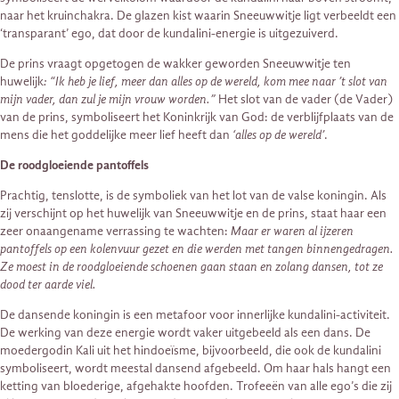
naar het kruinchakra. De glazen kist waarin Sneeuwwitje ligt verbeeldt een
‘transparant’ ego, dat door de kundalini-energie is uitgezuiverd.
De prins vraagt opgetogen de wakker geworden Sneeuwwitje ten
huwelijk
: “Ik heb je lief, meer dan alles op de wereld, kom mee naar ’t slot van
mijn vader, dan zul je mijn vrouw worden.”
Het slot van de vader (de Vader)
van de prins, symboliseert het Koninkrijk van God: de verblijfplaats van de
mens die het goddelijke meer lief heeft dan
‘alles op de wereld’
.
De roodgloeiende pantoffels
Prachtig, tenslotte, is de symboliek van het lot van de valse koningin. Als
zij verschijnt op het huwelijk van Sneeuwwitje en de prins, staat haar een
zeer onaangename verrassing te wachten:
Maar er waren al ijzeren
pantoffels op een kolenvuur gezet en die werden met tangen binnengedragen.
Ze moest in de roodgloeiende schoenen gaan staan en zolang dansen, tot ze
dood ter aarde viel.
De dansende koningin is een metafoor voor innerlijke kundalini-activiteit.
De werking van deze energie wordt vaker uitgebeeld als een dans. De
moedergodin Kali uit het hindoeïsme, bijvoorbeeld, die ook de kundalini
symboliseert, wordt meestal dansend afgebeeld. Om haar hals hangt een
ketting van bloederige, afgehakte hoofden. Trofeeën van alle ego’s die zij