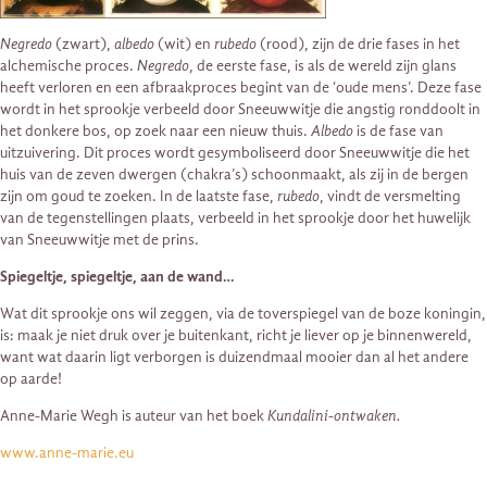
Negredo
(zwart),
albedo
(wit) en
rubedo
(rood), zijn de drie fases in het
alchemische proces.
Negredo
, de eerste fase, is als de wereld zijn glans
heeft verloren en een afbraakproces begint van de ‘oude mens’. Deze fase
wordt in het sprookje verbeeld door Sneeuwwitje die angstig ronddoolt in
het donkere bos, op zoek naar een nieuw thuis.
Albedo
is de fase van
uitzuivering. Dit proces wordt gesymboliseerd door Sneeuwwitje die het
huis van de zeven dwergen (chakra’s) schoonmaakt, als zij in de bergen
zijn om goud te zoeken. In de laatste fase,
rubedo
, vindt de versmelting
van de tegenstellingen plaats, verbeeld in het sprookje door het huwelijk
van Sneeuwwitje met de prins.
Spiegeltje, spiegeltje, aan de wand…
Wat dit sprookje ons wil zeggen, via de toverspiegel van de boze koningin,
is: maak je niet druk over je buitenkant, richt je liever op je binnenwereld,
want wat daarin ligt verborgen is duizendmaal mooier dan al het andere
op aarde!
Anne-Marie Wegh is auteur van het boek
Kundalini-ontwaken.
www.anne-marie.eu