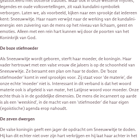
geassocieerd met oosterse tradities. Maar ook in onze westerse mythes,
legendes en oude volksvertellingen, zit vaak kundalini-symboliek
verborgen. Laten we, als voorbeeld, kijken naar een sprookje dat iedereen
kent: Sneeuwwitje. Haar naam verwijst naar de werking van de kundalini-
energie: een zuivering van de mens op het niveau van lichaam, geest en
emoties. Alleen met een rein hart kunnen wij door de poorten van het
Koninkrijk van God.
De boze stiefmoeder
Als Sneeuwwitje wordt geboren, sterft haar moeder, de koningin. Haar
vader hertrouwt met een valse vrouw die jaloers is op de schoonheid van
Sneeuwwitje. Ze beraamt een plan om haar te doden. De ‘boze
stiefmoeder’ komt in veel sprookjes voor. Zij staat voor ‘de materie’, die
onze echte ‘moeder’ niet is. Interessant in dit verband is dat het woord
materie ook is afgeleid is van
mater
, het Latijnse woord voor moeder. Onze
echte thuis is in de goddelijke dimensies. De mens die incarneert op aarde
is als een ‘weeskind’, in de macht van een ‘stiefmoeder’ die haar eigen
(egoïstische) agenda erop nahoudt.
De zeven dwergen
De valse koningin geeft een jager de opdracht om Sneeuwwitje te doden.
Hij kan dit echter niet over zijn hart verkrijgen en hij laat haar achter in het