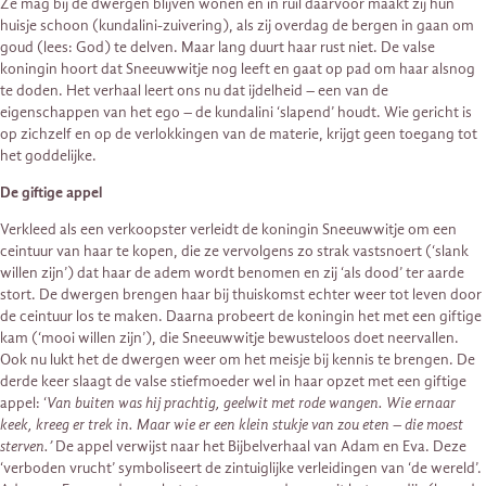
Ze mag bij de dwergen blijven wonen en in ruil daarvoor maakt zij hun
huisje schoon (kundalini-zuivering), als zij overdag de bergen in gaan om
goud (lees: God) te delven. Maar lang duurt haar rust niet. De valse
koningin hoort dat Sneeuwwitje nog leeft en gaat op pad om haar alsnog
te doden. Het verhaal leert ons nu dat ijdelheid – een van de
eigenschappen van het ego – de kundalini ‘slapend’ houdt. Wie gericht is
op zichzelf en op de verlokkingen van de materie, krijgt geen toegang tot
het goddelijke.
De giftige appel
Verkleed als een verkoopster verleidt de koningin Sneeuwwitje om een
ceintuur van haar te kopen, die ze vervolgens zo strak vastsnoert (‘slank
willen zijn’) dat haar de adem wordt benomen en zij ‘als dood’ ter aarde
stort. De dwergen brengen haar bij thuiskomst echter weer tot leven door
de ceintuur los te maken. Daarna probeert de koningin het met een giftige
kam (‘mooi willen zijn’), die Sneeuwwitje bewusteloos doet neervallen.
Ook nu lukt het de dwergen weer om het meisje bij kennis te brengen. De
derde keer slaagt de valse stiefmoeder wel in haar opzet met een giftige
appel: ‘
Van buiten was hij prachtig, geelwit met rode wangen. Wie ernaar
keek, kreeg er trek in. Maar wie er een klein stukje van zou eten – die moest
sterven.’
De appel verwijst naar het Bijbelverhaal van Adam en Eva. Deze
‘verboden vrucht’ symboliseert de zintuiglijke verleidingen van ‘de wereld’.