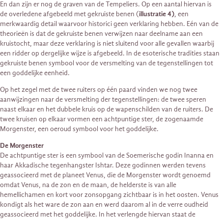
En dan zijn er nog de graven van de Tempeliers. Op een aantal hiervan is
de overledene afgebeeld met gekruiste benen (
illustratie 4)
, een
merkwaardig detail waarvoor historici geen verklaring hebben. Eén van de
theorieën is dat de gekruiste benen verwijzen naar deelname aan een
kruistocht, maar deze verklaring is niet sluitend voor alle gevallen waarbij
een ridder op dergelijke wijze is afgebeeld. In de esoterische tradities staan
gekruiste benen symbool voor de versmelting van de tegenstellingen tot
een goddelijke eenheid.
Op het zegel met de twee ruiters op één paard vinden we nog twee
aanwijzingen naar de versmelting der tegenstellingen: de twee speren
naast elkaar en het dubbele kruis op de wapenschilden van de ruiters. De
twee kruisen op elkaar vormen een achtpuntige ster, de zogenaamde
Morgenster, een oeroud symbool voor het goddelijke.
De Morgenster
De achtpuntige ster is een symbool van de Soemerische godin Inanna en
haar Akkadische tegenhangster Ishtar. Deze godinnen werden tevens
geassocieerd met de planeet Venus, die de Morgenster wordt genoemd
omdat Venus, na de zon en de maan, de helderste is van alle
hemellichamen en kort voor zonsopgang zichtbaar is in het oosten. Venus
kondigt als het ware de zon aan en werd daarom al in de verre oudheid
geassocieerd met het goddelijke. In het verlengde hiervan staat de