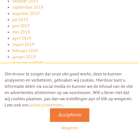
oktober 2019
september 2019
augustus 2019
juli 2019
juni 2019
mei 2019
april 2019
maart 2019
februari 2019
januari 2019
december 2018
november 2018
Om ervoor te zorgen dat onze site goed werkt, deze te kunnen
oktober 2018
analyseren en verbeteren, gebruiken wij cookies. Hierdoor kunt u
september 2018
informatie delen via social media en kunnen we de inhoud van de site
juli 2018
en advertenties afstemmen op uw voorkeuren. Wilt u liever niet dat
juni 2018
wij cookies plaatsen, pas dan uw instellingen aan of klik op weigeren.
mei 2018
Lees ook ons
privacystatement
.
april 2018
maart 2018
Accepteren
februari 2018
januari 2018
Weigeren
december 2017
november 2017