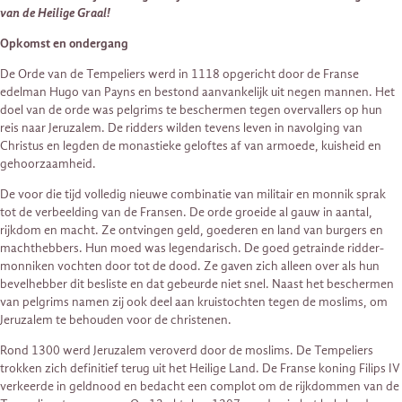
van de Heilige Graal!
Opkomst en ondergang
De Orde van de Tempeliers werd in 1118 opgericht door de Franse
edelman Hugo van Payns en bestond aanvankelijk uit negen mannen. Het
doel van de orde was pelgrims te beschermen tegen overvallers op hun
reis naar Jeruzalem. De ridders wilden tevens leven in navolging van
Christus en legden de monastieke geloftes af van armoede, kuisheid en
gehoorzaamheid.
De voor die tijd volledig nieuwe combinatie van militair en monnik sprak
tot de verbeelding van de Fransen. De orde groeide al gauw in aantal,
rijkdom en macht. Ze ontvingen geld, goederen en land van burgers en
machthebbers. Hun moed was legendarisch. De goed getrainde ridder-
monniken vochten door tot de dood. Ze gaven zich alleen over als hun
bevelhebber dit besliste en dat gebeurde niet snel. Naast het beschermen
van pelgrims namen zij ook deel aan kruistochten tegen de moslims, om
Jeruzalem te behouden voor de christenen.
Rond 1300 werd Jeruzalem veroverd door de moslims. De Tempeliers
trokken zich definitief terug uit het Heilige Land. De Franse koning Filips IV
verkeerde in geldnood en bedacht een complot om de rijkdommen van de