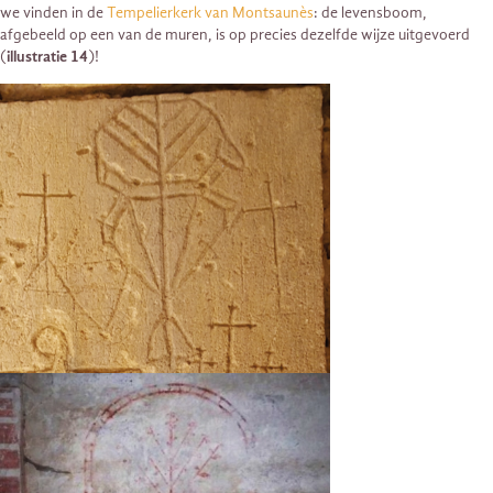
we vinden in de
Tempelierkerk van Montsaunès
: de levensboom,
afgebeeld op een van de muren, is op precies dezelfde wijze uitgevoerd
(
illustratie 14
)!