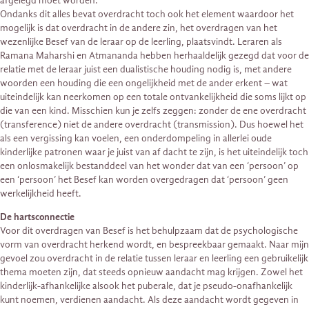
afgelegd moet worden.
Ondanks dit alles bevat overdracht toch ook het element waardoor het
mogelijk is dat overdracht in de andere zin, het overdragen van het
wezenlijke Besef van de leraar op de leerling, plaatsvindt. Leraren als
Ramana Maharshi en Atmananda hebben herhaaldelijk gezegd dat voor de
relatie met de leraar juist een dualistische houding nodig is, met andere
woorden een houding die een ongelijkheid met de ander erkent – wat
uiteindelijk kan neerkomen op een totale ontvankelijkheid die soms lijkt op
die van een kind. Misschien kun je zelfs zeggen: zonder de ene overdracht
(transference) niet de andere overdracht (transmission). Dus hoewel het
als een vergissing kan voelen, een onderdompeling in allerlei oude
kinderlijke patronen waar je juist van af dacht te zijn, is het uiteindelijk toch
een onlosmakelijk bestanddeel van het wonder dat van een ‘persoon’ op
een ‘persoon’ het Besef kan worden overgedragen dat ‘persoon’ geen
werkelijkheid heeft.
De hartsconnectie
Voor dit overdragen van Besef is het behulpzaam dat de psychologische
vorm van overdracht herkend wordt, en bespreekbaar gemaakt. Naar mijn
gevoel zou overdracht in de relatie tussen leraar en leerling een gebruikelijk
thema moeten zijn, dat steeds opnieuw aandacht mag krijgen. Zowel het
kinderlijk-afhankelijke alsook het puberale, dat je pseudo-onafhankelijk
kunt noemen, verdienen aandacht. Als deze aandacht wordt gegeven in