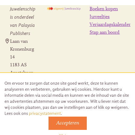
Juwelenschip
Boeken kopen
is onderdeel
Juweeltjes
Verjaardagskalender
van Palaysia
Stap aan boord
Publishers
Laan van
Kronenburg
14
1183 AS
Amstelveen
Contact
Om ervoor te zorgen dat onze site goed werkt, deze te kunnen
Herroeping
analyseren en verbeteren, gebruiken wij cookies. Hierdoor kunt u
bestelling
informatie delen via social media en kunnen we de inhoud van de site
en advertenties afstemmen op uw voorkeuren. Wilt u liever niet dat
wij cookies plaatsen, pas dan uw instellingen aan of klik op weigeren.
Lees ook ons
privacystatement
.
Accepteren
© 2026 Uitgeverij Juwelenschip. Duurzaam ontwikkeld door
Go2People