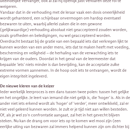
uiteindelijke Vervanger, ook al zal hij openlijk juist verklaren deze rol te
weigeren.
Vandaar dat in de verhouding met de leraar vaak een dosis oneerlijkheid
wordt gehanteerd, een schijnbaar onvermogen om hardop eventueel
bezwaren te uiten, waarbij allerlei zaken die in een gewone
(gelijkwaardige) verhouding absoluut niet geaccepteerd zouden worden,
zoals grofheden en beledigingen, nu wel geaccepteerd worden.
Overdracht bestaat bij de gratie van een bepaald iets dat verkregen lijkt te
kunnen worden van een ander mens, iets dat te maken heeft met voeding,
bescherming en veiligheid – de herhaling van de verwachting iets te
krijgen van de ouders. Doordat in het geval van de leermeester dat
bepaalde ‘iets’ niets minder is dan bevrijding, kan de acceptatie zulke
extreme vormen aannemen. In de hoop ooit iets te ontvangen, wordt de
eigen integriteit ingeleverd.
De nieuwe kleren van de keizer
Ieder werkelijk leerproces is een dans tussen twee polen: tussen het gelijke
en het ongelijke. Je leert van iemand die niet gelijk is, die ‘hoger’ is. Als in de
ander niet iets erkend wordt als ‘hoger’ of ‘verder’, meer ontwikkeld, zal er
niet veel geleerd kunnen worden. Je zult er je tijd niet aan willen besteden.
Of, als je wel zo’n confrontatie aangaat, zal het in het gevecht blijven
steken. Nu kan de drang om voor iets op te komen wel mooi zijn (een
eerlijke uiting van bezwaren zal immers helpend kunnen zijn om dichter bij