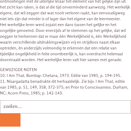
ontmoetingen met de uiterlijke leraar het element van het gelijke-zijn uit
het zicht kan raken, is dat al die tijd onverminderd aanwezig. Het werkelijk
eigene, dat wil zeggen dat wat nooit verloren raakt, kan eenvoudigweg
niet iets zijn dat minder is of lager dan het eigene van de leermeester.
Het werkelijke leren werd zojuist een dans tussen het gelijke en het
ongelijke genoemd. Door enerzijds af te stemmen op het gelijke, dat wil
zeggen te herkennen dat er maar één Werkelijkheid is, één Werkelijkheid
waarin verschillende uitdrukkingswijzen vrij en strijdloos naast elkaar
optreden, én anderzijds volmondig te erkennen dat een relatie van
tijdelijke ongelijkheid in feite onontbeerlijk is, kan overdracht helemaal
doorstraald worden. Het werkelijke leren valt hier samen met genade.
GEWIJZIGDE NOTEN
10. I Am That. Bombay: Chetana, 1973. Editie van 1985, p. 194-195.
11. Nisargadatta benadrukte dit herhaaldelijk. Zie bijv. I Am That, editie
van 1985, p. 51, 149, 358, 372-375; en Prior to Consciousness. Durham,
NC: Acorn Press, 1985; p. 142-143.