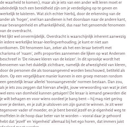
de waarheid te komen), maar als je iets van een ander wilt leren moet er
uiteindelijk toch een bereidheid zijn om je verdediging op te geven en
werkelijk te luisteren. Wat zich echter hierbij, door de erkenning van de
ander als ‘hoger’, snel kan aandienen is het doorslaan naar de andere kant,
naar bevangenheid en afhankelijkheid, dus naar het genoemde fenomeen
van de overdracht.
Het lijkt wel onvermijdelijk. Overdracht is waarschijnlijk inherent aanwezig
in iedere werkelijke leraar-leerlingverhouding; je kunt er niet aan
ontkomen. Dit fenomeen kan, zeker als het een leraar betreft met
charisma of ‘naam’, zelfs proporties aannemen die lijken op wat Andersen
beschreef in ‘De nieuwe kleren van de keizer’. In dit sprookje wordt het
benoemen van het duidelijk zichtbare, namelijk de afwezigheid van kleren,
door de personen die als toonaangevend worden beschouwd, betiteld als
dom. Op een vergelijkbare manier kunnen in een groep mensen rondom
een geestelijk leraar allerlei ‘toonaangevende’ normen bestaan. Dan zou,
als je iets zou zeggen dat hiervan afwijkt, jouw verwoording van wat je ziet
wel eens van domheid kunnen getuigen! De leraar is iemand geworden die
je wilt behagen en voor wiens oordeel je bang bent – hij mag niet gering
over je denken, en je zult je uitsloven om zijn gunst te winnen. Je zit weer
tegenover vader of moeder, en je bent bereid jezelf en je eigenheid weg te
moffelen in de hoop daar beter van te worden – vooral daar je gehoord
hebt dat ‘jezelf’ en ‘eigenheid’ allemaal bij het ego horen, dat immers juist