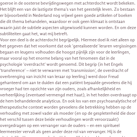
goeroe in de oosterse bevrijdingswegen met achterdocht wordt bekeken.
Het blijft een van de lastigste thema’s van het geestelijk leven. Zo bestaan
er bijvoorbeeld in Nederland nog vrijwel geen goede artikelen of boeken
die dit thema behandelen, waardoor er ook geen klimaat is ontstaan
waarin juist de subtiele aspecten uitgewisseld kunnen worden. En om deze
subtiliteiten gaat het, wat mij betreft.
Voor een deel is de achterdocht begrijpelijk. Hiermee doel ik niet alleen op
het gegeven dat het voorkomt dat ook ‘gerealiseerde’ leraren vergissingen
begaan en leugens volhouden die hoogst pijnlijk zijn voor de leerlingen,
maar vooral op het enorme belang van het fenomeen dat in de
psychologie ‘overdracht’ wordt genoemd. Dit begrip (in het Engels
‘transference’ – niet te verwarren met ‘transmission’, de overdracht of
overbrenging van inzicht van leraar op leerling) werd door Freud
gehanteerd om aan te duiden dat een patiënt bepaalde gevoelens die hij
vroeger had ten opzichte van zijn ouders, zoals afhankelijkheid en
verheerlijking (eventueel vermengd met haat), in het heden overdraagt op
de hem behandelende analyticus. En ook los van een psychoanalytische of
therapeutische context worden gevoelens die betrekking hebben op de
verhouding met zowel vader als moeder (en op de gespletenheid die door
het verschil tussen deze beide verhoudingen wordt veroorzaakt)
overgedragen op een vervanger van de ouders – en een spiritueel
leermeester vervult als geen ander deze rol van vervanger. Hij is de