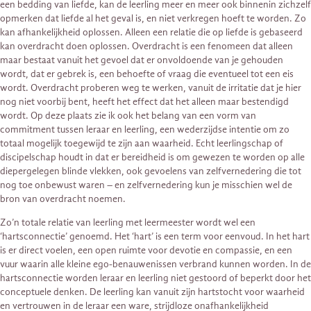
een bedding van liefde, kan de leerling meer en meer ook binnenin zichzelf
opmerken dat liefde al het geval is, en niet verkregen hoeft te worden. Zo
kan afhankelijkheid oplossen. Alleen een relatie die op liefde is gebaseerd
kan overdracht doen oplossen. Overdracht is een fenomeen dat alleen
maar bestaat vanuit het gevoel dat er onvoldoende van je gehouden
wordt, dat er gebrek is, een behoefte of vraag die eventueel tot een eis
wordt. Overdracht proberen weg te werken, vanuit de irritatie dat je hier
nog niet voorbij bent, heeft het effect dat het alleen maar bestendigd
wordt. Op deze plaats zie ik ook het belang van een vorm van
commitment tussen leraar en leerling, een wederzijdse intentie om zo
totaal mogelijk toegewijd te zijn aan waarheid. Echt leerlingschap of
discipelschap houdt in dat er bereidheid is om gewezen te worden op alle
diepergelegen blinde vlekken, ook gevoelens van zelfvernedering die tot
nog toe onbewust waren – en zelfvernedering kun je misschien wel de
bron van overdracht noemen.
Zo’n totale relatie van leerling met leermeester wordt wel een
‘hartsconnectie’ genoemd. Het ‘hart’ is een term voor eenvoud. In het hart
is er direct voelen, een open ruimte voor devotie en compassie, en een
vuur waarin alle kleine ego-benauwenissen verbrand kunnen worden. In de
hartsconnectie worden leraar en leerling niet gestoord of beperkt door het
conceptuele denken. De leerling kan vanuit zijn hartstocht voor waarheid
en vertrouwen in de leraar een ware, strijdloze onafhankelijkheid