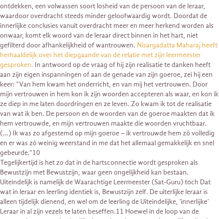
ontdekken, een volwassen soort losheid van de persoon van de leraar,
waardoor overdracht steeds minder geloofwaardig wordt. Doordat de
innerlijke conclusies vanuit overdracht meer en meer herkend worden als
onwaar, komt elk woord van de leraar direct binnen in het hart, niet
gefilterd door afhankelijkheid of wantrouwen.
Nisargadatta Maharaj heeft
herhaaldelijk over het diepgaande van de relatie met zijn leermeester
gesproken.
In antwoord op de vraag of hij zijn realisatie te danken heeft
aan zijn eigen inspanningen of aan de genade van zijn goeroe, zei hij een
keer: “Van hem kwam het onderricht, en van mij het vertrouwen. Door
mijn vertrouwen in hem kon ik zijn woorden accepteren als waar, en kon ik
ze diep in me laten doordringen en ze leven. Zo kwam ik tot de realisatie
van wat ik ben. De persoon en de woorden van de goeroe maakten dat ik
hem vertrouwde, en mijn vertrouwen maakte die woorden vruchtbaar.
(…) Ik was zo afgestemd op mijn goeroe – ik vertrouwde hem zó volledig
en er was zó weinig weerstand in me dat het allemaal gemakkelijk en snel
gebeurde.”10
Tegelijkertijd is het zo dat in de hartsconnectie wordt gesproken als
Bewustzijn met Bewustzijn, waar geen ongelijkheid kan bestaan.
Uiteindelijk is namelijk de Waarachtige Leermeester (Sat-Guru) toch Dat
wat in leraar en leerling identiek is, Bewustzijn zelf. De uiterlijke leraar is
alleen tijdelijk dienend, en wel om de leerling de Uiteindelijke, ‘innerlijke’
Leraar in al zijn vezels te laten beseffen.11 Hoewel in de loop van de