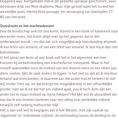
kloppend was. Kortgeleden heb ik dit gedeelte opnieuw geschreven, voor
de nieuwe druk van Non-dualisme. Naar mijn gevoel raakt het nu wel het
wezenlijke punt. Hierbij deze passage, ter vervanging van bladzijden 77-
80 van het boek.
Overdracht en het machtselement
Hoe de boodschap ook tot ons komt, lezend in een boek of luisterend naar
een ander mens, het komt altijd neer op het gegeven dat er iets
onderwezen wordt – en dus dat zich mogelijkerwijs beïnvloeding afspeelt.
Ik kan leren van iemand, of van een tekst van iemand. Ik laat mij al dan niet
beïnvloeden.
In het geval van leren uit een boek valt het in het algemeen wel mee
hoezeer bij de beïnvloeding een machtsfactor meespeelt. Maar in het
mezelf openstellen voor de invloed van een levend mens en het zitten aan
diens voeten, lijkt de zaak anders te liggen. Is het niet zo dat als ik mij door
iemand laat beïnvloeden, ik daarmee aan die ander macht verleen? Ik stel
mij ‘onder’ hem op, en dat brengt me mogelijkerwijs in een afhankelijke
positie. Juist als ik zie dat het om vrijheid gaat, zou ik toch dom zijn een
ander toe te staan invloed op mij te hebben! Het lijkt wel de absurditeit ten
top dat ik zou moeten luisteren naar een uitleg over werkelijke vrijheid
terwijl ik zelf nederig toehoorder blijf.
Het is dan ook wel te begrijpen dat in het Westen, met zijn nadruk op
‘eigenheid’ en ‘individuele vrijheid’, de verhouding tussen de leerling en de