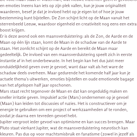
en emoties Ineens kan iets op zijn plek vallen, kun je jouw originaliteit
waarderen, besef je dat je invloed hebt op je eigen lot of hoe je jouw
bestemming kunt bijstellen. De Zon schijnt licht op de Maan vanuit het
sterrenbeeld Leeuw, waardoor eigenheid en creativiteit nog eens een extra
boost krijgen.
Er is deze avond ook een maansverduistering: als de Zon, de Aarde en de
Maan op één lijn staan, komt de Maan in de schaduw van de Aarde te
staan. Het zonlicht schijnt op de Aarde en bereikt de Maan maar
gedeeltelijk. De invloed van een maansverduistering speelt zich in eerste
instantie af in het onderbewuste. In het begin kan het dus juist meer
onduidelijkheid geven over je gevoel, want daar valt als het ware de
schaduw deels overheen. Maar gedurende het komende half jaar kun je
actuele thema’s uitwerken, emoties bijstellen en oude emotionele bagage
van het afgelopen half jaar opschonen.
Mars staat recht tegenover de Maan en dat kan ongeduldig maken en
sneller irritatie geven. Impulsief actie (Mars) ondernemen op je gevoel
(Maan) kan leiden tot discussies of ruzies. Het is constructiever om je
energie te gebruiken om een project of werkzaamheden af te ronden,
zodat je daarna een tevreden gevoel hebt.
Jupiter vergroot ieder gevoel van optimisme en kan succes brengen. Maar
Pluto staat vierkant Jupiter, wat de maansverduistering neurotisch kan
kleuren. Pas dus op voor machtsmisbruik en fanatisme (zowel in jezelf als